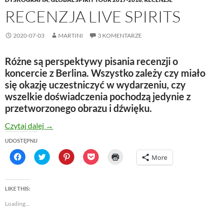
RECENZJA LIVE SPIRITS
2020-07-03
MARTINI
3 KOMENTARZE
Różne są perspektywy pisania recenzji o
koncercie z Berlina. Wszystko zależy czy miało
się okazję uczestniczyć w wydarzeniu, czy
wszelkie doświadczenia pochodzą jedynie z
przetworzonego obrazu i dźwięku.
RECENZJA LIVE SPIRITS
Czytaj dalej
→
UDOSTĘPNIJ
C
C
C
C
C
More
l
l
l
l
l
i
i
i
i
i
c
c
c
c
c
k
k
k
k
k
t
t
t
t
t
LIKE THIS:
o
o
o
o
o
s
s
s
s
p
Loading...
h
h
h
h
r
a
a
a
a
i