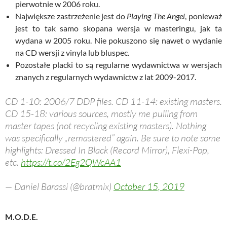
pierwotnie w 2006 roku.
Największe zastrzeżenie jest do
Playing The Angel
, ponieważ
jest to tak samo skopana wersja w masteringu, jak ta
wydana w 2005 roku. Nie pokuszono się nawet o wydanie
na CD wersji z vinyla lub bluspec.
Pozostałe placki to są regularne wydawnictwa w wersjach
znanych z regularnych wydawnictw z lat 2009-2017.
CD 1-10: 2006/7 DDP files. CD 11-14: existing masters.
CD 15-18: various sources, mostly me pulling from
master tapes (not recycling existing masters). Nothing
was specifically „remastered” again. Be sure to note some
highlights: Dressed In Black (Record Mirror), Flexi-Pop,
etc.
https://t.co/2Eg2QWcAA1
— Daniel Barassi (@bratmix)
October 15, 2019
M.O.D.E.