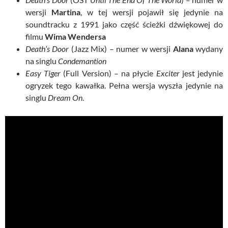
wersji
Martina
, w tej wersji pojawił się jedynie na
soundtracku z 1991 jako część ścieżki dźwiękowej do
filmu
Wima Wendersa
Death’s Door
(Jazz Mix) – numer w wersji
Alana
wydany
na singlu
Condemantion
Easy Tiger
(Full Version) – na płycie
Exciter
jest jedynie
ogryzek tego kawałka. Pełna wersja wyszła jedynie na
singlu
Dream On
.