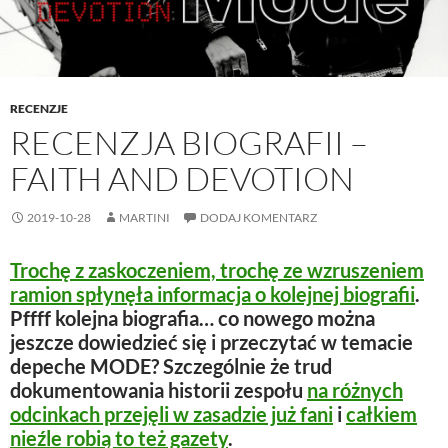
i
n
w
d
n
d
i
o
d
o
n
w
o
w
d
)
w
)
o
)
w
)
RECENZJE
RECENZJA BIOGRAFII –
FAITH AND DEVOTION
2019-10-28
MARTINI
DODAJ KOMENTARZ
Trochę z zaskoczeniem, trochę ze wzruszeniem
ramion spłynęła informacja o kolejnej biografii
.
Pffff kolejna biografia… co nowego można
jeszcze dowiedzieć się i przeczytać w temacie
depeche MODE? Szczególnie że trud
dokumentowania historii zespołu
na różnych
odcinkach przejęli w zasadzie już fani
i
całkiem
nieźle robią to też gazety
.