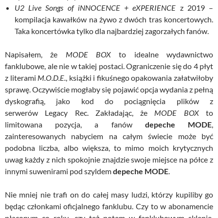
U2 Live Songs of iNNOCENCE + eXPERIENCE
z 2019 –
kompilacja kawałków na żywo z dwóch tras koncertowych.
Taka koncertówka tylko dla najbardziej zagorzałych fanów.
Napisałem, że
MODE BOX
to idealne wydawnictwo
fanklubowe, ale nie w takiej postaci. Ograniczenie się do 4 płyt
z literami
M.O.D.E.
, książki i fikuśnego opakowania załatwiłoby
sprawę. Oczywiście mogłaby się pojawić opcja wydania z pełną
dyskografią, jako kod do pociągnięcia plików z
serwerów
Legacy
Rec
. Zakładając, że
MODE BOX
to
limitowana pozycja, a fanów
depeche MODE
,
zainteresowanych nabyciem na całym świecie może być
podobna liczba, albo większa, to mimo moich krytycznych
uwag każdy z nich spokojnie znajdzie swoje miejsce na półce z
innymi suwenirami pod szyldem
depeche MODE
.
Nie mniej nie trafi on do całej masy ludzi, którzy kupiliby go
będąc członkami oficjalnego fanklubu. Czy to w abonamencie
płaconym co roku, czy też potem w fanklubowym sklepie.