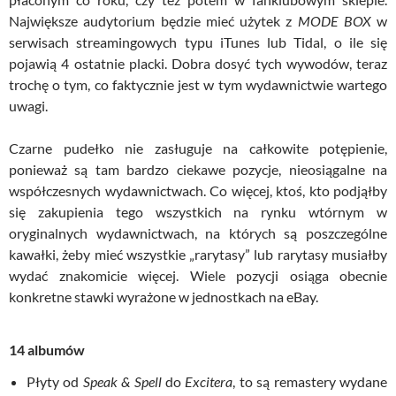
Największe audytorium będzie mieć użytek z
MODE BOX
w
serwisach streamingowych typu iTunes lub
Tidal
, o ile się
pojawią 4 ostatnie placki. Dobra dosyć tych wywodów, teraz
trochę o tym, co faktycznie jest w tym wydawnictwie wartego
uwagi.
Czarne pudełko nie zasługuje na całkowite potępienie,
ponieważ są tam bardzo ciekawe pozycje, nieosiągalne na
współczesnych wydawnictwach. Co więcej, ktoś, kto podjąłby
się zakupienia tego wszystkich na rynku wtórnym w
oryginalnych wydawnictwach, na których są poszczególne
kawałki, żeby mieć wszystkie „rarytasy” lub rarytasy musiałby
wydać znakomicie więcej. Wiele pozycji osiąga obecnie
konkretne stawki wyrażone w jednostkach na eBay.
14 albumów
Płyty od
Speak & Spell
do
Excitera
, to są remastery wydane