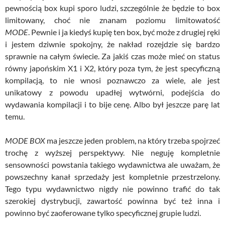
pewnością box kupi sporo ludzi, szczególnie że będzie to box
limitowany, choć nie znanam poziomu
limitowatość
MODE
.
Pewnie i ja kiedyś kupię ten box, być może z drugiej ręki
i jestem dziwnie spokojny, że nakład rozejdzie się bardzo
sprawnie na całym świecie. Za jakiś czas może mieć on status
równy japońskim
X1
i
X2
, który poza tym, że jest specyficzną
kompilacją, to nie wnosi poznawczo za wiele, ale jest
unikatowy z powodu upadłej wytwórni, podejścia do
wydawania kompilacji i to bije cenę. Albo był jeszcze parę lat
temu.
MODE BOX
ma jeszcze jeden problem, na który trzeba spojrzeć
trochę z wyższej perspektywy. Nie neguję kompletnie
sensowności powstania takiego wydawnictwa ale uważam, że
powszechny kanał sprzedaży jest kompletnie przestrzelony.
Tego typu wydawnictwo nigdy nie powinno trafić do tak
szerokiej dystrybucji, zawartość powinna być też inna i
powinno być zaoferowane tylko specyficznej grupie ludzi.