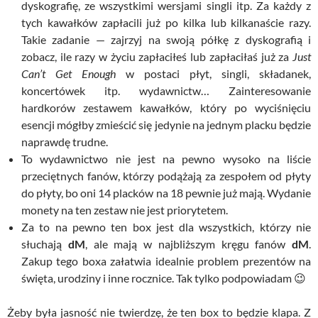
dyskografię, ze wszystkimi wersjami singli itp. Za każdy z
tych kawałków zapłacili już po kilka lub kilkanaście razy.
Takie zadanie — zajrzyj na swoją półkę z dyskografią i
zobacz, ile razy w życiu zapłaciłeś lub zapłaciłaś już za
Just
Can’t Get Enough
w postaci płyt, singli, składanek,
koncertówek itp. wydawnictw… Zainteresowanie
hardkorów zestawem kawałków, który po wyciśnięciu
esencji mógłby zmieścić się jedynie na jednym placku będzie
naprawdę trudne.
To wydawnictwo nie jest na pewno wysoko na liście
przeciętnych fanów, którzy podążają za zespołem od płyty
do płyty, bo oni 14 placków na 18 pewnie już mają. Wydanie
monety na ten zestaw nie jest priorytetem.
Za to na pewno ten box jest dla wszystkich, którzy nie
słuchają
dM
, ale mają w najbliższym kręgu fanów
dM
.
Zakup tego boxa załatwia idealnie problem prezentów na
święta, urodziny i inne rocznice. Tak tylko podpowiadam 😉
Żeby była jasność nie twierdzę, że ten box to będzie klapa. Z