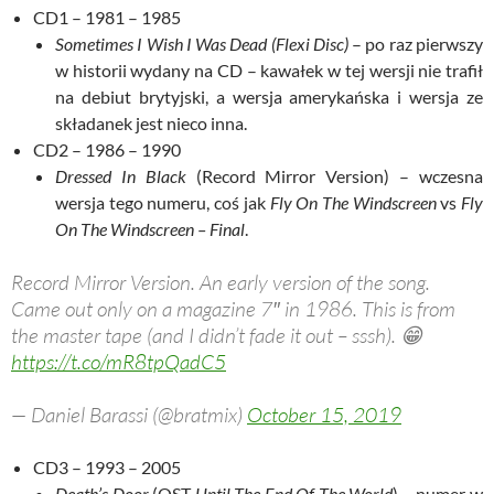
CD1 – 1981 – 1985
Sometimes I Wish I Was Dead (Flexi Disc)
– po raz pierwszy
w historii wydany na CD – kawałek w tej wersji nie trafił
na debiut brytyjski, a wersja amerykańska i wersja ze
składanek jest nieco inna.
CD2 – 1986 – 1990
Dressed In Black
(Record Mirror Version) – wczesna
wersja tego numeru, coś jak
Fly On The Windscreen
vs
Fly
On The Windscreen – Final
.
Record Mirror Version. An early version of the song.
Came out only on a magazine 7″ in 1986. This is from
the master tape (and I didn’t fade it out – sssh). 😁
https://t.co/mR8tpQadC5
— Daniel Barassi (@bratmix)
October 15, 2019
CD3 – 1993 – 2005
Death’s Door
(OST
Until The End Of The World
) – numer w