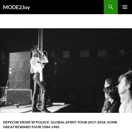
Przejdź
Szukaj
MODE2Joy
do
MENU
treści
GŁÓWN
DEPECHE MODE W POLSCE
,
GLOBAL SPIRIT TOUR 2017-2018
,
SOME
GREAT REWARD TOUR 1984-1985