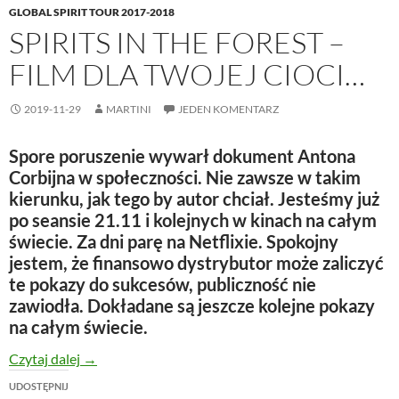
GLOBAL SPIRIT TOUR 2017-2018
SPIRITS IN THE FOREST –
FILM DLA TWOJEJ CIOCI…
2019-11-29
MARTINI
JEDEN KOMENTARZ
Spore poruszenie wywarł dokument Antona
Corbijna w społeczności. Nie zawsze w takim
kierunku, jak tego by autor chciał. Jesteśmy już
po seansie 21.11 i kolejnych w kinach na całym
świecie. Za dni parę na Netflixie. Spokojny
jestem, że finansowo dystrybutor może zaliczyć
te pokazy do sukcesów, publiczność nie
zawiodła. Dokładane są jeszcze kolejne pokazy
na całym świecie.
Spirits In The Forest – film dla Twojej cioci…
Czytaj dalej
→
UDOSTĘPNIJ