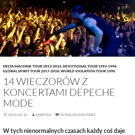
e
w
n
w
w
w
e
i
w
i
w
n
i
n
w
d
n
d
i
o
d
o
n
w
o
w
d
)
w
)
o
)
w
)
DELTA MACHINE TOUR 2013-2014
,
DEVOTIONAL TOUR 1993-1994
,
GLOBAL SPIRIT TOUR 2017-2018
,
WORLD VIOLATION TOUR 1990
14 WIECZORÓW Z
KONCERTAMI DEPECHE
MODE
2020-03-16
MARTINI
DODAJ KOMENTARZ
W tych nienormalnych czasach każdy coś daje