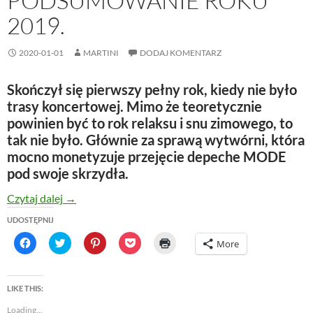
PODSUMOWANIE ROKU
2019.
2020-01-01
MARTINI
DODAJ KOMENTARZ
Skończył się pierwszy pełny rok, kiedy nie było
trasy koncertowej. Mimo że teoretycznie
powinien być to rok relaksu i snu zimowego, to
tak nie było. Głównie za sprawą wytwórni, która
mocno monetyzuje przejęcie depeche MODE
pod swoje skrzydła.
Po mojemu – Podsumowanie roku 2019.
Czytaj dalej
→
UDOSTĘPNIJ
C
C
C
C
C
More
l
l
l
l
l
i
i
i
i
i
c
c
c
c
c
k
k
k
k
k
t
t
t
t
t
LIKE THIS:
o
o
o
o
o
s
s
s
s
p
Loading...