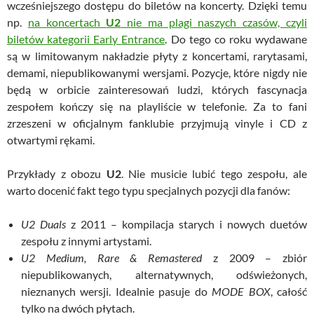
wcześniejszego dostępu do biletów na koncerty.
Dzięki temu
np.
na koncertach
U2
nie ma plagi naszych czasów, czyli
biletów kategorii
Early
Entrance
. Do tego co roku wydawane
są w limitowanym nakładzie płyty z koncertami, rarytasami,
demami, niepublikowanymi wersjami. Pozycje, które nigdy nie
będą w orbicie zainteresowań ludzi, których fascynacja
zespołem kończy się na playliście w telefonie. Za to fani
zrzeszeni w oficjalnym fanklubie przyjmują vinyle i CD z
otwartymi rękami.
Przykłady z obozu
U2
. Nie musicie lubić tego zespołu, ale
warto docenić fakt tego typu specjalnych pozycji dla fanów:
U2 Duals
z 2011 – kompilacja starych i nowych duetów
zespołu z innymi artystami.
U2 Medium, Rare & Remastered
z 2009 – zbiór
niepublikowanych, alternatywnych, odświeżonych,
nieznanych wersji. Idealnie pasuje do
MODE BOX
, całość
tylko na dwóch płytach.