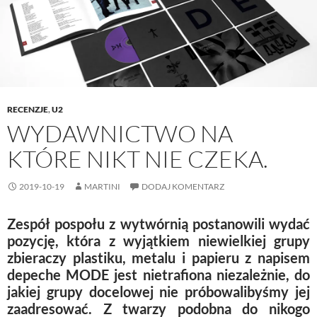
i
n
s
n
w
n
n
i
e
)
n
e
n
w
e
w
n
w
w
w
e
i
w
i
w
n
i
n
w
d
n
d
i
o
d
o
n
w
o
w
d
)
w
)
o
)
w
RECENZJE
,
U2
)
WYDAWNICTWO NA
KTÓRE NIKT NIE CZEKA.
2019-10-19
MARTINI
DODAJ KOMENTARZ
Zespół pospołu z wytwórnią postanowili wydać
pozycję, która z wyjątkiem niewielkiej grupy
zbieraczy plastiku, metalu i papieru z napisem
depeche MODE jest nietrafiona niezależnie, do
jakiej grupy docelowej nie próbowalibyśmy jej
zaadresować. Z twarzy podobna do nikogo