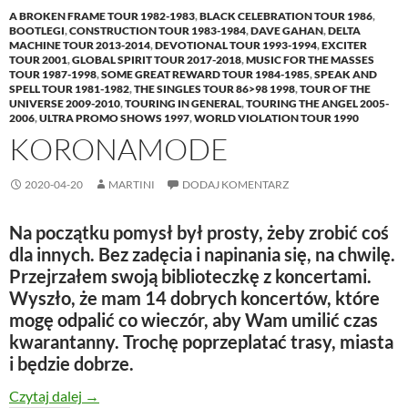
A BROKEN FRAME TOUR 1982-1983
,
BLACK CELEBRATION TOUR 1986
,
BOOTLEGI
,
CONSTRUCTION TOUR 1983-1984
,
DAVE GAHAN
,
DELTA
MACHINE TOUR 2013-2014
,
DEVOTIONAL TOUR 1993-1994
,
EXCITER
TOUR 2001
,
GLOBAL SPIRIT TOUR 2017-2018
,
MUSIC FOR THE MASSES
TOUR 1987-1998
,
SOME GREAT REWARD TOUR 1984-1985
,
SPEAK AND
SPELL TOUR 1981-1982
,
THE SINGLES TOUR 86>98 1998
,
TOUR OF THE
UNIVERSE 2009-2010
,
TOURING IN GENERAL
,
TOURING THE ANGEL 2005-
2006
,
ULTRA PROMO SHOWS 1997
,
WORLD VIOLATION TOUR 1990
KORONAMODE
2020-04-20
MARTINI
DODAJ KOMENTARZ
Na początku pomysł był prosty, żeby zrobić coś
dla innych. Bez zadęcia i napinania się, na chwilę.
Przejrzałem swoją biblioteczkę z koncertami.
Wyszło, że mam 14 dobrych koncertów, które
mogę odpalić co wieczór, aby Wam umilić czas
kwarantanny. Trochę poprzeplatać trasy, miasta
i będzie dobrze.
KoronaMODE
Czytaj dalej
→