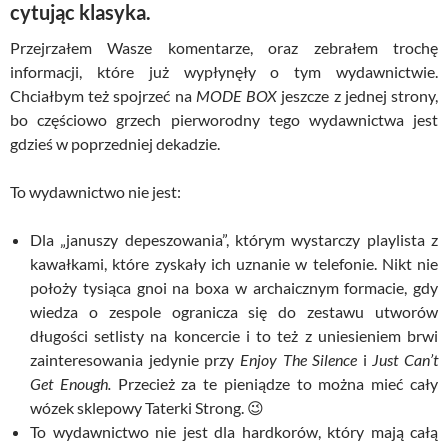
cytując klasyka.
Przejrzałem Wasze komentarze, oraz zebrałem trochę
informacji, które już wypłynęły o tym wydawnictwie.
Chciałbym też spojrzeć na
MODE BOX
jeszcze z jednej strony,
bo częściowo grzech pierworodny tego wydawnictwa jest
gdzieś w poprzedniej dekadzie.
To wydawnictwo nie jest:
Dla „januszy depeszowania”, którym wystarczy playlista z
kawałkami, które zyskały ich uznanie w telefonie. Nikt nie
położy tysiąca gnoi na boxa w archaicznym formacie, gdy
wiedza o zespole ogranicza się do zestawu utworów
długości setlisty na koncercie i to też z uniesieniem brwi
zainteresowania jedynie przy
Enjoy The Silence
i
Just Can’t
Get Enough.
Przecież za te pieniądze to można mieć cały
wózek sklepowy Taterki Strong. 😉
To wydawnictwo nie jest dla hardkorów, który mają całą