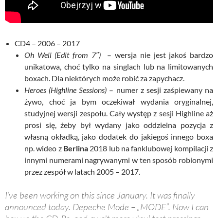
CD4 – 2006 – 2017
Oh Well (Edit from 7″)
– wersja nie jest jakoś bardzo
unikatowa, choć tylko na singlach lub na limitowanych
boxach. Dla niektórych może robić za zapychacz.
Heroes (Highline Sessions)
– numer z sesji zaśpiewany na
żywo, choć ja bym oczekiwał wydania oryginalnej,
studyjnej wersji zespołu. Cały występ z sesji Highline aż
prosi się, żeby był wydany jako oddzielna pozycja z
własną okładką, jako dodatek do jakiegoś innego boxa
np. wideo z
Berlina
2018 lub na fanklubowej kompilacji z
innymi numerami nagrywanymi w ten sposób robionymi
przez zespół w latach 2005 – 2017.
I’ve been working on this since January. It was finally
announced today. Depeche Mode – „MODE”. Now I can