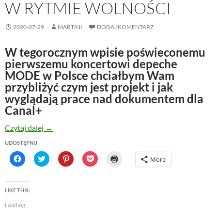
W RYTMIE WOLNOŚCI
2020-07-29
MARTINI
DODAJ KOMENTARZ
W tegorocznym wpisie poświeconemu
pierwszemu koncertowi depeche
MODE w Polsce chciałbym Wam
przybliżyć czym jest projekt i jak
wyglądają prace nad dokumentem dla
Canal+
W Rytmie Wolności
Czytaj dalej
→
UDOSTĘPNIJ
C
C
C
C
C
More
l
l
l
l
l
i
i
i
i
i
c
c
c
c
c
k
k
k
k
k
t
t
t
t
t
LIKE THIS:
o
o
o
o
o
s
s
s
s
p
Loading...
h
h
h
h
r
a
a
a
a
i