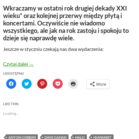
Wkraczamy w ostatni rok drugiej dekady XXI
wieku* oraz kolejnej przerwy między płytą i
koncertami. Oczywiście nie wiadomo
wszystkiego, ale jak na rok zastoju i spokoju to
dzieje się naprawdę wiele.
Jeszcze w styczniu czekają nas dwa wydarzenia:
Co nam przyniesie rok 2020? Co już wiemy?
Czytaj dalej
→
UDOSTĘPNIJ
C
C
C
C
C
More
l
l
l
l
l
i
i
i
i
i
c
c
c
c
c
k
k
k
k
k
t
t
t
t
t
LIKE THIS:
o
o
o
o
o
s
s
s
s
p
Loading...
h
h
h
h
r
a
a
a
a
i
r
r
r
r
n
e
e
e
e
t
o
o
o
o
(
n
n
n
n
O
ANTON CORBIJN
DAVE GAHAN
HALO
HUMANIST