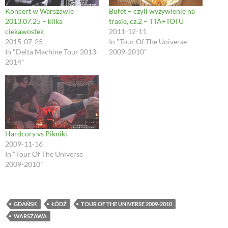
p
e
O
n
i
e
n
p
s
n
Koncert w Warszawie
Bufet – czyli wyżywienie na
n
s
e
i
d
2013.07.25 – kilka
trasie, cz.2 – TTA+TOTU
s
i
n
n
o
i
n
s
n
w
ciekawostek
2011-12-11
n
n
i
e
)
2015-07-25
In "Tour Of The Universe
n
e
n
w
e
w
n
w
In "Delta Machine Tour 2013-
2009-2010"
w
w
e
i
2014"
w
i
w
n
i
n
w
d
n
d
i
o
d
o
n
w
o
w
d
)
w
)
o
)
w
)
Hardcory vs Pikniki
2009-11-16
In "Tour Of The Universe
2009-2010"
GDAŃSK
ŁÓDŹ
TOUR OF THE UNIVERSE 2009-2010
WARSZAWA