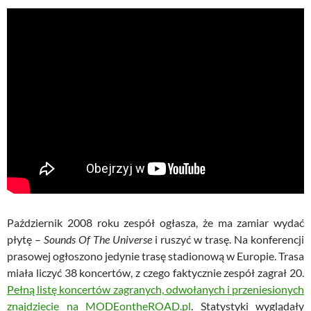
Październik 2008 roku zespół ogłasza, że ma zamiar wydać
płytę –
Sounds Of The Universe
i ruszyć w trasę. Na konferencji
prasowej ogłoszono jedynie trasę stadionową w Europie. Trasa
miała liczyć 38 koncertów, z czego faktycznie zespół zagrał 20.
Pełną listę koncertów zagranych, odwołanych i przeniesionych
znajdziecie na MODEontheROAD.pl
. Statystyki wyglądały