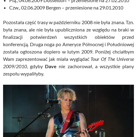
Pią., 04.06.2009 Dusseldorf – przeniesione na 27.02.2010
Czw., 02.06.2009 Bergen – przeniesione na 29.01.2010
Pozostała część trasy w październiku 2008 nie była znana. Tzn.
była znana, ale nie była upubliczniona ze względu na braki w
finalizacji potwierdzeń wszystkich obiektów przed
konferencją. Druga noga po Ameryce Północnej i Południowej
została ogłoszona dopiero w lutym 2009. Poniżej chciałbym
Wam zaprezentować jak miała wyglądać
Tour Of The
Universe
2009/2010
, gdyby
Dave
nie zachorował, a wszystkie plany
zespołu wypaliłyby.