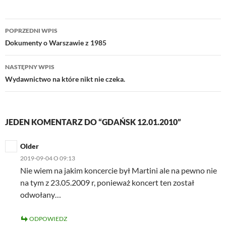
Nawigacja
POPRZEDNI WPIS
wpisu
Dokumenty o Warszawie z 1985
NASTĘPNY WPIS
Wydawnictwo na które nikt nie czeka.
JEDEN KOMENTARZ DO “GDAŃSK 12.01.2010”
Older
2019-09-04 O 09:13
Nie wiem na jakim koncercie był Martini ale na pewno nie
na tym z 23.05.2009 r, ponieważ koncert ten został
odwołany…
ODPOWIEDZ