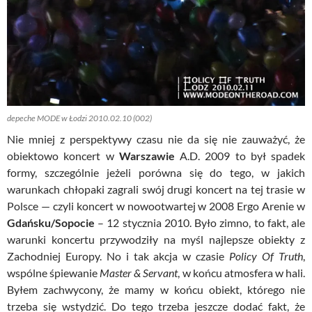
depeche MODE w Łodzi 2010.02.10 (002)
Nie mniej z perspektywy czasu nie da się nie zauważyć, że
obiektowo koncert w
Warszawie
A.D. 2009 to był spadek
formy, szczególnie jeżeli porówna się do tego, w jakich
warunkach chłopaki zagrali swój drugi koncert na tej trasie w
Polsce — czyli koncert w nowootwartej w 2008 Ergo Arenie w
Gdańsku/Sopocie
– 12 stycznia 2010. Było zimno, to fakt, ale
warunki koncertu przywodziły na myśl najlepsze obiekty z
Zachodniej Europy. No i tak akcja w czasie
Policy Of
Truth
,
wspólne śpiewanie
Master &
Servant
, w końcu atmosfera w hali.
Byłem zachwycony, że mamy w końcu obiekt, którego nie
trzeba się wstydzić. Do tego trzeba jeszcze dodać fakt, że