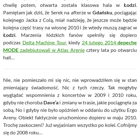
chwilę potem, otwarta została klasowa hala w
Łodzi
.
Pamiętam jak dziś, że Serek na
afterze
w
Gdańsku
, pociągając
kolejnego Jacka z Colą, miał nadzieję, że jeszcze może będzie
kolejna część trasy na wiosnę 2010 i że wtedy muszą zagrać w
Łodzi
. Marzenia łódzkich fanów spełniły się dopiero
podczas
Delta Machine Tour
, kiedy
24 lutego 2014
depeche
MODE
zadebiutowali w Atlas Arenie
cztery lata po otwarciu
hali…
Nie, nie pomieszało mi się nic, nie wprowadziłem się w stan
zmieniający świadomość. Nic z tych rzeczy. Tak mogłyby
wyglądać wspomnienia z koncertów w 2009 i 2010 roku,
gdyby nie choroba
Dave’a
i zmiany w trasie, jakie pociągnęła za
sobą. No i gdyby nie było opóźnień w oddaniu do użytku Ergo
Areny. Obiekt faktycznie uruchomiono dopiero w maju 2010.
Trochę zaskoczeni? Już wyjaśniam wszystko po kolei. Cofnijmy
się do 2008 roku…