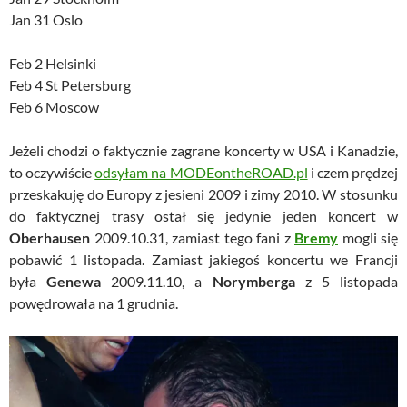
Jan 31 Oslo
Feb 2 Helsinki
Feb 4 St Petersburg
Feb 6 Moscow
Jeżeli chodzi o faktycznie zagrane koncerty w USA i Kanadzie,
to oczywiście
odsyłam na MODEontheROAD.pl
i czem prędzej
przeskakuję do Europy z jesieni 2009 i zimy 2010. W stosunku
do faktycznej trasy ostał się jedynie jeden koncert w
Oberhausen
2009.10.31, zamiast tego fani z
Bremy
mogli się
pobawić 1 listopada. Zamiast jakiegoś koncertu we Francji
była
Genewa
2009.11.10, a
Norymberga
z 5 listopada
powędrowała na 1 grudnia.