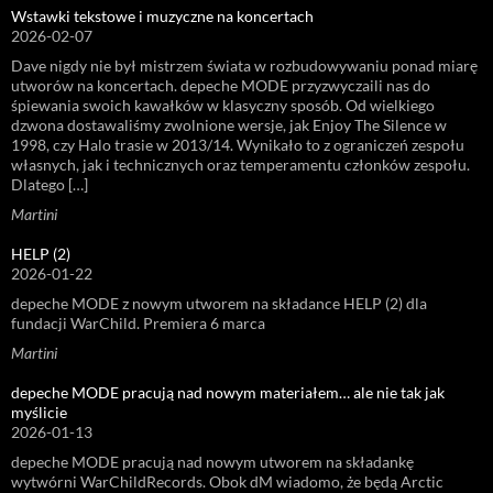
Wstawki tekstowe i muzyczne na koncertach
2026-02-07
Dave nigdy nie był mistrzem świata w rozbudowywaniu ponad miarę
utworów na koncertach. depeche MODE przyzwyczaili nas do
śpiewania swoich kawałków w klasyczny sposób. Od wielkiego
dzwona dostawaliśmy zwolnione wersje, jak Enjoy The Silence w
1998, czy Halo trasie w 2013/14. Wynikało to z ograniczeń zespołu
własnych, jak i technicznych oraz temperamentu członków zespołu.
Dlatego […]
Martini
HELP (2)
2026-01-22
depeche MODE z nowym utworem na składance HELP (2) dla
fundacji WarChild. Premiera 6 marca
Martini
depeche MODE pracują nad nowym materiałem… ale nie tak jak
myślicie
2026-01-13
depeche MODE pracują nad nowym utworem na składankę
wytwórni WarChildRecords. Obok dM wiadomo, że będą Arctic