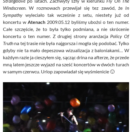
Strangelove
po latach. Zachwyty szły w kierunku
Fly On The
Windscreen
. W rozmowach przewijał się tez zawód, że
In
Sympathy
wyleciało tak wcześnie z setu, niestety już od
koncertu w
Atenach
2009.05.12 byliśmy ubożsi o ten numer.
Całe szczęście, że to była tylko podmiana, a nie skrócenie
koncertu o ten numer. Z drugiej strony aranżacja
Policy Of
Truth
na tej trasie nie była najgorsza i mogła się podobać. Tylko
gdyby nie ta mało depeszowa wizualizacja z baloniakami… W
każdym razie ja cieszyłem się, sącząc drina na afterze, że przede
mną latem jeszcze wyjazd na sześć koncertów w dwóch turach
w samym czerwcu. Urlop zapowiadał się wyśmienicie 🙂