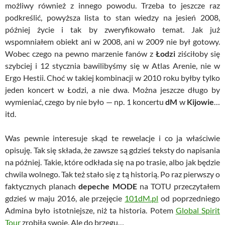
możliwy również z innego powodu. Trzeba to jeszcze raz
podkreślić, powyższa lista to stan wiedzy na jesień 2008,
później życie i tak by zweryfikowało temat. Jak już
wspomniałem obiekt ani w 2008, ani w 2009 nie był gotowy.
Wobec czego na pewno marzenie fanów z
Łodzi
ziściłoby się
szybciej i 12 stycznia bawilibyśmy się w Atlas Arenie, nie w
Ergo Hestii. Choć w takiej kombinacji w 2010 roku byłby tylko
jeden koncert w Łodzi, a nie dwa. Można jeszcze długo by
wymieniać, czego by nie było — np. 1 koncertu
dM
w
Kijowie
…
itd.
Was pewnie interesuje skąd te rewelacje i co ja właściwie
opisuję. Tak się składa, że zawsze są gdzieś teksty do napisania
na później. Takie, które odkłada się na po trasie, albo jak będzie
chwila wolnego. Tak też stało się z tą historią. Po raz pierwszy o
faktycznych planach
depeche MODE
na TOTU przeczytałem
gdzieś w maju 2016, ale przejęcie
101dM.pl
od poprzedniego
Admina było istotniejsze, niż ta historia. Potem
Global Spirit
Tour
zrobiła swoje. Ale do brzegu…