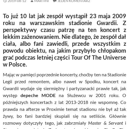
2019-08-12
MARTINI
JEDEN KOMENTARZ
To już 10 lat jak zespół wystąpił 23 maja 2009
roku na warszawskim stadionie Gwardii. Z
perspektywy czasu patrzę na ten koncert z
lekkim zażenowaniem. Nie dlatego, że zespół dał
ciała, albo fani zawiedli, przede wszystkim z
powodu obiektu, na jakim przybyło chłopakom
grać podczas letniej części Tour Of The
Universe
w Polsce.
Mając w pamięci poprzednie koncerty, choćby ten na Stadionie
Legii przed remontem, albo nawet w Spodku, koncert na
Gwardii wydaje się siermiężny i partyzanacki prawie tak, jak
występ
depeche MODE
na Służewcu w 2001 roku. O
późniejszych koncertach z lat 2013-2018 nie wspomnę. Co
prawda na afterze w Proximie temat stadionu nie był aż tak
żywy, bo fani bardziej skupiali się na setliście. Głównie
rozmowy dotyczyły tego, jak zabrzmiały
Master & Servant
i