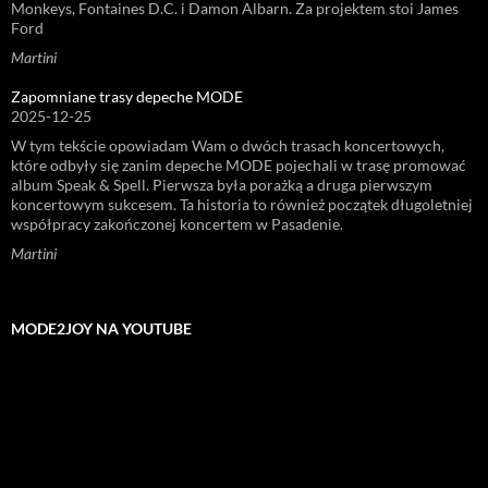
Monkeys, Fontaines D.C. i Damon Albarn. Za projektem stoi James
Ford
Martini
Zapomniane trasy depeche MODE
2025-12-25
W tym tekście opowiadam Wam o dwóch trasach koncertowych,
które odbyły się zanim depeche MODE pojechali w trasę promować
album Speak & Spell. Pierwsza była porażką a druga pierwszym
koncertowym sukcesem. Ta historia to również początek długoletniej
współpracy zakończonej koncertem w Pasadenie.
Martini
MODE2JOY NA YOUTUBE
Odtwarzacz
video