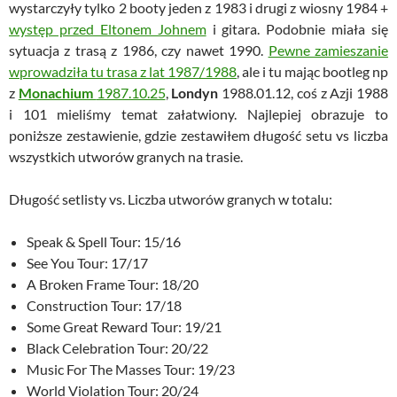
wystarczyły tylko 2 booty jeden z 1983 i drugi z wiosny 1984 +
występ przed Eltonem Johnem
i gitara. Podobnie miała się
sytuacja z trasą z 1986, czy nawet 1990.
Pewne zamieszanie
wprowadziła tu trasa z lat 1987/1988
, ale i tu mając bootleg np
z
Monachium
1987.10.25
,
Londyn
1988.01.12, coś z Azji 1988
i 101 mieliśmy temat załatwiony. Najlepiej obrazuje to
poniższe zestawienie, gdzie zestawiłem długość setu vs liczba
wszystkich utworów granych na trasie.
Długość setlisty vs. Liczba utworów granych w totalu:
Speak & Spell Tour: 15/16
See You Tour: 17/17
A Broken Frame Tour: 18/20
Construction Tour: 17/18
Some Great Reward Tour: 19/21
Black Celebration Tour: 20/22
Music For The Masses Tour: 19/23
World Violation Tour: 20/24