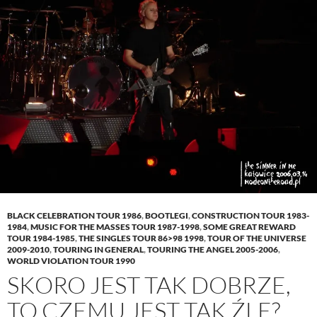
(
O
t
p
w
O
p
(
e
w
p
e
O
n
i
e
n
p
s
n
n
s
e
i
d
s
i
n
n
o
i
n
s
n
w
n
n
i
e
)
n
e
n
w
e
w
n
w
w
w
e
i
w
i
w
n
i
n
w
d
n
d
i
o
d
o
n
w
o
w
d
)
w
)
o
)
w
)
BLACK CELEBRATION TOUR 1986
,
BOOTLEGI
,
CONSTRUCTION TOUR 1983-
1984
,
MUSIC FOR THE MASSES TOUR 1987-1998
,
SOME GREAT REWARD
TOUR 1984-1985
,
THE SINGLES TOUR 86>98 1998
,
TOUR OF THE UNIVERSE
2009-2010
,
TOURING IN GENERAL
,
TOURING THE ANGEL 2005-2006
,
WORLD VIOLATION TOUR 1990
SKORO JEST TAK DOBRZE,
TO CZEMU JEST TAK ŹLE?