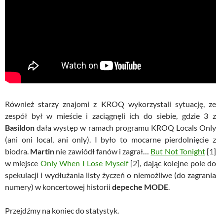
Również starzy znajomi z KROQ wykorzystali sytuację, ze
zespół był w mieście i zaciągnęli ich do siebie, gdzie 3 z
Basildon
dała występ w ramach programu KROQ Locals Only
(ani oni local, ani only). I było to mocarne pierdolnięcie z
biodra.
Martin
nie zawiódł fanów i zagrał…
But Not Tonight
[1]
w miejsce
Only When I Lose Myself
[2], dając kolejne pole do
spekulacji i wydłużania listy życzeń o niemożliwe (do zagrania
numery) w koncertowej historii
depeche MODE
.
Przejdźmy na koniec do statystyk.