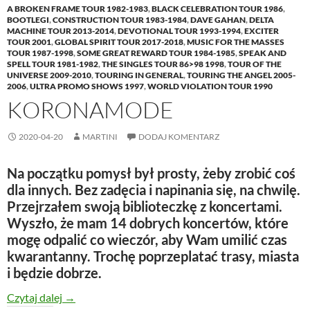
A BROKEN FRAME TOUR 1982-1983
,
BLACK CELEBRATION TOUR 1986
,
BOOTLEGI
,
CONSTRUCTION TOUR 1983-1984
,
DAVE GAHAN
,
DELTA
MACHINE TOUR 2013-2014
,
DEVOTIONAL TOUR 1993-1994
,
EXCITER
TOUR 2001
,
GLOBAL SPIRIT TOUR 2017-2018
,
MUSIC FOR THE MASSES
TOUR 1987-1998
,
SOME GREAT REWARD TOUR 1984-1985
,
SPEAK AND
SPELL TOUR 1981-1982
,
THE SINGLES TOUR 86>98 1998
,
TOUR OF THE
UNIVERSE 2009-2010
,
TOURING IN GENERAL
,
TOURING THE ANGEL 2005-
2006
,
ULTRA PROMO SHOWS 1997
,
WORLD VIOLATION TOUR 1990
KORONAMODE
2020-04-20
MARTINI
DODAJ KOMENTARZ
Na początku pomysł był prosty, żeby zrobić coś
dla innych. Bez zadęcia i napinania się, na chwilę.
Przejrzałem swoją biblioteczkę z koncertami.
Wyszło, że mam 14 dobrych koncertów, które
mogę odpalić co wieczór, aby Wam umilić czas
kwarantanny. Trochę poprzeplatać trasy, miasta
i będzie dobrze.
KoronaMODE
Czytaj dalej
→