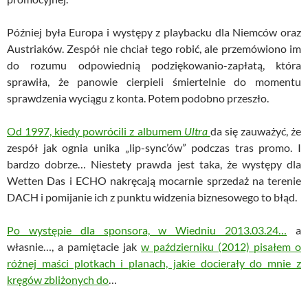
Później była Europa i występy z playbacku dla Niemców oraz
Austriaków. Zespół nie chciał tego robić, ale przemówiono im
do rozumu odpowiednią podziękowanio-zapłatą, która
sprawiła, że panowie cierpieli śmiertelnie do momentu
sprawdzenia wyciągu z konta. Potem podobno przeszło.
Od 1997, kiedy powrócili z albumem
Ultra
da się zauważyć, że
zespół jak ognia unika „lip-sync’ów” podczas tras promo. I
bardzo dobrze… Niestety prawda jest taka, że występy dla
Wetten Das i ECHO nakręcają mocarnie sprzedaż na terenie
DACH i pomijanie ich z punktu widzenia biznesowego to błąd.
Po występie dla sponsora, w Wiedniu 2013.03.24…
a
własnie…, a pamiętacie jak
w październiku (2012) pisałem o
różnej maści plotkach i planach, jakie docierały do mnie z
kręgów zbliżonych do
…