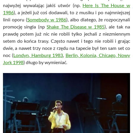
najwyżej wywalając jakiś utwór (np.
Here Is The House w
1986
), a jeżeli już coś dodawali, to z musiku i po najmniejszej
linii oporu (
Somebody w 1986
), albo dlatego, że rozpoczynali
promocję singla (np
Shake The Disease w 1985
), ale tak na
prawdę potem już nic nie robili tylko jechali z niezmiennym
setem do końca trasy. Często nawet i tego nie robili i grając
dwie, a nawet trzy noce z rzędu na tapecie był ten sam set co
noc (
Londyn, Hamburg 1983
,
Berlin, Kolonia, Chicago, Nowy
Jork 1998
) długo by wymieniać.