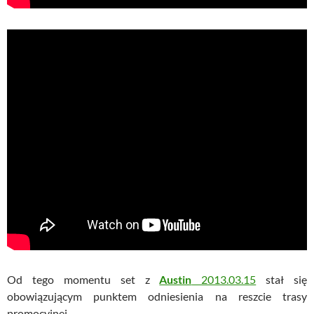
Od tego momentu set z
Austin
2013.03.15
stał się
obowiązującym punktem odniesienia na reszcie trasy
promocyjnej.