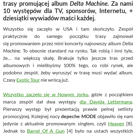
trasy promującej album
Delta Machine
. Za nami
10 występów dla TV, sponsorów, Internetu, +
dziesiątki wywiadów maści każdej.
Wszystko się zaczęło w USA i tam skończyło. Zespół
praktycznie do samego początku trasy zajmował
się promowaniem przez mini koncerty najnowszy album
Delta
Machine
. To obecnie standard na rynku. Tak robią i inni tyle,
że… na większą skalę. Brakuje tylko jeszcze tras przed
albumowych i mielibyśmy 100% tego, co robi rynek, ale
podobno zespół, żeby wyruszyć w trasę musi wydać album.
Czasy
Exotic Tour
nie wrócą już.
Wszystko zaczęło się w Nowym Jorku
, gdzie z początkiem
marca zespół dał dwa występy
dla Davida Lettermana
.
Pierwszy występ był prezentacją prawie pełnej setlisty
promocyjnej. Kolejnej nocy
depeche MODE
objawiło się nam
jedynie z aktualnie promowanym singlem, czyli
Heaven
[8].
Jednak to
Barrel Of A Gun
[4] było na ustach wszystkich