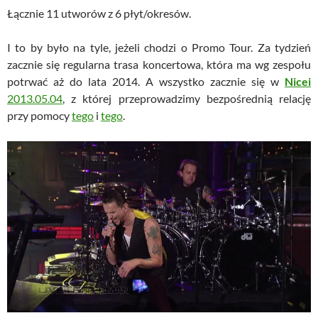
Łącznie 11 utworów z 6 płyt/okresów.
I to by było na tyle, jeżeli chodzi o Promo Tour. Za tydzień
zacznie się regularna trasa koncertowa, która ma wg zespołu
potrwać aż do lata 2014. A wszystko zacznie się w
Nicei
2013.05.04
, z której przeprowadzimy bezpośrednią relację
przy pomocy
tego
i
tego
.