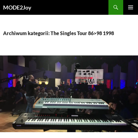
Przejdź
Szukaj
MODE2Joy
do
MENU
treści
GŁÓWN
Archiwum kategorii: The Singles Tour 86>98 1998