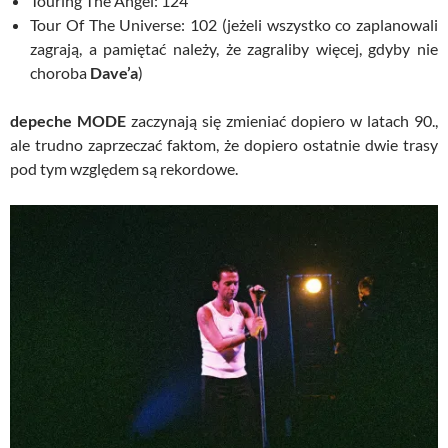
Touring The Angel: 124
Tour Of The Universe: 102 (jeżeli wszystko co zaplanowali
zagrają, a pamiętać należy, że zagraliby więcej, gdyby nie
choroba
Dave’a
)
depeche MODE
zaczynają się zmieniać dopiero w latach 90.,
ale trudno zaprzeczać faktom, że dopiero ostatnie dwie trasy
pod tym względem są rekordowe.