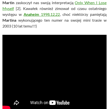
Martin
zaskoczył nas swoją interpretacją
Only When I Lose
Myself
[2]. Kawałek również zimował od czasu ostatniego
występu w
Anaheim
1998.12.22
, choć niektórzy pamiętają
Martina
wykonującego ten numer na swojej mini trasie w
2003 (10 lat temu!!!)