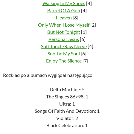
Walking In My Shoes
[4]
Barrel Of A Gun
[4]
Heaven
[8]
Only When I Lose Myself
[2]
But Not Tonight
[1]
Personal Jesus
[6]
Soft Touch/Raw Nerve
[4]
Soothe My Soul
[6]
Enjoy The Silence
[7]
Rozkład po albumach wyglądał następująco:
Delta Machine: 5
The Singles 86>98: 1
Ultra: 1
Songs Of Faith And Devotion: 1
Violator: 2
Black Celebration: 1