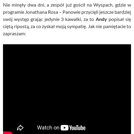
Nie minęły dwa dni, a zespół już gościł na Wyspach, gdzie w
programie Jonathana Rosa – Panowie przycięli jeszcze bardziej
swój występ grając jedynie 3 kawałki, za to
Andy
popisał się
ciętą ripostą, za co zyskał moją sympatię. Jak nie pamiętacie to
zapraszam: