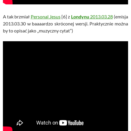
A tak brzmiał
Personal Jesus
[6] z
Londynu
2013.03.28
(emisja
2013.03.30 w baaaardzo skróconej wersji. Praktycznie można
by to opisać jako „muzyczny cytat”)