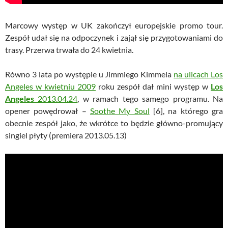
Marcowy występ w UK zakończył europejskie promo tour.
Zespół udał się na odpoczynek i zajął się przygotowaniami do
trasy. Przerwa trwała do 24 kwietnia.
Równo 3 lata po występie u Jimmiego Kimmela
na ulicach Los
Angeles w kwietniu 2009
roku zespół dał mini występ w
Los
Angeles
2013.04.24
, w ramach tego samego programu. Na
opener powędrował –
Soothe My Soul
[6], na którego gra
obecnie zespół jako, że wkrótce to będzie główno-promujący
singiel płyty (premiera 2013.05.13)