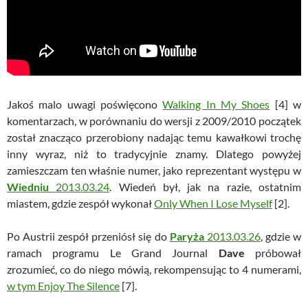
Jakoś malo uwagi poświęcono
Walking In My Shoes
[4] w
komentarzach, w porównaniu do wersji z 2009/2010 początek
został znacząco przerobiony nadając temu kawałkowi trochę
inny wyraz, niż to tradycyjnie znamy. Dlatego powyżej
zamieszczam ten właśnie numer, jako reprezentant występu w
Wiedniu
2013.03.24
. Wiedeń był, jak na razie, ostatnim
miastem, gdzie zespół wykonał
Only When I Lose Myself
[2].
Po Austrii zespół przeniósł się do
Paryża
2013.03.26
, gdzie w
ramach programu Le Grand Journal
Dave
próbował
zrozumieć, co do niego mówią, rekompensując to 4 numerami,
w tym Enjoy The Silence
[7].