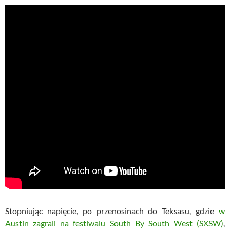
Stopniując napięcie, po przenosinach do Teksasu, gdzie
w
Austin zagrali na festiwalu South By South West (SXSW)
,