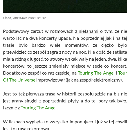
Clean, Warszawa 2001.09.02
Podstawowy zarzut w rozmowach
z niefanami
o tym, że nie
warto iść na dwa koncerty upada. Na poprzedniej jak i na tej
trasie było bardzo wiele momentów, że ciężko było
przewidzieć co zespół zagra z nocy na noc. Nie dość, że setlista
miała różną długość, to utwory wskakiwały na jeden, dwa, kilka
koncertów, to jeszcze zmieniały miejsce w secie co koncert.
Dodatkowo zespół co raz częściej na
Touring The Angel
i
Tour
Of The Universe
improwizował (jak na zespół elektroniczny).
Jest to też pierwsza trasa w historii zespołu gdzie na bis nie
jest grany singiel z poprzedniej płyty, a do tej pory tak było,
łącznie z
Touring The Angel
.
W liczbach wygląda to wszystko imponująco i już w tej chwili
jest to trasa rekordowa.