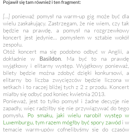
Pojawił się tam również i ten fragment:
[…]
ponieważ pomysł na warm-up gig może być dla
wielu zaskakujący. Zastrzegam, że nie wiem, czy tak
będzie na prawdę, a pomysł na rozgrzewkowy
koncert jest jedynie… pomysłem w sztabie wokół
zespołu.
Otóż koncert ma się podobno odbyć w Anglii, a
dokładnie w
Basildon
. Ma być to na prawdę
wyjątkowy i elitarny występ. Wyjątkowy ponieważ,
bilety będzie można zdobyć dzięki konkursowi, a
elitarny bo liczba zwycięzców będzie liczona w
setkach i to raczej bliżej tych z 2 z przodu. Koncert
miałby się odbyć pod koniec kwietnia 2013.
Ponieważ, jest to tylko pomysł i żadne decyzje nie
zapadły, więc radziłby się nie przywiązywać do tego
pomysłu.
Po smaku, jaki wielu narobił występ w
Luxemburgu, tym razem mógłby być spory zawód
i w
temacie warm-upów cofnelibyśmy się do czasów