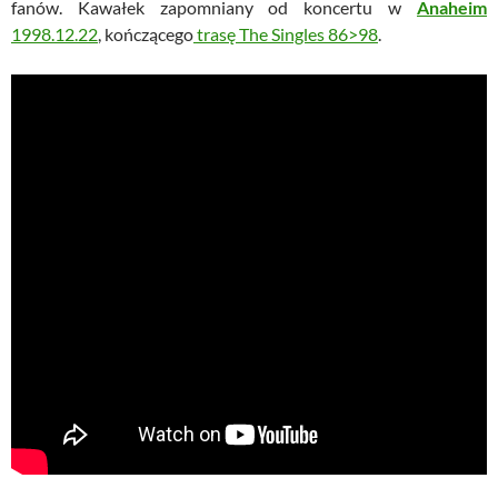
fanów. Kawałek zapomniany od koncertu w
Anaheim
1998.12.22
, kończącego
trasę The Singles 86>98
.