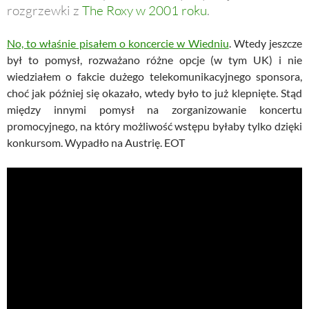
rozgrzewki z
The Roxy w 2001 roku
.
No, to właśnie pisałem o koncercie w Wiedniu
. Wtedy jeszcze
był to pomysł, rozważano różne opcje (w tym UK) i nie
wiedziałem o fakcie dużego telekomunikacyjnego sponsora,
choć jak później się okazało, wtedy było to już klepnięte. Stąd
między innymi pomysł na zorganizowanie koncertu
promocyjnego, na który możliwość wstępu byłaby tylko dzięki
konkursom. Wypadło na Austrię. EOT