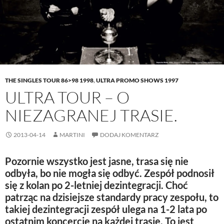
i
n
s
n
w
n
n
i
e
)
n
e
n
w
e
w
n
w
w
w
e
i
w
i
w
n
i
n
w
d
n
d
i
o
d
o
n
w
o
w
d
)
w
)
o
)
w
THE SINGLES TOUR 86>98 1998
,
ULTRA PROMO SHOWS 1997
)
ULTRA TOUR – O
NIEZAGRANEJ TRASIE.
2013-04-14
MARTINI
DODAJ KOMENTARZ
Pozornie wszystko jest jasne, trasa się nie
odbyła, bo nie mogła się odbyć. Zespół podnosił
się z kolan po 2-letniej dezintegracji. Choć
patrząc na dzisiejsze standardy pracy zespołu, to
takiej dezintegracji zespół ulega na 1-2 lata po
ostatnim koncercie na każdej trasie. To jest