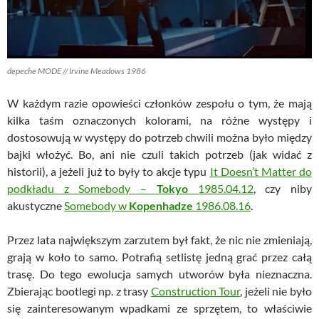
depeche MODE // Irvine Meadows 1986
W każdym razie opowieści członków zespołu o tym, że mają
kilka taśm oznaczonych kolorami, na różne występy i
dostosowują w występy do potrzeb chwili można było między
bajki włożyć. Bo, ani nie czuli takich potrzeb (jak widać z
historii), a jeżeli już to były to akcje typu
It Doesn’t Matter do
podkładu z Somebody –
Tokyo
1985.04.12
, czy niby
akustyczne
Somebody w
Kopenhadze
1986.08.16
.
Przez lata największym zarzutem był fakt, że nic nie zmieniają,
grają w koło to samo. Potrafią setlistę jedną grać przez całą
trasę. Do tego ewolucja samych utworów była nieznaczna.
Zbierając bootlegi np. z trasy
Construction Tour
, jeżeli nie było
się zainteresowanym wpadkami ze sprzętem, to właściwie