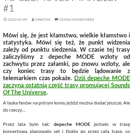
#1
2010-01-09
MARTINI
DODAJ KOMENTARZ
Mówi się, że jest kłamstwo, wielkie kłamstwo i
statystyka. Mówi się też, że punkt widzenia
zależy od punktu siedzenia. W czasie tej trasy
zaliczyliśmy z depeche MODE wzloty od
zachwytu przez załamki, po znowu wzloty, ale
czy koniec trasy to będzie lądowanie z
telemarkiem czas pokaże.
Dziś depeche MODE
zaczyna ostatnią część trasy promującej Sounds
Of The Universe
.
A łaska fanów na pstrym koniu jeździ można dodać jeszcze. Ale
do rzeczy…
Przez lata było tak:
depeche MODE
jechało w trasę
koncertową planowało set i tłukło go przez całą trasę, co