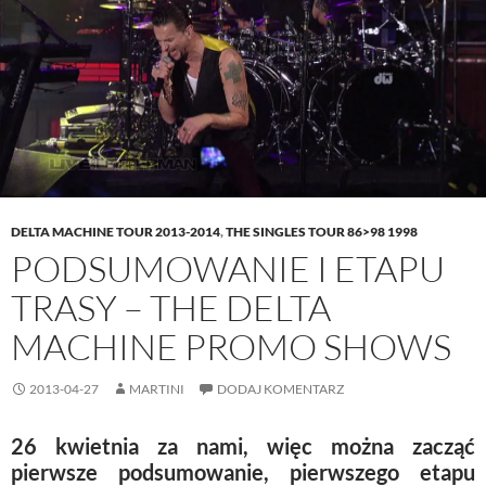
w
w
e
i
w
i
w
n
i
n
w
d
n
d
i
o
d
o
n
w
o
w
d
)
w
)
o
)
w
)
DELTA MACHINE TOUR 2013-2014
,
THE SINGLES TOUR 86>98 1998
PODSUMOWANIE I ETAPU
TRASY – THE DELTA
MACHINE PROMO SHOWS
2013-04-27
MARTINI
DODAJ KOMENTARZ
26 kwietnia za nami, więc można zacząć
pierwsze podsumowanie, pierwszego etapu