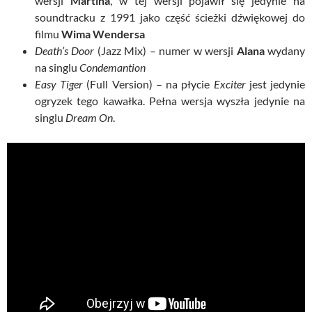
wersji
Martina
, w tej wersji pojawił się jedynie na
soundtracku z 1991 jako część ścieżki dźwiękowej do
filmu
Wima Wendersa
Death’s Door
(Jazz Mix) – numer w wersji
Alana
wydany
na singlu
Condemantion
Easy Tiger
(Full Version) – na płycie
Exciter
jest jedynie
ogryzek tego kawałka. Pełna wersja wyszła jedynie na
singlu
Dream On
.