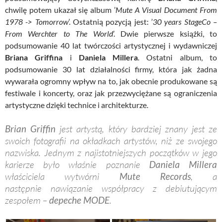
chwilę potem ukazał się album ’
Mute A Visual Document From
1978 -> Tomorrow
’. Ostatnią pozycją jest: ’
30 years StageCo –
From Werchter to The World
’. Dwie pierwsze książki, to
podsumowanie 40 lat twórczości artystycznej i wydawniczej
Briana Griffina
i
Daniela Millera
. Ostatni album, to
podsumowanie 30 lat działalności firmy, która jak żadna
wywarała ogromny wpływ na to, jak obecnie produkowane są
festiwale i koncerty, oraz jak przezwyciężane są ograniczenia
artystyczne dzięki technice i architekturze.
Brian Griffin
jest artystą, który bardziej znany jest ze
swoich fotografii na okładkach artystów, niż ze swojego
nazwiska. Jednym z najistotniejszych początków w jego
karierze było właśnie poznanie
Daniela Millera
właściciela wytwórni
Mute Records
, a
następnie nawiązanie współpracy z debiutującym
zespołem –
depeche MODE
.