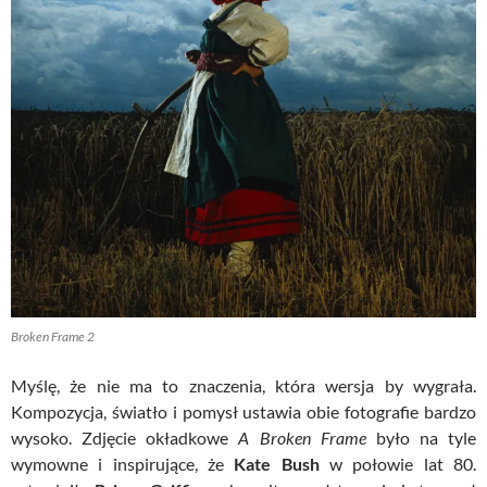
Broken Frame 2
Myślę, że nie ma to znaczenia, która wersja by wygrała.
Kompozycja, światło i pomysł ustawia obie fotografie bardzo
wysoko. Zdjęcie okładkowe
A Broken Frame
było na tyle
wymowne i inspirujące, że
Kate Bush
w połowie lat 80.