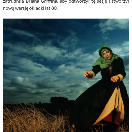
zatrudniła
Briana Griffina
, aby odtworzył tę sesję i stworzył
nową wersję okładki lat 80.