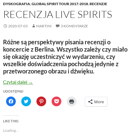
DYSKOGRAFIA
,
GLOBAL SPIRIT TOUR 2017-2018
,
RECENZJE
RECENZJA LIVE SPIRITS
2020-07-03
MARTINI
3 KOMENTARZE
Różne są perspektywy pisania recenzji o
koncercie z Berlina. Wszystko zależy czy miało
się okazję uczestniczyć w wydarzeniu, czy
wszelkie doświadczenia pochodzą jedynie z
przetworzonego obrazu i dźwięku.
RECENZJA LIVE SPIRITS
Czytaj dalej
→
UDOSTĘPNIJ
C
C
C
C
C
More
l
l
l
l
l
i
i
i
i
i
c
c
c
c
c
k
k
k
k
k
t
t
t
t
t
LIKE THIS:
o
o
o
o
o
s
s
s
s
p
Loading...
h
h
h
h
r
a
a
a
a
i