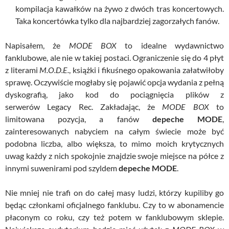
kompilacja kawałków na żywo z dwóch tras koncertowych.
Taka koncertówka tylko dla najbardziej zagorzałych fanów.
Napisałem, że
MODE BOX
to idealne wydawnictwo
fanklubowe, ale nie w takiej postaci. Ograniczenie się do 4 płyt
z literami
M.O.D.E.
, książki i fikuśnego opakowania załatwiłoby
sprawę. Oczywiście mogłaby się pojawić opcja wydania z pełną
dyskografią, jako kod do pociągnięcia plików z
serwerów
Legacy
Rec
. Zakładając, że
MODE BOX
to
limitowana pozycja, a fanów
depeche MODE
,
zainteresowanych nabyciem na całym świecie może być
podobna liczba, albo większa, to mimo moich krytycznych
uwag każdy z nich spokojnie znajdzie swoje miejsce na półce z
innymi suwenirami pod szyldem
depeche MODE
.
Nie mniej nie trafi on do całej masy ludzi, którzy kupiliby go
będąc członkami oficjalnego fanklubu. Czy to w abonamencie
płaconym co roku, czy też potem w fanklubowym sklepie.