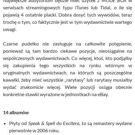
Największe audytorium będzie mieć użytek z
MODE BOX
w
serwisach streamingowych typu iTunes lub
Tidal
, o ile się
pojawią 4 ostatnie placki. Dobra dosyć tych wywodów, teraz
trochę o tym, co faktycznie jest w tym wydawnictwie wartego
uwagi.
Czarne pudełko nie zasługuje na całkowite potępienie,
ponieważ są tam bardzo ciekawe pozycje, nieosiągalne na
współczesnych wydawnictwach. Co więcej, ktoś, kto podjąłby
się zakupienia tego wszystkich na rynku wtórnym w
oryginalnych wydawnictwach, na których są poszczególne
kawałki, żeby mieć wszystkie „rarytasy” lub rarytasy musiałby
wydać znakomicie więcej. Wiele pozycji osiąga obecnie
konkretne stawki wyrażone w jednostkach na eBay.
14 albumów
Płyty od
Speak & Spell
do
Excitera
, to są remastery wydane
pierwotnie w 2006 roku.