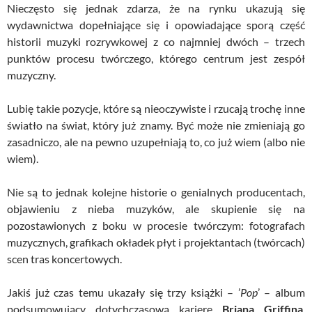
Nieczęsto się jednak zdarza, że na rynku ukazują się
wydawnictwa dopełniające się i opowiadające sporą część
historii muzyki rozrywkowej z co najmniej dwóch – trzech
punktów procesu twórczego, którego centrum jest zespół
muzyczny.
Lubię takie pozycje, które są nieoczywiste i rzucają trochę inne
światło na świat, który już znamy. Być może nie zmieniają go
zasadniczo, ale na pewno uzupełniają to, co już wiem (albo nie
wiem).
Nie są to jednak kolejne historie o genialnych producentach,
objawieniu z nieba muzyków, ale skupienie się na
pozostawionych z boku w procesie twórczym: fotografach
muzycznych, grafikach okładek płyt i projektantach (twórcach)
scen tras koncertowych.
Jakiś już czas temu ukazały się trzy książki – ’
Pop
’ – album
podsumowujący dotychczasową karierę
Briana Griffina
,