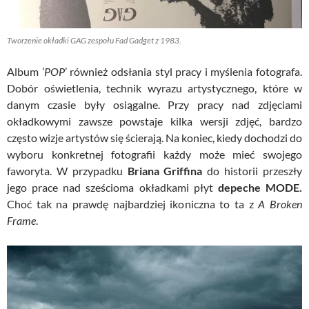
Tworzenie okładki GAG zespołu Fad Gadget z 1983.
Album ’
POP
’ również odsłania styl pracy i myślenia fotografa.
Dobór oświetlenia, technik wyrazu artystycznego, które w
danym czasie były osiągalne. Przy pracy nad zdjęciami
okładkowymi zawsze powstaje kilka wersji zdjęć, bardzo
często wizje artystów się ścierają. Na koniec, kiedy dochodzi do
wyboru konkretnej fotografii każdy może mieć swojego
faworyta. W przypadku
Briana Griffina
do historii przeszły
jego prace nad sześcioma okładkami płyt
depeche MODE.
Choć tak na prawdę najbardziej ikoniczna to ta z
A Broken
Frame
.