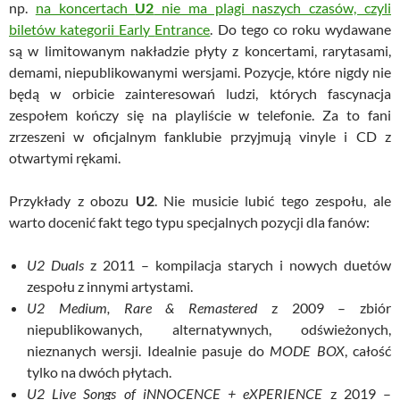
np.
na koncertach
U2
nie ma plagi naszych czasów, czyli
biletów kategorii
Early
Entrance
. Do tego co roku wydawane
są w limitowanym nakładzie płyty z koncertami, rarytasami,
demami, niepublikowanymi wersjami. Pozycje, które nigdy nie
będą w orbicie zainteresowań ludzi, których fascynacja
zespołem kończy się na playliście w telefonie. Za to fani
zrzeszeni w oficjalnym fanklubie przyjmują vinyle i CD z
otwartymi rękami.
Przykłady z obozu
U2
. Nie musicie lubić tego zespołu, ale
warto docenić fakt tego typu specjalnych pozycji dla fanów:
U2 Duals
z 2011 – kompilacja starych i nowych duetów
zespołu z innymi artystami.
U2 Medium, Rare & Remastered
z 2009 – zbiór
niepublikowanych, alternatywnych, odświeżonych,
nieznanych wersji. Idealnie pasuje do
MODE BOX
, całość
tylko na dwóch płytach.
U2 Live Songs of iNNOCENCE + eXPERIENCE
z 2019 –