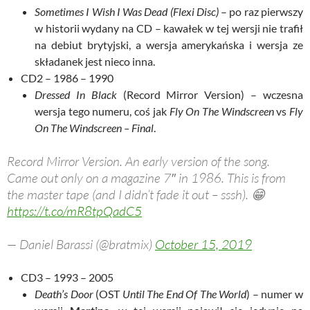
Sometimes I Wish I Was Dead (Flexi Disc)
– po raz pierwszy
w historii wydany na CD – kawałek w tej wersji nie trafił
na debiut brytyjski, a wersja amerykańska i wersja ze
składanek jest nieco inna.
CD2 – 1986 – 1990
Dressed In Black
(Record Mirror Version) – wczesna
wersja tego numeru, coś jak
Fly On The Windscreen
vs
Fly
On The Windscreen – Final
.
Record Mirror Version. An early version of the song.
Came out only on a magazine 7″ in 1986. This is from
the master tape (and I didn’t fade it out – sssh). 😁
https://t.co/mR8tpQadC5
— Daniel Barassi (@bratmix)
October 15, 2019
CD3 – 1993 – 2005
Death’s Door
(OST
Until The End Of The World
) – numer w