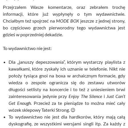
Przejrzałem Wasze komentarze, oraz zebrałem trochę
informacji, które już wypłynęły o tym wydawnictwie.
Chciałbym też spojrzeć na
MODE BOX
jeszcze z jednej strony,
bo częściowo grzech pierworodny tego wydawnictwa jest
gdzieś w poprzedniej dekadzie.
To wydawnictwo nie jest:
Dla „januszy depeszowania”, którym wystarczy playlista z
kawałkami, które zyskały ich uznanie w telefonie. Nikt nie
położy tysiąca gnoi na boxa w archaicznym formacie, gdy
wiedza o zespole ogranicza się do zestawu utworów
długości setlisty na koncercie i to też z uniesieniem brwi
zainteresowania jedynie przy
Enjoy The Silence
i
Just Can’t
Get Enough.
Przecież za te pieniądze to można mieć cały
wózek sklepowy Taterki Strong. 😉
To wydawnictwo nie jest dla hardkorów, który mają całą
dyskografię, ze wszystkimi wersjami singli itp. Za każdy z