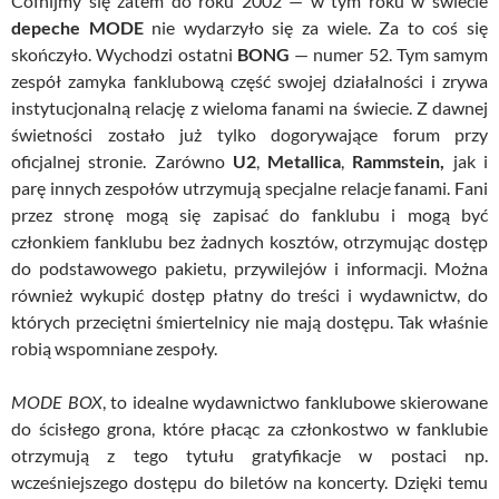
Cofnijmy się zatem do roku 2002 — w tym roku w świecie
depeche MODE
nie wydarzyło się za wiele. Za to coś się
skończyło. Wychodzi ostatni
BONG
— numer 52. Tym samym
zespół zamyka fanklubową część swojej działalności i zrywa
instytucjonalną relację z wieloma fanami na świecie. Z dawnej
świetności zostało już tylko dogorywające forum przy
oficjalnej stronie. Zarówno
U2
,
Metallica
,
Rammstein,
jak i
parę innych zespołów utrzymują specjalne relacje fanami. Fani
przez stronę mogą się zapisać do fanklubu i mogą być
członkiem fanklubu bez żadnych kosztów, otrzymując dostęp
do podstawowego pakietu, przywilejów i informacji. Można
również wykupić dostęp płatny do treści i wydawnictw, do
których przeciętni śmiertelnicy nie mają dostępu. Tak właśnie
robią wspomniane zespoły.
MODE BOX
, to idealne wydawnictwo
fanklubowe
skierowane
do ścisłego grona, które
płacąc za członkostwo w fanklubie
otrzymują z tego tytułu gratyfikacje w postaci np.
wcześniejszego dostępu do biletów na koncerty.
Dzięki temu