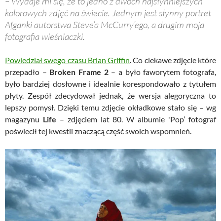
– Wydaje mi się, że to jedno z dwóch najsłynniejszych
kolorowych zdjęć na świecie. Jednym jest słynny portret
Afganki autorstwa Steve’a McCurry’ego, a drugim moja
fotografia wieśniaczki.
Powiedział swego czasu Brian Griffin
. Co ciekawe zdjęcie które
przepadło –
Broken Frame 2
– a było faworytem fotografa,
było bardziej dosłowne i idealnie korespondowało z tytułem
płyty. Zespół zdecydował jednak, że wersja alegoryczna to
lepszy pomysł. Dzięki temu zdjęcie okładkowe stało się – wg
magazynu
Life
– zdjęciem lat 80. W albumie 'Pop’ fotograf
poświecił tej kwestii znaczącą część swoich wspomnień.