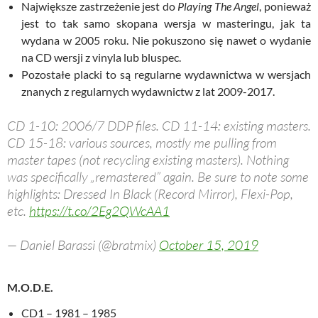
Największe zastrzeżenie jest do
Playing The Angel
, ponieważ
jest to tak samo skopana wersja w masteringu, jak ta
wydana w 2005 roku. Nie pokuszono się nawet o wydanie
na CD wersji z vinyla lub bluspec.
Pozostałe placki to są regularne wydawnictwa w wersjach
znanych z regularnych wydawnictw z lat 2009-2017.
CD 1-10: 2006/7 DDP files. CD 11-14: existing masters.
CD 15-18: various sources, mostly me pulling from
master tapes (not recycling existing masters). Nothing
was specifically „remastered” again. Be sure to note some
highlights: Dressed In Black (Record Mirror), Flexi-Pop,
etc.
https://t.co/2Eg2QWcAA1
— Daniel Barassi (@bratmix)
October 15, 2019
M.O.D.E.
CD1 – 1981 – 1985