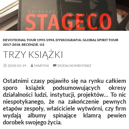
n
e
n
w
e
w
n
w
w
w
e
i
w
i
w
n
i
n
w
d
n
d
i
o
d
o
n
w
o
w
d
)
w
)
o
)
w
DEVOTIONAL TOUR 1993-1994
,
DYSKOGRAFIA
,
GLOBAL SPIRIT TOUR
)
2017-2018
,
RECENZJE
,
U2
TRZY KSIĄŻKI
2018-03-19
MARTINI
DODAJ KOMENTARZ
Ostatnimi czasy pojawiło się na rynku całkiem
sporo książek podsumowujących okresy
działalności ludzi, instytucji, projektów… To nic
niespotykanego, że na zakończenie pewnych
etapów zespoły, właściciele wytwórni, czy firm
wydają albumy spinające klamrą pewien
dorobek swojego życia.