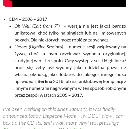
CD4 – 2006 – 2017
Oh Well (Edit from 7″)
– wersja nie jest jakoś bardzo
unikatowa, choć tylko na singlach lub na limitowanych
boxach. Dla niektórych może robić za zapychacz.
Heroes (Highline Sessions)
– numer z sesji zaśpiewany na
żywo, choć ja bym oczekiwał wydania oryginalnej,
studyjnej wersji zespołu. Cały występ z sesji Highline aż
prosi się, żeby był wydany jako oddzielna pozycja z
własną okładką, jako dodatek do jakiegoś innego boxa
np. wideo z
Berlina
2018 lub na fanklubowej kompilacji z
innymi numerami nagrywanymi w ten sposób robionymi
przez zespół w latach 2005 – 2017.
I’ve been working on this since January. It was finally
announced today. Depeche Mode – „MODE”. Now I can
box up the CD-Rs, and await more vinyl test pressings.