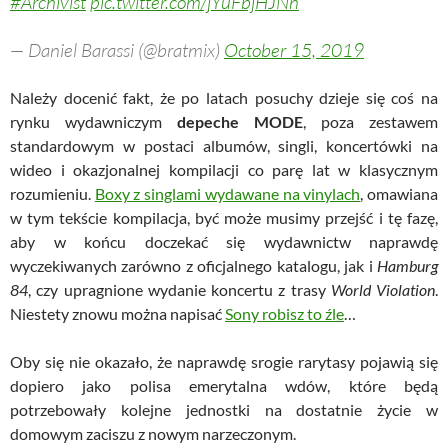
#Archivist
pic.twitter.com/jYuFbjHJNn
— Daniel Barassi (@bratmix)
October 15, 2019
Należy docenić fakt, że po latach posuchy dzieje się coś na
rynku wydawniczym
depeche MODE
, poza zestawem
standardowym w postaci albumów, singli, koncertówki na
wideo i okazjonalnej kompilacji co parę lat w klasycznym
rozumieniu.
Boxy z singlami wydawane na vinylach
, omawiana
w tym tekście kompilacja, być może musimy przejść i tę fazę,
aby w końcu doczekać się wydawnictw naprawdę
wyczekiwanych zarówno z oficjalnego katalogu, jak i
Hamburg
84
, czy upragnione wydanie koncertu z trasy
World Violation
.
Niestety znowu można napisać
Sony robisz to źle
…
Oby się nie okazało, że naprawdę srogie rarytasy pojawią się
dopiero jako polisa emerytalna wdów, które będą
potrzebowały kolejne jednostki na dostatnie życie w
domowym zaciszu z nowym narzeczonym.