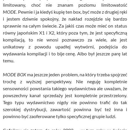
limitowany, choć nie znanam poziomu
limitowatość
MODE
.
Pewnie i ja kiedyś kupię ten box, być może z drugiej ręki
i jestem dziwnie spokojny, że nakład rozejdzie się bardzo
sprawnie na całym świecie. Za jakiś czas może mieć on status
równy japońskim
X1
i
X2
, który poza tym, że jest specyficzną
kompilacją, to nie wnosi poznawczo za wiele, ale jest
unikatowy z powodu upadłej wytwórni, podejścia do
wydawania kompilacji i to bije cenę. Albo był jeszcze parę lat
temu.
MODE BOX
ma jeszcze jeden problem, na który trzeba spojrzeć
trochę z wyższej perspektywy. Nie neguję kompletnie
sensowności powstania takiego wydawnictwa ale uważam, że
powszechny kanał sprzedaży jest kompletnie przestrzelony.
Tego typu wydawnictwo nigdy nie powinno trafić do tak
szerokiej dystrybucji, zawartość powinna być też inna i
powinno być zaoferowane tylko specyficznej grupie ludzi.