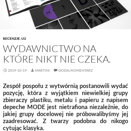
i
n
w
d
n
d
i
o
d
o
n
w
o
w
d
)
w
)
o
)
w
)
RECENZJE
,
U2
WYDAWNICTWO NA
KTÓRE NIKT NIE CZEKA.
2019-10-19
MARTINI
DODAJ KOMENTARZ
Zespół pospołu z wytwórnią postanowili wydać
pozycję, która z wyjątkiem niewielkiej grupy
zbieraczy plastiku, metalu i papieru z napisem
depeche MODE jest nietrafiona niezależnie, do
jakiej grupy docelowej nie próbowalibyśmy jej
zaadresować. Z twarzy podobna do nikogo
cytując klasyka.