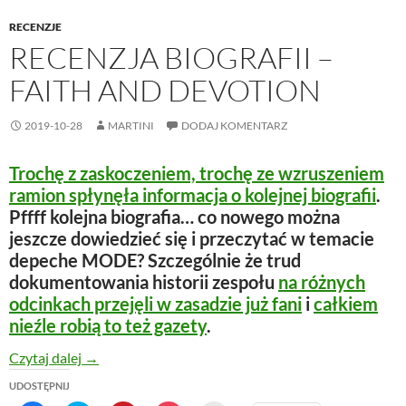
RECENZJE
RECENZJA BIOGRAFII –
FAITH AND DEVOTION
2019-10-28
MARTINI
DODAJ KOMENTARZ
Trochę z zaskoczeniem, trochę ze wzruszeniem
ramion spłynęła informacja o kolejnej biografii
.
Pffff kolejna biografia… co nowego można
jeszcze dowiedzieć się i przeczytać w temacie
depeche MODE? Szczególnie że trud
dokumentowania historii zespołu
na różnych
odcinkach przejęli w zasadzie już fani
i
całkiem
nieźle robią to też gazety
.
Recenzja biografii – Faith And Devotion
Czytaj dalej
→
UDOSTĘPNIJ