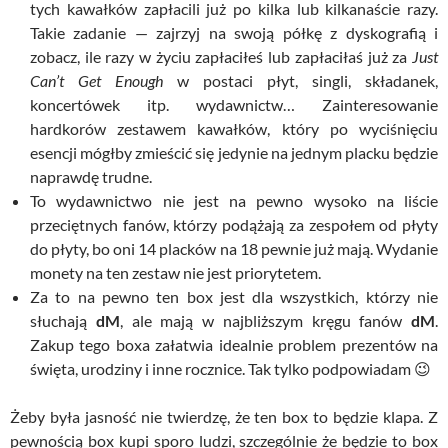
tych kawałków zapłacili już po kilka lub kilkanaście razy.
Takie zadanie — zajrzyj na swoją półkę z dyskografią i
zobacz, ile razy w życiu zapłaciłeś lub zapłaciłaś już za
Just
Can’t Get Enough
w postaci płyt, singli, składanek,
koncertówek itp. wydawnictw… Zainteresowanie
hardkorów zestawem kawałków, który po wyciśnięciu
esencji mógłby zmieścić się jedynie na jednym placku będzie
naprawdę trudne.
To wydawnictwo nie jest na pewno wysoko na liście
przeciętnych fanów, którzy podążają za zespołem od płyty
do płyty, bo oni 14 placków na 18 pewnie już mają. Wydanie
monety na ten zestaw nie jest priorytetem.
Za to na pewno ten box jest dla wszystkich, którzy nie
słuchają
dM
, ale mają w najbliższym kręgu fanów
dM
.
Zakup tego boxa załatwia idealnie problem prezentów na
święta, urodziny i inne rocznice. Tak tylko podpowiadam 😉
Żeby była jasność nie twierdzę, że ten box to będzie klapa. Z
pewnością box kupi sporo ludzi, szczególnie że będzie to box