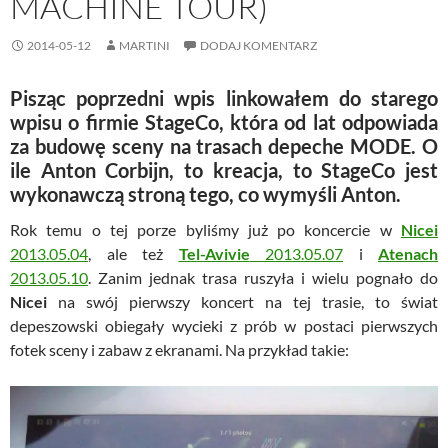
MACHINE TOUR)
2014-05-12
MARTINI
DODAJ KOMENTARZ
Pisząc poprzedni wpis linkowałem do starego
wpisu o firmie StageCo, która od lat odpowiada
za budowę sceny na trasach
depeche MODE
. O
ile
Anton Corbijn
, to kreacja, to StageCo jest
wykonawczą stroną tego, co wymyśli
Anton
.
Rok temu o tej porze byliśmy już po koncercie w
Nicei
2013.05.04
, ale też
Tel-Avivie
2013.05.07
i
Atenach
2013.05.10
. Zanim jednak trasa ruszyła i wielu pognało do
Nicei
na swój pierwszy koncert na tej trasie, to świat
depeszowski obiegały wycieki z prób w postaci pierwszych
fotek sceny i zabaw z ekranami. Na przykład takie: