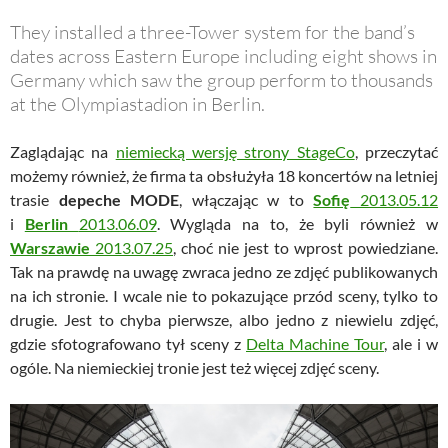
They installed a three-Tower system for the band’s
dates across Eastern Europe including eight shows in
Germany which saw the group perform to thousands
at the Olympiastadion in Berlin.
Zaglądając na
niemiecką wersję strony StageCo
, przeczytać
możemy również, że firma ta obsłużyła 18 koncertów na letniej
trasie
depeche MODE
, włączając w to
Sofię
2013.05.12
i
Berlin
2013.06.09
. Wygląda na to, że byli również w
Warszawie
2013.07.25
, choć nie jest to wprost powiedziane.
Tak na prawdę na uwagę zwraca jedno ze zdjęć publikowanych
na ich stronie. I wcale nie to pokazujące przód sceny, tylko to
drugie. Jest to chyba pierwsze, albo jedno z niewielu zdjęć,
gdzie sfotografowano tył sceny z
Delta Machine Tour
, ale i w
ogóle. Na niemieckiej tronie jest też więcej zdjęć sceny.