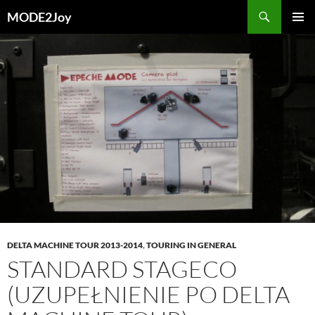
Przejdź
Szukaj
MODE2Joy
do
MENU
treści
GŁÓWN
DELTA MACHINE TOUR 2013-2014
,
TOURING IN GENERAL
STANDARD STAGECO
(UZUPEŁNIENIE PO DELTA