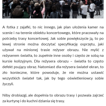
A fotka z zajafki, to nic innego, jak plan ułożenia kamer na
scenie i na terenie obiektu koncertowego, które pracowały na
potrzeby trasy koncertowej. Jak sobie powiększycie ją, to po
lewej stronie można doczytać specyfikację osprzętu, jaki
używał na minionej trasie reżyser obrazu. Nie mylić z
reżyserem światła, to zupełnie inne osoby i często ze sobą na
kursie kolizyjnym. Dla reżysera obrazu – światła to często
defekt psujący obraz. Natomiast dla reżysera świateł ekran, to
zło konieczne, które powoduje, że nie można ustawić
wszystkich świateł tak, jak by tego oświetleniowcy sobie
życzyli.
Niby drobiazgi, ale dopełnia to obrazu trasy i pozwala zajrzeć
za kurtynę i do kuchni dziania się trasy.