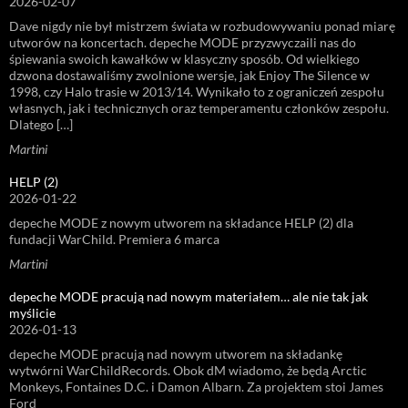
2026-02-07
Dave nigdy nie był mistrzem świata w rozbudowywaniu ponad miarę
utworów na koncertach. depeche MODE przyzwyczaili nas do
śpiewania swoich kawałków w klasyczny sposób. Od wielkiego
dzwona dostawaliśmy zwolnione wersje, jak Enjoy The Silence w
1998, czy Halo trasie w 2013/14. Wynikało to z ograniczeń zespołu
własnych, jak i technicznych oraz temperamentu członków zespołu.
Dlatego […]
Martini
HELP (2)
2026-01-22
depeche MODE z nowym utworem na składance HELP (2) dla
fundacji WarChild. Premiera 6 marca
Martini
depeche MODE pracują nad nowym materiałem… ale nie tak jak
myślicie
2026-01-13
depeche MODE pracują nad nowym utworem na składankę
wytwórni WarChildRecords. Obok dM wiadomo, że będą Arctic
Monkeys, Fontaines D.C. i Damon Albarn. Za projektem stoi James
Ford