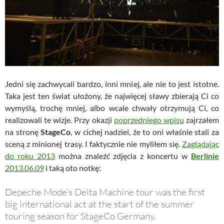
Jedni się zachwycali bardzo, inni mniej, ale nie to jest istotne.
Taka jest ten świat ułożony, że najwięcej sławy zbierają Ci co
wymyślą, trochę mniej, albo wcale chwały otrzymują Ci, co
realizowali te wizje. Przy okazji
poprzedniego wpisu
zajrzałem
na stronę
StageCo
, w cichej nadziei, że to oni właśnie stali za
sceną z minionej trasy. I faktycznie nie myliłem się.
Zaglądając
do roku 2013
można znaleźć zdjęcia z koncertu w
Berlinie
2013.06.09
i taką oto notkę:
Depeche Mode’s Delta Machine tour was the first
big international act at the start of the summer
touring season for StageCo Germany.