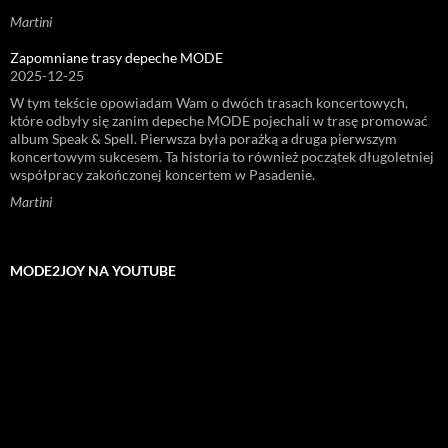
Martini
Zapomniane trasy depeche MODE
2025-12-25
W tym tekście opowiadam Wam o dwóch trasach koncertowych,
które odbyły się zanim depeche MODE pojechali w trasę promować
album Speak & Spell. Pierwsza była porażką a druga pierwszym
koncertowym sukcesem. Ta historia to również początek długoletniej
współpracy zakończonej koncertem w Pasadenie.
Martini
MODE2JOY NA YOUTUBE
Odtwarzacz
video