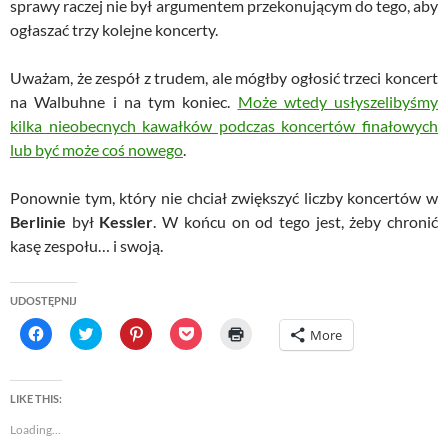
sprawy raczej nie był argumentem przekonującym do tego, aby
ogłaszać trzy kolejne koncerty.
Uważam, że zespół z trudem, ale mógłby ogłosić trzeci koncert
na Walbuhne i na tym koniec.
Może wtedy usłyszelibyśmy
kilka nieobecnych kawałków podczas koncertów finałowych
lub być może coś nowego
.
Ponownie tym, który nie chciał zwiększyć liczby koncertów w
Berlinie
był
Kessler
. W końcu on od tego jest, żeby chronić
kasę zespołu… i swoją.
UDOSTĘPNIJ
C
C
C
C
C
More
l
l
l
l
l
i
i
i
i
i
c
c
c
c
c
k
k
k
k
k
t
t
t
t
t
LIKE THIS:
o
o
o
o
o
s
s
s
s
p
Loading...
h
h
h
h
r