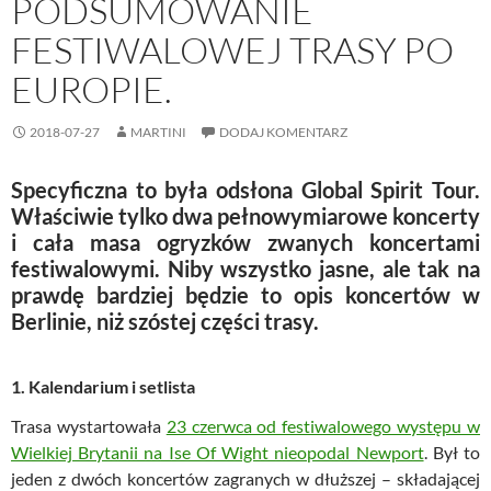
PODSUMOWANIE
FESTIWALOWEJ TRASY PO
EUROPIE.
2018-07-27
MARTINI
DODAJ KOMENTARZ
Specyficzna to była odsłona Global Spirit Tour.
Właściwie tylko dwa pełnowymiarowe koncerty
i cała masa ogryzków zwanych koncertami
festiwalowymi. Niby wszystko jasne, ale tak na
prawdę bardziej będzie to opis koncertów w
Berlinie, niż szóstej części trasy.
1. Kalendarium i setlista
Trasa wystartowała
23 czerwca od festiwalowego występu w
Wielkiej Brytanii na Ise Of Wight nieopodal Newport
. Był to
jeden z dwóch koncertów zagranych w dłuższej – składającej