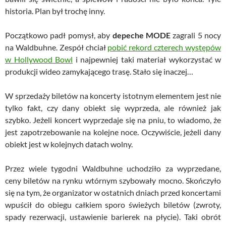
historia. Plan był trochę inny.
Początkowo padł pomysł, aby
depeche MODE
zagrali 5 nocy
na Waldbuhne. Zespół chciał
pobić rekord czterech występów
w Hollywood Bowl
i najpewniej taki materiał wykorzystać w
produkcji wideo zamykającego trasę. Stało się inaczej…
W sprzedaży biletów na koncerty istotnym elementem jest nie
tylko fakt, czy dany obiekt się wyprzeda, ale również jak
szybko. Jeżeli koncert wyprzedaje się na pniu, to wiadomo, że
jest zapotrzebowanie na kolejne noce. Oczywiście, jeżeli dany
obiekt jest w kolejnych datach wolny.
Przez wiele tygodni Waldbuhne uchodziło za wyprzedane,
ceny biletów na rynku wtórnym szybowały mocno. Skończyło
się na tym, że organizator w ostatnich dniach przed koncertami
wpuścił do obiegu całkiem sporo świeżych biletów (zwroty,
spady rezerwacji, ustawienie barierek na płycie). Taki obrót