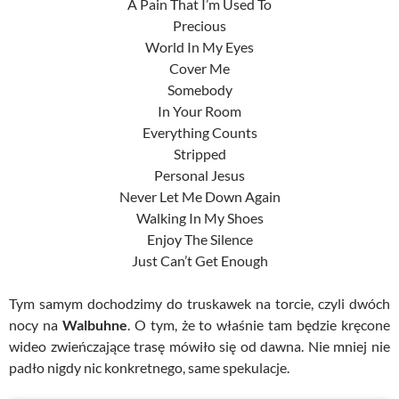
A Pain That I’m Used To
Precious
World In My Eyes
Cover Me
Somebody
In Your Room
Everything Counts
Stripped
Personal Jesus
Never Let Me Down Again
Walking In My Shoes
Enjoy The Silence
Just Can’t Get Enough
Tym samym dochodzimy do truskawek na torcie, czyli dwóch
nocy na
Walbuhne
. O tym, że to właśnie tam będzie kręcone
wideo zwieńczające trasę mówiło się od dawna. Nie mniej nie
padło nigdy nic konkretnego, same spekulacje.