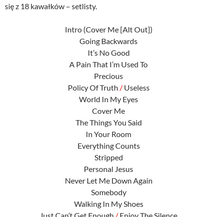
się z 18 kawałków – setlisty.
Intro (Cover Me [Alt Out])
Going Backwards
It’s No Good
A Pain That I’m Used To
Precious
Policy Of Truth
/
Useless
World In My Eyes
Cover Me
The Things You Said
In Your Room
Everything Counts
Stripped
Personal Jesus
Never Let Me Down Again
Somebody
Walking In My Shoes
Just Can’t Get Enough
/
Enjoy The Silence