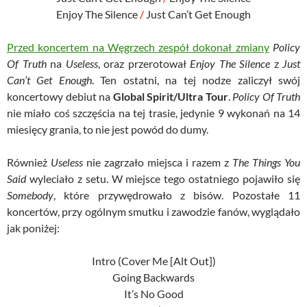
Enjoy The Silence
/
Just Can’t Get Enough
Przed koncertem na Węgrzech zespół dokonał zmiany
Policy
Of Truth
na
Useless
, oraz przerotował
Enjoy The Silence
z
Just
Can’t Get Enough
. Ten ostatni, na tej nodze zaliczył swój
koncertowy debiut na
Global Spirit/Ultra Tour
.
Policy Of Truth
nie miało coś szczęścia na tej trasie, jedynie 9 wykonań na 14
miesięcy grania, to nie jest powód do dumy.
Również
Useless
nie zagrzało miejsca i razem z
The Things You
Said
wyleciało z setu. W miejsce tego ostatniego pojawiło się
Somebody
, które przywędrowało z bisów. Pozostałe 11
koncertów, przy ogólnym smutku i zawodzie fanów, wyglądało
jak poniżej:
Intro (Cover Me [Alt Out])
Going Backwards
It’s No Good