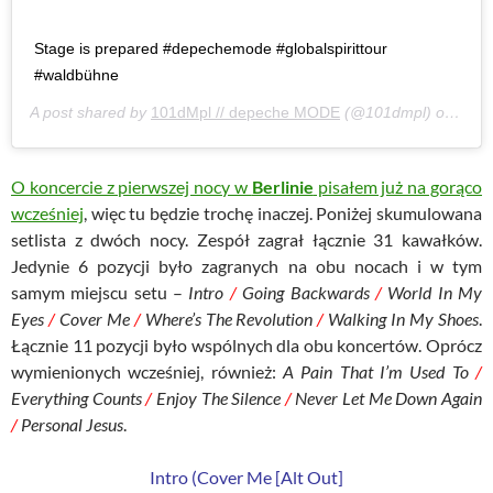
Stage is prepared #depechemode #globalspirittour
#waldbühne
A post shared by
101dMpl // depeche MODE
(@101dmpl) on
Jul 
O koncercie z pierwszej nocy w
Berlinie
pisałem już na gorąco
wcześniej
, więc tu będzie trochę inaczej. Poniżej skumulowana
setlista z dwóch nocy. Zespół zagrał łącznie 31 kawałków.
Jedynie 6 pozycji było zagranych na obu nocach i w tym
samym miejscu setu –
Intro
/
Going Backwards
/
World In My
Eyes
/
Cover Me
/
Where’s The Revolution
/
Walking In My Shoes
.
Łącznie 11 pozycji było wspólnych dla obu koncertów. Oprócz
wymienionych wcześniej, również:
A Pain That I’m Used To
/
Everything Counts
/
Enjoy The Silence
/
Never Let Me Down Again
/
Personal Jesus
.
Intro (Cover Me [Alt Out]