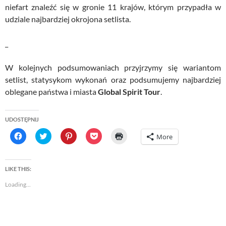
niefart znaleźć się w gronie 11 krajów, którym przypadła w
udziale najbardziej okrojona setlista.
_
W kolejnych podsumowaniach przyjrzymy się wariantom
setlist, statysykom wykonań oraz podsumujemy najbardziej
oblegane państwa i miasta
Global Spirit Tour
.
UDOSTĘPNIJ
C
C
C
C
C
More
l
l
l
l
l
i
i
i
i
i
c
c
c
c
c
k
k
k
k
k
t
t
t
t
t
LIKE THIS:
o
o
o
o
o
s
s
s
s
p
Loading...
h
h
h
h
r
a
a
a
a
i
r
r
r
r
n
e
e
e
e
t
o
o
o
o
(
n
n
n
n
O