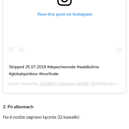
View this post on Instagram
Stripped 25.07.2018 #depechemode #waldbühne
#globalspirittour #tourfinale
A post shared by
101dMpl // depeche MODE
(@101dmpl) on
Jul 
2. Po albumach
Na 6 nodze zagrano łącznie 32 kawałki: