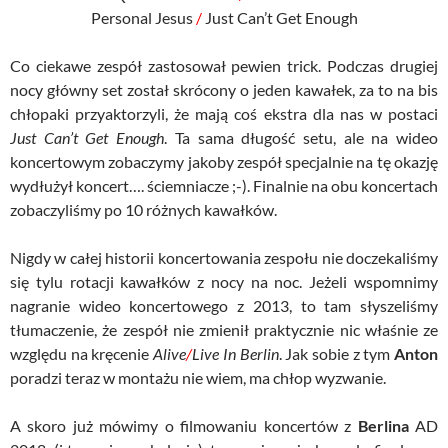
Personal Jesus
/
Just Can’t Get Enough
Co ciekawe zespół zastosował pewien trick. Podczas drugiej
nocy główny set został skrócony o jeden kawałek, za to na bis
chłopaki przyaktorzyli, że mają coś ekstra dla nas w postaci
Just Can’t Get Enough
. Ta sama długość setu, ale na wideo
koncertowym zobaczymy jakoby zespół specjalnie na tę okazję
wydłużył koncert…. ściemniacze ;-). Finalnie na obu koncertach
zobaczyliśmy po 10 różnych kawałków.
Nigdy w całej historii koncertowania zespołu nie doczekaliśmy
się tylu rotacji kawałków z nocy na noc. Jeżeli wspomnimy
nagranie wideo koncertowego z 2013, to tam słyszeliśmy
tłumaczenie, że zespół nie zmienił praktycznie nic właśnie ze
względu na kręcenie
Alive
/
Live In Berlin
. Jak sobie z tym
Anton
poradzi teraz w montażu nie wiem, ma chłop wyzwanie.
A skoro już mówimy o filmowaniu koncertów z
Berlina
AD