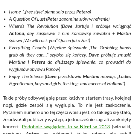
Home
(„free style” piano solo przez
Petera
)
A Question Of Lust
(
Peter
zapomina słów w refrenie)
Where’s The Revolution (
Dave
żartuje i próbuje wciągnąć
Antona
, aby zaśpiewał z nim końcówkę kawałka +
Martin
śpiewa „We will rock you” Queen jako żart)
Everything Counts
(
Wspólne śpiewanie „The Grabbing hands
grab all they can…” szybko się kończy,
Dave
próbuje zmusić
Martina
i
Petera
do dłuższego śpiewania, co prowadzi do
wygłupów obydwu Panów
)
Enjoy The Silence (
Dave
przedstawia
Martina
mówiąc „Ladies
& gentleman, boys and girls, the kings and queens of Holland”
)
Takie próby odbywają się przed każdym startem trasy, kolejnej
nogi, gdzie zespół się wygłupia. To nie jest zaskoczenie.
Pytaniem numero uno tej części wpisu jest, co takiego się stało,
że odwołali publiczny występ, a jednocześnie zagrali zamknięty
koncert.
Podobnie wyglądało to w
Nicei
w 2013
(wizualki,
wygłupy,
Anton
na widowni), tylko wtedy nie robili