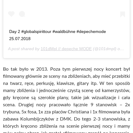
Day 2 #globalspirittour #waldbühne #depechemode
25.07.2018
A post shared by
101dMpl // depeche MODE
(@101dmpl) on
Jul 
Bo tak było w 2013. Poza tym pierwszej nocy koncert był
filmowany głównie ze sceny na zbliżeniach, aby mieć przebitki
na twarz, ręce, perkusję, klawisze, gitary itp. W ten sposób
mamy zbliżenia i jednocześnie czystą scenę od kamerzystów,
gdy kręcone są szerokie plany, takie jak wizualizacje i cała
scena. Drugiej nocy pracowało łącznie 9 stanowisk – 2x
trybuna, 5x fosa, 1x zza placów Christiana i 1x filmowana była
zabawa Kolumbijczyków z DMK. Do tego 2-3 stanowiska, z
których kręcono zbliżenia na scenie pierwszej nocy i mamy
m/w pełny obraz, jak został sfilmowany zespół na koncercie.