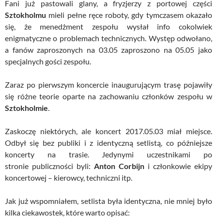
Fani już pastowali glany, a fryzjerzy z portowej części
Sztokholmu
mieli pełne ręce roboty, gdy tymczasem okazało
się, że menedżment zespołu wysłał info cokolwiek
enigmatyczne o problemach technicznych. Występ odwołano,
a fanów zaproszonych na 03.05 zaproszono na 05.05 jako
specjalnych gości zespołu.
Zaraz po pierwszym koncercie inaugurującym trasę pojawiły
się różne teorie oparte na zachowaniu członków zespołu w
Sztokholmie
.
Zaskoczę niektórych, ale koncert 2017.05.03 miał miejsce.
Odbył się bez publiki i z identyczną setlistą, co późniejsze
koncerty na trasie. Jedynymi uczestnikami po
stronie publiczności byli:
Anton Corbijn
i członkowie ekipy
koncertowej – kierowcy, techniczni itp.
Jak już wspomniałem, setlista była identyczna, nie mniej było
kilka ciekawostek, które warto opisać: