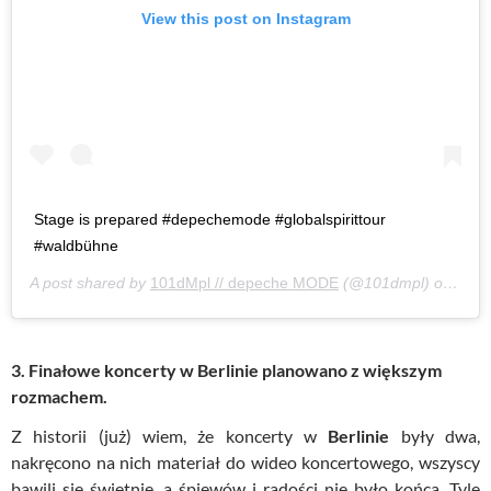
View this post on Instagram
Stage is prepared #depechemode #globalspirittour
#waldbühne
A post shared by
101dMpl // depeche MODE
(@101dmpl) on
Jul 
3. Finałowe koncerty w Berlinie planowano z większym
rozmachem.
Z historii (już) wiem, że koncerty w
Berlinie
były dwa,
nakręcono na nich materiał do wideo koncertowego, wszyscy
bawili się świetnie, a śpiewów i radości nie było końca. Tyle