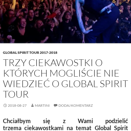
w
w
e
i
w
i
w
n
i
n
w
d
n
d
i
o
d
o
n
w
o
w
d
)
w
)
o
)
w
)
GLOBAL SPIRIT TOUR 2017-2018
TRZY CIEKAWOSTKI O
KTÓRYCH MOGLIŚCIE NIE
WIEDZIEĆ O GLOBAL SPIRIT
TOUR
2018-08-27
MARTINI
DODAJ KOMENTARZ
Chciałbym się z Wami podzielić
trzema ciekawostkami na temat Global Spirit