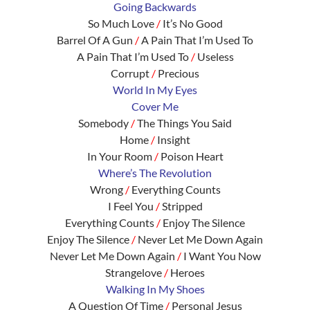
Going Backwards
So Much Love
/
It’s No Good
Barrel Of A Gun
/
A Pain That I’m Used To
A Pain That I’m Used To
/
Useless
Corrupt
/
Precious
World In My Eyes
Cover Me
Somebody
/
The Things You Said
Home
/
Insight
In Your Room
/
Poison Heart
Where’s The Revolution
Wrong
/
Everything Counts
I Feel You
/
Stripped
Everything Counts
/
Enjoy The Silence
Enjoy The Silence
/
Never Let Me Down Again
Never Let Me Down Again
/
I Want You Now
Strangelove
/
Heroes
Walking In My Shoes
A Question Of Time
/
Personal Jesus