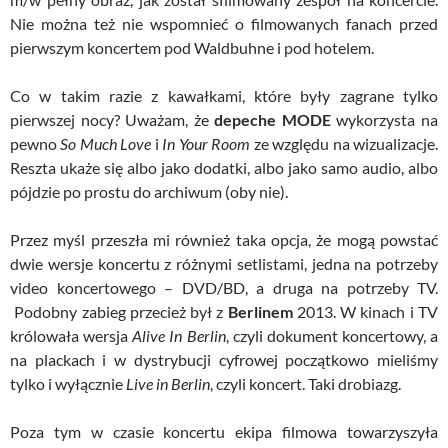
Nie można też nie wspomnieć o filmowanych fanach przed
pierwszym koncertem pod Waldbuhne i pod hotelem.
Co w takim razie z kawałkami, które były zagrane tylko
pierwszej nocy? Uważam, że
depeche MODE
wykorzysta na
pewno
So Much Love
i
In Your Room
ze względu na wizualizacje.
Reszta ukaże się albo jako dodatki, albo jako samo audio, albo
pójdzie po prostu do archiwum (oby nie).
Przez myśl przeszła mi również taka opcja, że mogą powstać
dwie wersje koncertu z różnymi setlistami, jedna na potrzeby
video koncertowego – DVD/BD, a druga na potrzeby TV.
Podobny zabieg przecież był z
Berlinem
2013. W kinach i TV
królowała wersja
Alive In Berlin
, czyli dokument koncertowy, a
na plackach i w dystrybucji cyfrowej początkowo mieliśmy
tylko i wyłącznie
Live in Berlin
, czyli koncert. Taki drobiazg.
Poza tym w czasie koncertu ekipa filmowa towarzyszyła