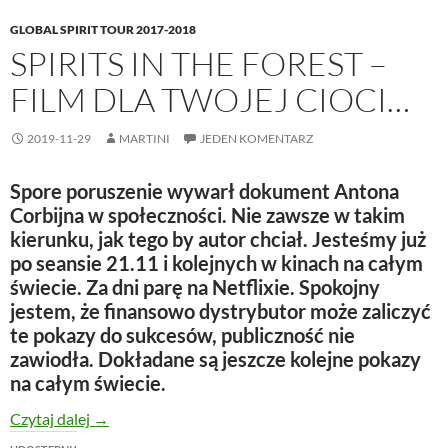
GLOBAL SPIRIT TOUR 2017-2018
SPIRITS IN THE FOREST –
FILM DLA TWOJEJ CIOCI…
2019-11-29
MARTINI
JEDEN KOMENTARZ
Spore poruszenie wywarł dokument Antona
Corbijna w społeczności. Nie zawsze w takim
kierunku, jak tego by autor chciał. Jesteśmy już
po seansie 21.11 i kolejnych w kinach na całym
świecie. Za dni parę na Netflixie. Spokojny
jestem, że finansowo dystrybutor może zaliczyć
te pokazy do sukcesów, publiczność nie
zawiodła. Dokładane są jeszcze kolejne pokazy
na całym świecie.
Spirits In The Forest – film dla Twojej cioci…
Czytaj dalej
→