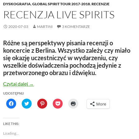
DYSKOGRAFIA
,
GLOBAL SPIRIT TOUR 2017-2018
,
RECENZJE
RECENZJA LIVE SPIRITS
2020-07-03
MARTINI
3 KOMENTARZE
Różne są perspektywy pisania recenzji o
koncercie z Berlina. Wszystko zależy czy miało
się okazję uczestniczyć w wydarzeniu, czy
wszelkie doświadczenia pochodzą jedynie z
przetworzonego obrazu i dźwięku.
RECENZJA LIVE SPIRITS
Czytaj dalej
→
UDOSTĘPNIJ
C
C
C
C
C
More
l
l
l
l
l
i
i
i
i
i
c
c
c
c
c
k
k
k
k
k
t
t
t
t
t
LIKE THIS:
o
o
o
o
o
s
s
s
s
p
Loading...
h
h
h
h
r
a
a
a
a
i