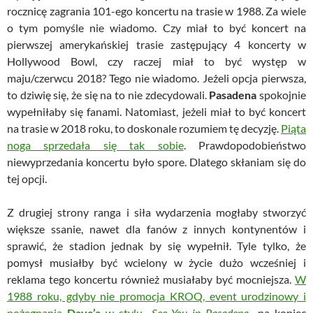
rocznicę zagrania 101-ego koncertu na trasie w 1988. Za wiele
o tym pomyśle nie wiadomo. Czy miał to być koncert na
pierwszej amerykańskiej trasie zastępujący 4 koncerty w
Hollywood Bowl, czy raczej miał to być występ w
maju/czerwcu 2018? Tego nie wiadomo. Jeżeli opcja pierwsza,
to dziwię się, że się na to nie zdecydowali.
Pasadena
spokojnie
wypełniłaby się fanami. Natomiast, jeżeli miał to być koncert
na trasie w 2018 roku, to doskonale rozumiem tę decyzję.
Piąta
noga sprzedała się tak sobie
. Prawdopodobieństwo
niewyprzedania koncertu było spore. Dlatego skłaniam się do
tej opcji.
Z drugiej strony ranga i siła wydarzenia mogłaby stworzyć
większe ssanie, nawet dla fanów z innych kontynentów i
sprawić, że stadion jednak by się wypełnił. Tyle tylko, że
pomysł musiałby być wcielony w życie dużo wcześniej i
reklama tego koncertu również musiałaby być mocniejsza.
W
1988 roku, gdyby nie promocja KROQ, event urodzinowy i
pożegnania
Dave’a
w stylu „
See You in Pasadena
„
na koniec