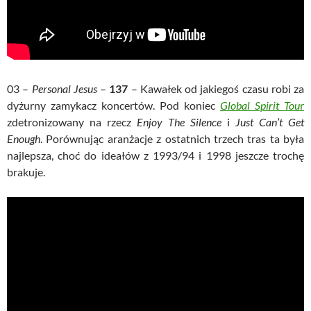
03 –
Personal Jesus
–
137
– Kawałek od jakiegoś czasu robi za
dyżurny zamykacz koncertów. Pod koniec
Global Spirit Tou
r
zdetronizowany na rzecz
Enjoy The Silence
i
Just Can’t Get
Enough
. Porównując aranżacje z ostatnich trzech tras ta była
najlepsza, choć do ideałów z 1993/94 i 1998 jeszcze trochę
brakuje.