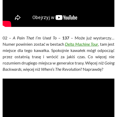
02 –
A Pain That I’m Used To
–
137
– Może już wystarczy…
Numer powinien zostać w bestach
Delta Machine Tour
, tam jest
miejsce dla tego kawałka. Spokojnie kawałek mógł odpocząć
przez ostatnią trasę i wrócić za jakiś czas. Co więcej nie
rozumiem drugiego miejsca w generalce trasy. Więcej niż
Going
Backwards
, więcej niż
Where’s The Revolution
? Naprawdę?