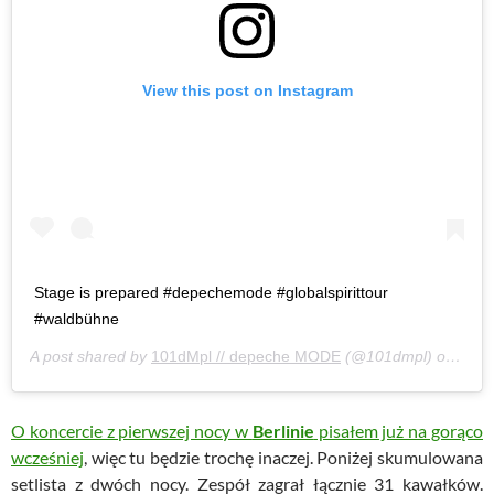
View this post on Instagram
Stage is prepared #depechemode #globalspirittour
#waldbühne
A post shared by
101dMpl // depeche MODE
(@101dmpl) on
Jul 
O koncercie z pierwszej nocy w
Berlinie
pisałem już na gorąco
wcześniej
, więc tu będzie trochę inaczej. Poniżej skumulowana
setlista z dwóch nocy. Zespół zagrał łącznie 31 kawałków.