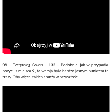
08 –
Everything Counts
–
132
– Podobnie, jak w przypadku
pozycji z miejsca 9., ta wersja była bardzo jasnym punktem tej
trasy. Oby więcej takich aranży w przyszłości.