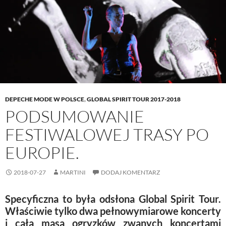
e
w
n
w
w
w
e
i
w
i
w
n
i
n
w
d
n
d
i
o
d
o
n
w
o
w
d
)
w
)
o
)
w
)
DEPECHE MODE W POLSCE
,
GLOBAL SPIRIT TOUR 2017-2018
PODSUMOWANIE
FESTIWALOWEJ TRASY PO
EUROPIE.
2018-07-27
MARTINI
DODAJ KOMENTARZ
Specyficzna to była odsłona Global Spirit Tour.
Właściwie tylko dwa pełnowymiarowe koncerty
i cała masa ogryzków zwanych koncertami