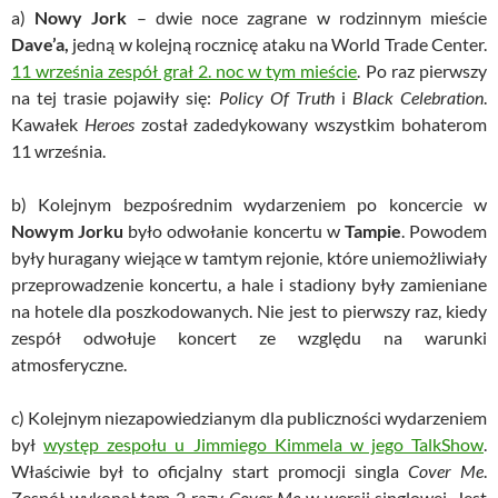
a)
Nowy Jork
– dwie noce zagrane w rodzinnym mieście
Dave’a,
jedną w kolejną rocznicę ataku na World Trade Center.
11 września zespół grał 2. noc w tym mieście
. Po raz pierwszy
na tej trasie pojawiły się:
Policy Of Truth
i
Black Celebration
.
Kawałek
Heroes
został zadedykowany wszystkim bohaterom
11 września.
b) Kolejnym bezpośrednim wydarzeniem po koncercie w
Nowym Jorku
było odwołanie koncertu w
Tampie
. Powodem
były huragany wiejące w tamtym rejonie, które uniemożliwiały
przeprowadzenie koncertu, a hale i stadiony były zamieniane
na hotele dla poszkodowanych. Nie jest to pierwszy raz, kiedy
zespół odwołuje koncert ze względu na warunki
atmosferyczne.
c) Kolejnym niezapowiedzianym dla publiczności wydarzeniem
był
występ zespołu u Jimmiego Kimmela w jego TalkShow
.
Właściwie był to oficjalny start promocji singla
Cover Me
.
Zespół wykonał tam 2 razy
Cover Me
w wersji singlowej. Jest