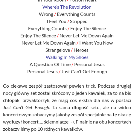
Where’s The Revolution
Wrong
/
Everything Counts
I Feel You
/
Stripped
Everything Counts
/
Enjoy The Silence
Enjoy The Silence
/
Never Let Me Down Again
Never Let Me Down Again
/
I Want You Now
Strangelove
/
Heroes
Walking In My Shoes
A Question Of Time
/
Personal Jesus
Personal Jesus
/
Just Can’t Get Enough
Co ciekawe zespół zastosował pewien trick. Podczas drugiej
nocy główny set został skrócony o jeden kawałek, za to na bis
chłopaki przyaktorzyli, że mają coś ekstra dla nas w postaci
Just Can’t Get Enough
. Ta sama długość setu, ale na wideo
koncertowym zobaczymy jakoby zespół specjalnie na tę okazję
wydłużył koncert…. ściemniacze ;-). Finalnie na obu koncertach
zobaczyliśmy po 10 różnych kawałków.