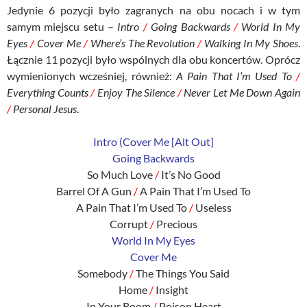
Jedynie 6 pozycji było zagranych na obu nocach i w tym
samym miejscu setu –
Intro
/
Going Backwards
/
World In My
Eyes
/
Cover Me
/
Where’s The Revolution
/
Walking In My Shoes
.
Łącznie 11 pozycji było wspólnych dla obu koncertów. Oprócz
wymienionych wcześniej, również:
A Pain That I’m Used To
/
Everything Counts
/
Enjoy The Silence
/
Never Let Me Down Again
/
Personal Jesus
.
Intro (Cover Me [Alt Out]
Going Backwards
So Much Love
/
It’s No Good
Barrel Of A Gun
/
A Pain That I’m Used To
A Pain That I’m Used To
/
Useless
Corrupt
/
Precious
World In My Eyes
Cover Me
Somebody
/
The Things You Said
Home
/
Insight
In Your Room
/
Poison Heart