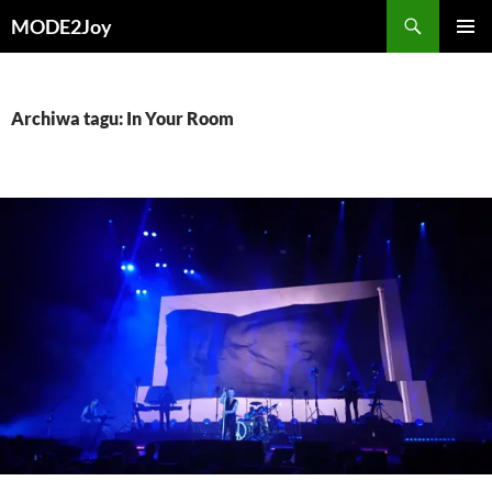
Przejdź
Szukaj
MODE2Joy
do
MENU
treści
GŁÓWN
Archiwa tagu: In Your Room