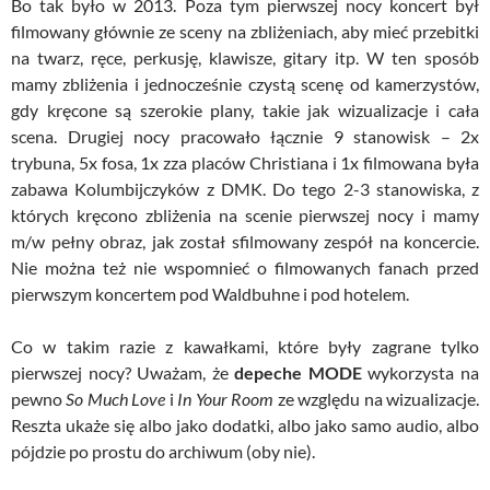
Bo tak było w 2013. Poza tym pierwszej nocy koncert był
filmowany głównie ze sceny na zbliżeniach, aby mieć przebitki
na twarz, ręce, perkusję, klawisze, gitary itp. W ten sposób
mamy zbliżenia i jednocześnie czystą scenę od kamerzystów,
gdy kręcone są szerokie plany, takie jak wizualizacje i cała
scena. Drugiej nocy pracowało łącznie 9 stanowisk – 2x
trybuna, 5x fosa, 1x zza placów Christiana i 1x filmowana była
zabawa Kolumbijczyków z DMK. Do tego 2-3 stanowiska, z
których kręcono zbliżenia na scenie pierwszej nocy i mamy
m/w pełny obraz, jak został sfilmowany zespół na koncercie.
Nie można też nie wspomnieć o filmowanych fanach przed
pierwszym koncertem pod Waldbuhne i pod hotelem.
Co w takim razie z kawałkami, które były zagrane tylko
pierwszej nocy? Uważam, że
depeche MODE
wykorzysta na
pewno
So Much Love
i
In Your Room
ze względu na wizualizacje.
Reszta ukaże się albo jako dodatki, albo jako samo audio, albo
pójdzie po prostu do archiwum (oby nie).