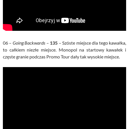
06 –
Going Backwards
–
135
– Szóste miejsce dla tego kawałka,
to całkiem niezłe miejsce. Monopol na startowy kawałek i
częste granie podczas Promo Tour dały tak wysokie miejsce.