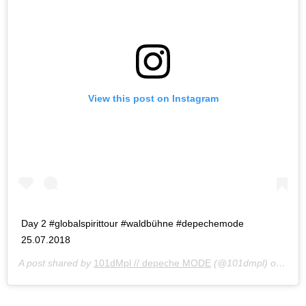
View this post on Instagram
Day 2 #globalspirittour #waldbühne #depechemode
25.07.2018
A post shared by
101dMpl // depeche MODE
(@101dmpl) on
Jul 