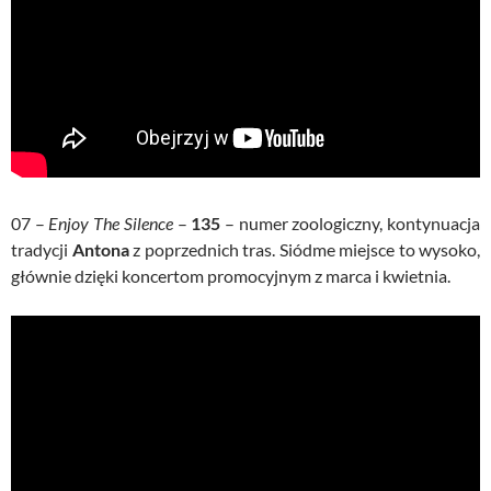
07 –
Enjoy The Silence
–
135
– numer zoologiczny, kontynuacja
tradycji
Antona
z poprzednich tras. Siódme miejsce to wysoko,
głównie dzięki koncertom promocyjnym z marca i kwietnia.