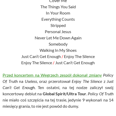
Cover Me
The Things You Said
In Your Room
Everything Counts
Stripped
Personal Jesus
Never Let Me Down Again
Somebody
Walking In My Shoes
Just Can’t Get Enough
/
Enjoy The Silence
Enjoy The Silence
/
Just Can’t Get Enough
Przed koncertem na Węgrzech zespół dokonał zmiany
Policy
Of Truth
na
Useless
, oraz przerotował
Enjoy The Silence
z
Just
Can’t Get Enough
. Ten ostatni, na tej nodze zaliczył swój
koncertowy debiut na
Global Spirit/Ultra Tour
.
Policy Of Truth
nie miało coś szczęścia na tej trasie, jedynie 9 wykonań na 14
miesięcy grania, to nie jest powód do dumy.