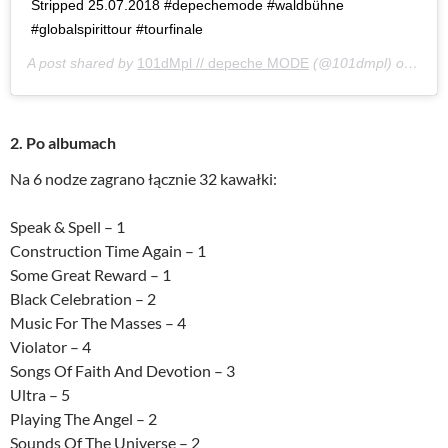
Stripped 25.07.2018 #depechemode #waldbühne
#globalspirittour #tourfinale
A post shared by
101dMpl // depeche MODE
(@101dmpl) on
Jul 
2. Po albumach
Na 6 nodze zagrano łącznie 32 kawałki:
Speak & Spell – 1
Construction Time Again – 1
Some Great Reward – 1
Black Celebration – 2
Music For The Masses – 4
Violator – 4
Songs Of Faith And Devotion – 3
Ultra – 5
Playing The Angel – 2
Sounds Of The Universe – 2