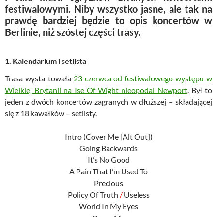
festiwalowymi. Niby wszystko jasne, ale tak na
prawdę bardziej będzie to opis koncertów w
Berlinie, niż szóstej części trasy.
1. Kalendarium i setlista
Trasa wystartowała
23 czerwca od festiwalowego występu w
Wielkiej Brytanii na Ise Of Wight nieopodal Newport
. Był to
jeden z dwóch koncertów zagranych w dłuższej – składającej
się z 18 kawałków – setlisty.
Intro (Cover Me [Alt Out])
Going Backwards
It’s No Good
A Pain That I’m Used To
Precious
Policy Of Truth
/
Useless
World In My Eyes