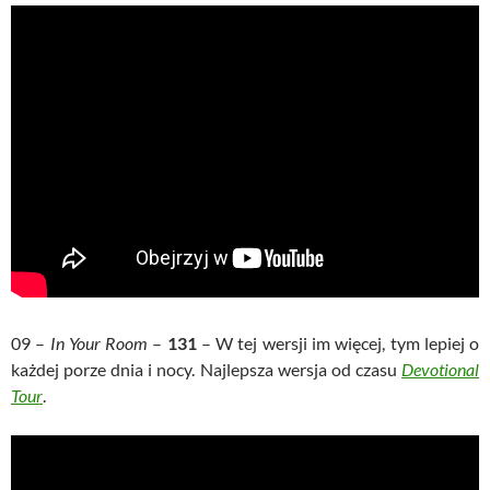
09 –
In Your Room
–
131
– W tej wersji im więcej, tym lepiej o
każdej porze dnia i nocy. Najlepsza wersja od czasu
Devotional
Tour
.