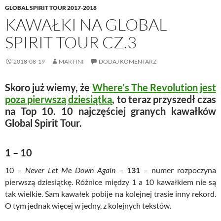
GLOBAL SPIRIT TOUR 2017-2018
KAWAŁKI NA GLOBAL
SPIRIT TOUR CZ.3
2018-08-19
MARTINI
DODAJ KOMENTARZ
Skoro już wiemy, że
Where’s The Revolution jest
poza pierwszą dziesiątką
, to teraz przyszedł czas
na Top 10. 10 najczęściej granych kawałków
Global Spirit Tour.
1 – 10
10 –
Never Let Me Down Again
–
131
– numer rozpoczyna
pierwszą dziesiątkę. Różnice między 1 a 10 kawałkiem nie są
tak wielkie. Sam kawałek pobije na kolejnej trasie inny rekord.
O tym jednak więcej w jedny, z kolejnych tekstów.