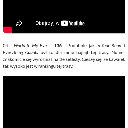
04 –
World In My Eyes
–
136
– Podobnie, jak
In Your Room
i
Everything Counts
był to dla mnie hajlajt tej trasy. Numer
znakomicie się wyróżniał na tle setlisty. Cieszę się, że kawałek
tak wysoko jest w rankingu tej trasy.