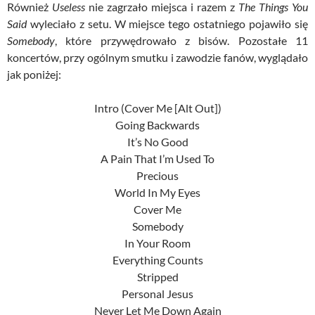
Również
Useless
nie zagrzało miejsca i razem z
The Things You
Said
wyleciało z setu. W miejsce tego ostatniego pojawiło się
Somebody
, które przywędrowało z bisów. Pozostałe 11
koncertów, przy ogólnym smutku i zawodzie fanów, wyglądało
jak poniżej:
Intro (Cover Me [Alt Out])
Going Backwards
It’s No Good
A Pain That I’m Used To
Precious
World In My Eyes
Cover Me
Somebody
In Your Room
Everything Counts
Stripped
Personal Jesus
Never Let Me Down Again