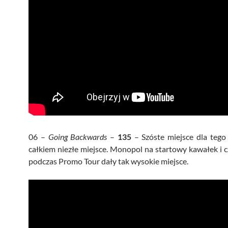
06 –
Going Backwards
–
135
– Szóste miejsce dla tego
całkiem niezłe miejsce. Monopol na startowy kawałek i c
podczas Promo Tour dały tak wysokie miejsce.