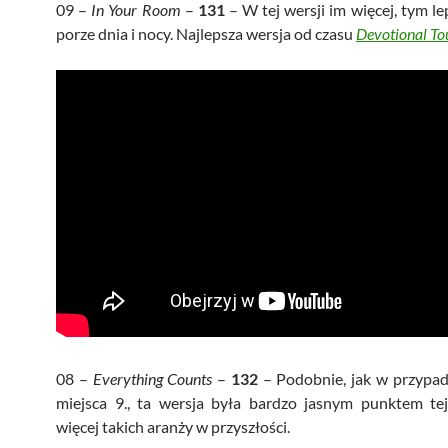
09 –
In Your Room
–
131
– W tej wersji im więcej, tym le
porze dnia i nocy. Najlepsza wersja od czasu
Devotional To
08 –
Everything Counts
–
132
– Podobnie, jak w przypad
miejsca 9., ta wersja była bardzo jasnym punktem tej
więcej takich aranży w przyszłości.