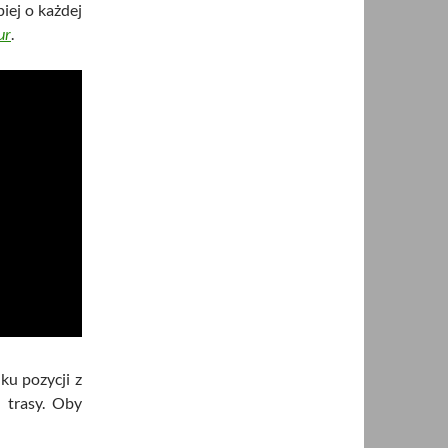
piej o każdej
ur
.
ku pozycji z
 trasy. Oby