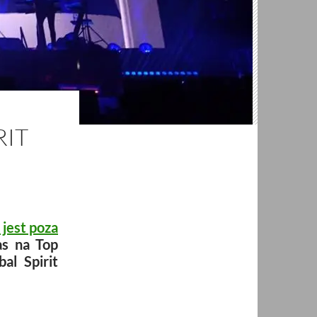
RIT
jest poza
as na Top
al Spirit