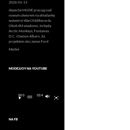
2026-01-13
depeche MODE pracują nad
nowym utworem na składankę
wytwórni WarChildRecords.
Obok dM wiadomo, że będą
Arctic Monkeys, Fontaines
D.C. i Damon Albarn. Za
projektem stoi James Ford
Martini
MODE2JOY NA YOUTUBE
Odtwarzacz
video
00:00
03:45
NA FB