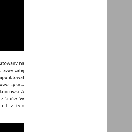
atowany na
prawie całej
zapunktował
lowo spier…
 końcówki. A
ez fanów. W
em i z tym