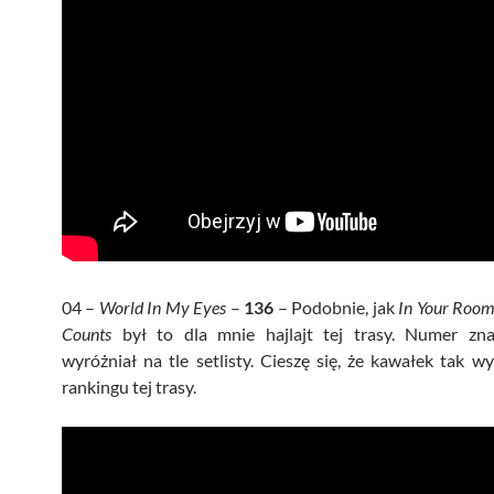
04 –
World In My Eyes
–
136
– Podobnie, jak
In Your Roo
Counts
był to dla mnie hajlajt tej trasy. Numer zna
wyróżniał na tle setlisty. Cieszę się, że kawałek tak w
rankingu tej trasy.