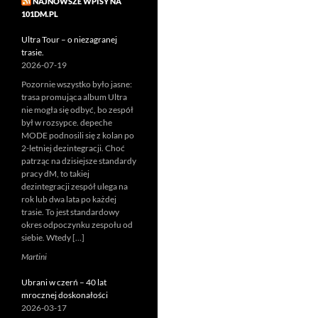
NAJNOWSZE WPISY NA
101DM.PL
Ultra Tour – o niezagranej
trasie.
2026-07-19
Pozornie wszystko było jasne:
trasa promująca album Ultra
nie mogła się odbyć, bo zespół
był w rozsypce. depeche
MODE podnosili się z kolan po
2-letniej dezintegracji. Choć
patrząc na dzisiejsze standardy
pracy dM, to takiej
dezintegracji zespół ulega na
rok lub dwa lata po każdej
trasie. To jest standardowy
okres odpoczynku zespołu od
siebie. Wtedy […]
Martini
Ubrani w czerń – 40 lat
mrocznej doskonałości
2026-03-17