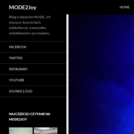
Szukaj
MODE2Joy
HOME
Przejdź
Blog o depeche MODE, ich
muzyce, koncertach,
do
subkulturze, a wszystko
treści
subiektywnie i po mojemu.
FACEBOOK
TWITTER
INSTAGRAM
YOUTUBE
SOUNDCLOUD
NAJCZĘŚCIEJ CZYTANE NA
MODE2JOY