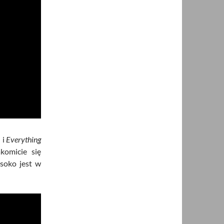
m
i
Everything
komicie się
ysoko jest w