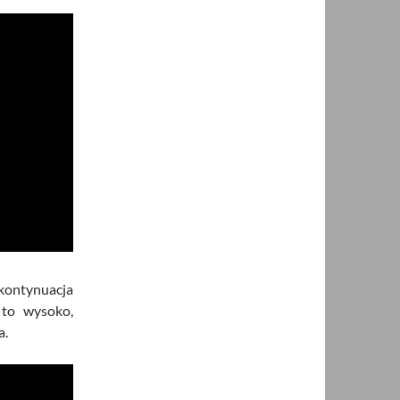
kontynuacja
 to wysoko,
a.