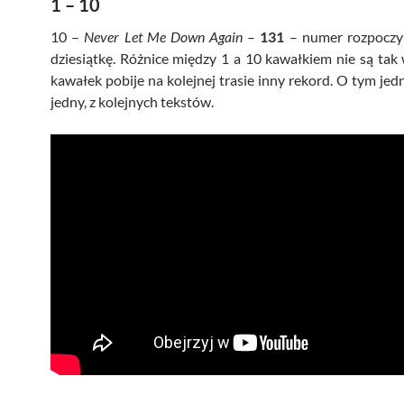
1 – 10
10 –
Never Let Me Down Again
–
131
– numer rozpoczy
dziesiątkę. Różnice między 1 a 10 kawałkiem nie są tak 
kawałek pobije na kolejnej trasie inny rekord. O tym jed
jedny, z kolejnych tekstów.