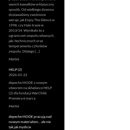
swoich kawałków w klasyczny
sposób. Od wielkiego dzwona
dostawaliśmy zwolnione
wersje, jak Enjoy The Silence w
1998, czy Halo trasie w
2013/14. Wynikało to z
ograniczeń zespołu własnych,
jak i technicznych oraz
temperamentu członków
zespołu. Dlatego […]
Martini
HELP (2)
2026-01-22
depeche MODE z nowym
utworem na składance HELP
(2) dla fundacji WarChild.
Premiera 6 marca
Martini
depeche MODE pracują nad
nowym materiałem… ale nie
tak jak myślicie