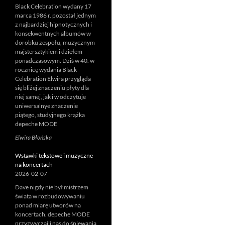
Black Celebration wydany 17
marca 1986 r. pozostał jednym
z najbardziej hipnotycznych i
konsekwentnych albumów w
dorobku zespołu, muzycznym
majstersztykiem i dziełem
ponadczasowym. Dziś w 40. w
rocznicę wydania Black
Celebration Elwira przygląda
się bliżej znaczeniu płyty dla
niej samej, jak i w odczytuje
uniwersalnye znaczenie
piątego, studyjnego krążka
depeche MODE
Elwira Błońska
Wstawki tekstowe i muzyczne
na koncertach
2026-02-07
Dave nigdy nie był mistrzem
świata w rozbudowywaniu
ponad miarę utworów na
koncertach. depeche MODE
przyzwyczaili nas do śpiewania