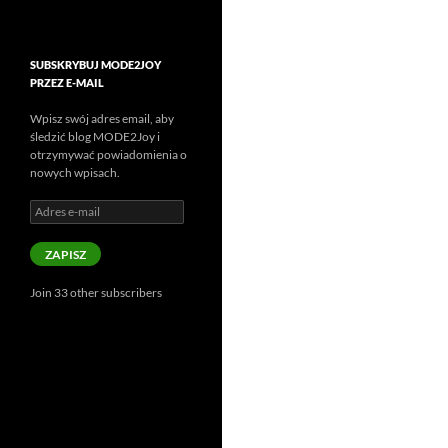
SUBSKRYBUJ MODE2JOY
PRZEZ E-MAIL
Wpisz swój adres email, aby
śledzić blog MODE2Joy i
otrzymywać powiadomienia o
nowych wpisach.
Adres
e-
mail
ZAPISZ
Join 33 other subscribers