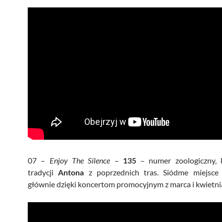
07 –
Enjoy The Silence
–
135
– numer zoologiczny, 
tradycji
Antona
z poprzednich tras. Siódme miejsce
głównie dzięki koncertom promocyjnym z marca i kwietni