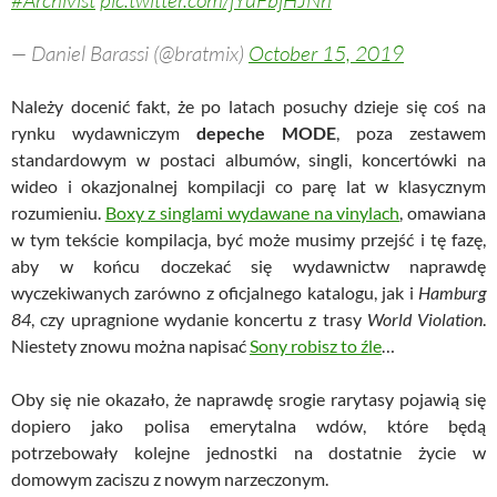
#Archivist
pic.twitter.com/jYuFbjHJNn
— Daniel Barassi (@bratmix)
October 15, 2019
Należy docenić fakt, że po latach posuchy dzieje się coś na
rynku wydawniczym
depeche MODE
, poza zestawem
standardowym w postaci albumów, singli, koncertówki na
wideo i okazjonalnej kompilacji co parę lat w klasycznym
rozumieniu.
Boxy z singlami wydawane na vinylach
, omawiana
w tym tekście kompilacja, być może musimy przejść i tę fazę,
aby w końcu doczekać się wydawnictw naprawdę
wyczekiwanych zarówno z oficjalnego katalogu, jak i
Hamburg
84
, czy upragnione wydanie koncertu z trasy
World Violation
.
Niestety znowu można napisać
Sony robisz to źle
…
Oby się nie okazało, że naprawdę srogie rarytasy pojawią się
dopiero jako polisa emerytalna wdów, które będą
potrzebowały kolejne jednostki na dostatnie życie w
domowym zaciszu z nowym narzeczonym.