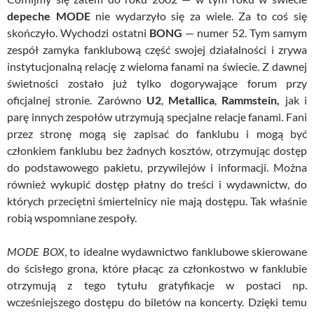
depeche MODE
nie wydarzyło się za wiele. Za to coś się
skończyło. Wychodzi ostatni
BONG
— numer 52. Tym samym
zespół zamyka fanklubową część swojej działalności i zrywa
instytucjonalną relację z wieloma fanami na świecie. Z dawnej
świetności zostało już tylko dogorywające forum przy
oficjalnej stronie. Zarówno
U2
,
Metallica
,
Rammstein,
jak i
parę innych zespołów utrzymują specjalne relacje fanami. Fani
przez stronę mogą się zapisać do fanklubu i mogą być
członkiem fanklubu bez żadnych kosztów, otrzymując dostęp
do podstawowego pakietu, przywilejów i informacji. Można
również wykupić dostęp płatny do treści i wydawnictw, do
których przeciętni śmiertelnicy nie mają dostępu. Tak właśnie
robią wspomniane zespoły.
MODE BOX
, to idealne wydawnictwo
fanklubowe
skierowane
do ścisłego grona, które
płacąc za członkostwo w fanklubie
otrzymują z tego tytułu gratyfikacje w postaci np.
wcześniejszego dostępu do biletów na koncerty.
Dzięki temu