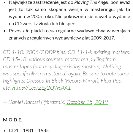
Największe zastrzeżenie jest do
Playing The Angel
, ponieważ
jest to tak samo skopana wersja w masteringu, jak ta
wydana w 2005 roku. Nie pokuszono się nawet o wydanie
na CD wersji z vinyla lub bluspec.
Pozostałe placki to są regularne wydawnictwa w wersjach
znanych z regularnych wydawnictw z lat 2009-2017.
CD 1-10: 2006/7 DDP files. CD 11-14: existing masters.
CD 15-18: various sources, mostly me pulling from
master tapes (not recycling existing masters). Nothing
was specifically „remastered” again. Be sure to note some
highlights: Dressed In Black (Record Mirror), Flexi-Pop,
etc.
https://t.co/2Eg2QWcAA1
— Daniel Barassi (@bratmix)
October 15, 2019
M.O.D.E.
CD1 – 1981 – 1985