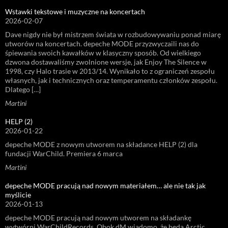
Wstawki tekstowe i muzyczne na koncertach
2026-02-07
Dave nigdy nie był mistrzem świata w rozbudowywaniu ponad miarę
utworów na koncertach. depeche MODE przyzwyczaili nas do
śpiewania swoich kawałków w klasyczny sposób. Od wielkiego
dzwona dostawaliśmy zwolnione wersje, jak Enjoy The Silence w
1998, czy Halo trasie w 2013/14. Wynikało to z ograniczeń zespołu
własnych, jak i technicznych oraz temperamentu członków zespołu.
Dlatego […]
Martini
HELP (2)
2026-01-22
depeche MODE z nowym utworem na składance HELP (2) dla
fundacji WarChild. Premiera 6 marca
Martini
depeche MODE pracują nad nowym materiałem… ale nie tak jak
myślicie
2026-01-13
depeche MODE pracują nad nowym utworem na składankę
wytwórni WarChildRecords. Obok dM wiadomo, że będą Arctic