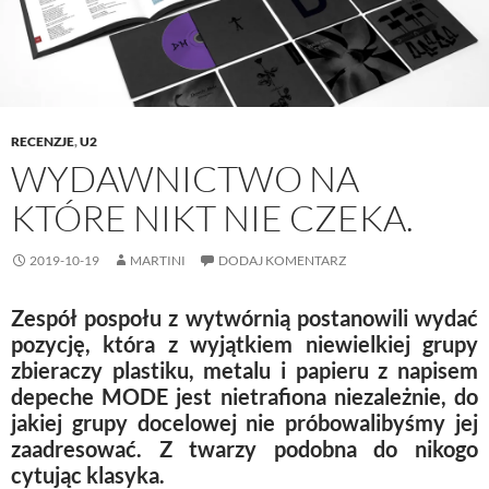
d
o
n
w
o
w
d
)
w
)
o
)
w
)
RECENZJE
,
U2
WYDAWNICTWO NA
KTÓRE NIKT NIE CZEKA.
2019-10-19
MARTINI
DODAJ KOMENTARZ
Zespół pospołu z wytwórnią postanowili wydać
pozycję, która z wyjątkiem niewielkiej grupy
zbieraczy plastiku, metalu i papieru z napisem
depeche MODE jest nietrafiona niezależnie, do
jakiej grupy docelowej nie próbowalibyśmy jej
zaadresować. Z twarzy podobna do nikogo
cytując klasyka.