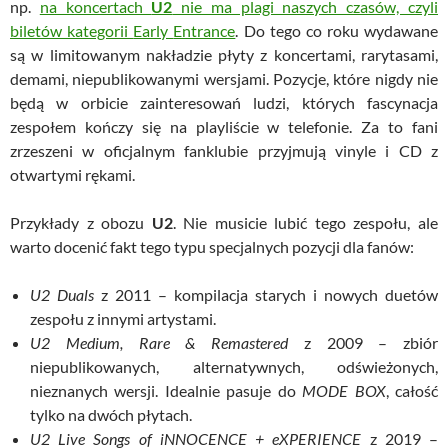
np.
na koncertach
U2
nie ma plagi naszych czasów, czyli
biletów kategorii
Early
Entrance
. Do tego co roku wydawane
są w limitowanym nakładzie płyty z koncertami, rarytasami,
demami, niepublikowanymi wersjami. Pozycje, które nigdy nie
będą w orbicie zainteresowań ludzi, których fascynacja
zespołem kończy się na playliście w telefonie. Za to fani
zrzeszeni w oficjalnym fanklubie przyjmują vinyle i CD z
otwartymi rękami.
Przykłady z obozu
U2
. Nie musicie lubić tego zespołu, ale
warto docenić fakt tego typu specjalnych pozycji dla fanów:
U2 Duals
z 2011 – kompilacja starych i nowych duetów
zespołu z innymi artystami.
U2 Medium, Rare & Remastered
z 2009 – zbiór
niepublikowanych, alternatywnych, odświeżonych,
nieznanych wersji. Idealnie pasuje do
MODE BOX
, całość
tylko na dwóch płytach.
U2 Live Songs of iNNOCENCE + eXPERIENCE
z 2019 –