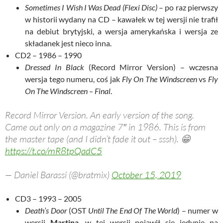
Sometimes I Wish I Was Dead (Flexi Disc)
– po raz pierwszy
w historii wydany na CD – kawałek w tej wersji nie trafił
na debiut brytyjski, a wersja amerykańska i wersja ze
składanek jest nieco inna.
CD2 – 1986 – 1990
Dressed In Black
(Record Mirror Version) – wczesna
wersja tego numeru, coś jak
Fly On The Windscreen
vs
Fly
On The Windscreen – Final
.
Record Mirror Version. An early version of the song.
Came out only on a magazine 7″ in 1986. This is from
the master tape (and I didn’t fade it out – sssh). 😁
https://t.co/mR8tpQadC5
— Daniel Barassi (@bratmix)
October 15, 2019
CD3 – 1993 – 2005
Death’s Door
(OST
Until The End Of The World
) – numer w
wersji
Martina
, w tej wersji pojawił się jedynie na