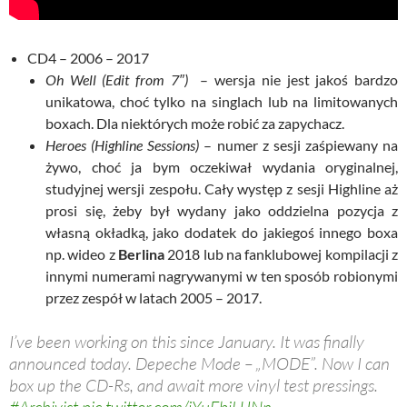
CD4 – 2006 – 2017
Oh Well (Edit from 7″)
– wersja nie jest jakoś bardzo
unikatowa, choć tylko na singlach lub na limitowanych
boxach. Dla niektórych może robić za zapychacz.
Heroes (Highline Sessions)
– numer z sesji zaśpiewany na
żywo, choć ja bym oczekiwał wydania oryginalnej,
studyjnej wersji zespołu. Cały występ z sesji Highline aż
prosi się, żeby był wydany jako oddzielna pozycja z
własną okładką, jako dodatek do jakiegoś innego boxa
np. wideo z
Berlina
2018 lub na fanklubowej kompilacji z
innymi numerami nagrywanymi w ten sposób robionymi
przez zespół w latach 2005 – 2017.
I’ve been working on this since January. It was finally
announced today. Depeche Mode – „MODE”. Now I can
box up the CD-Rs, and await more vinyl test pressings.