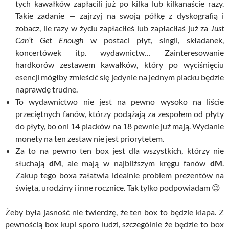
tych kawałków zapłacili już po kilka lub kilkanaście razy.
Takie zadanie — zajrzyj na swoją półkę z dyskografią i
zobacz, ile razy w życiu zapłaciłeś lub zapłaciłaś już za
Just
Can’t Get Enough
w postaci płyt, singli, składanek,
koncertówek itp. wydawnictw… Zainteresowanie
hardkorów zestawem kawałków, który po wyciśnięciu
esencji mógłby zmieścić się jedynie na jednym placku będzie
naprawdę trudne.
To wydawnictwo nie jest na pewno wysoko na liście
przeciętnych fanów, którzy podążają za zespołem od płyty
do płyty, bo oni 14 placków na 18 pewnie już mają. Wydanie
monety na ten zestaw nie jest priorytetem.
Za to na pewno ten box jest dla wszystkich, którzy nie
słuchają
dM
, ale mają w najbliższym kręgu fanów
dM
.
Zakup tego boxa załatwia idealnie problem prezentów na
święta, urodziny i inne rocznice. Tak tylko podpowiadam 😉
Żeby była jasność nie twierdzę, że ten box to będzie klapa. Z
pewnością box kupi sporo ludzi, szczególnie że będzie to box