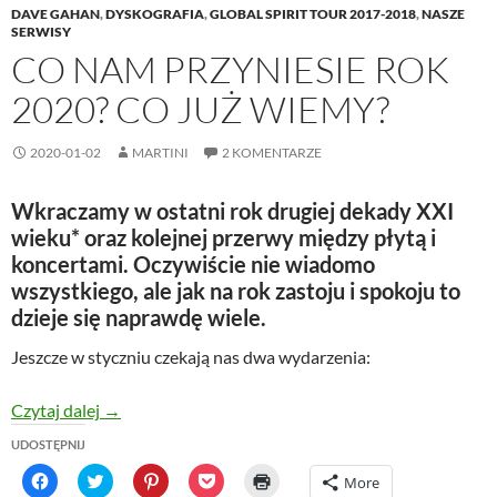
DAVE GAHAN
,
DYSKOGRAFIA
,
GLOBAL SPIRIT TOUR 2017-2018
,
NASZE
SERWISY
CO NAM PRZYNIESIE ROK
2020? CO JUŻ WIEMY?
2020-01-02
MARTINI
2 KOMENTARZE
Wkraczamy w ostatni rok drugiej dekady XXI
wieku* oraz kolejnej przerwy między płytą i
koncertami. Oczywiście nie wiadomo
wszystkiego, ale jak na rok zastoju i spokoju to
dzieje się naprawdę wiele.
Jeszcze w styczniu czekają nas dwa wydarzenia:
Co nam przyniesie rok 2020? Co już wiemy?
Czytaj dalej
→
UDOSTĘPNIJ
C
C
C
C
C
More
l
l
l
l
l