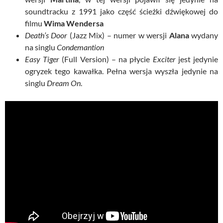
soundtracku z 1991 jako część ścieżki dźwiękowej do
filmu
Wima Wendersa
Death’s Door
(Jazz Mix) – numer w wersji
Alana
wydany
na singlu
Condemantion
Easy Tiger
(Full Version) – na płycie
Exciter
jest jedynie
ogryzek tego kawałka. Pełna wersja wyszła jedynie na
singlu
Dream On
.