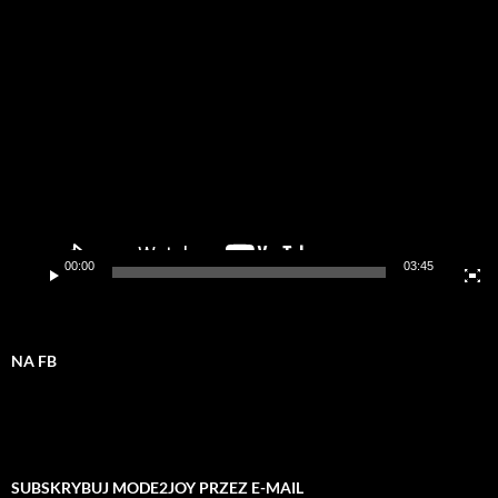
Odtwarzacz
video
00:00
03:45
NA FB
SUBSKRYBUJ MODE2JOY PRZEZ E-MAIL