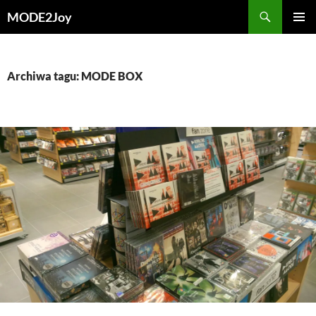
Przejdź
Szukaj
MODE2Joy
do
MENU
treści
GŁÓWN
Archiwa tagu: MODE BOX