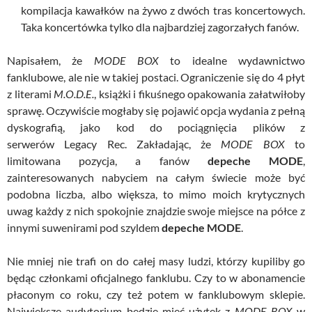
kompilacja kawałków na żywo z dwóch tras koncertowych.
Taka koncertówka tylko dla najbardziej zagorzałych fanów.
Napisałem, że
MODE BOX
to idealne wydawnictwo
fanklubowe, ale nie w takiej postaci. Ograniczenie się do 4 płyt
z literami
M.O.D.E.
, książki i fikuśnego opakowania załatwiłoby
sprawę. Oczywiście mogłaby się pojawić opcja wydania z pełną
dyskografią, jako kod do pociągnięcia plików z
serwerów
Legacy
Rec
. Zakładając, że
MODE BOX
to
limitowana pozycja, a fanów
depeche MODE
,
zainteresowanych nabyciem na całym świecie może być
podobna liczba, albo większa, to mimo moich krytycznych
uwag każdy z nich spokojnie znajdzie swoje miejsce na półce z
innymi suwenirami pod szyldem
depeche MODE
.
Nie mniej nie trafi on do całej masy ludzi, którzy kupiliby go
będąc członkami oficjalnego fanklubu. Czy to w abonamencie
płaconym co roku, czy też potem w fanklubowym sklepie.
Największe audytorium będzie mieć użytek z
MODE BOX
w