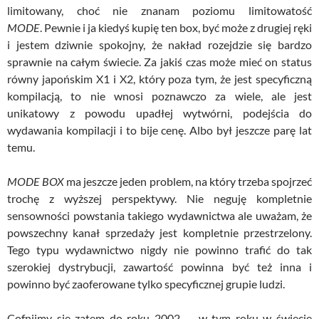
limitowany, choć nie znanam poziomu
limitowatość
MODE
.
Pewnie i ja kiedyś kupię ten box, być może z drugiej ręki
i jestem dziwnie spokojny, że nakład rozejdzie się bardzo
sprawnie na całym świecie. Za jakiś czas może mieć on status
równy japońskim
X1
i
X2
, który poza tym, że jest specyficzną
kompilacją, to nie wnosi poznawczo za wiele, ale jest
unikatowy z powodu upadłej wytwórni, podejścia do
wydawania kompilacji i to bije cenę. Albo był jeszcze parę lat
temu.
MODE BOX
ma jeszcze jeden problem, na który trzeba spojrzeć
trochę z wyższej perspektywy. Nie neguję kompletnie
sensowności powstania takiego wydawnictwa ale uważam, że
powszechny kanał sprzedaży jest kompletnie przestrzelony.
Tego typu wydawnictwo nigdy nie powinno trafić do tak
szerokiej dystrybucji, zawartość powinna być też inna i
powinno być zaoferowane tylko specyficznej grupie ludzi.
Cofnijmy się zatem do roku 2002 — w tym roku w świecie