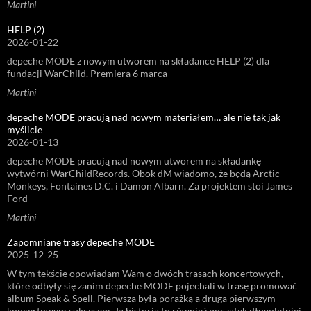
Martini
HELP (2)
2026-01-22
depeche MODE z nowym utworem na składance HELP (2) dla
fundacji WarChild. Premiera 6 marca
Martini
depeche MODE pracują nad nowym materiałem… ale nie tak jak
myślicie
2026-01-13
depeche MODE pracują nad nowym utworem na składankę
wytwórni WarChildRecords. Obok dM wiadomo, że będą Arctic
Monkeys, Fontaines D.C. i Damon Albarn. Za projektem stoi James
Ford
Martini
Zapomniane trasy depeche MODE
2025-12-25
W tym tekście opowiadam Wam o dwóch trasach koncertowych,
które odbyły się zanim depeche MODE pojechali w trasę promować
album Speak & Spell. Pierwsza była porażką a druga pierwszym
koncertowym sukcesem. Ta historia to również początek długoletniej