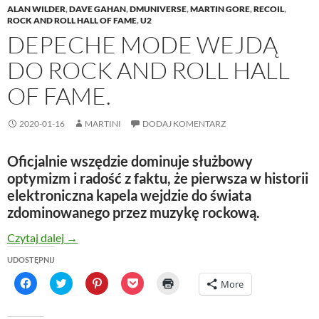
ALAN WILDER
,
DAVE GAHAN
,
DMUNIVERSE
,
MARTIN GORE
,
RECOIL
,
ROCK AND ROLL HALL OF FAME
,
U2
DEPECHE MODE WEJDĄ
DO ROCK AND ROLL HALL
OF FAME.
2020-01-16
MARTINI
DODAJ KOMENTARZ
Oficjalnie wszędzie dominuje służbowy
optymizm i radość z faktu, że pierwsza w historii
elektroniczna kapela wejdzie do świata
zdominowanego przez muzykę rockową.
depeche MODE wejdą do Rock And Roll Hall Of Fam
Czytaj dalej
→
UDOSTĘPNIJ
C
C
C
C
C
More
l
l
l
l
l
i
i
i
i
i
c
c
c
c
c
k
k
k
k
k