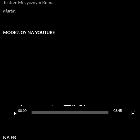
Teatrze Muzycznym Roma.
Martini
MODE2JOY NA YOUTUBE
Odtwarzacz
video
00:00
03:45
NA FB