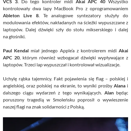
VCS 3
. Do tego kontroler midi
Akai APC 40
Wszystko
kontrolowały dwa lapy MacBook Pro z oprogramowaniem
Ableton Live 8
. Te analogowe syntezatory służyły do
modulowania efektów, nakładanych na ścieżki wypuszczane z
laptopów. Dalej dźwięki szły do stołu mikserskiego i dalej
na głośniki.
Paul Kendal
miał jednego Apple’a z kontrolerem midi
Akai
APC 20
, którym również wzbogacał dźwięki wypływające z
laptopów. Trzeci lap wypuszczał i kontrolował wizualizacje.
Uchylę rąbka tajemnicy. Fakt pojawienia się flag – polskiej i
angielskiej, oraz polskiej na ekranie, to wyniki prośby
Alana
i
dalszego ciągu wydarzeń z tego wynikających.
Alan
będąc
poruszony tragedią w Smoleńsku poprosił o wywieszenie
naszej flagi na znak solidarności z Polską.