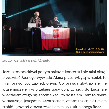
2010.04 Alan Wilder w Łodzi (C) Martini
Jeżeli ktoś oczekiwał po tym pokazie, koncertu i nie miał okazji
przeczytać żadnego wywiadu
Alana
przed wizytą w
Łodzi
, to
miał prawo być zawiedzionym. Co prawda zbytnio się nie
wtajemniczałem w przebieg trasy do przyjazdu do
Łodzi
ale
wiedziałem czego się spodziewać i to dostałem. Bardzo dobre
wizualizacje, (miejscami zazdrościłem, że sam takich nie umiem
zrobić… jeszcze) z towarzyszeniem muzyki ulubionego
Recoil
.