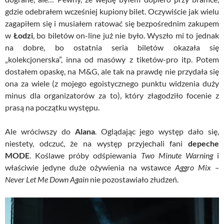
gdzie odebrałem wcześniej kupiony bilet. Oczywiście jak wielu
zagapiłem się i musiałem ratować się bezpośrednim zakupem
w
Łodzi
, bo biletów on-line już nie było. Wyszło mi to jednak
na dobre, bo ostatnia seria biletów okazała się
„kolekcjonerska”, inna od masówy z tiketów-pro itp. Potem
dostałem opaskę, na M&G, ale tak na prawdę nie przydała się
ona za wiele (z mojego egoistycznego punktu widzenia duży
minus dla organizatorów za to), który złagodziło focenie z
prasą na początku występu.
Ale wróciwszy do
Alana
. Oglądając jego występ dało się,
niestety, odczuć, że na występ przyjechali fani
depeche
MODE
. Koślawe próby odśpiewania
Two Minute Warning
i
właściwie jedyne duże ożywienia na wstawce
Aggro Mix –
Never Let Me Down Again
nie pozostawiało złudzeń.