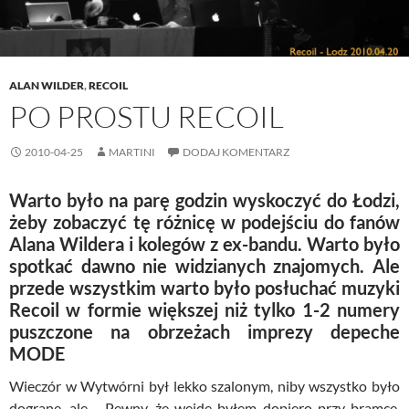
)
w
)
ALAN WILDER
,
RECOIL
PO PROSTU RECOIL
2010-04-25
MARTINI
DODAJ KOMENTARZ
Warto było na parę godzin wyskoczyć do Łodzi,
żeby zobaczyć tę różnicę w podejściu do fanów
Alana Wildera i kolegów z ex-bandu. Warto było
spotkać dawno nie widzianych znajomych. Ale
przede wszystkim warto było posłuchać muzyki
Recoil w formie większej niż tylko 1-2 numery
puszczone na obrzeżach imprezy depeche
MODE
Wieczór w Wytwórni był lekko szalonym, niby wszystko było
dograne, ale… Pewny, że wejdę byłem dopiero przy bramce,