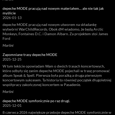
depeche MODE pracują nad nowym materiałem… ale nie tak jak
myślicie
2026-01-13
depeche MODE pracują nad nowym utworem na składankę
wytwórni WarChildRecords. Obok dM wiadomo, że będą Arctic
Monkeys, Fontaines D.C. i Damon Albarn. Za projektem stoi James
Ford
Martini
Zapomniane trasy depeche MODE
2025-12-25
W tym tekście opowiadam Wam o dwóch trasach koncertowych,
które odbyły się zanim depeche MODE pojechali w trasę promować
album Speak & Spell. Pierwsza była porażką a druga pierwszym
koncertowym sukcesem. Ta historia to również początek długoletniej
współpracy zakończonej koncertem w Pasadenie.
Martini
depeche MODE symfonicznie po raz drugi.
2025-12-01
8 czerwca 2026 największe przeboje depeche MODE symfonicznie w