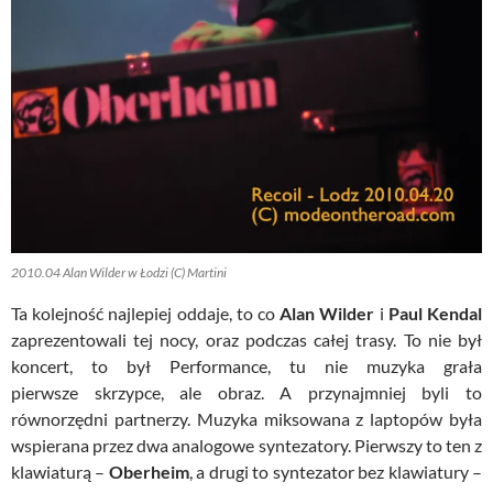
2010.04 Alan Wilder w Łodzi (C) Martini
Ta kolejność najlepiej oddaje, to co
Alan Wilder
i
Paul Kendal
zaprezentowali tej nocy, oraz podczas całej trasy. To nie był
koncert, to był Performance, tu nie muzyka grała
pierwsze skrzypce, ale obraz. A przynajmniej byli to
równorzędni partnerzy. Muzyka miksowana z laptopów była
wspierana przez dwa analogowe syntezatory. Pierwszy to ten z
klawiaturą –
Oberheim
, a drugi to syntezator bez klawiatury –