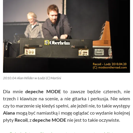
2010.04 Alan Wilder w Łodzi (C) Martini
Dla mnie
depeche MODE
to zawsze będzie czterech, nie
trzech i klawisze na scenie, a nie gitarka i perkusja. Nie wiem
czy to marzenie się kiedyś spełni, ale jeżeli nie, to takie występy
Alana
mogą być namiastką i mogę oglądać co wydanie kolejnej
płyty
Recoil
, z
depeche MODE
nie jest to takie oczywiste.