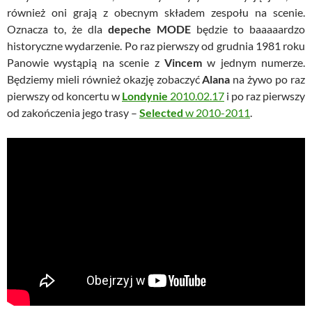
również oni grają z obecnym składem zespołu na scenie.
Oznacza to, że dla
depeche MODE
będzie to baaaaardzo
historyczne wydarzenie. Po raz pierwszy od grudnia 1981 roku
Panowie wystąpią na scenie z
Vincem
w jednym numerze.
Będziemy mieli również okazję zobaczyć
Alana
na żywo po raz
pierwszy od koncertu w
Londynie
2010.02.17
i po raz pierwszy
od zakończenia jego trasy –
Selected
w 2010-2011
.