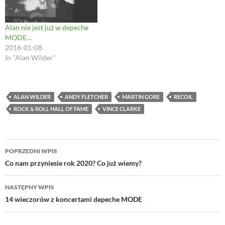
n
d
i
o
d
o
n
w
o
w
d
)
w
)
o
Alan nie jest już w depeche
)
w
)
MODE…
2016-01-08
In "Alan Wilder"
ALAN WILDER
ANDY FLETCHER
MARTIN GORE
RECOIL
ROCK & ROLL HALL OF FAME
VINCE CLARKE
Nawigacja
POPRZEDNI WPIS
wpisu
Co nam przyniesie rok 2020? Co już wiemy?
NASTĘPNY WPIS
14 wieczorów z koncertami depeche MODE