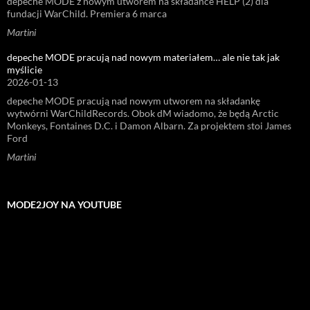
depeche MODE z nowym utworem na składance HELP (2) dla
fundacji WarChild. Premiera 6 marca
Martini
depeche MODE pracują nad nowym materiałem… ale nie tak jak
myślicie
2026-01-13
depeche MODE pracują nad nowym utworem na składankę
wytwórni WarChildRecords. Obok dM wiadomo, że będą Arctic
Monkeys, Fontaines D.C. i Damon Albarn. Za projektem stoi James
Ford
Martini
MODE2JOY NA YOUTUBE
Odtwarzacz
video