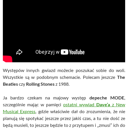
Występów innych gwiazd możecie poszukać sobie do woli.
Wszystkie są w podobnym schemacie. Polecam jeszcze
The
Beatles
czy
Rolling Stones
z 1988.
Ja bardzo czekam na majowy występ
depeche MODE
,
szczególnie mając w pamięci
ostatni wywiad
Dave’a
z New
Musical Express
, gdzie właściwie dał do zrozumienia, że nie
planują się spotykać jeszcze przez jakiś czas, a tu nie dość ze
będą musieli, to jeszcze będzie to z przytupem i „zmusi” ich do