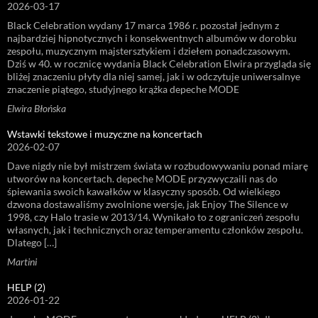
2026-03-17
Black Celebration wydany 17 marca 1986 r. pozostał jednym z
najbardziej hipnotycznych i konsekwentnych albumów w dorobku
zespołu, muzycznym majstersztykiem i dziełem ponadczasowym.
Dziś w 40. w rocznicę wydania Black Celebration Elwira przygląda się
bliżej znaczeniu płyty dla niej samej, jak i w odczytuje uniwersalnye
znaczenie piątego, studyjnego krążka depeche MODE
Elwira Błońska
Wstawki tekstowe i muzyczne na koncertach
2026-02-07
Dave nigdy nie był mistrzem świata w rozbudowywaniu ponad miarę
utworów na koncertach. depeche MODE przyzwyczaili nas do
śpiewania swoich kawałków w klasyczny sposób. Od wielkiego
dzwona dostawaliśmy zwolnione wersje, jak Enjoy The Silence w
1998, czy Halo trasie w 2013/14. Wynikało to z ograniczeń zespołu
własnych, jak i technicznych oraz temperamentu członków zespołu.
Dlatego […]
Martini
HELP (2)
2026-01-22