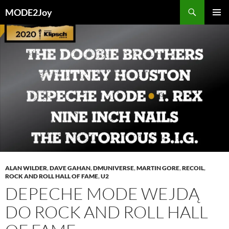
Przejdź
Szukaj
MODE2Joy
do
MENU
treści
GŁÓWN
ALAN WILDER
,
DAVE GAHAN
,
DMUNIVERSE
,
MARTIN GORE
,
RECOIL
,
ROCK AND ROLL HALL OF FAME
,
U2
DEPECHE MODE WEJDĄ
DO ROCK AND ROLL HALL