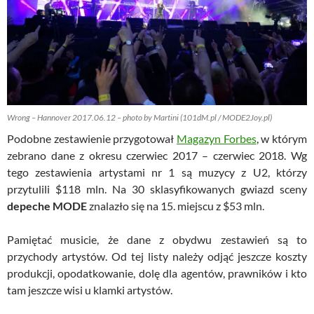
Wrong – Hannover 2017.06.12 – photo by Martini (101dM.pl / MODE2Joy.pl)
Podobne zestawienie przygotował
Magazyn Forbes
, w którym
zebrano dane z okresu czerwiec 2017 – czerwiec 2018. Wg
tego zestawienia artystami nr 1 są muzycy z U2, którzy
przytulili $118 mln. Na 30 sklasyfikowanych gwiazd sceny
depeche MODE
znalazło się na 15. miejscu z $53 mln.
Pamiętać musicie, że dane z obydwu zestawień są to
przychody artystów. Od tej listy należy odjąć jeszcze koszty
produkcji, opodatkowanie, dolę dla agentów, prawników i kto
tam jeszcze wisi u klamki artystów.