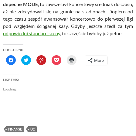
depeche MODE
, to zawsze był koncertowy średniak do czasu,
aż nie zdecydowali się na granie na stadionach. Dopiero od
tego czasu zespół awansował koncertowo do pierwszej ligi
pod względem ściąganej kasy. Gdyby jeszcze szedł za tym
odpowiedni standard sceny
, to szczęście byłoby już pełne.
UDOSTĘPNIJ
C
C
C
C
C
More
l
l
l
l
l
i
i
i
i
i
c
c
c
c
c
k
k
k
k
k
t
t
t
t
t
LIKE THIS:
o
o
o
o
o
s
s
s
s
p
Loading...
h
h
h
h
r
a
a
a
a
i
r
r
r
r
n
e
e
e
e
t
o
o
o
o
(
n
n
n
n
O
F
T
P
P
p
a
w
i
o
e
c
i
n
c
n
e
t
t
k
s
FINANSE
U2
b
t
e
e
i
o
e
r
t
n