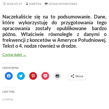
2018-05-27
MARTINI
DODAJ KOMENTARZ
Naczekaliście się na to podsumowanie. Dane,
które wykorzystuję do przygotowania tego
opracowania zostały opublikowane bardzo
późno. Właściwie równolegle z danymi o
frekwencji z koncetów w Ameryce Południowej.
Tekst o 4. nodze również w drodze.
Podsumowanie europejskiej części trasy (cz.2.)
Czytaj dalej
→
UDOSTĘPNIJ
C
C
C
C
C
More
l
l
l
l
l
i
i
i
i
i
c
c
c
c
c
k
k
k
k
k
t
t
t
t
t
LIKE THIS:
o
o
o
o
o
s
s
s
s
p
Loading...
h
h
h
h
r
a
a
a
a
i
r
r
r
r
n