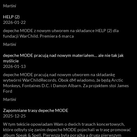
Martini
HELP (2)
2026-01-22
depeche MODE z nowym utworem na składance HELP (2) dla
fundacji WarChild. Premiera 6 marca
Martini
depeche MODE pracują nad nowym materiałem… ale nie tak jak
myślicie
2026-01-13
depeche MODE pracują nad nowym utworem na składankę
wytwórni WarChildRecords. Obok dM wiadomo, że będą Arctic
Monkeys, Fontaines D.C. i Damon Albarn. Za projektem stoi James
Ford
Martini
Zapomniane trasy depeche MODE
2025-12-25
W tym tekście opowiadam Wam o dwóch trasach koncertowych,
które odbyły się zanim depeche MODE pojechali w trasę promować
album Speak & Spell. Pierwsza była porażką a druga pierwszym