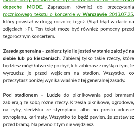
depeche MODE
. Zapraszam również do przeczytania
rocznicowego tekstu o koncercie w
Warszawie
2013.07.25
,
który powstał w drugą rocznicę tegoż. (Stąd błąd w dacie na
zdjęciach :-P). Ten tekst może być również pomocny przed
tegorocznym koncertem.
Zasada generalna – zabierz tyle ile jesteś w stanie założyć na
siebie lub po kieszeniach
. Zabieraj tylko takie rzeczy, które
będziesz mógł łatwo się pozbyć, lub zabierasz z myślą o tym, że
wyrzucisz je przed wejściem na stadion. Wszystko, co
przeczytasz poniżej wynika właśnie z tej generalnej zasady.
Pod stadionem
– Ludzie do piknikowania pod bramami
zabierają ze sobą różne rzeczy. Krzesła piknikowe, ogrodowe,
na ryby, siedziska ze styropianu, albo po prostu arkusze
styropianu, karimaty. Wszystko to bądź pewien, że zostawisz
przed bramą. Na pewno z tym nie wejdziesz.