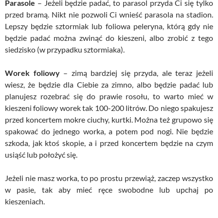
Parasole
– Jeżeli będzie padać, to parasol przyda Ci się tylko
przed bramą. Nikt nie pozwoli Ci wnieść parasola na stadion.
Lepszy będzie sztormiak lub foliowa peleryna, którą gdy nie
będzie padać można zwinąć do kieszeni, albo zrobić z tego
siedzisko (w przypadku sztormiaka).
Worek foliowy
– zimą bardziej się przyda, ale teraz jeżeli
wiesz, że będzie dla Ciebie za zimno, albo będzie padać lub
planujesz rozebrać się do prawie rosołu, to warto mieć w
kieszeni foliowy worek tak 100-200 litrów. Do niego spakujesz
przed koncertem mokre ciuchy, kurtki. Można też grupowo się
spakować do jednego worka, a potem pod nogi. Nie będzie
szkoda, jak ktoś skopie, a i przed koncertem będzie na czym
usiąść lub położyć się.
Jeżeli nie masz worka, to po prostu przewiąż, zaczep wszystko
w pasie, tak aby mieć ręce swobodne lub upchaj po
kieszeniach.