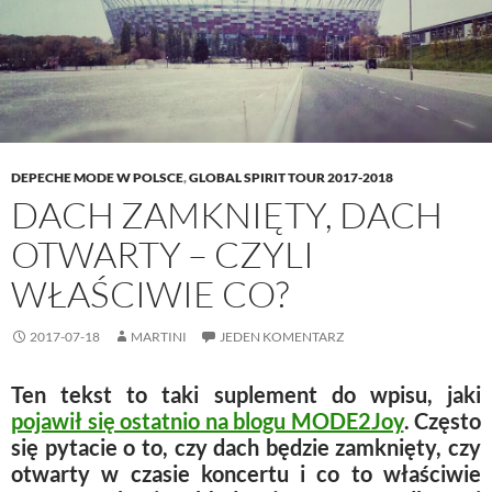
n
n
i
e
)
n
e
n
w
e
w
n
w
w
w
e
i
w
i
w
n
i
n
w
d
n
d
i
o
d
o
n
w
o
w
d
)
w
)
o
)
w
)
DEPECHE MODE W POLSCE
,
GLOBAL SPIRIT TOUR 2017-2018
DACH ZAMKNIĘTY, DACH
OTWARTY – CZYLI
WŁAŚCIWIE CO?
2017-07-18
MARTINI
JEDEN KOMENTARZ
Ten tekst to taki suplement do wpisu, jaki
pojawił się ostatnio na blogu MODE2Joy
. Często
się pytacie o to, czy dach będzie zamknięty, czy
otwarty w czasie koncertu i co to właściwie