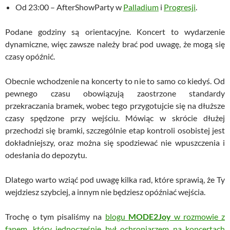
Od 23:00 – AfterShowParty w
Palladium
i
Progresji
.
Podane godziny są orientacyjne. Koncert to wydarzenie
dynamiczne, więc zawsze należy brać pod uwagę, że mogą się
czasy opóźnić.
Obecnie wchodzenie na koncerty to nie to samo co kiedyś. Od
pewnego czasu obowiązują zaostrzone standardy
przekraczania bramek, wobec tego przygotujcie się na dłuższe
czasy spędzone przy wejściu. Mówiąc w skrócie dłużej
przechodzi się bramki, szczególnie etap kontroli osobistej jest
dokładniejszy, oraz można się spodziewać nie wpuszczenia i
odesłania do depozytu.
Dlatego warto wziąć pod uwagę kilka rad, które sprawią, że Ty
wejdziesz szybciej, a innym nie będziesz opóźniać wejścia.
Trochę o tym pisaliśmy na
blogu
MODE2Joy
w rozmowie z
fanem, który jednocześnie był ochroniarzem na koncertach