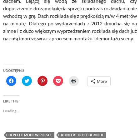
dachem. Lejącą się wodą ze składanego dachu, czy
dopuszczenie do zamoknięcia sprzętu podczas rozkładania nie
wchodzą w grę. Dach rozkłada się z prędkością m/w 4 metrów
na minutę. Dlatego po wydarzeniach z 2012 dmucha się na
zimne i z dużo większym wyprzedzeniem rozkłada się dach już
na całą imprezę wraz z procesem montażu i demontażu sceny.
UDOSTĘPNIJ
C
C
C
C
C
More
l
l
l
l
l
i
i
i
i
i
c
c
c
c
c
k
k
k
k
k
t
t
t
t
t
LIKE THIS:
o
o
o
o
o
s
s
s
s
p
Loading...
h
h
h
h
r
a
a
a
a
i
r
r
r
r
n
e
e
e
e
t
o
o
o
o
(
n
n
n
n
O
DEPECHE MODE W POLSCE
KONCERT DEPECHE MODE
F
T
P
P
p