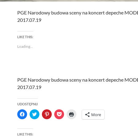
PGE Narodowy budowa sceny na koncert depeche MOD
2017.07.19
LIKE THIS:
Loading...
PGE Narodowy budowa sceny na koncert depeche MOD
2017.07.19
UDOSTĘPNIJ
C
C
C
C
C
More
l
l
l
l
l
i
i
i
i
i
c
c
c
c
c
k
k
k
k
k
t
t
t
t
t
LIKE THIS:
o
o
o
o
o