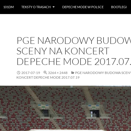
101DM
TEKSTY O TRASACH
DEPECHE MODE W POLSCE
BOOTLEGI
PGE NARODOWY BUDO
SCENY NA KONCERT
DEPECHE MODE 2017.07
2017-07-19
3264 × 2448
PGE NARODOWY BUDOWA SCEN
KONCERT DEPECHE MODE 2017.07.19