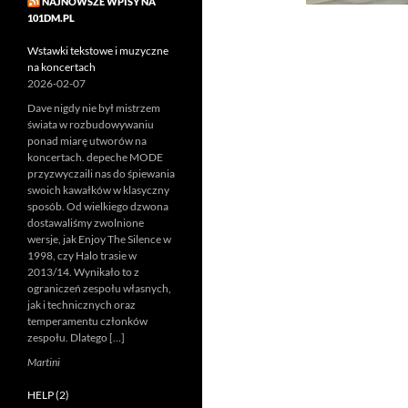
NAJNOWSZE WPISY NA
101DM.PL
Wstawki tekstowe i muzyczne
na koncertach
2026-02-07
Dave nigdy nie był mistrzem
świata w rozbudowywaniu
ponad miarę utworów na
koncertach. depeche MODE
przyzwyczaili nas do śpiewania
swoich kawałków w klasyczny
sposób. Od wielkiego dzwona
dostawaliśmy zwolnione
wersje, jak Enjoy The Silence w
1998, czy Halo trasie w
2013/14. Wynikało to z
ograniczeń zespołu własnych,
jak i technicznych oraz
temperamentu członków
zespołu. Dlatego […]
Martini
HELP (2)