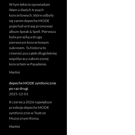
W tym tekście opowiadam
Wam o dwóch trasach
koncertowych, które odbyły
się zanim depeche MODE
pojechali w trasę promować
album Speak & Spell. Pierwsza
była porażką a druga
pierwszym koncertowym
sukcesem. Ta historia to
również początek długoletniej
współpracy zakończonej
koncertem w Pasadenie.
Martini
depeche MODE symfonicznie
po raz drugi.
2025-12-01
8 czerwca 2026 największe
przeboje depeche MODE
symfonicznie w Teatrze
Muzycznym Roma.
Martini