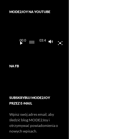
MODE2JOY NA YOUTUBE
Odtwarzacz
video
00:00
03:45
NA FB
SUBSKRYBUJ MODE2JOY
PRZEZ E-MAIL
Wpisz swój adres email, aby
śledzić blog MODE2Joy i
otrzymywać powiadomienia o
nowych wpisach.