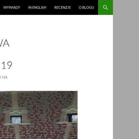
WYWIADY
IN ENGLISH
RECENZJE
O BLOGU
WA
.19
Y NA