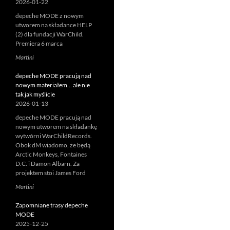
2026-01-22
depeche MODE z nowym
utworem na składance HELP
(2) dla fundacji WarChild.
Premiera 6 marca
Martini
depeche MODE pracują nad
nowym materiałem… ale nie
tak jak myślicie
2026-01-13
depeche MODE pracują nad
nowym utworem na składankę
wytwórni WarChildRecords.
Obok dM wiadomo, że będą
Arctic Monkeys, Fontaines
D.C. i Damon Albarn. Za
projektem stoi James Ford
Martini
Zapomniane trasy depeche
MODE
2025-12-25