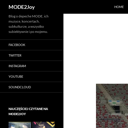
Szukaj
MODE2Joy
HOME
Przejdź
Blog o depeche MODE, ich
muzyce, koncertach,
do
subkulturze, a wszystko
treści
subiektywnie i po mojemu.
FACEBOOK
TWITTER
INSTAGRAM
YOUTUBE
SOUNDCLOUD
NAJCZĘŚCIEJ CZYTANE NA
MODE2JOY