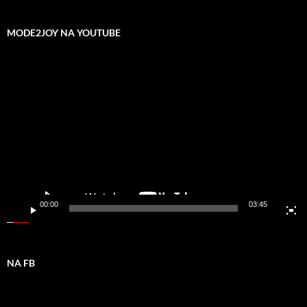
MODE2JOY NA YOUTUBE
Odtwarzacz
video
00:00
03:45
NA FB