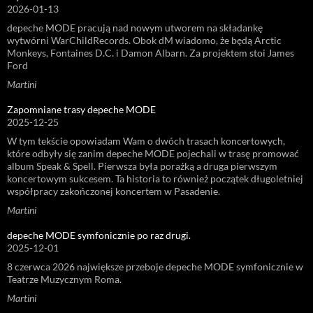
2026-01-13
depeche MODE pracują nad nowym utworem na składankę
wytwórni WarChildRecords. Obok dM wiadomo, że będą Arctic
Monkeys, Fontaines D.C. i Damon Albarn. Za projektem stoi James
Ford
Martini
Zapomniane trasy depeche MODE
2025-12-25
W tym tekście opowiadam Wam o dwóch trasach koncertowych,
które odbyły się zanim depeche MODE pojechali w trasę promować
album Speak & Spell. Pierwsza była porażką a druga pierwszym
koncertowym sukcesem. Ta historia to również początek długoletniej
współpracy zakończonej koncertem w Pasadenie.
Martini
depeche MODE symfonicznie po raz drugi.
2025-12-01
8 czerwca 2026 największe przeboje depeche MODE symfonicznie w
Teatrze Muzycznym Roma.
Martini