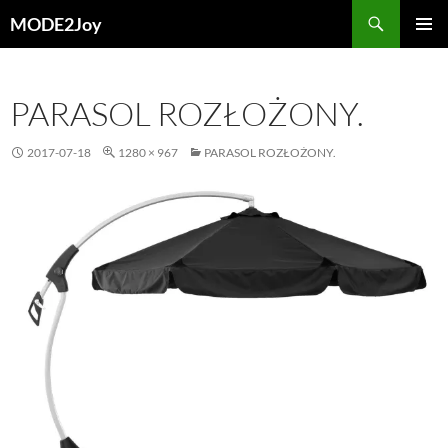
Przejdź
Szukaj
MODE2Joy
do
MENU
treści
GŁÓWN
PARASOL ROZŁOŻONY.
2017-07-18
1280 × 967
PARASOL ROZŁOŻONY.