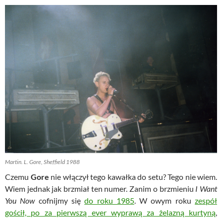
Martin. L. Gore, Sheffield 1988
Czemu
Gore
nie włączył tego kawałka do setu? Tego nie wiem.
Wiem jednak jak brzmiał ten numer. Zanim o brzmieniu
I Want
You Now
cofnijmy się
do roku 1985
. W owym roku
zespół
gościł, po za pierwszą ever wyprawą za żelazną kurtyną
,