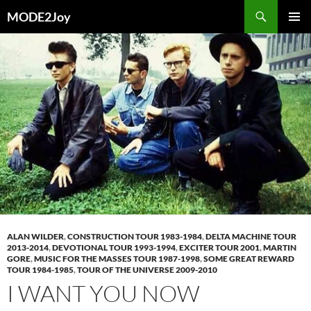
Przejdź
Szukaj
MODE2Joy
do
MENU
treści
GŁÓWN
ALAN WILDER
,
CONSTRUCTION TOUR 1983-1984
,
DELTA MACHINE TOUR
2013-2014
,
DEVOTIONAL TOUR 1993-1994
,
EXCITER TOUR 2001
,
MARTIN
GORE
,
MUSIC FOR THE MASSES TOUR 1987-1998
,
SOME GREAT REWARD
TOUR 1984-1985
,
TOUR OF THE UNIVERSE 2009-2010
I WANT YOU NOW