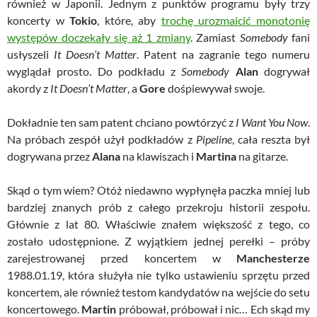
również w Japonii. Jednym z punktów programu były trzy
koncerty w
Tokio
, które, aby
trochę urozmaicić monotonię
występów doczekały się aż 1 zmiany
. Zamiast
Somebody
fani
usłyszeli
It Doesn’t Matter
. Patent na zagranie tego numeru
wyglądał prosto. Do podkładu z
Somebody
Alan
dogrywał
akordy z
It Doesn’t Matter
, a
Gore
dośpiewywał swoje.
Dokładnie ten sam patent chciano powtórzyć z
I Want You Now
.
Na próbach zespół użył podkładów z
Pipeline
, cała reszta był
dogrywana przez
Alana
na klawiszach i
Martina
na gitarze.
Skąd o tym wiem? Otóż niedawno wypłynęła paczka mniej lub
bardziej znanych prób z całego przekroju historii zespołu.
Głównie z lat 80. Właściwie znałem większość z tego, co
zostało udostępnione. Z wyjątkiem jednej perełki – próby
zarejestrowanej przed koncertem w
Manchesterze
1988.01.19, która służyła nie tylko ustawieniu sprzętu przed
koncertem, ale również testom kandydatów na wejście do setu
koncertowego.
Martin
próbował, próbował i nic… Ech skąd my