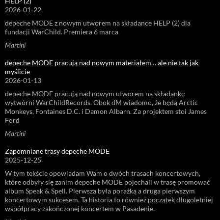
HELP (2)
2026-01-22
depeche MODE z nowym utworem na składance HELP (2) dla
fundacji WarChild. Premiera 6 marca
Martini
depeche MODE pracują nad nowym materiałem… ale nie tak jak
myślicie
2026-01-13
depeche MODE pracują nad nowym utworem na składankę
wytwórni WarChildRecords. Obok dM wiadomo, że będą Arctic
Monkeys, Fontaines D.C. i Damon Albarn. Za projektem stoi James
Ford
Martini
Zapomniane trasy depeche MODE
2025-12-25
W tym tekście opowiadam Wam o dwóch trasach koncertowych,
które odbyły się zanim depeche MODE pojechali w trasę promować
album Speak & Spell. Pierwsza była porażką a druga pierwszym
koncertowym sukcesem. Ta historia to również początek długoletniej
współpracy zakończonej koncertem w Pasadenie.