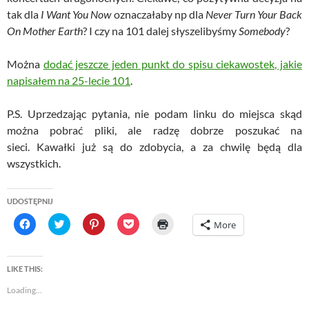
tak dla
I Want You Now
oznaczałaby np dla
Never Turn Your Back
On Mother Earth
? I czy na 101 dalej słyszelibyśmy
Somebody
?
Można
dodać jeszcze jeden punkt do spisu ciekawostek, jakie
napisałem na 25-lecie 101
.
P.S. Uprzedzając pytania, nie podam linku do miejsca skąd
można pobrać pliki, ale radzę dobrze poszukać na
sieci. Kawałki już są do zdobycia, a za chwilę będą dla
wszystkich.
UDOSTĘPNIJ
C
C
C
C
C
More
l
l
l
l
l
i
i
i
i
i
c
c
c
c
c
k
k
k
k
k
t
t
t
t
t
LIKE THIS:
o
o
o
o
o
s
s
s
s
p
Loading...
h
h
h
h
r
a
a
a
a
i