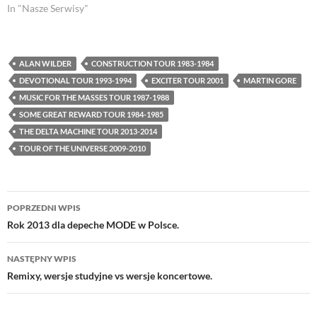
In "Nasze Serwisy"
ALAN WILDER
CONSTRUCTION TOUR 1983-1984
DEVOTIONAL TOUR 1993-1994
EXCITER TOUR 2001
MARTIN GORE
MUSIC FOR THE MASSES TOUR 1987-1988
SOME GREAT REWARD TOUR 1984-1985
THE DELTA MACHINE TOUR 2013-2014
TOUR OF THE UNIVERSE 2009-2010
Nawigacja
POPRZEDNI WPIS
wpisu
Rok 2013 dla depeche MODE w Polsce.
NASTĘPNY WPIS
Remixy, wersje studyjne vs wersje koncertowe.