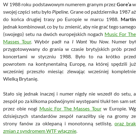
W 1988 roku podstawowym numerem granym przez
Gore’a
w
swojej części setu było
Pipeline
. Grane od października 1987 aż
do końca drugiej trasy po Europie w marcu 1988.
Martin
jednak kombinował, co by tu zmienić, aby nie grać tego samego
(swojego) setu na dwóch europejskich nogach
Music For The
Masses Tour
. Wybór padł na
I Want You Now
. Numer był
przygotowywany do grania w czasie brytyjskich prób przed
koncertami w styczniu 1988. Było to na krótko przed
powrotem na kontynentalną Europę, na której spędzili już
wcześniej przeszło miesiąc zlewając wcześniej kompletnie
Wielką Brytanię.
Stało się jednak inaczej i numer nigdy nie wszedł do setu, a
zespół po za kilkoma podwójnymi występami tłukł ten sam set
przez obie nogi
Music For The Masses Tour
w Europie. Wg
dzisiejszych standardów zespół naraziłby się na gromy ze
strony fanów za oklepaną i monotonną setlistę,
oraz brak
zmian z syndromem WTF włącznie
.