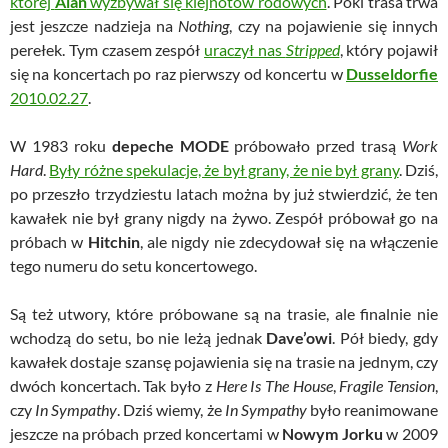
której
Alan
wyzbywał się klejnotów rodowych
. Póki trasa trwa
jest jeszcze nadzieja na
Nothing
, czy na pojawienie się innych
perełek. Tym czasem zespół
uraczył nas
Stripped
, który pojawił
się na koncertach po raz pierwszy od koncertu w
Dusseldorfie
2010.02.27
.
W 1983 roku
depeche MODE
próbowało przed trasą
Work
Hard
.
Były różne spekulacje, że był grany, że nie był grany
. Dziś,
po przeszło trzydziestu latach można by już stwierdzić, że ten
kawałek nie był grany nigdy na żywo. Zespół próbował go na
próbach w
Hitchin
, ale nigdy nie zdecydował się na włączenie
tego numeru do setu koncertowego.
Są też utwory, które próbowane są na trasie, ale finalnie nie
wchodzą do setu, bo nie leżą jednak
Dave’owi
. Pół biedy, gdy
kawałek dostaje szansę pojawienia się na trasie na jednym, czy
dwóch koncertach. Tak było z
Here Is The House
,
Fragile Tension
,
czy
In Sympathy
. Dziś wiemy, że
In Sympathy
było reanimowane
jeszcze na próbach przed koncertami w
Nowym Jorku
w 2009