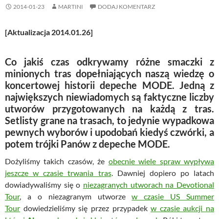
2014-01-23
MARTINI
DODAJ KOMENTARZ
[Aktualizacja 2014.01.26]
Co jakiś czas odkrywamy różne smaczki z
minionych tras dopełniających naszą wiedzę o
koncertowej historii
depeche MODE
. Jedną z
największych niewiadomych są faktyczne liczby
utworów przygotowanych na każdą z tras.
Setlisty grane na trasach, to jedynie wypadkowa
pewnych wyborów i upodobań kiedyś czwórki, a
potem trójki Panów z
depeche MODE
.
Dożyliśmy takich czasów, że
obecnie wiele spraw wypływa
jeszcze w czasie trwania tras
. Dawniej dopiero po latach
dowiadywaliśmy się o
niezagranych utworach na Devotional
Tour
, a o niezagranym utworze
w czasie US Summer
Tour
dowiedzieliśmy się przez przypadek
w czasie aukcji na