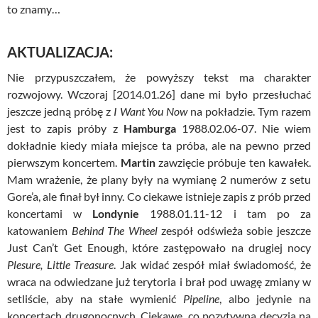
to znamy…
AKTUALIZACJA:
Nie przypuszczałem, że powyższy tekst ma charakter
rozwojowy. Wczoraj [2014.01.26] dane mi było przesłuchać
jeszcze jedną próbę z
I Want You Now
na pokładzie. Tym razem
jest to zapis próby z
Hamburga
1988.02.06-07. Nie wiem
dokładnie kiedy miała miejsce ta próba, ale na pewno przed
pierwszym koncertem.
Martin
zawzięcie próbuje ten kawałek.
Mam wrażenie, że plany były na wymianę 2 numerów z setu
Gore’a, ale finał był inny. Co ciekawe istnieje zapis z prób przed
koncertami w
Londynie
1988.01.11-12 i tam po za
katowaniem
Behind The Wheel
zespół odświeża sobie jeszcze
Just Can’t Get Enough, które zastępowało na drugiej nocy
Plesure, Little Treasure
. Jak widać zespół miał świadomość, że
wraca na odwiedzane już terytoria i brał pod uwagę zmiany w
setliście, aby na stałe wymienić
Pipeline
, albo jedynie na
koncertach drugonocnych. Ciekawe, co pozytywna decyzja na