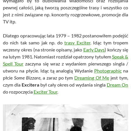
wymagało by to dublowania wiadomości oraz rozbijania
pewnej całości, jaką tworzą poszczególne trasy i wszystko co
jest z nimi związane np. koncerty rozgrzewkowe, promocje dla
TV itp.
Dlatego opracowując lata 1979 – 1982 postanowiłem podejść
do nich tak samo jak np. do
trasy Exciter
. Idąc tym tropem
wczesny okres (na stronie opisany, jako
Early Days
) kończy się
na lutym 1981. Natomiast rozdział opatrzony tytułem
Speak &
Spell Tour
zaczyna się wraz z wydaniem pierwszego singla /
utworu na płycie. Idąc tą analogią Wydanie
Photographic
na
płcie
Some Bizzare
, a zaraz po tym
Dreaming Of Me
jest tym,
czym dla
Excitera
był cały okres od wydania singla
Dream On
do rozpoczęcia
Exciter Tour
.