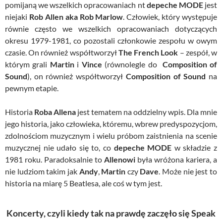
pomijaną we wszelkich opracowaniach nt
depeche MODE
jest
niejaki
Rob Allen aka Rob Marlow
. Człowiek, który występuje
równie często we wszelkich opracowaniach dotyczących
okresu 1979-1981, co pozostali członkowie zespołu w owym
czasie. On również współtworzył
The French Look
– zespół, w
którym grali
Martin
i
Vince
(równolegle do
Composition of
Sound
), on również współtworzył
Composition of Sound
na
pewnym etapie.
Historia
Roba Allena
jest tematem na oddzielny wpis. Dla mnie
jego historia, jako człowieka, któremu, wbrew predyspozycjom,
zdolnościom muzycznym i wielu próbom zaistnienia na scenie
muzycznej nie udało się to, co
depeche MODE
w składzie z
1981 roku. Paradoksalnie to
Allenowi
była wróżona kariera, a
nie ludziom takim jak
Andy
,
Martin
czy
Dave
. Może nie jest to
historia na miarę 5 Beatlesa, ale coś w tym jest.
Koncerty, czyli kiedy tak na prawdę zaczęło się Speak