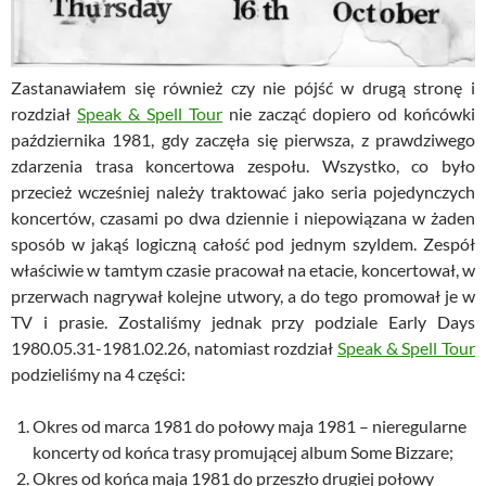
Zastanawiałem się również czy nie pójść w drugą stronę i
rozdział
Speak & Spell Tour
nie zacząć dopiero od końcówki
października 1981, gdy zaczęła się pierwsza, z prawdziwego
zdarzenia trasa koncertowa zespołu. Wszystko, co było
przecież wcześniej należy traktować jako seria pojedynczych
koncertów, czasami po dwa dziennie i niepowiązana w żaden
sposób w jakąś logiczną całość pod jednym szyldem. Zespół
właściwie w tamtym czasie pracował na etacie, koncertował, w
przerwach nagrywał kolejne utwory, a do tego promował je w
TV i prasie. Zostaliśmy jednak przy podziale Early Days
1980.05.31-1981.02.26, natomiast rozdział
Speak & Spell Tour
podzieliśmy na 4 części:
Okres od marca 1981 do połowy maja 1981 – nieregularne
koncerty od końca trasy promującej album Some Bizzare;
Okres od końca maja 1981 do przeszło drugiej połowy