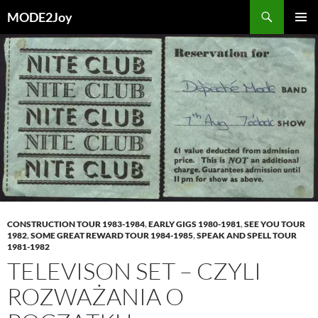
Przejdź
Szukaj
MODE2Joy
do
MENU
treści
GŁÓWN
CONSTRUCTION TOUR 1983-1984
,
EARLY GIGS 1980-1981
,
SEE YOU TOUR
1982
,
SOME GREAT REWARD TOUR 1984-1985
,
SPEAK AND SPELL TOUR
1981-1982
TELEVISON SET – CZYLI
ROZWAŻANIA O