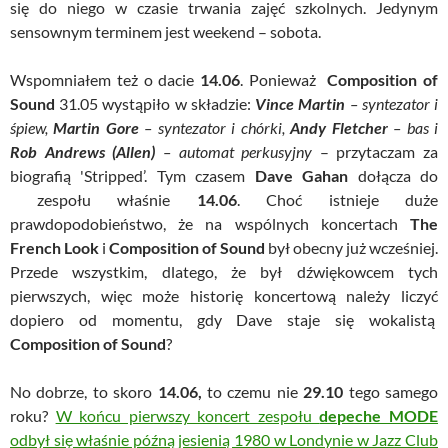
się do niego w czasie trwania zajęć szkolnych. Jedynym
sensownym terminem jest weekend – sobota.
Wspomniałem też o dacie
14.06
. Ponieważ
Composition of
Sound
31.05 wystąpiło w składzie:
Vince Martin
– syntezator i
śpiew,
Martin Gore
– syntezator i chórki,
Andy Fletcher
– bas i
Rob Andrews (Allen)
– automat perkusyjny
– przytaczam za
biografią 'Stripped’. Tym czasem
Dave Gahan
dołącza do
zespołu właśnie
14.06
. Choć istnieje duże
prawdopodobieństwo, że na wspólnych koncertach
The
French Look
i
Composition of Sound
był obecny już wcześniej.
Przede wszystkim, dlatego, że był dźwiękowcem tych
pierwszych, więc może historię koncertową należy liczyć
dopiero od momentu, gdy Dave staje się wokalistą
Composition of Sound
?
No dobrze, to skoro
14.06,
to czemu nie
29.10
tego samego
roku?
W końcu pierwszy koncert zespołu
depeche MODE
odbył się właśnie późną jesienią 1980 w Londynie w Jazz Club