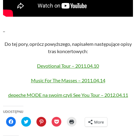
_
Do tej pory, oprócz powyższego, napisałem następujące opisy
tras koncertowych:
Devotional Tour – 2011.04.10
Music For The Masses – 2011.04.14
depeche MODE na swoim czyli See You Tour – 2012.04.11
UDOSTĘPNIJ
C
C
C
C
C
More
l
l
l
l
l
i
i
i
i
i
c
c
c
c
c