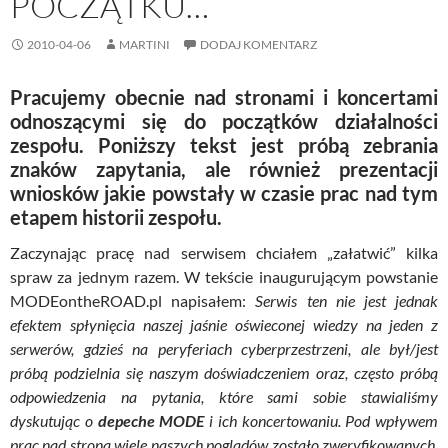
POCZĄTKU…
2010-04-06
MARTINI
DODAJ KOMENTARZ
Pracujemy obecnie nad stronami i koncertami
odnoszącymi się do początków działalności
zespołu. Poniższy tekst jest próbą zebrania
znaków zapytania, ale również prezentacji
wniosków jakie powstały w czasie prac nad tym
etapem historii zespołu.
Zaczynając pracę nad serwisem chciałem „załatwić” kilka
spraw za jednym razem. W tekście inaugurującym powstanie
MODEontheROAD.pl napisałem:
Serwis ten nie jest jednak
efektem spłynięcia naszej jaśnie oświeconej wiedzy na jeden z
serwerów, gdzieś na peryferiach cyberprzestrzeni, ale był/jest
próbą podzielnia się naszym doświadczeniem oraz, często próbą
odpowiedzenia na pytania, które sami sobie stawialiśmy
dyskutując o
depeche MODE
i ich koncertowaniu. Pod wpływem
prac nad stroną wiele naszych poglądów zostało zweryfikowanych,