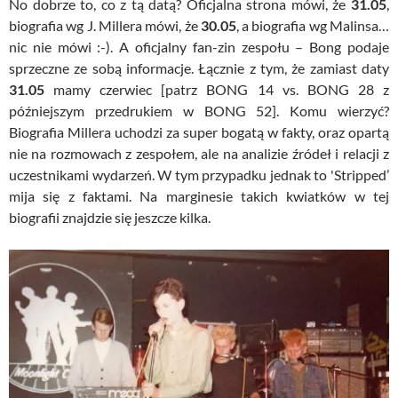
No dobrze to, co z tą datą? Oficjalna strona mówi, że
31.05
,
biografia wg J. Millera mówi, że
30.05
, a biografia wg Malinsa…
nic nie mówi :-). A oficjalny fan-zin zespołu – Bong podaje
sprzeczne ze sobą informacje. Łącznie z tym, że zamiast daty
31.05
mamy czerwiec [patrz BONG 14 vs. BONG 28 z
późniejszym przedrukiem w BONG 52]. Komu wierzyć?
Biografia Millera uchodzi za super bogatą w fakty, oraz opartą
nie na rozmowach z zespołem, ale na analizie źródeł i relacji z
uczestnikami wydarzeń. W tym przypadku jednak to 'Stripped’
mija się z faktami. Na marginesie takich kwiatków w tej
biografii znajdzie się jeszcze kilka.