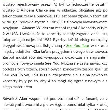
występ rejestrowany przez TV, był to jednocześnie ostatni
występ z
Vincem Clarke’iem
w składzie, oficjalnie już po
zakończeniu trasy albumowej. I tu jest pełna zgoda. Natomiast
w drugiej połowie stycznia 1982, już z nowym klawiszowcem
sesyjnym –
Alanem Wilderem
zespół zagrał 3 koncerty w tym
2 w USA. Uważam, że te koncerty zostały zagrane z set-listą
taką samą jak na jesieni 1981. Był zbyt krótki odstęp na to, aby
przygotować nową set-listę znaną z
See You Tour
w okresie
między odejściem
Clarke’a
, a przyjęciem nowego klawiszowca.
Zespół musiał również wygospodarować czas na nagranie i
promocję nowego singla
See You
. Można się zastanawiać, czy
podczas tych trzech, styczniowych koncertów zespół grał już
See You
i
Now, This Is Fun
, czy jeszcze nie, ale na pewno te
koncerty były po to, aby
Alan
mógł się ograć z nowym dla
niego materiałem.
Również
Alan
wspominał podczas spotkań z fanami, że z
niektórymi utworami z pierwszego albumu miał tylko krótką