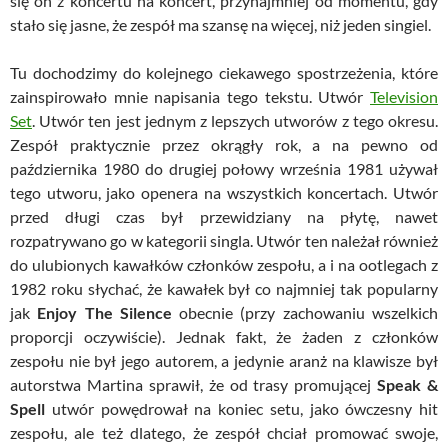
się on z koncertu na koncert, przynajmniej od momentu, gdy
stało się jasne, że zespół ma szansę na więcej, niż jeden singiel.
Tu dochodzimy do kolejnego ciekawego spostrzeżenia, które
zainspirowało mnie napisania tego tekstu. Utwór
Television
Set
. Utwór ten jest jednym z lepszych utworów z tego okresu.
Zespół praktycznie przez okrągły rok, a na pewno od
października 1980 do drugiej połowy września 1981 używał
tego utworu, jako openera na wszystkich koncertach. Utwór
przed długi czas był przewidziany na płytę, nawet
rozpatrywano go w kategorii singla. Utwór ten należał również
do ulubionych kawałków członków zespołu, a i na ootlegach z
1982 roku słychać, że kawałek był co najmniej tak popularny
jak
Enjoy The Silence
obecnie (przy zachowaniu wszelkich
proporcji oczywiście). Jednak fakt, że żaden z członków
zespołu nie był jego autorem, a jedynie aranż na klawisze był
autorstwa Martina sprawił, że od trasy promującej
Speak &
Spell
utwór powędrował na koniec setu, jako ówczesny hit
zespołu, ale też dlatego, że zespół chciał promować swoje,