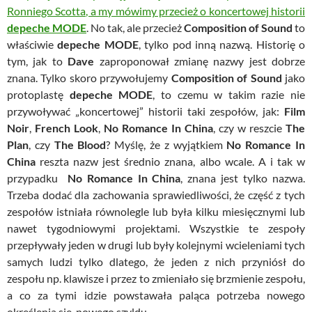
Ronniego Scotta, a my mówimy przecież o koncertowej historii
depeche MODE
. No tak, ale przecież
Composition of Sound
to
właściwie
depeche MODE
, tylko pod inną nazwą. Historię o
tym, jak to
Dave
zaproponował zmianę nazwy jest dobrze
znana. Tylko skoro przywołujemy
Composition of Sound
jako
protoplastę
depeche MODE
, to czemu w takim razie nie
przywoływać „koncertowej” historii taki zespołów, jak:
Film
Noir
,
French Look
,
No Romance In China
, czy w reszcie
The
Plan
, czy
The Blood
? Myślę, że z wyjątkiem
No Romance In
China
reszta nazw jest średnio znana, albo wcale. A i tak w
przypadku
No Romance In China
, znana jest tylko nazwa.
Trzeba dodać dla zachowania sprawiedliwości, że część z tych
zespołów istniała równolegle lub była kilku miesięcznymi lub
nawet tygodniowymi projektami. Wszystkie te zespoły
przepływały jeden w drugi lub były kolejnymi wcieleniami tych
samych ludzi tylko dlatego, że jeden z nich przyniósł do
zespołu np. klawisze i przez to zmieniało się brzmienie zespołu,
a co za tymi idzie powstawała paląca potrzeba nowego
określenia się, nowego szyldu.