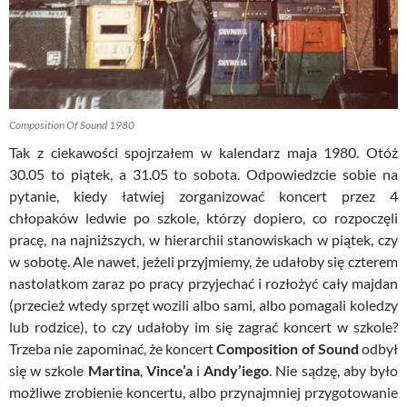
Composition Of Sound 1980
Tak z ciekawości spojrzałem w kalendarz maja 1980. Otóż
30.05 to piątek, a 31.05 to sobota. Odpowiedzcie sobie na
pytanie, kiedy łatwiej zorganizować koncert przez 4
chłopaków ledwie po szkole, którzy dopiero, co rozpoczęli
pracę, na najniższych, w hierarchii stanowiskach w piątek, czy
w sobotę. Ale nawet, jeżeli przyjmiemy, że udałoby się czterem
nastolatkom zaraz po pracy przyjechać i rozłożyć cały majdan
(przecież wtedy sprzęt wozili albo sami, albo pomagali koledzy
lub rodzice), to czy udałoby im się zagrać koncert w szkole?
Trzeba nie zapominać, że koncert
Composition of Sound
odbył
się w szkole
Martina
,
Vince’a
i
Andy’iego
. Nie sądzę, aby było
możliwe zrobienie koncertu, albo przynajmniej przygotowanie