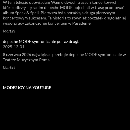
W tym tekście opowiadam Wam o dwóch trasach koncertowych,
które odbyły się zanim depeche MODE pojechali w trasę promować
album Speak & Spell. Pierwsza była porażką a druga pierwszym
koncertowym sukcesem. Ta historia to również początek długoletniej
współpracy zakończonej koncertem w Pasadenie.
Martini
depeche MODE symfonicznie po raz drugi.
2025-12-01
8 czerwca 2026 największe przeboje depeche MODE symfonicznie w
Teatrze Muzycznym Roma.
Martini
MODE2JOY NA YOUTUBE
Odtwarzacz
video