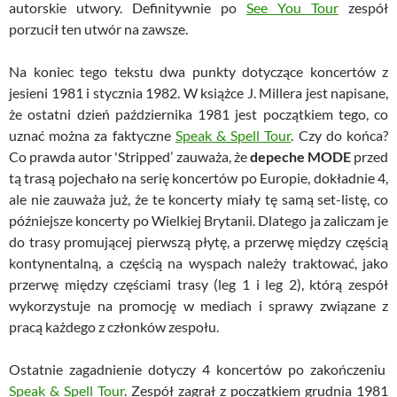
autorskie utwory. Definitywnie po
See You Tour
zespół
porzucił ten utwór na zawsze.
Na koniec tego tekstu dwa punkty dotyczące koncertów z
jesieni 1981 i stycznia 1982. W książce J. Millera jest napisane,
że ostatni dzień października 1981 jest początkiem tego, co
uznać można za faktyczne
Speak & Spell Tour
. Czy do końca?
Co prawda autor 'Stripped’ zauważa, że
depeche MODE
przed
tą trasą pojechało na serię koncertów po Europie, dokładnie 4,
ale nie zauważa już, że te koncerty miały tę samą set-listę, co
późniejsze koncerty po Wielkiej Brytanii. Dlatego ja zaliczam je
do trasy promującej pierwszą płytę, a przerwę między częścią
kontynentalną, a częścią na wyspach należy traktować, jako
przerwę między częściami trasy (leg 1 i leg 2), którą zespół
wykorzystuje na promocję w mediach i sprawy związane z
pracą każdego z członków zespołu.
Ostatnie zagadnienie dotyczy 4 koncertów po zakończeniu
Speak & Spell Tour
. Zespół zagrał z początkiem grudnia 1981