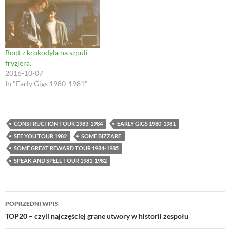
)
w
)
Boot z krokodyla na szpuli
fryzjera.
2016-10-07
In "Early Gigs 1980-1981"
CONSTRUCTION TOUR 1983-1984
EARLY GIGS 1980-1981
SEE YOU TOUR 1982
SOME BIZZARE
SOME GREAT REWARD TOUR 1984-1985
SPEAK AND SPELL TOUR 1981-1982
Nawigacja
POPRZEDNI WPIS
wpisu
TOP20 – czyli najczęściej grane utwory w historii zespołu