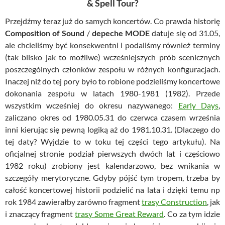
& Spell Tour?
Przejdźmy teraz już do samych koncertów. Co prawda historię
Composition of Sound
/
depeche MODE
datuje się od 31.05,
ale chcieliśmy być konsekwentni i podaliśmy również terminy
(tak blisko jak to możliwe) wcześniejszych prób scenicznych
poszczególnych członków zespołu w różnych konfiguracjach.
Inaczej niż do tej pory było to robione podzieliśmy koncertowe
dokonania zespołu w latach 1980-1981 (1982). Przede
wszystkim wcześniej do okresu nazywanego:
Early Days
,
zaliczano okres od 1980.05.31 do czerwca czasem września
inni kierując się pewną logiką aż do 1981.10.31. (Dlaczego do
tej daty? Wyjdzie to w toku tej części tego artykułu). Na
oficjalnej stronie podział pierwszych dwóch lat i częściowo
1982 roku) zrobiony jest kalendarzowo, bez wnikania w
szczegóły merytoryczne. Gdyby pójść tym tropem, trzeba by
całość koncertowej historii podzielić na lata i dzięki temu np
rok 1984 zawierałby zarówno fragment
trasy Construction
, jak
i znaczący fragment
trasy Some Great Reward
. Co za tym idzie