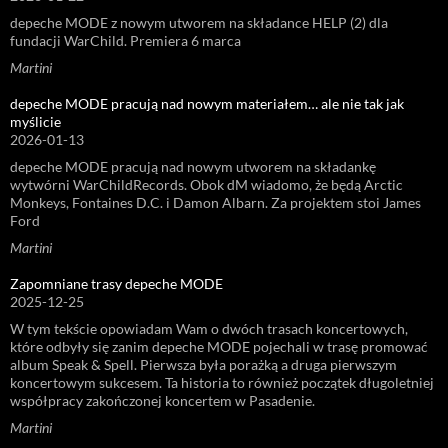
depeche MODE z nowym utworem na składance HELP (2) dla
fundacji WarChild. Premiera 6 marca
Martini
depeche MODE pracują nad nowym materiałem… ale nie tak jak
myślicie
2026-01-13
depeche MODE pracują nad nowym utworem na składankę
wytwórni WarChildRecords. Obok dM wiadomo, że będą Arctic
Monkeys, Fontaines D.C. i Damon Albarn. Za projektem stoi James
Ford
Martini
Zapomniane trasy depeche MODE
2025-12-25
W tym tekście opowiadam Wam o dwóch trasach koncertowych,
które odbyły się zanim depeche MODE pojechali w trasę promować
album Speak & Spell. Pierwsza była porażką a druga pierwszym
koncertowym sukcesem. Ta historia to również początek długoletniej
współpracy zakończonej koncertem w Pasadenie.
Martini