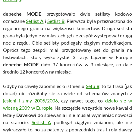
depeche MODE
przygotowało dwie setlisty kodowo
oznaczane
Setlist
A
i
Setlist
B
. Pierwsza była przeznaczona do
regularnego grania na większości koncertów. Druga setlista
grana była jedynie w miastach, gdzie zespół występował drugą
noc z rzędu. Obie setlisty podlegały ciągłym modyfikacjom.
Oprócz tego zespół miał przygotowany set do grania na
festiwalach, który wykorzystał 3 razy. Łącznie w Europie
depeche MODE
dało 37 koncertów w 3 miesiące, co daje
średnio 12 koncertów na miesiąc.
Gdyby na chwilę zapomnieć o istnieniu
Setu
B
, to ta trasa (jak
dotąd) nie różniłaby się za wiele od schematów znanych z
jesieni i zimy 2005/2006
, czy nawet tego, co
działo się w
wiosną 2009 w Europie
. Na szczęście wszystkie nowe kawałki
leżały
Dave’owi
do śpiewania i nie musiał wymieniać nowości
na starocie.
Setlist
A
podlegał ciągłym zmianom, ale nie
wykraczało to po za patenty z poprzednich tras i rola dawcy