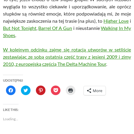
wygląda to wszystko ciekawie i uporządkowanie, ale oprócz
słupków są również emocje, które podpowiadają mi, że moje
największe zaskoczenia na tej trasie (na plus), to
Higher Love
i
But Not Tonight
,
Barrel Of A Gun
i nieustannie
Walking In My
Shoes
.
W kolejnym odcinku zajmę się rotacją utworów w setliście
zestawiając ze sobą ostatnią część trasy z jesieni 2009 i zimy
2010, z europejską częścią The Delta Machine Tour
.
UDOSTĘPNIJ
C
C
C
C
C
More
l
l
l
l
l
i
i
i
i
i
c
c
c
c
c
k
k
k
k
k
t
t
t
t
t
LIKE THIS:
o
o
o
o
o
s
s
s
s
p
Loading...
h
h
h
h
r
a
a
a
a
i
r
r
r
r
n
e
e
e
e
t