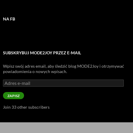
NA FB
SUBSKRYBUJ MODE2JOY PRZEZ E-MAIL
Wpisz swój adres email, aby śledzić blog MODE2Joy i otrzymywać
powiadomienia o nowych wpisach.
Adres
e-
mail
ZAPISZ
Join 33 other subscribers
Dumnie wspierane przez WordPress