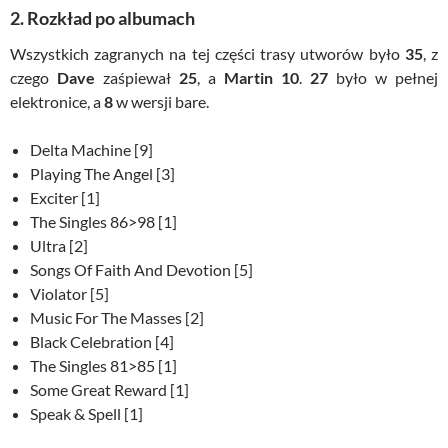
2. Rozkład po albumach
Wszystkich zagranych na tej części trasy utworów było
35
, z
czego
Dave
zaśpiewał
25
, a
Martin 10
.
27
było w pełnej
elektronice, a
8
w wersji bare.
Delta Machine [9]
Playing The Angel [3]
Exciter [1]
The Singles 86>98 [1]
Ultra [2]
Songs Of Faith And Devotion [5]
Violator [5]
Music For The Masses [2]
Black Celebration [4]
The Singles 81>85 [1]
Some Great Reward [1]
Speak & Spell [1]