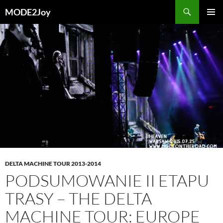
Przejdź
Szukaj
MODE2Joy
do
MENU
treści
GŁÓWN
DELTA MACHINE TOUR 2013-2014
PODSUMOWANIE II ETAPU
TRASY – THE DELTA
MACHINE TOUR: EUROPE