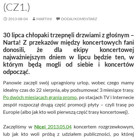
(CZ1.)
2013-08-04
MARTINI
DODAJ KOMENTARZ
30 lipca chłopaki trzepnęli drzwiami z głośnym –
Narta! Z przekazów między koncertowych fani
donosili, że dla ekipy koncertowej
najważniejszym dniem w lipcu będzie ten, w
którym będą mogli od siebie i koncertów
odpocząć.
Panowie zaczęli swój upragniony urlop, wobec czego mamy
idealny czas do 22 sierpnia, aby podsumować 3 miesiące trasy.
Po dwóch miesiącach grania promo
, po stacjach TV i Internecie
zespół rozpoczął drugą część promocji płyty – czyli trasę po
Europie (albo jak kto woli pierwszą część trasy koncertowej).
Zaczęliśmy w
Nicei
2013.05.04
koncertem rozgrzewkowym,
lub jak kto woli próbą z udziałem publiczności, po której