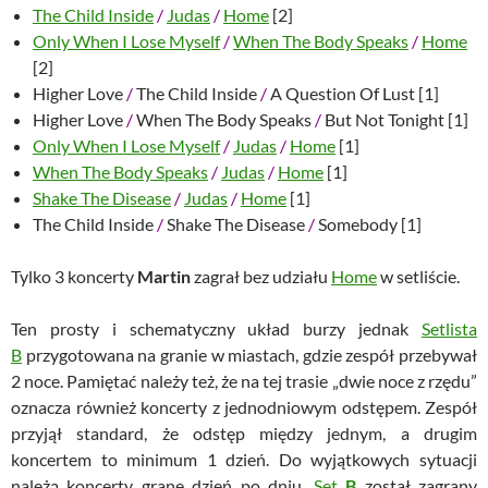
The Child Inside
/
Judas
/
Home
[2]
Only When I Lose Myself
/
When The Body Speaks
/
Home
[2]
Higher Love
/
The Child Inside
/
A Question Of Lust [1]
Higher Love
/
When The Body Speaks
/
But Not Tonight [1]
Only When I Lose Myself
/
Judas
/
Home
[1]
When The Body Speaks
/
Judas
/
Home
[1]
Shake The Disease
/
Judas
/
Home
[1]
The Child Inside
/
Shake The Disease
/
Somebody [1]
Tylko 3 koncerty
Martin
zagrał bez udziału
Home
w setliście.
Ten prosty i schematyczny układ burzy jednak
Setlista
B
przygotowana na granie w miastach, gdzie zespół przebywał
2 noce. Pamiętać należy też, że na tej trasie „dwie noce z rzędu”
oznacza również koncerty z jednodniowym odstępem. Zespół
przyjął standard, że odstęp między jednym, a drugim
koncertem to minimum 1 dzień. Do wyjątkowych sytuacji
należą koncerty grane dzień po dniu.
Set
B
został zagrany