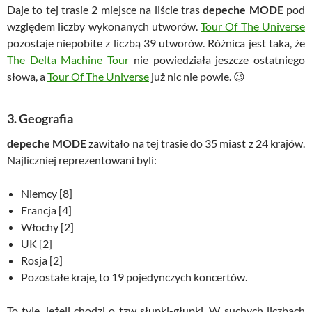
Daje to tej trasie 2 miejsce na liście tras
depeche MODE
pod
względem liczby wykonanych utworów.
Tour Of The Universe
pozostaje niepobite z liczbą 39 utworów. Różnica jest taka, że
The Delta Machine Tour
nie powiedziała jeszcze ostatniego
słowa, a
Tour Of The Universe
już nic nie powie. 😉
3. Geografia
depeche MODE
zawitało na tej trasie do 35 miast z 24 krajów.
Najliczniej reprezentowani byli:
Niemcy [8]
Francja [4]
Włochy [2]
UK [2]
Rosja [2]
Pozostałe kraje, to 19 pojedynczych koncertów.
To tyle, jeżeli chodzi o tzw słupki-głupki. W suchych liczbach