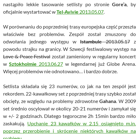
nastąpiło lekkie tasowanie setlisty po stronie
Gore’a
, by
oficjalnie wystartować w
Tel-Avivie
2013.05.07
.
W porównaniu do poprzedniej trasy europejska część przeszła
właściwie bez problemów. Zespół został zmuszony do
odwołania jednego występu w
Istambule
2013.05.17
z
powodu strajku na granicy. W Szwecji festiwalowy występ na
Love & Peace Festival
został zamieniony w regularny koncert
w
Sztokholmie
2013.06.27
w legendarnej już Globe Arena.
Więcej problemów nie odnotowano… i bardzo dobrze.
Setlista składała się 23 numerów, co jak na ten zespół jest
rekordem. 22-kawałkowy set z poprzedniej trasy szybko został
obcięty, ze względu na problemy zdrowotne
Gahana
. W 2009
set średnio oscylował w okolicy 20-21 numerów i zamykał się
w +/- 2 godzinach. Dlatego tegoroczne 2h 15min bardzo miło
zaskakują.
Upchanie 23 kawałków w 2.15 osiągnięto m.in.
poprzez przerobienie i skrócenie niektórych kawałków na
rozbiegu
.