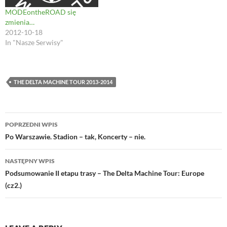
MODEontheROAD się
zmienia…
2012-10-18
In "Nasze Serwisy"
THE DELTA MACHINE TOUR 2013-2014
Nawigacja
POPRZEDNI WPIS
wpisu
Po Warszawie. Stadion – tak, Koncerty – nie.
NASTĘPNY WPIS
Podsumowanie II etapu trasy – The Delta Machine Tour: Europe
(cz2.)