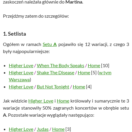
zaskoczeń należała głównie do
Martina
.
Przejdźmy zatem do szczegółów:
1. Setlista
Ogółem w ramach
Setu
A
pojawiło się 12 wariacji, z czego 3
były najpopularniejsze:
Higher Love
/
When The Body Speaks
/
Home
[10]
Higher Love
/
Shake The Disease
/
Home
[5] (
w tym
Warszawa
)
Higher Love
/
But Not Tonight
/
Home
[4]
Jak widzicie
Higher Love
i
Home
królowały i sumarycznie te 3
wariacje stanowiły 50% zagranych koncertów w obrębie setu
A
. Pozostałe wariacje wyglądały następująco:
Higher Love
/
Judas
/
Home
[3]