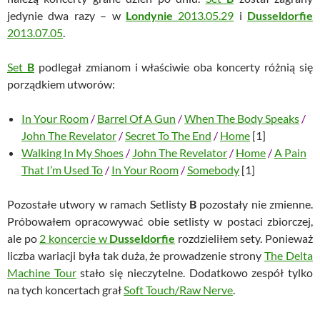
jedynie dwa razy – w
Londynie
2013.05.29
i
Dusseldorfie
2013.07.05
.
Set
B
podlegał zmianom i właściwie oba koncerty różnią się
porządkiem utworów:
In Your Room
/
Barrel Of A Gun
/
When The Body Speaks
/
John The Revelator
/
Secret To The End
/
Home
[1]
Walking In My Shoes
/
John The Revelator
/
Home
/
A Pain
That I’m Used To
/
In Your Room
/
Somebody
[1]
Pozostałe utwory w ramach Setlisty
B
pozostały nie zmienne.
Próbowałem opracowywać obie setlisty w postaci zbiorczej,
ale po
2 koncercie w
Dusseldorfie
rozdzieliłem sety. Ponieważ
liczba wariacji była tak duża, że prowadzenie strony
The Delta
Machine Tour
stało się nieczytelne. Dodatkowo zespół tylko
na tych koncertach grał
Soft Touch/Raw Nerve
.