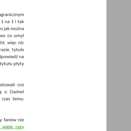
agranicznym
1 na 1 i tak
 bo jak można
dwo co umył
hł, więc nic
asie, tytule
odpowiedź na
tytułu płyty
otowali coś
zą o Gwinei
 czas temu.
ny fanów nie
 wiele razy