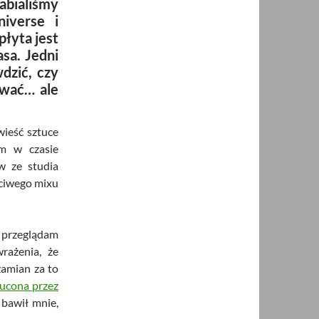
rabialiśmy
iverse i
płyta jest
asa. Jedni
dzić, czy
ować… ale
wieść sztuce
am w czasie
w ze studia
ściwego mixu
 przeglądam
rażenia, że
zamian za to
ucona przez
 bawił mnie,