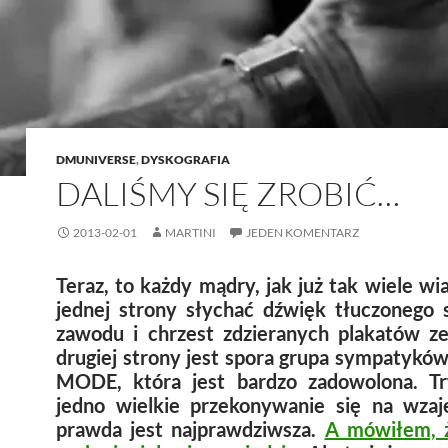
DMUNIVERSE
,
DYSKOGRAFIA
DALIŚMY SIĘ ZROBIĆ…
2013-02-01
MARTINI
JEDEN KOMENTARZ
Teraz, to każdy mądry, jak już tak wiele w
jednej strony słychać dźwięk tłuczonego s
zawodu i chrzest zdzieranych plakatów ze
drugiej strony jest spora grupa sympatykó
MODE
, która jest bardzo zadowolona. T
jedno wielkie przekonywanie się na wza
prawda jest najprawdziwsza.
A mówiłem, ż