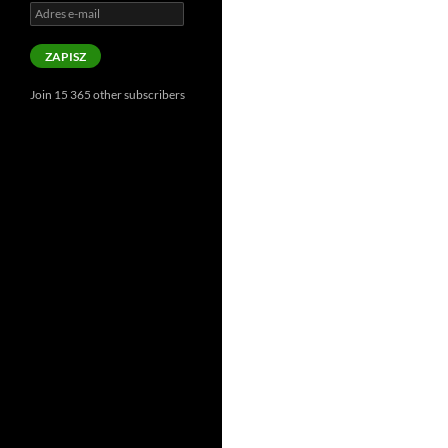
Adres
e-
mail
ZAPISZ
Join 15 365 other subscribers