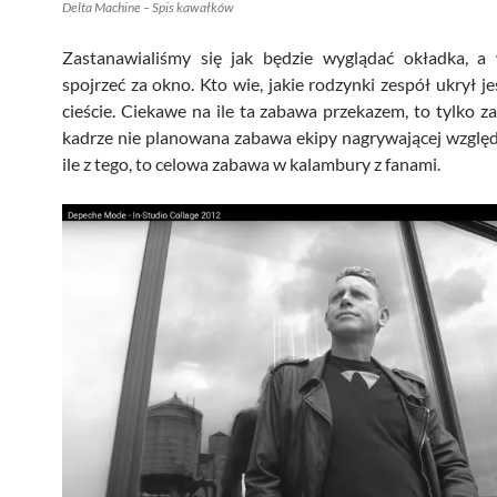
Delta Machine – Spis kawałków
Zastanawialiśmy się jak będzie wyglądać okładka, a 
spojrzeć za okno. Kto wie, jakie rodzynki zespół ukrył j
cieście. Ciekawe na ile ta zabawa przekazem, to tylko 
kadrze nie planowana zabawa ekipy nagrywającej względ
ile z tego, to celowa zabawa w kalambury z fanami.