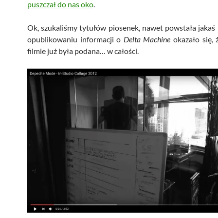
puszczał do nas oko
.
Ok, szukaliśmy tytułów piosenek, nawet powstała jakaś l
opublikowaniu informacji o
Delta Machine
okazało się, ż
filmie już była podana… w całości.