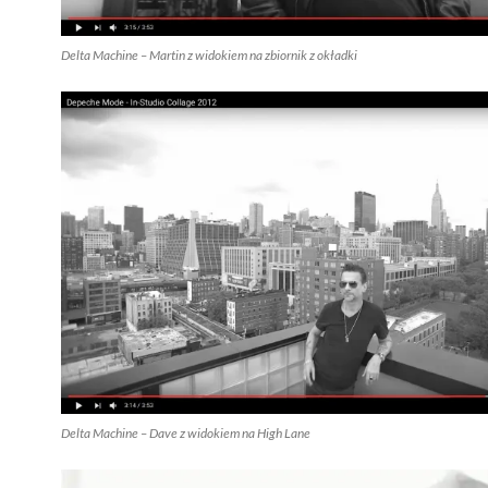
Delta Machine – Martin z widokiem na zbiornik z okładki
Delta Machine – Dave z widokiem na High Lane