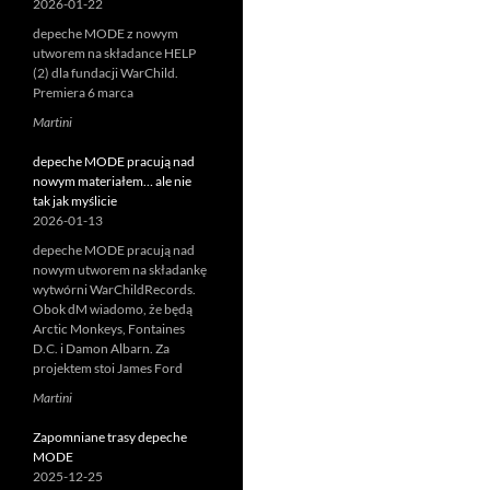
2026-01-22
depeche MODE z nowym
utworem na składance HELP
(2) dla fundacji WarChild.
Premiera 6 marca
Martini
depeche MODE pracują nad
nowym materiałem… ale nie
tak jak myślicie
2026-01-13
depeche MODE pracują nad
nowym utworem na składankę
wytwórni WarChildRecords.
Obok dM wiadomo, że będą
Arctic Monkeys, Fontaines
D.C. i Damon Albarn. Za
projektem stoi James Ford
Martini
Zapomniane trasy depeche
MODE
2025-12-25