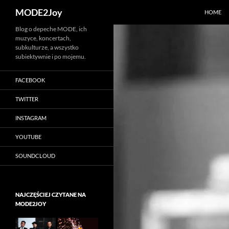
Szukaj
MODE2Joy
HOME
Przejdź
Blog o depeche MODE, ich
muzyce, koncertach,
do
subkulturze, a wszystko
treści
subiektywnie i po mojemu.
FACEBOOK
TWITTER
INSTAGRAM
YOUTUBE
SOUNDCLOUD
NAJCZĘŚCIEJ CZYTANE NA
MODE2JOY