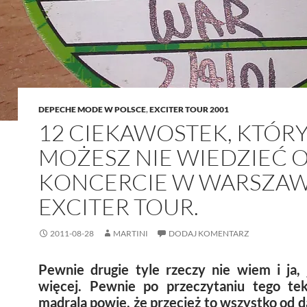
DEPECHE MODE W POLSCE
,
EXCITER TOUR 2001
12 CIEKAWOSTEK, KTÓR
MOŻESZ NIE WIEDZIEĆ 
KONCERCIE W WARSZAWI
EXCITER TOUR.
2011-08-28
MARTINI
DODAJ KOMENTARZ
Pewnie drugie tyle rzeczy nie wiem i ja, j
więcej. Pewnie po przeczytaniu tego tek
mądrala powie, że przecież to wszystko od d