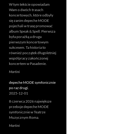
W tym tekście opowiadam
Wam o dwóch trasach
koncertowych, które odbyły
się zanim depeche MODE
pojechali w trasę promować
album Speak & Spell. Pierwsza
była porażką a druga
pierwszym koncertowym
sukcesem. Ta historia to
również początek długoletniej
współpracy zakończonej
koncertem w Pasadenie.
Martini
depeche MODE symfonicznie
po raz drugi.
2025-12-01
8 czerwca 2026 największe
przeboje depeche MODE
symfonicznie w Teatrze
Muzycznym Roma.
Martini