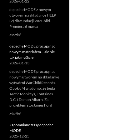
2026-01-22
depeche MODE z nowym
utworem na składance HELP
(2) dla fundacji WarChild.
Premiera 6 marca
Martini
depeche MODE pracują nad
nowym materiałem… ale nie
tak jak myślicie
2026-01-13
depeche MODE pracują nad
nowym utworem na składankę
wytwórni WarChildRecords.
Obok dM wiadomo, że będą
Arctic Monkeys, Fontaines
D.C. i Damon Albarn. Za
projektem stoi James Ford
Martini
Zapomniane trasy depeche
MODE
2025-12-25