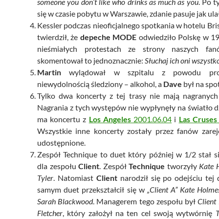
someone you don’t like who drinks as much as you
. Po t
się w czasie pobytu w Warszawie, zdanie pasuje jak ulał
Kessler podczas nieoficjalnego spotkania w hotelu Bris
twierdził, że
depeche MODE
odwiedziło Polskę w 19
nieśmiałych protestach ze strony naszych fa
skomentował to jednoznacznie:
Słuchaj ich oni wszystk
Martin
wylądował w szpitalu z powodu pr
niewydolnością śledziony – alkohol, a
Dave
był na spo
Tylko dwa koncerty z tej trasy nie mają nagranych
Nagrania z tych występów nie wypłynęły na światło d
ma koncertu z
Los Angeles
2001.06.04
i
Las Cruses
Wszystkie inne koncerty zostały przez fanów zarej
udostępnione.
Zespół Technique to duet który później w 1/2 stał 
dla zespołu
Client
. Zespół
Technique
tworzyły
Kate 
Tyler
. Natomiast
Client
narodził się po odejściu tej 
samym duet przekształcił się w
„Client A” Kate Holme
Sarah Blackwood
. Managerem tego zespołu był
Client
Fletcher
, który założył na ten cel swoją wytwórnię
T