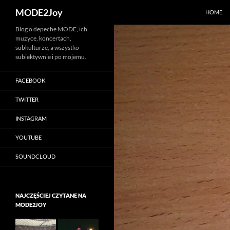
Szukaj
MODE2Joy
HOME
Przejdź
Blog o depeche MODE, ich
muzyce, koncertach,
do
subkulturze, a wszystko
treści
subiektywnie i po mojemu.
FACEBOOK
TWITTER
INSTAGRAM
YOUTUBE
SOUNDCLOUD
NAJCZĘŚCIEJ CZYTANE NA
MODE2JOY