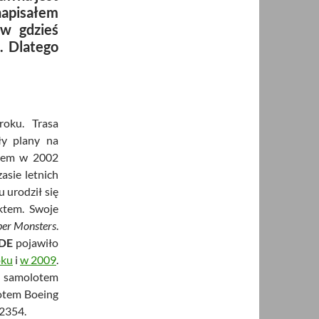
napisałem
ów gdzieś
i. Dlatego
oku. Trasa
ły plany na
ldem w 2002
asie letnich
u urodził się
ektem. Swoje
er Monsters
.
DE
pojawiło
oku
i
w 2009
.
 samolotem
lotem Boeing
 2354.