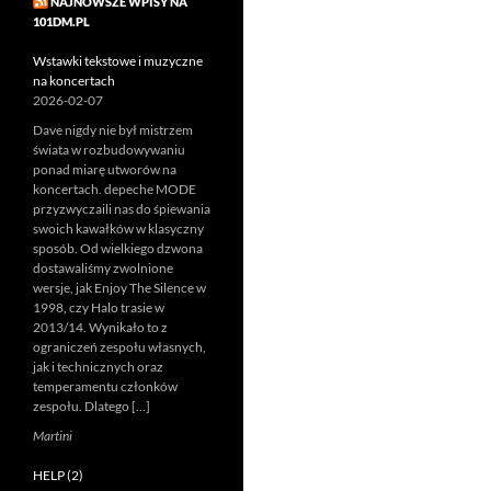
NAJNOWSZE WPISY NA
101DM.PL
Wstawki tekstowe i muzyczne
na koncertach
2026-02-07
Dave nigdy nie był mistrzem
świata w rozbudowywaniu
ponad miarę utworów na
koncertach. depeche MODE
przyzwyczaili nas do śpiewania
swoich kawałków w klasyczny
sposób. Od wielkiego dzwona
dostawaliśmy zwolnione
wersje, jak Enjoy The Silence w
1998, czy Halo trasie w
2013/14. Wynikało to z
ograniczeń zespołu własnych,
jak i technicznych oraz
temperamentu członków
zespołu. Dlatego […]
Martini
HELP (2)