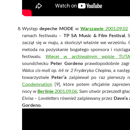
Występ
depeche MODE
w
Warszawie
2001.09.02
ramach festiwalu –
TP SA Music & Film Festival
. 
zaczął się w maju, a skończył właśnie we wrześniu.
metoda na pozyskanie bogatego sponsora i rozciągan
festiwalu.
Więcej w archiwalnym wpisie TUTA
soundchecku
Peter Gordeno
prawdopodobnie zagr
Walca cis-moll op. 64 nr 2 Fryderyka Chopina
, a nastę
towarzystwie
Peter’a
zaśpiewał po raz pierwszy na
Condemnation
[9], które potem oficjalnie zapreze
nocy w
Berlinie
2001.09.06
. Sam utwór przeszedł gł
Elvisa – Loveletters
również zaśpiewany przez
Dave’a
Gordeno
.