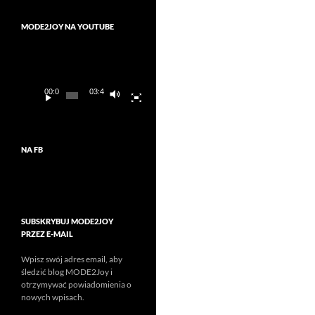
MODE2JOY NA YOUTUBE
Odtwarzacz
video
00:00
03:45
NA FB
SUBSKRYBUJ MODE2JOY
PRZEZ E-MAIL
Wpisz swój adres email, aby
śledzić blog MODE2Joy i
otrzymywać powiadomienia o
nowych wpisach.