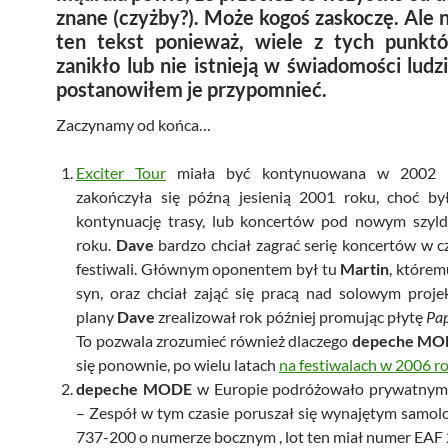
znane (czyżby?). Może kogoś zaskoczę. Ale 
ten tekst ponieważ, wiele z tych punkt
zanikło lub nie istnieją w świadomości ludz
postanowiłem je przypomnieć.
Zaczynamy od końca…
Exciter Tour
miała być kontynuowana w 2002 r
zakończyła się późną jesienią 2001 roku, choć by
kontynuację trasy, lub koncertów pod nowym szy
roku.
Dave
bardzo chciał zagrać serię koncertów w cz
festiwali. Głównym oponentem był tu
Martin
, którem
syn, oraz chciał zająć się pracą nad solowym proj
plany
Dave
zrealizował rok później promując płytę
Pap
To pozwala zrozumieć również dlaczego
depeche MO
się ponownie, po wielu latach
na festiwalach w 2006 r
depeche MODE
w Europie podróżowało prywatnym
– Zespół w tym czasie poruszał się wynajętym samo
737-200 o numerze bocznym , lot ten miał numer EAF