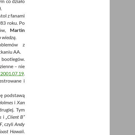
ym co działo
.
tol z fanami
83 roku. Po
nów,
Martin
o wiedzą
.
oblemów z
tkaniu AA.
 bootlegów.
zienne – nie
2001.07.19
.
estrowane i
się podstawą
Holmes
i
Xan
drugiej. Tym
s
i
„Client B”
 F
, czyli
Andy
oast Hawaii
.