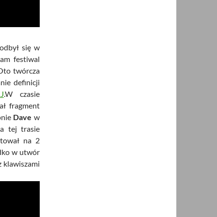
odbył się w
Sam festiwal
 Oto twórcza
ie definicji
J
.W czasie
ał fragment
pnie
Dave
w
 tej trasie
ntował na 2
adko w utwór
z klawiszami