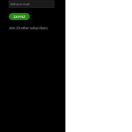
Adres
e-
mail
ZAPISZ
Join 33 other subscribers