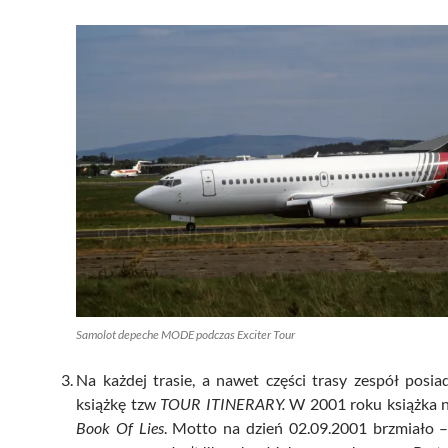
Samolot depeche MODE podczas Exciter Tour
Na każdej trasie, a nawet części trasy zespół posia
książkę tzw
TOUR ITINERARY.
W 2001 roku książka n
Book Of Lies
. Motto na dzień 02.09.2001 brzmiało 