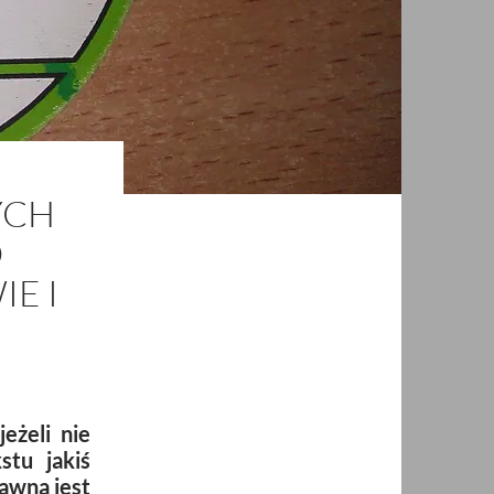
YCH
O
E I
eżeli nie
stu jakiś
awna jest