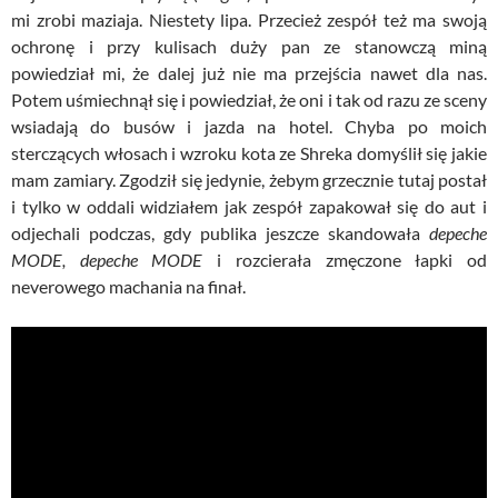
mi zrobi maziaja. Niestety lipa. Przecież zespół też ma swoją
ochronę i przy kulisach duży pan ze stanowczą miną
powiedział mi, że dalej już nie ma przejścia nawet dla nas.
Potem uśmiechnął się i powiedział, że oni i tak od razu ze sceny
wsiadają do busów i jazda na hotel. Chyba po moich
sterczących włosach i wzroku kota ze Shreka domyślił się jakie
mam zamiary. Zgodził się jedynie, żebym grzecznie tutaj postał
i tylko w oddali widziałem jak zespół zapakował się do aut i
odjechali podczas, gdy publika jeszcze skandowała
depeche
MODE, depeche MODE
i rozcierała zmęczone łapki od
neverowego machania na finał.