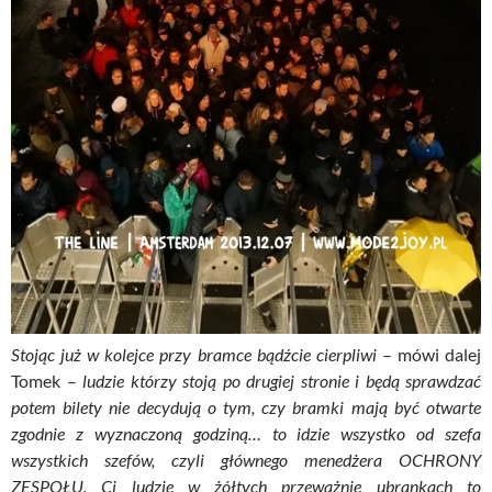
Stojąc już w kolejce przy bramce bądźcie cierpliwi
– mówi dalej
Tomek –
ludzie którzy stoją po drugiej stronie i będą sprawdzać
potem bilety nie decydują o tym, czy bramki mają być otwarte
zgodnie z wyznaczoną godziną… to idzie wszystko od szefa
wszystkich szefów, czyli głównego menedżera OCHRONY
ZESPOŁU. Ci ludzie w żółtych przeważnie ubrankach to