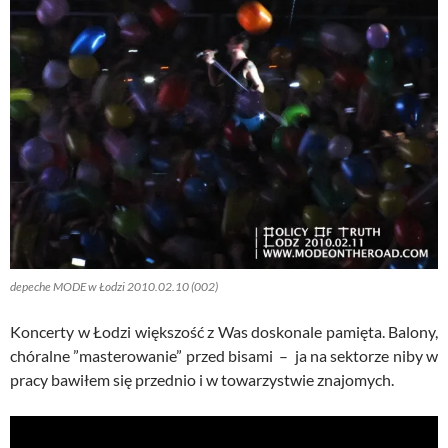
depeche MODE w Łodzi 2010.02.10 (002)
Koncerty w Łodzi większość z Was doskonale pamięta. Balony,
chóralne ”masterowanie” przed bisami – ja na sektorze niby w
pracy bawiłem się przednio i w towarzystwie znajomych.