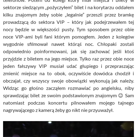
sektorze siedzącym „pożyczyłem” bilet i na korytarzu oddałem
kilku znajomym żeby sobie „legalnie” przeszli przez bramkę
prowadzącą do sektora VIP – który jak podejrzewałem tej
nocy będzie w większości pusty. Tym sposobem przez obie
noce VIP-ami byli fani którym pomogłem. Jeden z kolegów
wygodnie sfilmował nawet którąś noc. Chłopaki zostali
odpowiednio poinformowani, jak się zachować jeśli ktoś
przyjdzie z biletem na jego miejsce. Tylko raz przez obie noce
jeden fałszywy VIP musiał udać głupiego i przepraszając
zmienić miejsce na to obok, oczywiście dowódca chodził i
obczajał, czy wszyscy swoje obowiązki wykonują jak należy.
Widząc go głośno zacząłem rozmawiać po angielsku, niby
sprawdzając bilet ze swoim podstawionym znajomym 😉 Sam
natomiast podczas koncertu pilnowałem mojego tajnego
nagrywającego z kamerą żeby go nikt nie przyuważył.