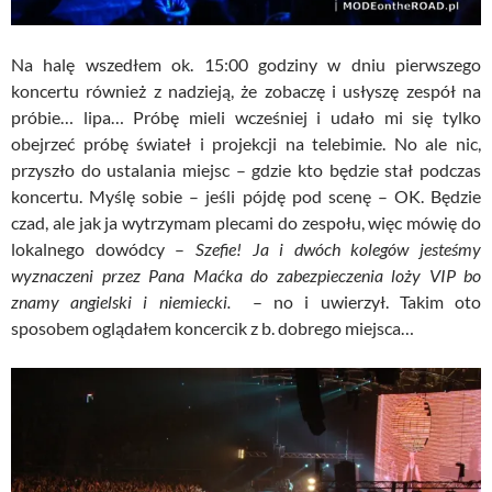
Na halę wszedłem ok. 15:00 godziny w dniu pierwszego
koncertu również z nadzieją, że zobaczę i usłyszę zespół na
próbie… lipa… Próbę mieli wcześniej i udało mi się tylko
obejrzeć próbę świateł i projekcji na telebimie. No ale nic,
przyszło do ustalania miejsc – gdzie kto będzie stał podczas
koncertu. Myślę sobie – jeśli pójdę pod scenę – OK. Będzie
czad, ale jak ja wytrzymam plecami do zespołu, więc mówię do
lokalnego dowódcy –
Szefie! Ja i dwóch kolegów jesteśmy
wyznaczeni przez Pana Maćka do zabezpieczenia loży VIP bo
znamy angielski i niemiecki.
– no i uwierzył. Takim oto
sposobem oglądałem koncercik z b. dobrego miejsca…