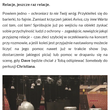
Relacje, jeszcze raz relacje.
Powiem jedno –
ochroniarz to nie Twój wróg
. Przykleiłeś się do
barierki, to fajnie. Zamiast krzyczeń jakieś
Aviva, czy inne Warta
coś tam, coś tam!
Spróbujcie już po wejściu na obiekt zyskać
sobie przychylność ludzi z ochrony –
zagadajcie, nawiążcie jakąś
przyjazną relacje
– czas zleci szybciej w oczekiwaniu na koncert
przy rozmowie, a jeśli koleś jest przyjaźnie nastawiony możecie
liczyć na jego pomoc nawet już w trakcie show (np.
dostarczenie jakiegoś picia) lub pomoc w drapaniu się na
scenę, gdy
Dave
będzie chciał z Tobą odśpiewać
Somebody
do
perkusji
Christiana
.