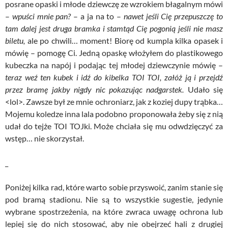
posrane opaski i młode dziewczę ze wzrokiem błagalnym mówi
–
wpuści mnie pan?
– a ja na to –
nawet jeśli Cię przepuszczę to
tam dalej jest druga bramka i stamtąd Cię pogonią jeśli nie masz
biletu,
ale po chwili… moment! Biorę od kumpla kilka opasek i
mówię – pomogę Ci. Jedną opaskę włożyłem do plastikowego
kubeczka na napój i podając tej młodej dziewczynie mówię –
teraz weź ten kubek i idź do kibelka TOI TOI, załóż ją i przejdź
przez bramę jakby nigdy nic pokazując nadgarstek.
Udało się
<lol>. Zawsze był ze mnie ochroniarz, jak z koziej dupy trąbka…
Mojemu koledze inna lala podobno proponowała żeby się z nią
udał do tejże TOI TOJki. Może chciała się mu odwdzięczyć za
wstęp… nie skorzystał.
_
Poniżej kilka rad, które warto sobie przyswoić, zanim stanie się
pod bramą stadionu. Nie są to wszystkie sugestie, jedynie
wybrane spostrzeżenia, na które zwraca uwagę ochrona lub
lepiej się do nich stosować, aby nie obejrzeć hali z drugiej