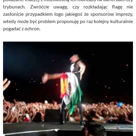
trybunach. Zwróćcie uwagę, czy rozkładając flagę nie
zasłonicie przypadkiem logo jakiegoś ze sponsorów imprezy,
wtedy może być problem proponuję po raz kolejny kulturalnie
pogadać z ochron.