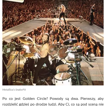
Metallica’s SnakePit
Po co jest Golden Circle? Powody są dwa. Pierwszy, aby
rozdzielić gdzieś po drodze ludzi. Aby Ci, co są pod sceną nie