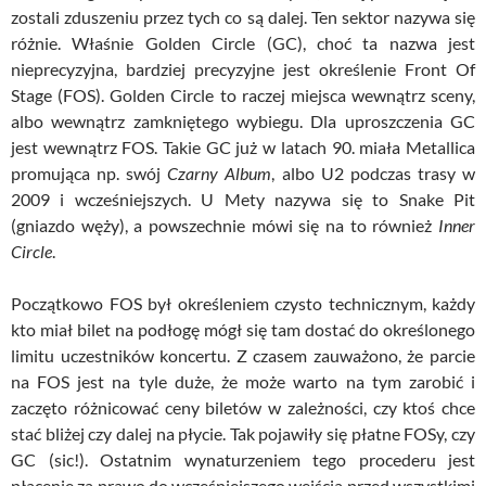
zostali zduszeniu przez tych co są dalej. Ten sektor nazywa się
różnie. Właśnie Golden Circle (GC), choć ta nazwa jest
nieprecyzyjna, bardziej precyzyjne jest określenie Front Of
Stage (FOS). Golden Circle to raczej miejsca wewnątrz sceny,
albo wewnątrz zamkniętego wybiegu. Dla uproszczenia GC
jest wewnątrz FOS. Takie GC już w latach 90. miała Metallica
promująca np. swój
Czarny Album
, albo U2 podczas trasy w
2009 i wcześniejszych. U Mety nazywa się to Snake Pit
(gniazdo węży), a powszechnie mówi się na to również
Inner
Circle
.
Początkowo FOS był określeniem czysto technicznym, każdy
kto miał bilet na podłogę mógł się tam dostać do określonego
limitu uczestników koncertu. Z czasem zauważono, że parcie
na FOS jest na tyle duże, że może warto na tym zarobić i
zaczęto różnicować ceny biletów w zależności, czy ktoś chce
stać bliżej czy dalej na płycie. Tak pojawiły się płatne FOSy, czy
GC (sic!). Ostatnim wynaturzeniem tego procederu jest
płacenie za prawo do wcześniejszego wejścia przed wszystkimi