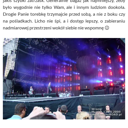
jakiś szybki zatrzask. Generalnie bagaż jak najmniejszy, żeby
było wygodnie nie tylko Wam, ale i innym ludziom dookoła.
Drogie Panie torebkę trzymajcie przed sobą, a nie z boku czy
na pośladkach. Licho nie śpi, a i dostęp lepszy, o zabieraniu
nadmiarowej przestrzeni wokół siebie nie wspomnę 😉