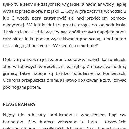
tylko tyle żeby nie zasychało w gardle, a nadmiar wody lepiej
wydalić przez skórę, niż jako 1. Gdy w grę zaczyna wchodzić 2
lub 3 wtedy pora zastanowić się nad przyjęciem pomocy
medycznej. W letnie dni to prosta droga do odwodnienia.
Uwierzcie mi – idzie wytrzymać z półlitrowym napojem przez
cały okres kilku godzin wyczekiwania pod sceną, a potem do
ostatniego „Thank you! – We see You next time!”
Dobrym pomysłem jest zabranie soków w małych kartonikach,
albo w foliowych woreczkach z zakrętką. Za naszą zachodnią
granicą takie napoje są bardzo popularne na koncertach.
Ochrona przepuszcza z nimi, a i łatwo opakowanie zutylizować
pod nogami potem.
FLAGI, BANERY
Nigdy nie robiliśmy problemów z wnoszeniem flag czy
bannerów. Przy bramce zgłaszane to było i oczywiście
pokazane. Inaczej z możliwością ich montażu na barierkach czy