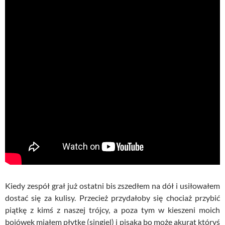
Kiedy zespół grał już ostatni bis zszedłem na dół i usiłowałem
dostać się za kulisy. Przecież przydałoby się chociaż przybić
piątkę z kimś z naszej trójcy, a poza tym w kieszeni moich
bojówek miałem płytkę (singiel) i pisaka bo może akurat któryś