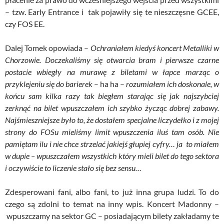
– tzw. Early Entrance i tak pojawiły się te nieszczęsne GCEE,
czy FOS EE.
Dalej Tomek opowiada –
Ochraniałem kiedyś koncert Metalliki w
Chorzowie. Doczekaliśmy się otwarcia bram i pierwsze czarne
postacie wbiegły na murawę z biletami w łapce marząc o
przyklejeniu się do barierek
– ha ha –
rozumiałem ich doskonale, w
końcu sam kilka razy tak biegłem starając się jak najszybciej
zerknąć na bilet wpuszczałem ich szybko życząc dobrej zabawy.
Najśmieszniejsze było to, że dostałem specjalne liczydełko i z mojej
strony do FOSu mieliśmy limit wpuszczenia iluś tam osób. Nie
pamiętam ilu i nie chce strzelać jakiejś głupiej cyfry… ja to miałem
w dupie – wpuszczałem wszystkich który mieli bilet do tego sektora
i oczywiście to liczenie stało się bez sensu…
Zdesperowani fani, albo fani, to już inna grupa ludzi. To do
czego są zdolni to temat na inny wpis. Koncert Madonny –
wpuszczamy na sektor GC – posiadającym bilety zakładamy te