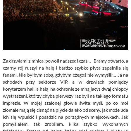
Za drzwiami zimnica, powoli nadszedł czas… Bramy otwarto, a
czarny rój ruszył na halę i bardzo szybko płyta zapełniła się
fanami. Nie byłbym sobą, gdybym czegoś nie wymyślił… Ja na
schodach przy sektorze VIP, a w drzwiach pomiędzy
korytarzem hali, a halą na ochronie ze mną jacyś dwaj chłopcy
wystraszeni, którzy chyba pierwszy raz byli na takiego formatu
imprezie. W mojej szalonej głowie świta myśl, po co moi
ziomale mają się cisnąć na płycie daleko od sceny, jak może uda
ich się wpuścić i posadzić na porządnych miejscówkach. Jak
pomyślałem, tak zrobiłem, kilka szybko wykonanych
telefonów. Potem od kolegi który miał miejsca i bilety w