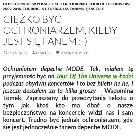
DEPECHE MODE W POLSCE
,
EXCITER TOUR 2001
,
TOUR OF THE UNIVERSE
2009-2010
,
TOURING IN GENERAL
,
U2
,
ZANIM SIĘ ZACZNIE
CIĘŻKO BYĆ
OCHRONIARZEM, KIEDY
JEST SIĘ FANEM :-)
2016-10-31
MARTINI
2 KOMENTARZE
Ochraniałem depeche MODE. Tak, miałem tę
przyjemność być na
Tour Of The Universe w Łodzi
podczas obydwu koncertów i to bez biletu he he, i
jeszcze dostałem za to kilka groszy
– Wspomina
Tomek. Zapraszamy do przeczytania tekstu o
tym jak ktoś kto ma dbać o nasze
bezpieczeństwo na koncercie widzi nas i sam
koncert. Trudno być jednak ochroniarzem, gdy
się jest jednocześnie fanem depeche MODE.