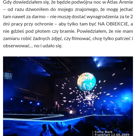
Gdy dowiedziałem się, że będzie podwójna noc w Atlas Arenie
– od razu dzwoniłem do mojego znajomego, że mogę jechać
tam nawet za darmo – nie muszę dostać wynagrodzenia za te 2
dni pracy przy ochronie – aby tylko tam być NA OBIEKCIE, a
nie gdzieś pod płotem czy bramie. Powiedziałem, że nie mam
zamiaru robić żadnych zdjęć, czy filmować, chcę tylko patrzeć i
obserwować… no i udało się.