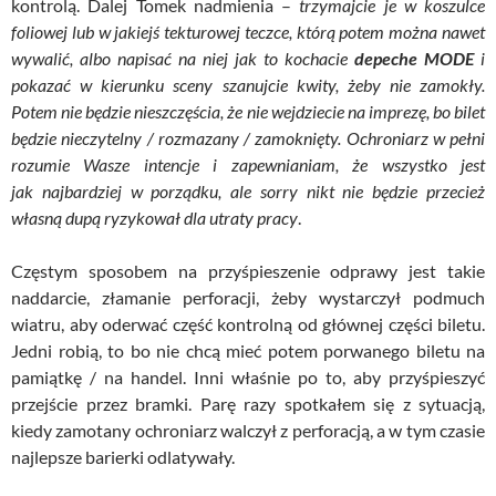
kontrolą. Dalej Tomek nadmienia –
trzymajcie je w koszulce
foliowej lub w jakiejś tekturowej teczce, którą potem można nawet
wywalić, albo napisać na niej jak to kochacie
depeche MODE
i
pokazać w kierunku sceny szanujcie kwity, żeby nie zamokły.
Potem nie będzie nieszczęścia, że nie wejdziecie na imprezę, bo bilet
będzie nieczytelny / rozmazany / zamoknięty. Ochroniarz w pełni
rozumie Wasze intencje i zapewnianiam, że wszystko jest
jak najbardziej w porządku, ale sorry nikt nie będzie przecież
własną dupą ryzykował dla utraty pracy
.
Częstym sposobem na przyśpieszenie odprawy jest takie
naddarcie, złamanie perforacji, żeby wystarczył podmuch
wiatru, aby oderwać część kontrolną od głównej części biletu.
Jedni robią, to bo nie chcą mieć potem porwanego biletu na
pamiątkę / na handel. Inni właśnie po to, aby przyśpieszyć
przejście przez bramki. Parę razy spotkałem się z sytuacją,
kiedy zamotany ochroniarz walczył z perforacją, a w tym czasie
najlepsze barierki odlatywały.