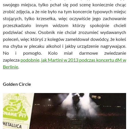
swojego miejsca, tylko pchał się pod scenę koniecznie chcąc
zrobić zdjęcia, a że nie było na tym koncercie typowych miejsc
stojących, tylko krzesełka, więc oczywiście jego zachowanie
przeszkadzało innym widzom którzy spokojnie chcieli
podziwiać show. Osobnik nie chciał zrozumieć wydawanych
poleceń, więc któryś z kolegów zameldował dowódcy, że koleś
ma chyba w plecaku alkohol i jakby urządzenie nagrywające.
No i pomogło. Kolo miał darmowe zwiedzanie
zaplecza
podobnie, jak Martini w 2013 podczas koncertu dM w
Berlinie
.
Golden Circle