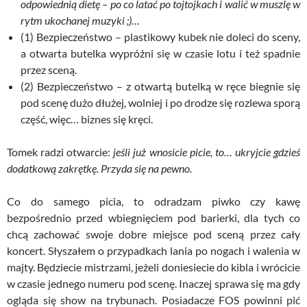
odpowiednią dietę – po co latać po tojtojkach i walić w muszlę w
rytm ukochanej muzyki ;)…
(1) Bezpieczeństwo – plastikowy kubek nie doleci do sceny,
a otwarta butelka wypróżni się w czasie lotu i też spadnie
przez sceną.
(2) Bezpieczeństwo – z otwartą butelką w ręce biegnie się
pod scenę dużo dłużej, wolniej i po drodze się rozlewa sporą
część, więc… biznes się kręci.
Tomek radzi otwarcie:
jeśli już wnosicie picie, to… ukryjcie gdzieś
dodatkową zakrętkę. Przyda się na pewno.
Co do samego picia, to odradzam piwko czy kawę
bezpośrednio przed wbiegnięciem pod barierki, dla tych co
chcą zachować swoje dobre miejsce pod sceną przez cały
koncert. Słyszałem o przypadkach lania po nogach i walenia w
majty. Będziecie mistrzami, jeżeli doniesiecie do kibla i wrócicie
w czasie jednego numeru pod scenę. Inaczej sprawa się ma gdy
ogląda się show na trybunach. Posiadacze FOS powinni pić