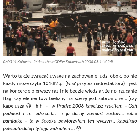
060314_Katowice_24depeche MODE w Katowicach 2006.03.14 (024)
Warto także zwracać uwagę na zachowanie ludzi obok, bo nie
każdy może czyta 101dM.pl (
Nie?
przypis nadredaktora) i jest
na koncercie pierwszy raz i nie będzie wiedział, że np. rzucanie
flagi czy elementów bielizny na scenę jest zabronione .. (czy
kapelusza 😉 hihi –
w Pradze 2006 kapelusz rzuciłem – Gah
podniósł i mi odrzucił… i ja durny zamiast zostawić sobie
pamiątkę – to w Spodku powtórzyłem ten wyczyn… kapelingo
poleciało dalej i tyle go widziałem …
☹