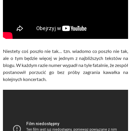
Niestety coś poszło nie tak… tzn. wiadomo co poszło nie tak,
ale o tym będzie więcej w jednym z najbliższych tekstów na
blogu. W każdym razie numer wypadł na tyle fatalnie, że zespół
postanowił porzucić go bez próby zagrania kawałka na
kolejnych koncertach.