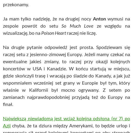
przekonamy.
Ja mam tylko nadzieję, że na drugiej nocy
Anton
wymusi na
zespole powrót do setu
So Much Love
ze względu na
wizualizację, bo na
Poison Heart
raczej nie liczę.
Na drugie pytanie odpowiedź jest prosta. Spodziewam się
raczej setu z jesienno-zimowej Europy. Jeżeli mamy czekać na
ewentualne jakieś zmiany, to raczej przy okazji kolejnych
koncertów w USA i Kanadzie. W końcu startują w miejscu,
gdzie skończyli trasę i wracają po śladzie do Kanady, a jak już
wspomniałem wcześniej set grany w Europie był tym, który
właśnie w Kalifornii był mocno ogrywany. Z setem po
zamianach najprawdopodobniej przyjadą też do Europy na
finał.
Najwiekszą niewiadomą jest wciąż kolejna odsłona (nr 7) po
Azji
chyba, że ta dziura między Amerykami, to będzie urlop i
regeneracja sił przed kolejnymi koncertami po oby stronach