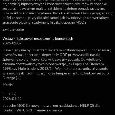
najbardziej hipnotycznych i konsekwentnych albumów w dorobku
zespołu, muzycznym majstersztykiem i dziełem ponadczasowym.
Dziś w 40. w rocznicę wydania Black Celebration Elwira przygląda się
bliżej znaczeniu płyty dla niej samej, jak i w odczytuje uniwersalnye
znaczenie piątego, studyjnego krążka depeche MODE
Elwira Błońska
Wstawki tekstowe i muzyczne na koncertach
2026-02-07
Dave nigdy nie był mistrzem świata w rozbudowywaniu ponad miarę
utworów na koncertach. depeche MODE przyzwyczaili nas do
śpiewania swoich kawałków w klasyczny sposób. Od wielkiego
dzwona dostawaliśmy zwolnione wersje, jak Enjoy The Silence w
1998, czy Halo trasie w 2013/14. Wynikało to z ograniczeń zespołu
własnych, jak i technicznych oraz temperamentu członków zespołu.
Dlatego […]
Martini
HELP (2)
2026-01-22
depeche MODE z nowym utworem na składance HELP (2) dla
fundacji WarChild. Premiera 6 marca