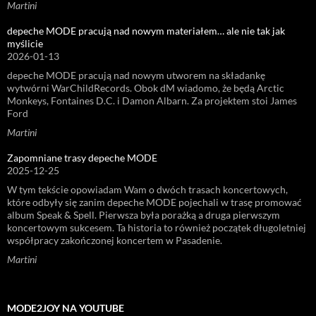
Martini
depeche MODE pracują nad nowym materiałem… ale nie tak jak
myślicie
2026-01-13
depeche MODE pracują nad nowym utworem na składankę
wytwórni WarChildRecords. Obok dM wiadomo, że będą Arctic
Monkeys, Fontaines D.C. i Damon Albarn. Za projektem stoi James
Ford
Martini
Zapomniane trasy depeche MODE
2025-12-25
W tym tekście opowiadam Wam o dwóch trasach koncertowych,
które odbyły się zanim depeche MODE pojechali w trasę promować
album Speak & Spell. Pierwsza była porażką a druga pierwszym
koncertowym sukcesem. Ta historia to również początek długoletniej
współpracy zakończonej koncertem w Pasadenie.
Martini
MODE2JOY NA YOUTUBE