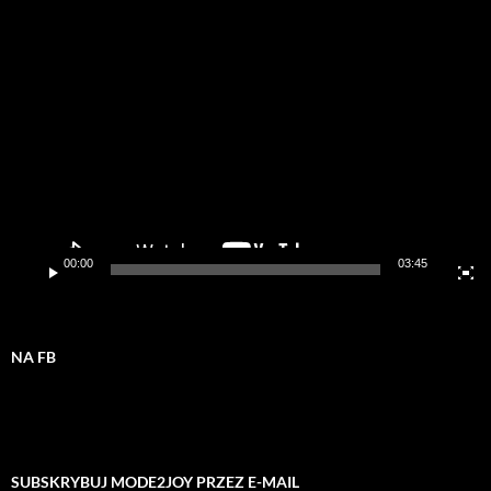
Odtwarzacz
video
00:00
03:45
NA FB
SUBSKRYBUJ MODE2JOY PRZEZ E-MAIL