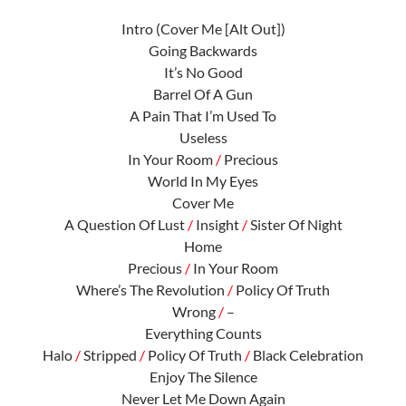
Intro (Cover Me [Alt Out])
Going Backwards
It’s No Good
Barrel Of A Gun
A Pain That I’m Used To
Useless
In Your Room
/
Precious
World In My Eyes
Cover Me
A Question Of Lust
/
Insight
/
Sister Of Night
Home
Precious
/
In Your Room
Where’s The Revolution
/
Policy Of Truth
Wrong
/
–
Everything Counts
Halo
/
Stripped
/
Policy Of Truth
/
Black Celebration
Enjoy The Silence
Never Let Me Down Again