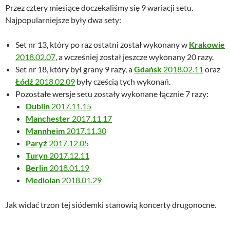
Przez cztery miesiące doczekaliśmy się 9 wariacji setu.
Najpopularniejsze były dwa sety:
Set nr 13, który po raz ostatni został wykonany w
Krakowie
2018.02.07
, a wcześniej został jeszcze wykonany 20 razy.
Set nr 18, który był grany 9 razy, a
Gdańsk
2018.02.11
oraz
Łódź
2018.02.09
były cześcią tych wykonań.
Pozostałe wersje setu zostały wykonane łącznie 7 razy:
Dublin
2017.11.15
Manchester
2017.11.17
Mannheim
2017.11.30
Paryż
2017.12.05
Turyn
2017.12.11
Berlin
2018.01.19
Mediolan
2018.01.29
Jak widać trzon tej siódemki stanowią koncerty drugonocne.