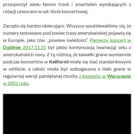
przysporzył wielu fanom trosk i zmartwień wynikających z
rotacji utworami w set-liście koncertowej.
Zaczęło się bardzo obiecująco. Wszyscy spodziewaliśmy się, że
numery testowane pod koniec trasy amerykańskiej pojawią się
w Europie, jako tzw. „powiew świeżości”.
Pierwszy koncert w
Dublinie
2017.11.15
był jakby kontynuacją (wariacją) setu z
amerykańskich nocy. Z tą różnicą, że kawałki grane wymiennie
podczas koncertów w
Kalifornii
miały się stać standardowymi
w setliście, a całość miała być wzbogacona o
Halo
grane w
regularnej wersji pamiętanej choćby
z koncertu w
Warszawie
w 2001 roku
.