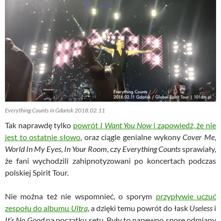
Everything Counts in Gdańsk 2018.02.11
Tak naprawdę tylko
powrót
I Want You Now
i zapowiedź, że nie
jest to ostatnie słowo
, oraz ciągle genialne wykony
Cover Me
,
World In My Eyes
,
In Your Room
, czy
Everything Counts
sprawiały,
że fani wychodzili zahipnotyzowani po koncertach podczas
polskiej Spirit Tour.
Nie można też nie wspomnieć, o sporym
przypływie uczuć
zespołu do albumu
Ultra
, a dzięki temu powrót do łask
Useless
i
It’s No Good
na początku setu. Były to napewno spore odmiany