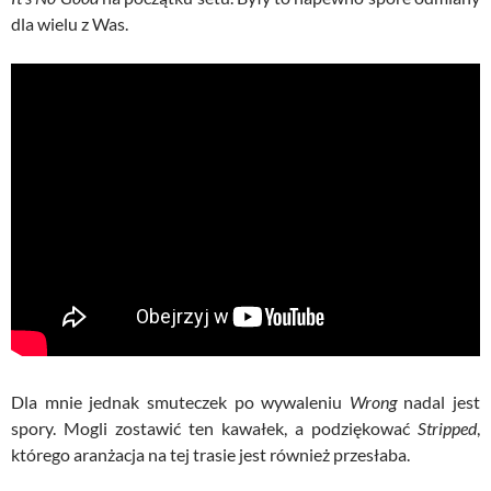
dla wielu z Was.
Dla mnie jednak smuteczek po wywaleniu
Wrong
nadal jest
spory. Mogli zostawić ten kawałek, a podziękować
Stripped
,
którego aranżacja na tej trasie jest również przesłaba.