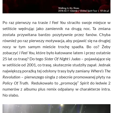
Po raz pierwszy na trasie
I Feel You
straciło swoje miejsce w
setliście wędrując jako zamiennik na drugą noc. Ta zmiana
została przywitana bardzo pozytywnie przez fanów. Chyba
również po raz pierwszy motywacja, aby pojawić się na drugiej
nocy w tym samym mieście trochę spadła. Bo co? Żeby
zobaczyć
I Feel You
, które było katowane latem i przez ostatnie
25 lat co trasę? Do tego
Sister Of Night
i
Judas
– pojawiające się
w setliście od 2001, co trasę, skutecznie studziły zapał. Jednak
największą porażką tej odsłony trasy były zamiany
Where’s The
Revolution
– pierwszego singla z obecnie promowanej płyty na
Policy Of Truth
. Redukowało to „promocję”
Spirit
do ledwie 2
numerów z albumu plus remix odpalany w charakterze intra.
No słabo.