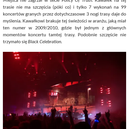
trasie nie ma szczęścia (póki co) i tylko 7 wykonań na 99
koncertów granych przez dotychczasowe 3 nogi trasy daje do
myślenia. Kawałkowi brakuje tej świeżości w aranżu, jaką miał
ten numer w 2009/2010, gdzie był jednym z głównych
momentów koncertu tamtej trasy. Podobnie szczęście nie
trzymało się
Black Celebration
.