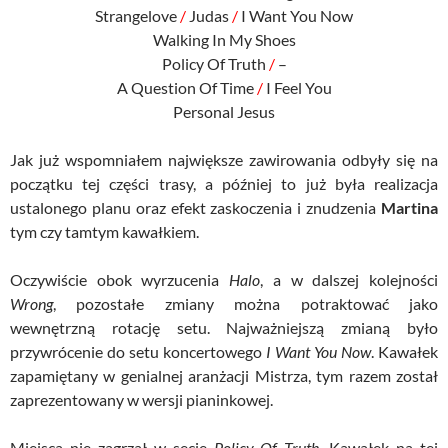
Strangelove
/
Judas
/
I Want You Now
Walking In My Shoes
Policy Of Truth
/
–
A Question Of Time
/
I Feel You
Personal Jesus
Jak już wspomniałem największe zawirowania odbyły się na
początku tej części trasy, a później to już była realizacja
ustalonego planu oraz efekt zaskoczenia i znudzenia
Martina
tym czy tamtym kawałkiem.
Oczywiście obok wyrzucenia
Halo
, a w dalszej kolejności
Wrong
, pozostałe zmiany można potraktować jako
wewnętrzną rotację setu. Najważniejszą zmianą było
przywrócenie do setu koncertowego
I Want You Now
. Kawałek
zapamiętany w genialnej aranżacji Mistrza, tym razem został
zaprezentowany w wersji pianinkowej.
Miejsca nie zagrzał w secie
Policy Of Truth
. Kawałek na tej