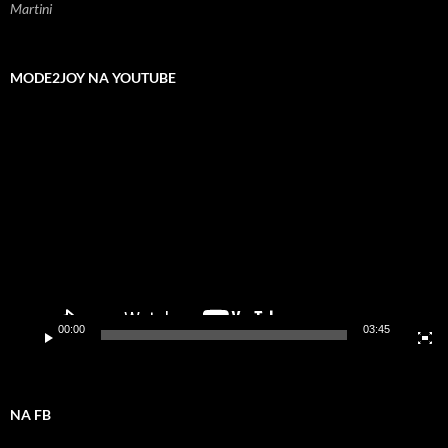
Martini
MODE2JOY NA YOUTUBE
Odtwarzacz
video
00:00
03:45
NA FB