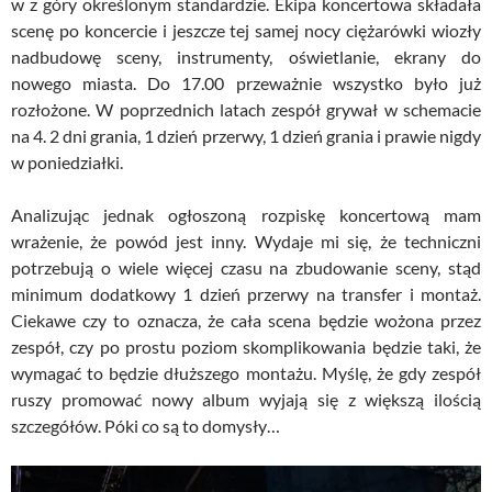
w z góry określonym standardzie. Ekipa koncertowa składała
scenę po koncercie i jeszcze tej samej nocy ciężarówki wiozły
nadbudowę sceny, instrumenty, oświetlanie, ekrany do
nowego miasta. Do 17.00 przeważnie wszystko było już
rozłożone. W poprzednich latach zespół grywał w schemacie
na 4. 2 dni grania, 1 dzień przerwy, 1 dzień grania i prawie nigdy
w poniedziałki.
Analizując jednak ogłoszoną rozpiskę koncertową mam
wrażenie, że powód jest inny. Wydaje mi się, że techniczni
potrzebują o wiele więcej czasu na zbudowanie sceny, stąd
minimum dodatkowy 1 dzień przerwy na transfer i montaż.
Ciekawe czy to oznacza, że cała scena będzie wożona przez
zespół, czy po prostu poziom skomplikowania będzie taki, że
wymagać to będzie dłuższego montażu. Myślę, że gdy zespół
ruszy promować nowy album wyjają się z większą ilością
szczegółów. Póki co są to domysły…