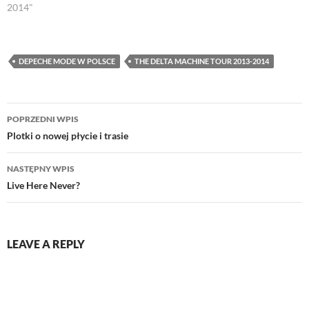
2014"
DEPECHE MODE W POLSCE
THE DELTA MACHINE TOUR 2013-2014
Nawigacja
POPRZEDNI WPIS
wpisu
Plotki o nowej płycie i trasie
NASTĘPNY WPIS
Live Here Never?
LEAVE A REPLY