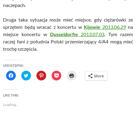
naczepach.
Druga taka sytuacja może mieć miejsce, gdy ciężarówki ze
sprzętem będą wracać z koncertu w
Kijowie
2013.06.29
na
miejsce koncertu w
Dusseldorfie
2013.07.03
. Tym razem
raczej fani z południa Polski przemierzający 4/A4 mogą mieć
trochę szczęścia.
UDOSTĘPNIJ
C
C
C
C
C
More
l
l
l
l
l
i
i
i
i
i
c
c
c
c
c
k
k
k
k
k
t
t
t
t
t
LIKE THIS:
o
o
o
o
o
s
s
s
s
p
Loading...
h
h
h
h
r
a
a
a
a
i
r
r
r
r
n
e
e
e
e
t
o
o
o
o
(
n
n
n
n
O
F
T
P
P
p
a
w
i
o
e