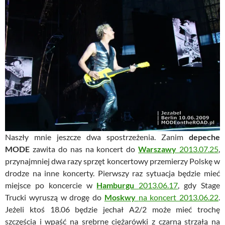
Naszły mnie jeszcze dwa spostrzeżenia. Zanim
depeche
MODE
zawita do nas na koncert do
Warszawy
2013.07.25
,
przynajmniej dwa razy sprzęt koncertowy przemierzy Polskę w
drodze na inne koncerty. Pierwszy raz sytuacja będzie mieć
miejsce po koncercie w
Hamburgu
2013.06.17
, gdy Stage
Trucki wyruszą w drogę do
Moskwy
na koncert 2013.06.22
.
Jeżeli ktoś 18.06 będzie jechał A2/2 może mieć trochę
szczęścia i wpaść na srebrne ciężarówki z czarną strzałą na