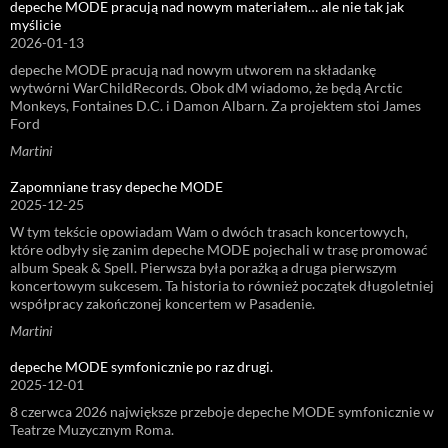
depeche MODE pracują nad nowym materiałem… ale nie tak jak
myślicie
2026-01-13
depeche MODE pracują nad nowym utworem na składankę
wytwórni WarChildRecords. Obok dM wiadomo, że będą Arctic
Monkeys, Fontaines D.C. i Damon Albarn. Za projektem stoi James
Ford
Martini
Zapomniane trasy depeche MODE
2025-12-25
W tym tekście opowiadam Wam o dwóch trasach koncertowych,
które odbyły się zanim depeche MODE pojechali w trasę promować
album Speak & Spell. Pierwsza była porażką a druga pierwszym
koncertowym sukcesem. Ta historia to również początek długoletniej
współpracy zakończonej koncertem w Pasadenie.
Martini
depeche MODE symfonicznie po raz drugi.
2025-12-01
8 czerwca 2026 największe przeboje depeche MODE symfonicznie w
Teatrze Muzycznym Roma.