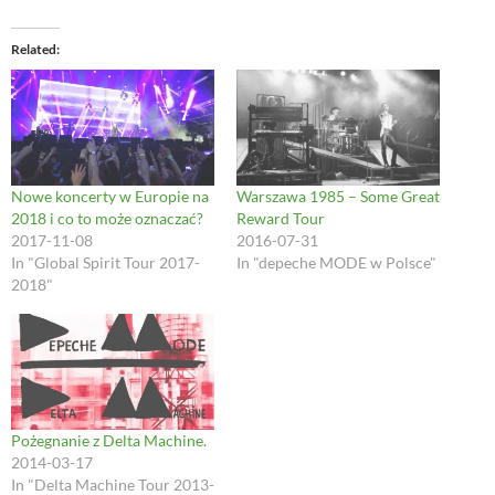
c
i
n
c
n
e
t
t
k
s
b
t
e
e
i
o
e
r
t
n
Related
o
r
e
(
n
k
(
s
O
e
(
O
t
p
w
O
p
(
e
w
p
e
O
n
i
e
n
p
s
n
n
s
e
i
d
s
i
n
n
o
i
n
s
n
w
n
n
i
e
)
Nowe koncerty w Europie na
Warszawa 1985 – Some Great
n
e
n
w
2018 i co to może oznaczać?
Reward Tour
e
w
n
w
w
w
e
i
2017-11-08
2016-07-31
w
i
w
n
In "Global Spirit Tour 2017-
In "depeche MODE w Polsce"
i
n
w
d
n
d
i
o
2018"
d
o
n
w
o
w
d
)
w
)
o
)
w
)
Pożegnanie z Delta Machine.
2014-03-17
In "Delta Machine Tour 2013-