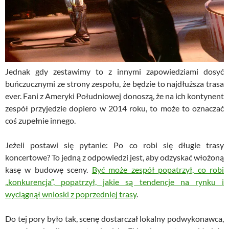
Jednak gdy zestawimy to z innymi zapowiedziami dosyć
buńczucznymi ze strony zespołu, że będzie to najdłuższa trasa
ever. Fani z Ameryki Południowej donoszą, że na ich kontynent
zespół przyjedzie dopiero w 2014 roku, to może to oznaczać
coś zupełnie innego.
Jeżeli postawi się pytanie: Po co robi się długie trasy
koncertowe? To jedną z odpowiedzi jest, aby odzyskać włożoną
kasę w budowę sceny.
Być może zespół popatrzył, co robi
„konkurencja”, popatrzył, jakie są tendencje na rynku i
wyciągnął wnioski z poprzedniej trasy
.
Do tej pory było tak, scenę dostarczał lokalny podwykonawca,