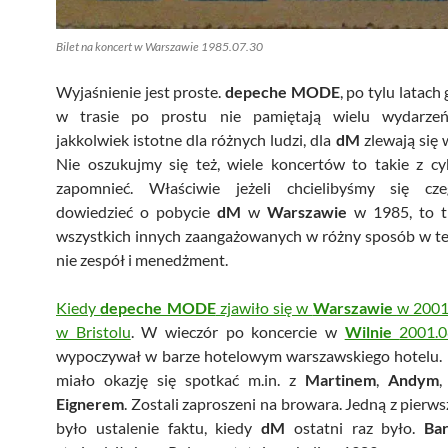
Bilet na koncert w Warszawie 1985.07.30
Wyjaśnienie jest proste.
depeche MODE
, po tylu latach 
w trasie po prostu nie pamiętają wielu wydarzeń
jakkolwiek istotne dla różnych ludzi, dla
dM
zlewają się 
Nie oszukujmy się też, wiele koncertów to takie z cy
zapomnieć. Właściwie jeżeli chcielibyśmy się cz
dowiedzieć o pobycie
dM
w
Warszawie
w 1985, to t
wszystkich innych zaangażowanych w różny sposób w te
nie zespół i menedżment.
Kiedy
depeche MODE
zjawiło się w
Warszawie
w 2001 
w Bristolu
. W wieczór po koncercie w
Wilnie
2001.0
wypoczywał w barze hotelowym warszawskiego hotelu. 
miało okazję się spotkać m.in. z
Martinem
,
Andym
Eignerem
. Zostali zaproszeni na browara. Jedną z pierws
było ustalenie faktu, kiedy
dM
ostatni raz było.
Ba