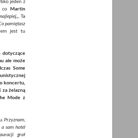
ybko jeden z
a co
Martin
najlepiej
„. Ta
Co pamiętasz
dem jest tu
a dotyczące
mu ale może
odczas Some
unistycznej
o koncertu,
ś za żelazną
che Mode z
u. Przyznam,
 a sam hotel
uracji grał