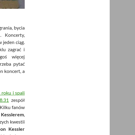
grania, bycia
. Koncerty,
w jeden ciąg.
klu zagrać i
egoś więcej
rzeba pytać
n koncert, a
roku i spali
8.31
zespół
Kilku fanów
,
Kesslerem
,
zych kwestii
ron Kessler