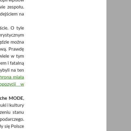
wie zespołu.
odejściem na
ście. O tyle
terystycznym
 gdzie można
ową. Prawdę
 wiele w tym
em i fatalną
ybyli na ten
hrona miała
opozycji w
eche MODE
,
uki i kultury
czeniu stanu
odarczego.
y się Polsce