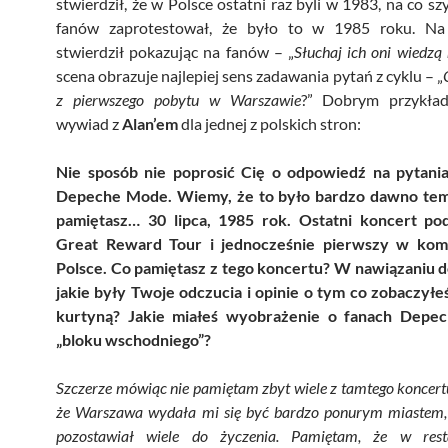
stwierdził, że w Polsce ostatni raz byli w 1983, na co sz
fanów zaprotestował, że było to w 1985 roku. N
stwierdził pokazując na fanów – „
Słuchaj ich oni wiedzą 
scena obrazuje najlepiej sens zadawania pytań z cyklu – „
z pierwszego pobytu w Warszawie
?” Dobrym przykła
wywiad z
Alan’em
dla jednej z polskich stron:
Nie sposób nie poprosić Cię o odpowiedź na pytani
Depeche Mode. Wiemy, że to było bardzo dawno te
pamiętasz… 30 lipca, 1985 rok. Ostatni koncert p
Great Reward Tour i jednocześnie pierwszy w kom
Polsce. Co pamiętasz z tego koncertu? W nawiązaniu d
jakie były Twoje odczucia i opinie o tym co zobaczyłe
kurtyną? Jakie miałeś wyobrażenie o fanach Depe
„bloku wschodniego”?
Szczerze mówiąc nie pamiętam zbyt wiele z tamtego koncert
że Warszawa wydała mi się być bardzo ponurym miastem,
pozostawiał wiele do życzenia. Pamiętam, że w resta