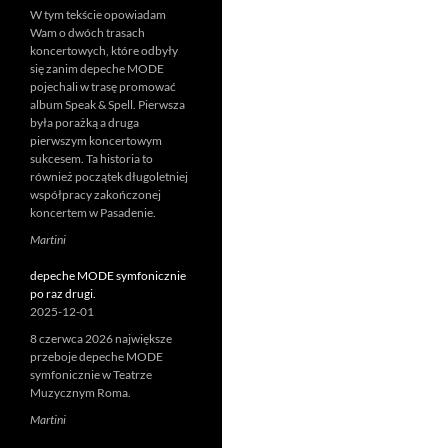
W tym tekście opowiadam
Wam o dwóch trasach
koncertowych, które odbyły
się zanim depeche MODE
pojechali w trasę promować
album Speak & Spell. Pierwsza
była porażką a druga
pierwszym koncertowym
sukcesem. Ta historia to
również początek długoletniej
współpracy zakończonej
koncertem w Pasadenie.
Martini
depeche MODE symfonicznie
po raz drugi.
2025-12-01
8 czerwca 2026 największe
przeboje depeche MODE
symfonicznie w Teatrze
Muzycznym Roma.
Martini