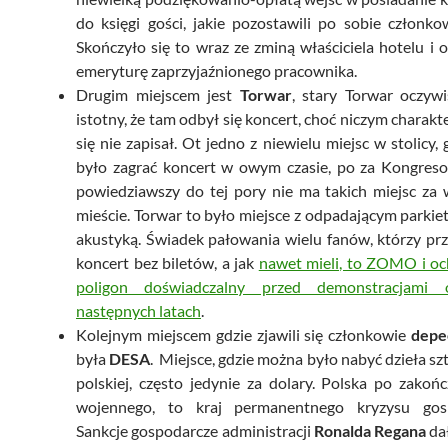
do księgi gości, jakie pozostawili po sobie członko
Skończyło się to wraz ze zminą właściciela hotelu i 
emeryturę zaprzyjaźnionego pracownika.
Drugim miejscem jest
Torwar
, stary Torwar oczywi
istotny, że tam odbył się koncert, choć niczym charak
się nie zapisał. Ot jedno z niewielu miejsc w stolicy,
było zagrać koncert w owym czasie, po za Kongres
powiedziawszy do tej pory nie ma takich miejsc za
mieście. Torwar to było miejsce z odpadającym parkiet
akustyką. Świadek pałowania wielu fanów, którzy prz
koncert bez biletów, a jak
nawet mieli, to ZOMO i oc
poligon doświadczalny przed demonstracjami 
następnych latach
.
Kolejnym miejscem gdzie zjawili się członkowie
dep
była
DESA
. Miejsce, gdzie można było nabyć dzieła szt
polskiej, często jedynie za dolary. Polska po zakoń
wojennego, to kraj permanentnego kryzysu gosp
Sankcje gospodarcze administracji
Ronalda Regana
dał