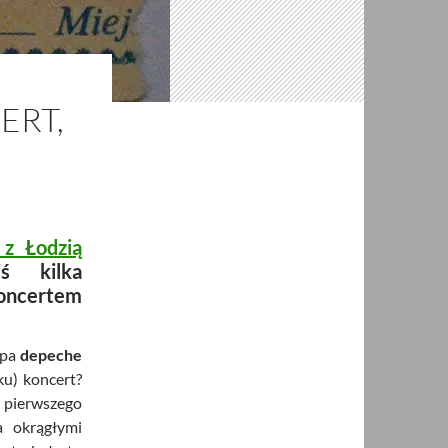
ERT,
 z Łodzią
ś kilka
koncertem
ipa
depeche
ku) koncert?
ć pierwszego
a okrągłymi