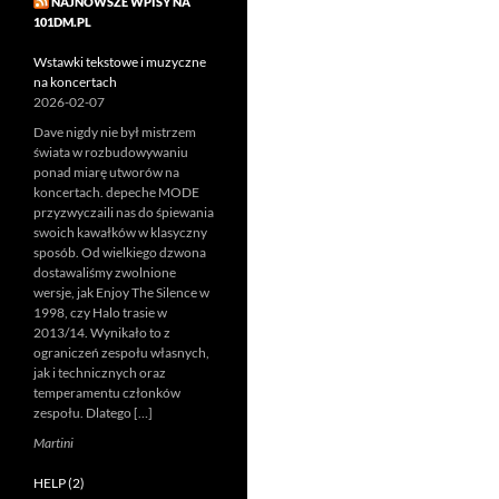
NAJNOWSZE WPISY NA
101DM.PL
Wstawki tekstowe i muzyczne
na koncertach
2026-02-07
Dave nigdy nie był mistrzem
świata w rozbudowywaniu
ponad miarę utworów na
koncertach. depeche MODE
przyzwyczaili nas do śpiewania
swoich kawałków w klasyczny
sposób. Od wielkiego dzwona
dostawaliśmy zwolnione
wersje, jak Enjoy The Silence w
1998, czy Halo trasie w
2013/14. Wynikało to z
ograniczeń zespołu własnych,
jak i technicznych oraz
temperamentu członków
zespołu. Dlatego […]
Martini
HELP (2)