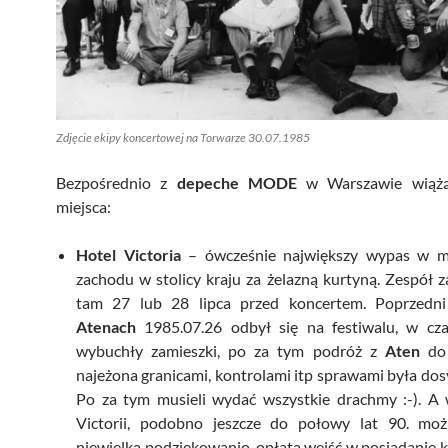
Zdjęcie ekipy koncertowej na Torwarze 30.07.1985
Bezpośrednio z
depeche MODE
w Warszawie wiążą 
miejsca:
Hotel Victoria
– ówcześnie największy wypas w mi
zachodu w stolicy kraju za żelazną kurtyną. Zespół z
tam 27 lub 28 lipca przed koncertem. Poprzedn
Atenach
1985.07.26 odbył się na festiwalu, w cza
wybuchły zamieszki, po za tym podróż z
Aten
d
najeżona granicami, kontrolami itp sprawami była dosy
Po za tym musieli wydać wszystkie drachmy :-). A 
Victorii, podobno jeszcze do połowy lat 90. mo
niewielką podziękowanio-opłatą wejść w posiadanie 