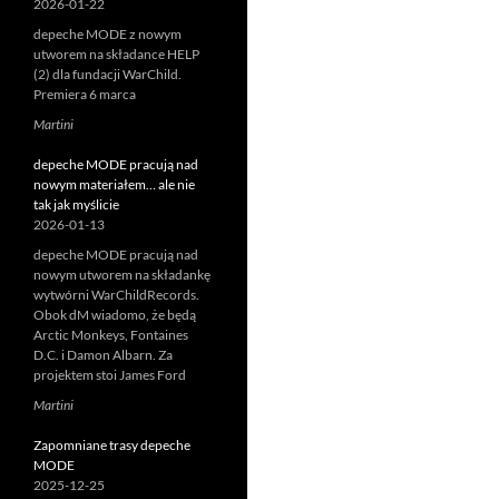
2026-01-22
depeche MODE z nowym
utworem na składance HELP
(2) dla fundacji WarChild.
Premiera 6 marca
Martini
depeche MODE pracują nad
nowym materiałem… ale nie
tak jak myślicie
2026-01-13
depeche MODE pracują nad
nowym utworem na składankę
wytwórni WarChildRecords.
Obok dM wiadomo, że będą
Arctic Monkeys, Fontaines
D.C. i Damon Albarn. Za
projektem stoi James Ford
Martini
Zapomniane trasy depeche
MODE
2025-12-25