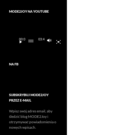
MODE2JOY NA YOUTUBE
Odtwarzacz
video
00:00
03:45
NA FB
SUBSKRYBUJ MODE2JOY
PRZEZ E-MAIL
Wpisz swój adres email, aby
śledzić blog MODE2Joy i
otrzymywać powiadomienia o
nowych wpisach.