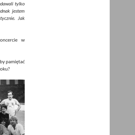
edawali tylko
ednak jestem
tycznie. Jak
oncercie w
by pamiętać
roku?