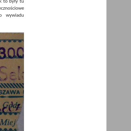
k to były tu
zecznościowe
go wywiadu