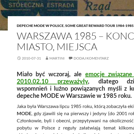
DEPECHE MODE W POLSCE
,
SOME GREAT REWARD TOUR 1984-1985
WARSZAWA 1985 – KONC
MIASTO, MIEJSCA
2010-07-31
MARTINI
DODAJ KOMENTARZ
Miało być wczoraj, ale
emocje związane
2010.02.10 przeważyły
, dlatego dzi
wspomnień i luźno powiązanych myśli z 
depeche MODE w Warszawie w 1985 roku.
Jaka była Warszawa lipcu 1985 roku, którą zobaczyła ek
MODE
, gdy zjawili się na pierwszy i jedyny (do 2001 ro
Członkowie, byli i obecni, przepytywani na okolicznoś
pobytu w Polsce z reguły załatwiają temat kilkom