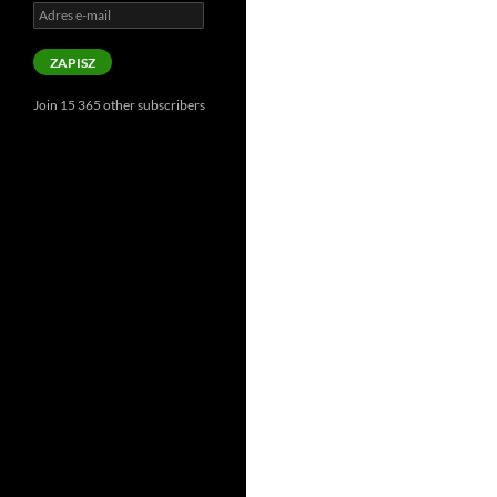
Adres
e-
mail
ZAPISZ
Join 15 365 other subscribers