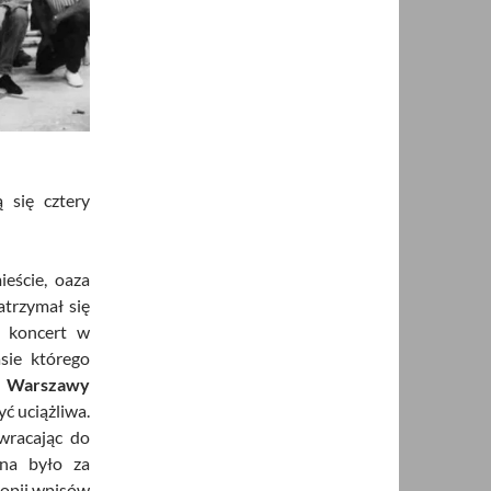
się cztery
eście, oaza
atrzymał się
i koncert w
sie którego
o
Warszawy
ć uciążliwa.
wracając do
żna było za
kopii wpisów