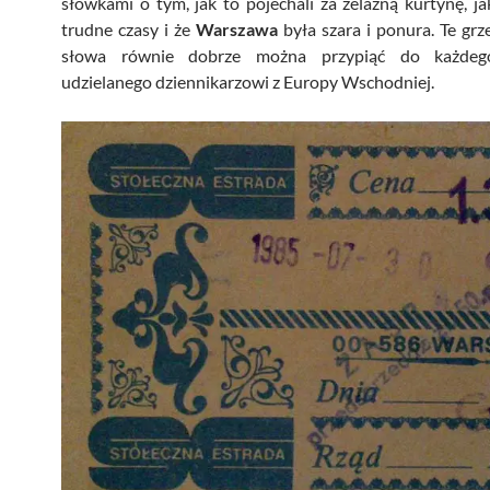
słówkami o tym, jak to pojechali za żelazną kurtynę, ja
trudne czasy i że
Warszawa
była szara i ponura. Te gr
słowa równie dobrze można przypiąć do każde
udzielanego dziennikarzowi z Europy Wschodniej.