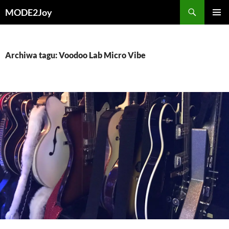
Przejdź
Szukaj
MODE2Joy
do
MENU
treści
GŁÓWN
Archiwa tagu: Voodoo Lab Micro Vibe