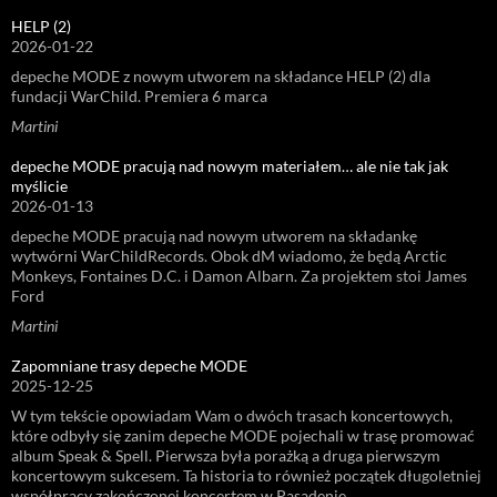
HELP (2)
2026-01-22
depeche MODE z nowym utworem na składance HELP (2) dla
fundacji WarChild. Premiera 6 marca
Martini
depeche MODE pracują nad nowym materiałem… ale nie tak jak
myślicie
2026-01-13
depeche MODE pracują nad nowym utworem na składankę
wytwórni WarChildRecords. Obok dM wiadomo, że będą Arctic
Monkeys, Fontaines D.C. i Damon Albarn. Za projektem stoi James
Ford
Martini
Zapomniane trasy depeche MODE
2025-12-25
W tym tekście opowiadam Wam o dwóch trasach koncertowych,
które odbyły się zanim depeche MODE pojechali w trasę promować
album Speak & Spell. Pierwsza była porażką a druga pierwszym
koncertowym sukcesem. Ta historia to również początek długoletniej
współpracy zakończonej koncertem w Pasadenie.