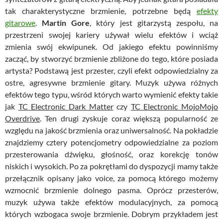
tak charakterystyczne brzmienie, potrzebne będą
efekty
gitarowe
.
Martin Gore
, który jest gitarzystą zespołu, na
przestrzeni swojej kariery używał wielu efektów i wciąż
zmienia swój ekwipunek. Od jakiego efektu powinniśmy
zacząć, by stworzyć brzmienie zbliżone do tego, które posiada
artysta? Podstawą jest przester, czyli efekt odpowiedzialny za
ostre, agresywne brzmienie gitary. Muzyk używa różnych
efektów tego typu, wśród których warto wymienić efekty takie
jak
TC Electronic Dark Matter
czy
TC Electronic MojoMojo
Overdrive
. Ten drugi zyskuje coraz większą popularność ze
względu na jakość brzmienia oraz uniwersalność. Na pokładzie
znajdziemy cztery potencjometry odpowiedzialne za poziom
przesterowania dźwięku, głośność, oraz korekcję tonów
niskich i wysokich. Po za pokrętłami do dyspozycji mamy także
przełącznik opisany jako voice, za pomocą którego możemy
wzmocnić brzmienie dolnego pasma. Oprócz przesterów,
muzyk używa także efektów modulacyjnych, za pomocą
których wzbogaca swoje brzmienie. Dobrym przykładem jest