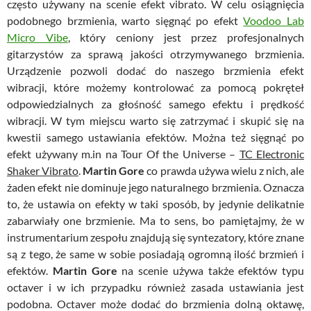
często używany na scenie efekt vibrato. W celu osiągnięcia
podobnego brzmienia, warto sięgnąć po efekt
Voodoo Lab
Micro Vibe
, który ceniony jest przez profesjonalnych
gitarzystów za sprawą jakości otrzymywanego brzmienia.
Urządzenie pozwoli dodać do naszego brzmienia efekt
wibracji, które możemy kontrolować za pomocą pokręteł
odpowiedzialnych za głośność samego efektu i prędkość
wibracji. W tym miejscu warto się zatrzymać i skupić się na
kwestii samego ustawiania efektów. Można też sięgnąć po
efekt używany m.in na Tour Of the Universe –
TC Electronic
Shaker Vibrato
.
Martin Gore
co prawda używa wielu z nich, ale
żaden efekt nie dominuje jego naturalnego brzmienia. Oznacza
to, że ustawia on efekty w taki sposób, by jedynie delikatnie
zabarwiały one brzmienie. Ma to sens, bo pamiętajmy, że w
instrumentarium zespołu znajdują się syntezatory, które znane
są z tego, że same w sobie posiadają ogromną ilość brzmień i
efektów.
Martin Gore
na scenie używa także efektów typu
octaver i w ich przypadku również zasada ustawiania jest
podobna. Octaver może dodać do brzmienia dolną oktawę,