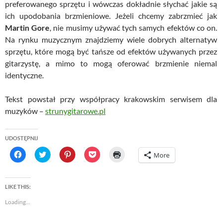
preferowanego sprzętu i wówczas dokładnie słychać jakie są
ich upodobania brzmieniowe. Jeżeli chcemy zabrzmieć jak
Martin Gore
, nie musimy używać tych samych efektów co on.
Na rynku muzycznym znajdziemy wiele dobrych alternatyw
sprzętu, które mogą być tańsze od efektów używanych przez
gitarzystę, a mimo to mogą oferować brzmienie niemal
identyczne.
Tekst powstał przy współpracy krakowskim serwisem dla
muzyków –
strunygitarowe.pl
UDOSTĘPNIJ
C
C
C
C
C
More
l
l
l
l
l
i
i
i
i
i
c
c
c
c
c
k
k
k
k
k
t
t
t
t
t
LIKE THIS:
o
o
o
o
o
s
s
s
s
p
Loading...
h
h
h
h
r
a
a
a
a
i
r
r
r
r
n