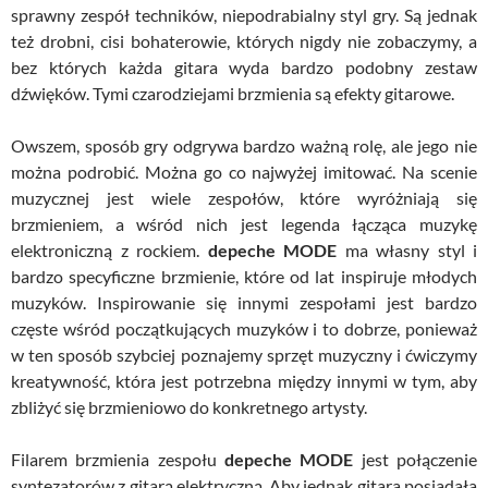
sprawny zespół techników, niepodrabialny styl gry. Są jednak
też drobni, cisi bohaterowie, których nigdy nie zobaczymy, a
bez których każda gitara wyda bardzo podobny zestaw
dźwięków. Tymi czarodziejami brzmienia są efekty gitarowe.
Owszem, sposób gry odgrywa bardzo ważną rolę, ale jego nie
można podrobić. Można go co najwyżej imitować. Na scenie
muzycznej jest wiele zespołów, które wyróżniają się
brzmieniem, a wśród nich jest legenda łącząca muzykę
elektroniczną z rockiem.
depeche MODE
ma własny styl i
bardzo specyficzne brzmienie, które od lat inspiruje młodych
muzyków. Inspirowanie się innymi zespołami jest bardzo
częste wśród początkujących muzyków i to dobrze, ponieważ
w ten sposób szybciej poznajemy sprzęt muzyczny i ćwiczymy
kreatywność, która jest potrzebna między innymi w tym, aby
zbliżyć się brzmieniowo do konkretnego artysty.
Filarem brzmienia zespołu
depeche MODE
jest połączenie
syntezatorów z gitarą elektryczną. Aby jednak gitara posiadała