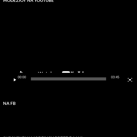
MODE2JOY NA YOUTUBE
Odtwarzacz
video
00:00
03:45
NA FB