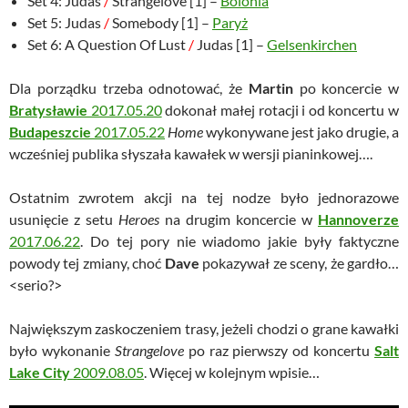
Set 4: Judas
/
Strangelove [1] –
Bolonia
Set 5: Judas
/
Somebody [1] –
Paryż
Set 6: A Question Of Lust
/
Judas [1] –
Gelsenkirchen
Dla porządku trzeba odnotować, że
Martin
po koncercie w
Bratysławie
2017.05.20
dokonał małej rotacji i od koncertu w
Budapeszcie
2017.05.22
Home
wykonywane jest jako drugie, a
wcześniej publika słyszała kawałek w wersji pianinkowej….
Ostatnim zwrotem akcji na tej nodze było jednorazowe
usunięcie z setu
Heroes
na drugim koncercie w
Hannoverze
2017.06.22
. Do tej pory nie wiadomo jakie były faktyczne
powody tej zmiany, choć
Dave
pokazywał ze sceny, że gardło…
<serio?>
Największym zaskoczeniem trasy, jeżeli chodzi o grane kawałki
było wykonanie
Strangelove
po raz pierwszy od koncertu
Salt
Lake City
2009.08.05
. Więcej w kolejnym wpisie…