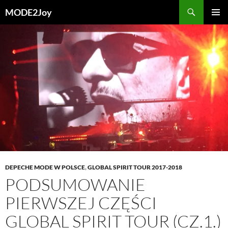
Przejdź
Szukaj
MODE2Joy
do
MENU
treści
GŁÓWN
DEPECHE MODE W POLSCE
,
GLOBAL SPIRIT TOUR 2017-2018
PODSUMOWANIE
PIERWSZEJ CZĘŚCI
GLOBAL SPIRIT TOUR (CZ.1.)