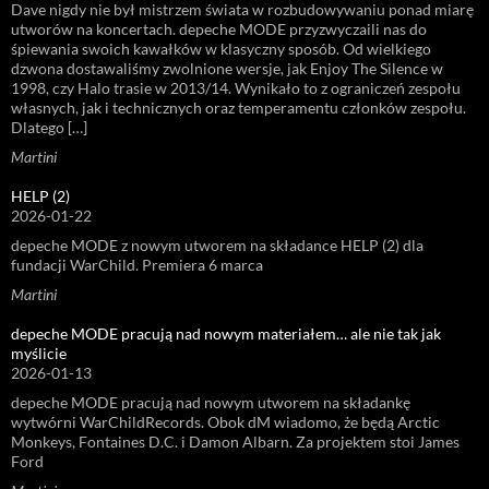
Dave nigdy nie był mistrzem świata w rozbudowywaniu ponad miarę
utworów na koncertach. depeche MODE przyzwyczaili nas do
śpiewania swoich kawałków w klasyczny sposób. Od wielkiego
dzwona dostawaliśmy zwolnione wersje, jak Enjoy The Silence w
1998, czy Halo trasie w 2013/14. Wynikało to z ograniczeń zespołu
własnych, jak i technicznych oraz temperamentu członków zespołu.
Dlatego […]
Martini
HELP (2)
2026-01-22
depeche MODE z nowym utworem na składance HELP (2) dla
fundacji WarChild. Premiera 6 marca
Martini
depeche MODE pracują nad nowym materiałem… ale nie tak jak
myślicie
2026-01-13
depeche MODE pracują nad nowym utworem na składankę
wytwórni WarChildRecords. Obok dM wiadomo, że będą Arctic
Monkeys, Fontaines D.C. i Damon Albarn. Za projektem stoi James
Ford