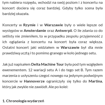
tym nabiera rozpędu, wchodzi na swój poziom i z koncertu na
koncert dociera się coraz bardziej. Gdyby tylko scena była
bardziej okazała.
Koncerty w
Rzymie
i w
Warszawie
były o wiele lepsze od
występów w
Amsterdamie
oraz
Antwerpii
. O ile zdania co do
setlisty nie zmieniłem, to w przypadku zespołu przyjemność z
ich oglądania z koncertu na koncert była coraz większa.
Ostatni koncert jaki widziałem w
Warszawie
był dla mnie
prawdziwą ucztą i to pomimo granego w koło jednego setu.
Jak już napisałem
Delta Machine Tour
była pod tym względem
ewenementem. 12 wariacji setu A i do tego set B. Tym razem
marzenia o usłyszeniu czegoś nowego na jedynym podwójnym
koncercie w
Hannoverze
ograniczyły się tylko do
Martina
,
który jak zwykle nie zawiódł. Ale po kolei:
1. Chronologia wydarzeń