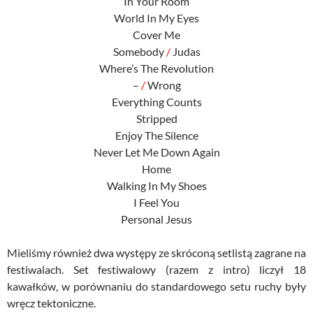
In Your Room
World In My Eyes
Cover Me
Somebody
/
Judas
Where’s The Revolution
–
/
Wrong
Everything Counts
Stripped
Enjoy The Silence
Never Let Me Down Again
Home
Walking In My Shoes
I Feel You
Personal Jesus
Mieliśmy również dwa występy ze skróconą setlistą zagrane na
festiwalach. Set festiwalowy (razem z intro) liczył 18
kawałków, w porównaniu do standardowego setu ruchy były
wręcz tektoniczne.