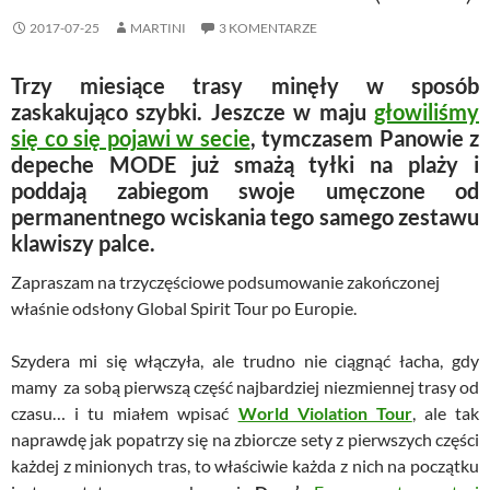
2017-07-25
MARTINI
3 KOMENTARZE
Trzy miesiące trasy minęły w sposób
zaskakująco szybki. Jeszcze w maju
głowiliśmy
się co się pojawi w secie
, tymczasem Panowie z
depeche MODE już smażą tyłki na plaży i
poddają zabiegom swoje umęczone od
permanentnego wciskania tego samego zestawu
klawiszy palce.
Zapraszam na trzyczęściowe podsumowanie zakończonej
właśnie odsłony Global Spirit Tour po Europie.
Szydera mi się włączyła, ale trudno nie ciągnąć łacha, gdy
mamy za sobą pierwszą część najbardziej niezmiennej trasy od
czasu… i tu miałem wpisać
World Violation Tour
, ale tak
naprawdę jak popatrzy się na zbiorcze sety z pierwszych części
każdej z minionych tras, to właściwie każda z nich na początku