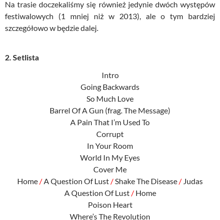
Na trasie doczekaliśmy się również jedynie dwóch występów
festiwalowych (1 mniej niż w 2013), ale o tym bardziej
szczegółowo w będzie dalej.
2. Setlista
Intro
Going Backwards
So Much Love
Barrel Of A Gun (frag. The Message)
A Pain That I’m Used To
Corrupt
In Your Room
World In My Eyes
Cover Me
Home
/
A Question Of Lust
/
Shake The Disease
/
Judas
A Question Of Lust
/
Home
Poison Heart
Where’s The Revolution