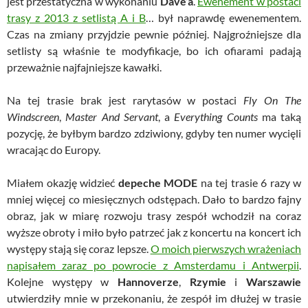
jest przestatyczna w wykonaniu
Dave’a
.
Ewenement w postaci
trasy z 2013 z setlistą A i B
… był naprawdę ewenementem.
Czas na zmiany przyjdzie pewnie później. Najgroźniejsze dla
setlisty są właśnie te modyfikacje, bo ich ofiarami padają
przeważnie najfajniejsze kawałki.
Na tej trasie brak jest rarytasów w postaci
Fly On The
Windscreen
,
Master And Servant
, a
Everything Counts
ma taką
pozycję, że byłbym bardzo zdziwiony, gdyby ten numer wycięli
wracając do Europy.
Miałem okazję widzieć
depeche MODE
na tej trasie 6 razy w
mniej więcej co miesięcznych odstępach. Dało to bardzo fajny
obraz, jak w miarę rozwoju trasy zespół wchodził na coraz
wyższe obroty i miło było patrzeć jak z koncertu na koncert ich
występy stają się coraz lepsze.
O moich pierwszych wrażeniach
napisałem zaraz po powrocie z Amsterdamu i Antwerpii
.
Kolejne występy w
Hannoverze
,
Rzymie
i
Warszawie
utwierdziły mnie w przekonaniu, że zespół im dłużej w trasie