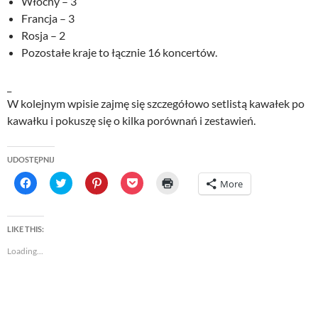
Włochy – 3
Francja – 3
Rosja – 2
Pozostałe kraje to łącznie 16 koncertów.
_
W kolejnym wpisie zajmę się szczegółowo setlistą kawałek po
kawałku i pokuszę się o kilka porównań i zestawień.
UDOSTĘPNIJ
C
C
C
C
C
More
l
l
l
l
l
i
i
i
i
i
c
c
c
c
c
k
k
k
k
k
t
t
t
t
t
LIKE THIS:
o
o
o
o
o
s
s
s
s
p
Loading...
h
h
h
h
r
a
a
a
a
i
r
r
r
r
n
e
e
e
e
t
o
o
o
o
(
n
n
n
n
O
F
T
P
P
p