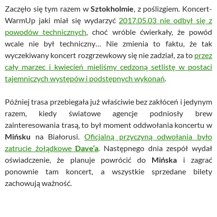
Zaczęło się tym razem w
Sztokholmie
, z poślizgiem. Koncert-
WarmUp jaki miał się wydarzyć
2017.05.03 nie odbył się z
powodów technicznych
, choć wróble ćwierkały, że powód
wcale nie był techniczny… Nie zmienia to faktu, że tak
wyczekiwany koncert rozgrzewkowy się nie zadział, za to
przez
cały marzec i kwiecień mieliśmy cedzoną setlistę w postaci
tajemniczych występów i podstępnych wykonań
.
Później trasa przebiegała już właściwie bez zakłóceń i jedynym
razem, kiedy światowe agencje podniosły brew
zainteresowania trasą, to był moment oddwołania koncertu w
Mińsku
na Białorusi.
Oficjalną przyczyną odwołania było
zatrucie żołądkowe
Dave’a
. Następnego dnia zespół wydał
oświadczenie, że planuje powrócić do
Mińska
i zagrać
ponownie tam koncert, a wszystkie sprzedane bilety
zachowują ważność.