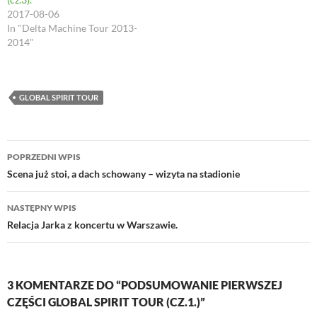
2017-08-06
In "Delta Machine Tour 2013-
2014"
GLOBAL SPIRIT TOUR
Nawigacja
POPRZEDNI WPIS
wpisu
Scena już stoi, a dach schowany – wizyta na stadionie
NASTĘPNY WPIS
Relacja Jarka z koncertu w Warszawie.
3 KOMENTARZE DO “PODSUMOWANIE PIERWSZEJ
CZĘŚCI GLOBAL SPIRIT TOUR (CZ.1.)”