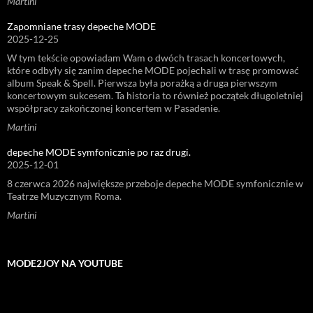
Martini
Zapomniane trasy depeche MODE
2025-12-25
W tym tekście opowiadam Wam o dwóch trasach koncertowych,
które odbyły się zanim depeche MODE pojechali w trasę promować
album Speak & Spell. Pierwsza była porażką a druga pierwszym
koncertowym sukcesem. Ta historia to również początek długoletniej
współpracy zakończonej koncertem w Pasadenie.
Martini
depeche MODE symfonicznie po raz drugi.
2025-12-01
8 czerwca 2026 największe przeboje depeche MODE symfonicznie w
Teatrze Muzycznym Roma.
Martini
MODE2JOY NA YOUTUBE
Odtwarzacz
video