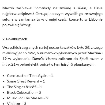
Martin
zaśpiewał
Somebody
na zmianę z
Judas
, a
Dave
najpierw zaśpiewał
Corrupt
, po czym wywalił go ze swojego
setu, a w zamian za to w drugiej części koncertu w
Lisbonie
pojawił się
Wrong
.
2. Po albumach
Wszystkich zagranych na tej nodze kawałków było 26, z czego
mieliśmy jedno
Intro
, 6 numerów wykonanych przez
Martina
i
19 w wykonaniu
Dave’a.
Heroes
zaliczam do
Spirit
razem z
Intro
. 21 w pełnej elektronice (w tym
Intro
), 5 plumkanych.
Construction Time Again – 1
Some Great Reward – 1
The Singles 81>85 – 1
Black Celebration – 2
Music For The Masses – 2
Violator – 3