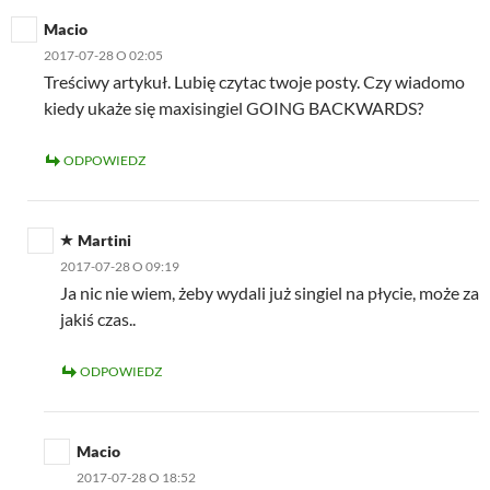
Macio
2017-07-28 O 02:05
Treściwy artykuł. Lubię czytac twoje posty. Czy wiadomo
kiedy ukaże się maxisingiel GOING BACKWARDS?
ODPOWIEDZ
Martini
2017-07-28 O 09:19
Ja nic nie wiem, żeby wydali już singiel na płycie, może za
jakiś czas..
ODPOWIEDZ
Macio
2017-07-28 O 18:52