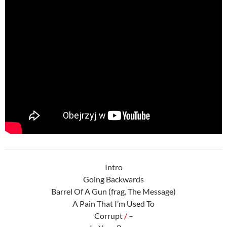
Intro
Going Backwards
Barrel Of A Gun (frag. The Message)
A Pain That I’m Used To
Corrupt
/
–