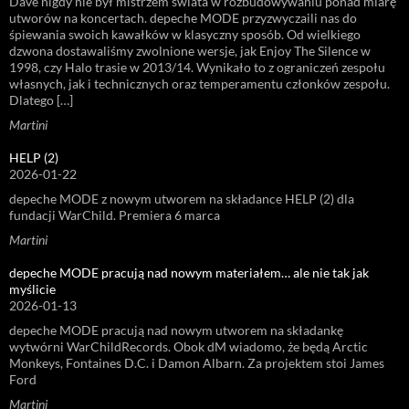
Dave nigdy nie był mistrzem świata w rozbudowywaniu ponad miarę
utworów na koncertach. depeche MODE przyzwyczaili nas do
śpiewania swoich kawałków w klasyczny sposób. Od wielkiego
dzwona dostawaliśmy zwolnione wersje, jak Enjoy The Silence w
1998, czy Halo trasie w 2013/14. Wynikało to z ograniczeń zespołu
własnych, jak i technicznych oraz temperamentu członków zespołu.
Dlatego […]
Martini
HELP (2)
2026-01-22
depeche MODE z nowym utworem na składance HELP (2) dla
fundacji WarChild. Premiera 6 marca
Martini
depeche MODE pracują nad nowym materiałem… ale nie tak jak
myślicie
2026-01-13
depeche MODE pracują nad nowym utworem na składankę
wytwórni WarChildRecords. Obok dM wiadomo, że będą Arctic
Monkeys, Fontaines D.C. i Damon Albarn. Za projektem stoi James
Ford
Martini