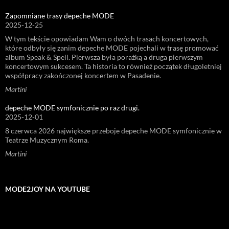
Zapomniane trasy depeche MODE
2025-12-25
W tym tekście opowiadam Wam o dwóch trasach koncertowych,
które odbyły się zanim depeche MODE pojechali w trasę promować
album Speak & Spell. Pierwsza była porażką a druga pierwszym
koncertowym sukcesem. Ta historia to również początek długoletniej
współpracy zakończonej koncertem w Pasadenie.
Martini
depeche MODE symfonicznie po raz drugi.
2025-12-01
8 czerwca 2026 największe przeboje depeche MODE symfonicznie w
Teatrze Muzycznym Roma.
Martini
MODE2JOY NA YOUTUBE
Odtwarzacz
video