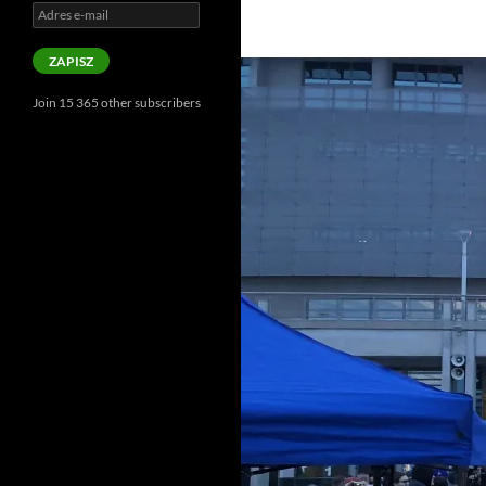
Adres
e-
mail
ZAPISZ
Join 15 365 other subscribers