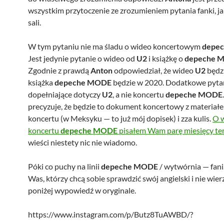
wszystkim przytoczenie ze zrozumieniem pytania fanki, ja
sali.
W tym pytaniu nie ma śladu o wideo koncertowym
depe
Jest jedynie pytanie o wideo od
U2
i książkę o
depeche
M
Zgodnie z prawdą
Anton
odpowiedział, że wideo
U2
będz
książka
depeche
MODE
będzie w 2020. Dodatkowe pyta
dopełniające dotyczy
U2
, a nie koncertu
depeche
MODE
precyzuje, że będzie to dokument koncertowy z materiał
koncertu (w Meksyku — to już mój dopisek) i zza kulis.
O 
koncertu
depeche
MODE
pisałem Wam parę miesięcy t
wieści niestety nic nie wiadomo.
Póki co puchy na linii
depeche
MODE
/ wytwórnia — fani.
Was, którzy chcą sobie sprawdzić swój angielski i nie wier
poniżej wypowiedź w oryginale.
https://www.instagram.com/p/Butz8TuAWBD/?