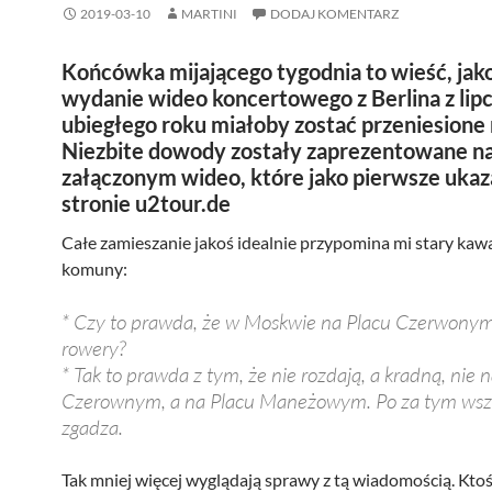
2019-03-10
MARTINI
DODAJ KOMENTARZ
Końcówka mijającego tygodnia to wieść, jak
wydanie wideo koncertowego z Berlina z lip
ubiegłego roku miałoby zostać przeniesione
Niezbite dowody zostały zaprezentowane n
załączonym wideo, które jako pierwsze ukaza
stronie
u2tour
.de
Całe zamieszanie jakoś idealnie przypomina mi stary kaw
komuny:
* Czy to prawda, że w Moskwie na Placu Czerwonym
rowery?
* Tak to prawda z tym, że nie rozdają, a kradną, nie 
Czerownym, a na Placu Maneżowym. Po za tym wszy
zgadza.
Tak mniej więcej wyglądają sprawy z tą wiadomością. Ktoś