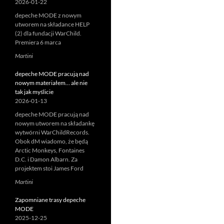
2026-01-22
depeche MODE z nowym
utworem na składance HELP
(2) dla fundacji WarChild.
Premiera 6 marca
Martini
depeche MODE pracują nad
nowym materiałem… ale nie
tak jak myślicie
2026-01-13
depeche MODE pracują nad
nowym utworem na składankę
wytwórni WarChildRecords.
Obok dM wiadomo, że będą
Arctic Monkeys, Fontaines
D.C. i Damon Albarn. Za
projektem stoi James Ford
Martini
Zapomniane trasy depeche
MODE
2025-12-25