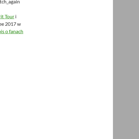
ch_again
it Tour
i
ee 2017 w
is o fanach