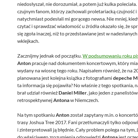
niedosłyszał, nie
dorozumiał
, a potem już kulka poleciała.
czujnym fanom, którzy zachowali proletariacką czujność i
natychmiast podesłali mi gorącego newsa. Nie mniej, kie
czytać i sprawdzać wiadomość u źródła okazało się, że sp
się zgoła inaczej, niż to przedstawiane jest w nadesłanych 
wklejkach.
Zacznijmy jednak od początku.
W podsumowaniu roku pi
Anton
pracuje nad dokumentem koncertowym, który mia
wydany na wiosnę tego roku. Napisałem również, że na 2
planowana jest kolejna książka z fotografiami
depeche
M
ta informacja się pojawiła? No właśnie z tego spotkania, 
brał udział również
Daniel Miller
, jako jeden z panelist
retrospektywnej
Antona
w Niemczech.
Na tym spotkaniu
Anton
został zapytany m.in. o
koncert
trasy Joshua
Tree
2017. Fani przetłumaczyli tylko odpow
i zinterpretowali ją błędnie. Cały problem polega na tym,
do właściwego zrozumienia odpowiedzi
Antona
jest prze