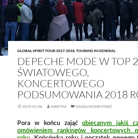
GLOBAL SPIRIT TOUR 2017-2018
,
TOURING IN GENERAL
DEPECHE MODE W TOP 
ŚWIATOWEGO,
KONCERTOWEGO
PODSUMOWANIA 2018 R
2019-01-06
MARTINI
DODAJ KOMENTARZ
Pora w końcu zająć
obiecanym jakiś c
omówieniem rankingów koncertowych m
roku
. Końcówka roku i początek nowego 