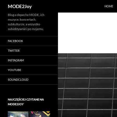
Szukaj
MODE2Joy
HOME
Przejdź
Blog o depeche MODE, ich
muzyce, koncertach,
do
subkulturze, a wszystko
treści
subiektywnie i po mojemu.
FACEBOOK
TWITTER
INSTAGRAM
YOUTUBE
SOUNDCLOUD
NAJCZĘŚCIEJ CZYTANE NA
MODE2JOY