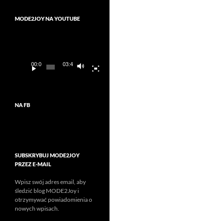
MODE2JOY NA YOUTUBE
Odtwarzacz
video
00:00
03:45
NA FB
SUBSKRYBUJ MODE2JOY
PRZEZ E-MAIL
Wpisz swój adres email, aby
śledzić blog MODE2Joy i
otrzymywać powiadomienia o
nowych wpisach.