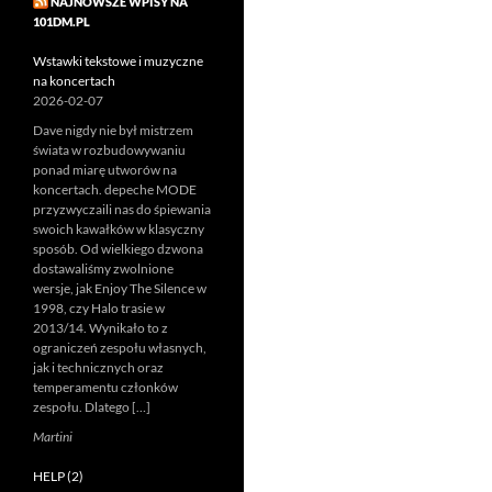
NAJNOWSZE WPISY NA
101DM.PL
Wstawki tekstowe i muzyczne
na koncertach
2026-02-07
Dave nigdy nie był mistrzem
świata w rozbudowywaniu
ponad miarę utworów na
koncertach. depeche MODE
przyzwyczaili nas do śpiewania
swoich kawałków w klasyczny
sposób. Od wielkiego dzwona
dostawaliśmy zwolnione
wersje, jak Enjoy The Silence w
1998, czy Halo trasie w
2013/14. Wynikało to z
ograniczeń zespołu własnych,
jak i technicznych oraz
temperamentu członków
zespołu. Dlatego […]
Martini
HELP (2)