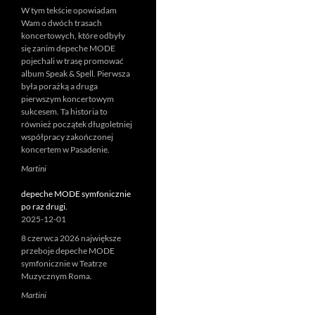
W tym tekście opowiadam
Wam o dwóch trasach
koncertowych, które odbyły
się zanim depeche MODE
pojechali w trasę promować
album Speak & Spell. Pierwsza
była porażką a druga
pierwszym koncertowym
sukcesem. Ta historia to
również początek długoletniej
współpracy zakończonej
koncertem w Pasadenie.
Martini
depeche MODE symfonicznie
po raz drugi.
2025-12-01
8 czerwca 2026 największe
przeboje depeche MODE
symfonicznie w Teatrze
Muzycznym Roma.
Martini