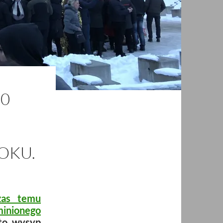
20
OKU.
zas temu
inionego
to wysyp