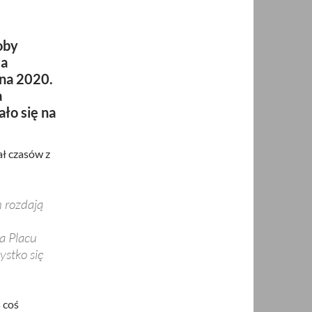
oby
ca
 na 2020.
a
ło się na
ał czasów z
 rozdają
na Placu
stko się
 coś