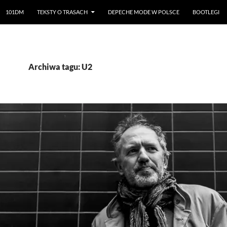
101DM
TEKSTY O TRASACH
DEPECHE MODE W POLSCE
BOOTLEGI
Archiwa tagu: U2