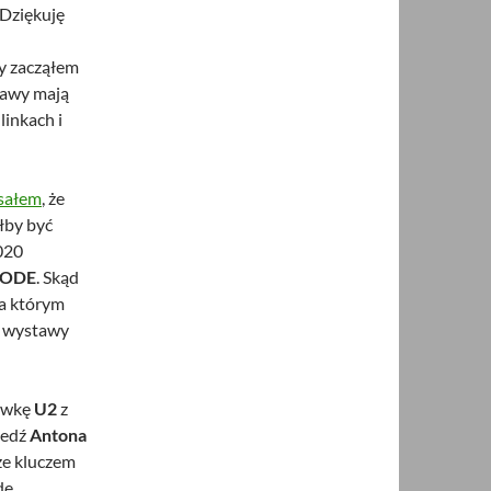
 Dziękuję
dy zacząłem
rawy mają
linkach i
sałem
, że
łby być
020
ODE
. Skąd
na którym
ów wystawy
ówkę
U2
z
iedź
Antona
 że kluczem
de