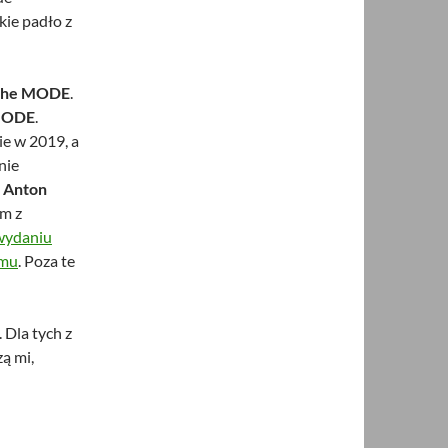
kie padło z
che
MODE
.
ODE
.
ie w 2019, a
nie
.
Anton
em z
wydaniu
emu
. Poza te
 Dla tych z
zą mi,