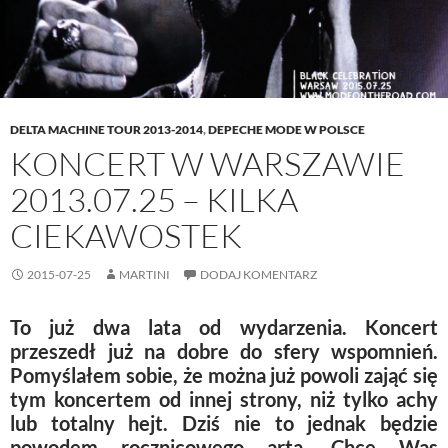
d
o
n
w
o
w
d
)
w
)
o
)
w
)
DELTA MACHINE TOUR 2013-2014
,
DEPECHE MODE W POLSCE
KONCERT W WARSZAWIE
2013.07.25 – KILKA
CIEKAWOSTEK
2015-07-25
MARTINI
DODAJ KOMENTARZ
To już dwa lata od wydarzenia. Koncert
przeszedł już na dobre do sfery wspomnień.
Pomyślałem sobie, że można już powoli zająć się
tym koncertem od innej strony, niż tylko achy
lub totalny hejt. Dziś nie to jednak będzie
powodem rocznicowego arta. Chcę Was