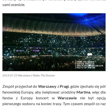
sami ocenicie.
2013.07.25 Warszawa // Shake The Disease
Zespół przyjechał do
Warszawy
z
Pragi
, gdzie zjechało się pół
fanowskiej Europy, aby świętować urodziny
Martina
, więc dla
fanów z Europy koncert w
Warszawie
nie był opcją
pierwszego wyboru na koniec trasy. Tym czasem zespół co raz