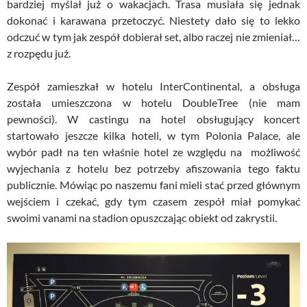
bardziej myślał już o wakacjach. Trasa musiała się jednak
dokonać i karawana przetoczyć. Niestety dało się to lekko
odczuć w tym jak zespół dobierał set, albo raczej nie zmieniał…
z rozpędu już.
Zespół zamieszkał w hotelu InterContinental, a obsługa
została umieszczona w hotelu DoubleTree (nie mam
pewności). W castingu na hotel obsługujący koncert
startowało jeszcze kilka hoteli, w tym Polonia Palace, ale
wybór padł na ten właśnie hotel ze względu na możliwość
wyjechania z hotelu bez potrzeby afiszowania tego faktu
publicznie. Mówiąc po naszemu fani mieli stać przed głównym
wejściem i czekać, gdy tym czasem zespół miał pomykać
swoimi vanami na stadion opuszczając obiekt od zakrystii.