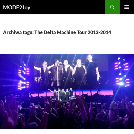
Przejdź
Szukaj
MODE2Joy
do
MENU
treści
GŁÓWN
Archiwa tagu: The Delta Machine Tour 2013-2014