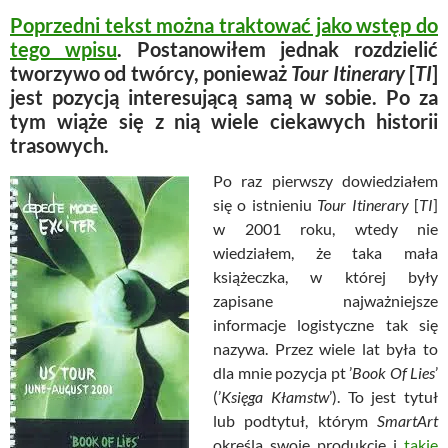
Poprzedni tekst można traktować jako wstęp do
tego wpisu
. Postanowiłem jednak rozdzielić
tworzywo od twórcy, ponieważ
Tour Itinerary
[
TI
]
jest pozycją interesującą samą w sobie. Po za
tym wiąże się z nią wiele ciekawych historii
trasowych.
Po raz pierwszy dowiedziałem
się o istnieniu
Tour Itinerary
[
TI
]
w 2001 roku, wtedy nie
wiedziałem, że taka mała
książeczka, w której były
zapisane najważniejsze
informacje logistyczne tak się
nazywa. Przez wiele lat była to
dla mnie pozycja pt ’
Book Of Lies
’
(’
Księga Kłamstw
’). To jest tytuł
lub podtytuł, którym
SmartArt
określa swoje produkcje i
takie