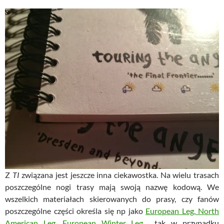
Z
TI
związana jest jeszcze inna ciekawostka. Na wielu trasach
poszczególne nogi trasy mają swoją nazwę kodową. We
wszelkich materiałach skierowanych do prasy, czy fanów
poszczególne części określa się np jako
European Leg, North
American Leg, European Winter Leg
… tak w przypadku