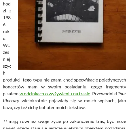
hod
zi z
198
6
rok
u.
Wc
ześ
niej
szyc
h
produkcji tego typu nie znam, choć specyfikacje pojedynczych
koncertów mam w swoim posiadaniu, czego fragmenty
pisałem
w odcinkach o wyżywieniu na trasie
. Przewodniki
Tour
Itinerary
wielokrotnie pojawiały się w moich wpisach, jako
baza, czy też cichy bohater moich tekstów.
TI
mają również swoje życie po zakończeniu tras, być może
nawet wtedy staje się jeszcze większym obiektem pożądania,