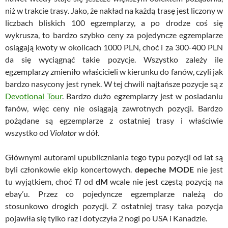
niż w trakcie trasy. Jako, że nakład na każdą trasę jest liczony w
liczbach bliskich 100 egzemplarzy, a po drodze coś się
wykrusza, to bardzo szybko ceny za pojedyncze egzemplarze
osiągają kwoty w okolicach 1000 PLN, choć i za 300-400 PLN
da się wyciągnąć takie pozycje. Wszystko zależy ile
egzemplarzy zmieniło właścicieli w kierunku do fanów, czyli jak
bardzo nasycony jest rynek. W tej chwili najtańsze pozycje są z
Devotional Tour
. Bardzo dużo egzemplarzy jest w posiadaniu
fanów, więc ceny nie osiągają zawrotnych pozycji. Bardzo
pożądane są egzemplarze z ostatniej trasy i właściwie
wszystko od
Violator
w dół.
Głównymi autorami upubliczniania tego typu pozycji od lat są
byli członkowie ekip koncertowych.
depeche MODE
nie jest
tu wyjątkiem, choć
TI
od
dM
wcale nie jest częstą pozycją na
ebay’u. Przez co pojedyncze egzemplarze należą do
stosunkowo drogich pozycji. Z ostatniej trasy taka pozycja
pojawiła się tylko raz i dotyczyła 2 nogi po USA i Kanadzie.