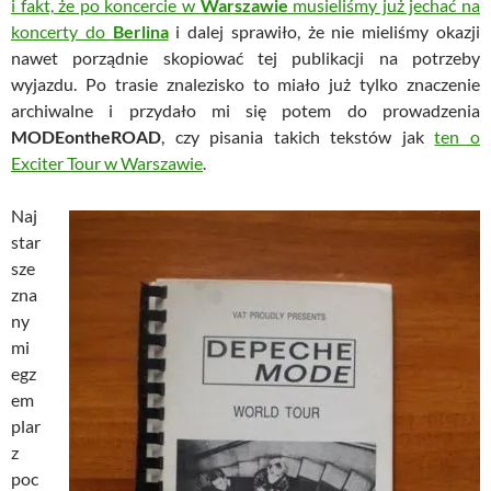
i fakt, że po koncercie w
Warszawie
musieliśmy już jechać na
koncerty do
Berlina
i dalej sprawiło, że nie mieliśmy okazji
nawet porządnie skopiować tej publikacji na potrzeby
wyjazdu. Po trasie znalezisko to miało już tylko znaczenie
archiwalne i przydało mi się potem do prowadzenia
MODEontheROAD
, czy pisania takich tekstów jak
ten o
Exciter Tour w Warszawie
.
Naj
star
sze
zna
ny
mi
egz
em
plar
z
poc