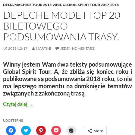
DELTA MACHINE TOUR 2013-2014
,
GLOBAL SPIRIT TOUR 2017-2018
DEPECHE MODE I TOP 20
BILETOWEGO
PODSUMOWANIA TRASY.
2018-12-17
MARTINI
JEDEN KOMENTARZ
Winny jestem Wam dwa teksty podsumowujące
Global Spirit Tour. A, że zbliża się koniec roku i
publikowane są podsumowania 2018 roku, to nie
ma lepszego momentu na domknięcie tematów
związanych z zakończoną trasą.
depeche MODE i top 20 biletowego podsumowania 
Czytaj dalej
→
UDOSTĘPNIJ
C
C
C
C
C
More
l
l
l
l
l