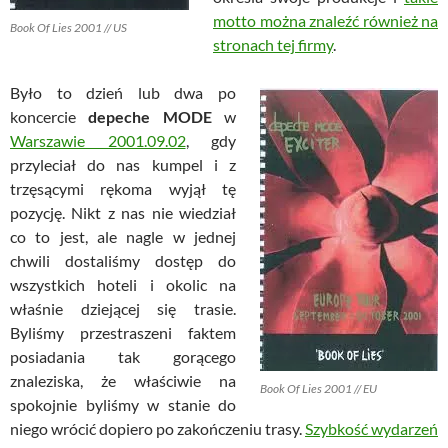
motto można znaleźć również na
Book Of Lies 2001 // US
stronach tej firmy
.
Było to dzień lub dwa po
koncercie
depeche MODE
w
Warszawie 2001.09.02
, gdy
przyleciał do nas kumpel i z
trzęsącymi rękoma wyjął tę
pozycję. Nikt z nas nie wiedział
co to jest, ale nagle w jednej
chwili dostaliśmy dostęp do
wszystkich hoteli i okolic na
właśnie dziejącej się trasie.
Byliśmy przestraszeni faktem
posiadania tak gorącego
znaleziska, że właściwie na
Book Of Lies 2001 // EU
spokojnie byliśmy w stanie do
niego wrócić dopiero po zakończeniu trasy.
Szybkość wydarzeń