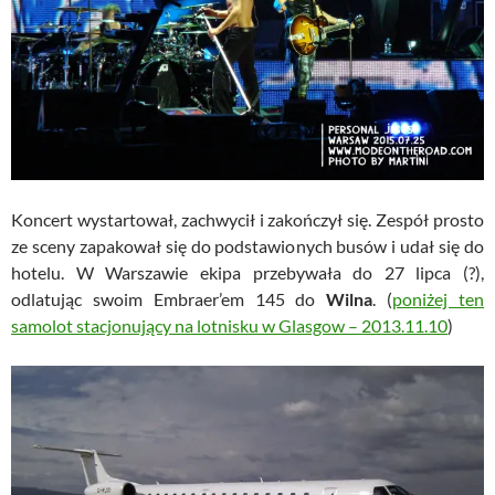
Koncert wystartował, zachwycił i zakończył się. Zespół prosto
ze sceny zapakował się do podstawionych busów i udał się do
hotelu. W Warszawie ekipa przebywała do 27 lipca (?),
odlatując swoim Embraer’em 145 do
Wilna
. (
poniżej ten
samolot stacjonujący na lotnisku w Glasgow – 2013.11.10
)