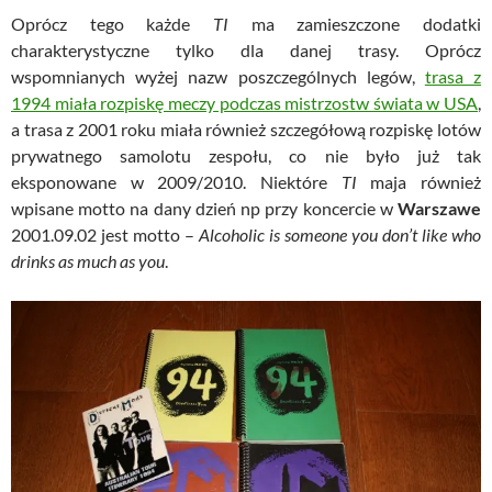
Oprócz tego każde
TI
ma zamieszczone dodatki
charakterystyczne tylko dla danej trasy. Oprócz
wspomnianych wyżej nazw poszczególnych legów,
trasa z
1994 miała rozpiskę meczy podczas mistrzostw świata w USA
,
a trasa z 2001 roku miała również szczegółową rozpiskę lotów
prywatnego samolotu zespołu, co nie było już tak
eksponowane w 2009/2010. Niektóre
TI
maja również
wpisane motto na dany dzień np przy koncercie w
Warszawe
2001.09.02 jest motto –
Alcoholic is someone you don’t like who
drinks as much as you
.