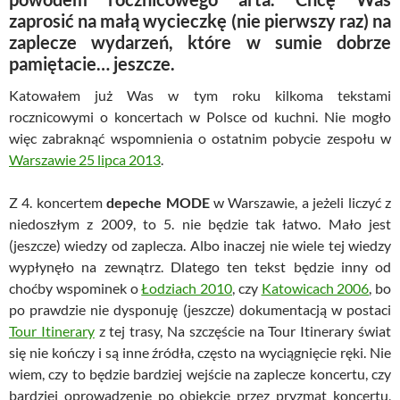
zaprosić na małą wycieczkę (nie pierwszy raz) na
zaplecze wydarzeń, które w sumie dobrze
pamiętacie… jeszcze.
Katowałem już Was w tym roku kilkoma tekstami
rocznicowymi o koncertach w Polsce od kuchni. Nie mogło
więc zabraknąć wspomnienia o ostatnim pobycie zespołu w
Warszawie 25 lipca 2013
.
Z 4. koncertem
depeche MODE
w Warszawie, a jeżeli liczyć z
niedoszłym z 2009, to 5. nie będzie tak łatwo. Mało jest
(jeszcze) wiedzy od zaplecza. Albo inaczej nie wiele tej wiedzy
wypłynęło na zewnątrz. Dlatego ten tekst będzie inny od
choćby wspominek o
Łodziach 2010
, czy
Katowicach 2006
, bo
po prawdzie nie dysponuję (jeszcze) dokumentacją w postaci
Tour Itinerary
z tej trasy, Na szczęście na Tour Itinerary świat
się nie kończy i są inne źródła, często na wyciągnięcie ręki. Nie
wiem, czy to będzie bardziej wejście na zaplecze koncertu, czy
bardziej oprowadzenie po obiekcie przez pryzmat koncertu,