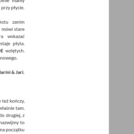
opinie mamy
 przy płycie.
kstu zanim
k mówi stare
ra wskazać
taje płyta.
DE
wziętych.
 nowego.
arini & Jari.
e też kończy,
właśnie tam.
o drugiej, z
 nazwijmy to
 na początku