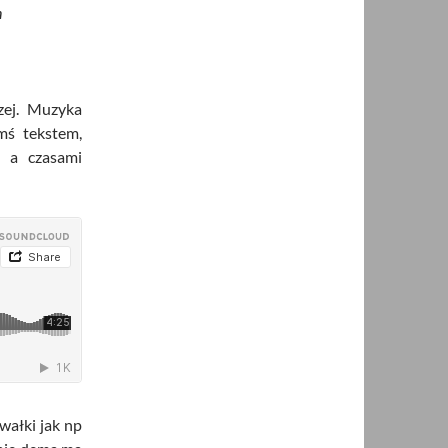
n
zej. Muzyka
mś tekstem,
, a czasami
wałki jak np