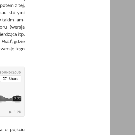
potem z tej,
 nad którymi
w takim jam-
oru (wersja
erdząca itp.
 Hold’
, gdzie
 wersję tego
a o pójściu