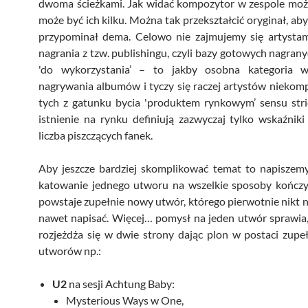
dwoma ścieżkami. Jak widać kompozytor w zespole może
może być ich kilku. Można tak przekształcić oryginał, aby
przypominał dema. Celowo nie zajmujemy się artystam
nagrania z tzw. publishingu, czyli bazy gotowych nagra
'do wykorzystania’ – to jakby osobna kategoria w
nagrywania albumów i tyczy się raczej artystów niekom
tych z gatunku bycia 'produktem rynkowym’ sensu stri
istnienie na rynku definiują zazwyczaj tylko wskaźniki
liczba piszczących fanek.
Aby jeszcze bardziej skomplikować temat to napiszemy
katowanie jednego utworu na wszelkie sposoby kończy 
powstaje zupełnie nowy utwór, którego pierwotnie nikt n
nawet napisać. Więcej… pomysł na jeden utwór sprawia
rozjeżdża się w dwie strony dając plon w postaci zup
utworów np.:
U2
na sesji Achtung Baby:
Mysterious Ways w One,