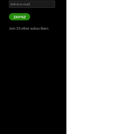
Adres
e-
mail
ZAPISZ
Join 33 other subscribers