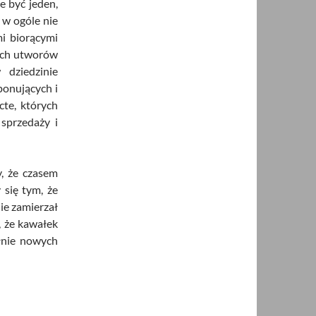
 być jeden,
 w ogóle nie
i biorącymi
nych utworów
 dziedzinie
ponujących i
cte, których
 sprzedaży i
, że czasem
się tym, że
ie zamierzał
, że kawałek
ełnie nowych