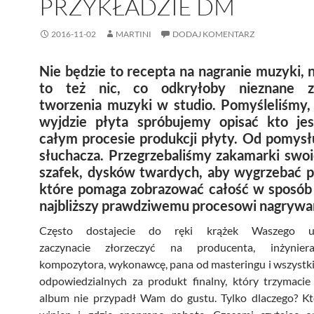
PRZYKŁADZIE DM
2016-11-02
MARTINI
DODAJ KOMENTARZ
Nie będzie to recepta na nagranie muzyki, n
to też nic, co odkryłoby nieznane z
tworzenia muzyki w studio. Pomyśleliśmy,
wyjdzie płyta spróbujemy opisać kto je
całym procesie produkcji płyty. Od pomysł
słuchacza. Przegrzebaliśmy zakamarki swoi
szafek, dysków twardych, aby wygrzebać p
które pomaga zobrazować całość w sposób
najbliższy prawdziwemu procesowi nagrywan
Często dostajecie do ręki krążek Waszego ul
zaczynacie złorzeczyć na producenta, inżynier
kompozytora, wykonawcę, pana od masteringu i wszystk
odpowiedzialnych za produkt finalny, który trzymacie
album nie przypadł Wam do gustu. Tylko dlaczego? Kt