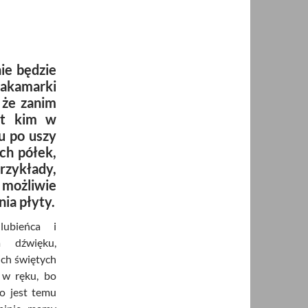
ie będzie
akamarki
 że zanim
st kim w
u po uszy
ch półek,
rzykłady,
 możliwie
ia płyty.
ubieńca i
a dźwięku,
ich świętych
 w ręku, bo
o jest temu