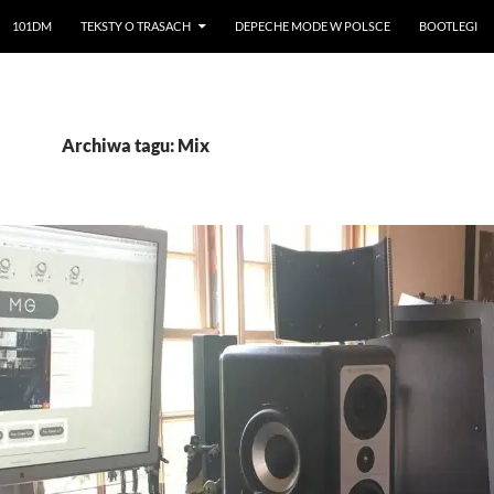
101DM
TEKSTY O TRASACH
DEPECHE MODE W POLSCE
BOOTLEGI
Archiwa tagu: Mix