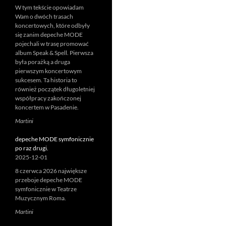
W tym tekście opowiadam
Wam o dwóch trasach
koncertowych, które odbyły
się zanim depeche MODE
pojechali w trasę promować
album Speak & Spell. Pierwsza
była porażką a druga
pierwszym koncertowym
sukcesem. Ta historia to
również początek długoletniej
współpracy zakończonej
koncertem w Pasadenie.
Martini
depeche MODE symfonicznie
po raz drugi.
2025-12-01
8 czerwca 2026 największe
przeboje depeche MODE
symfonicznie w Teatrze
Muzycznym Roma.
Martini