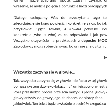
winien i gdzie spaprano robotę. Czasami czytając 
wrażenie, że mylicie pojęcia albo funkcje ludzi pracujących
Dlatego zachęcamy Was do przeczytania tego te
zdecydujecie się kogo powiesić i konkretnie za co, bo ja
przysłowie:
Cygan zawinił, a Kowala powiesili
. Po
konkretnie ‚who is who’, za co odpowiada i jak pows
Wszystko oczywiście na przykładach z
depeche MO
Zawodowcy mogą sobie darować, bo oni nie znajdą tu nic
M
Wszystko zaczyna się w głowie…
Tak, wszystko zaczyna się w głowie i de facto w tej głowi
bo nasz system dźwięko-lokacyjny* umiejscowiony jest 
Pora prześledzić proces przejścia muzyki z jednej głowy d
głowy artysty do głowy jego słuchacza, odbiorcy, fana…
jakkolwiek. Ten tekst będzie właśnie o podróży czegoś, co