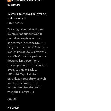
NAJNOWSZE WPISY NA
101DM.PL
Wstawki tekstowe i muzyczne
na koncertach
2026-02-07
Dave nigdy nie był mistrzem
świata w rozbudowywaniu
ponad miarę utworów na
koncertach. depeche MODE
przyzwyczaili nas do śpiewania
swoich kawałków w klasyczny
sposób. Od wielkiego dzwona
dostawaliśmy zwolnione
wersje, jak Enjoy The Silence w
1998, czy Halo trasie w
2013/14. Wynikało to z
ograniczeń zespołu własnych,
jak i technicznych oraz
temperamentu członków
zespołu. Dlatego […]
Martini
HELP (2)