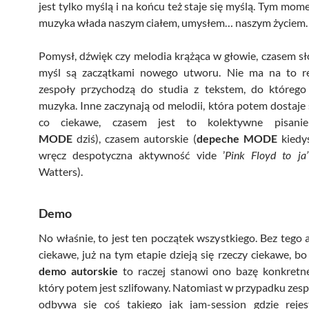
jest tylko myślą i na końcu też staje się myślą. Tym mom
muzyka włada naszym ciałem, umysłem… naszym życiem.
Pomysł, dźwięk czy melodia krążąca w głowie, czasem sł
myśl są zaczątkami nowego utworu. Nie ma na to re
zespoły przychodzą do studia z tekstem, do którego 
muzyka. Inne zaczynają od melodii, która potem dostaje s
co ciekawe, czasem jest to kolektywne pisani
MODE
dziś), czasem autorskie (
depeche MODE
kiedyś
wręcz despotyczna aktywność vide ’
Pink Floyd to ja’
Watters).
Demo
No właśnie, to jest ten początek wszystkiego. Bez tego an
ciekawe, już na tym etapie dzieją się rzeczy ciekawe, bo 
demo
autorskie
to raczej stanowi ono bazę konkretn
który potem jest szlifowany. Natomiast w przypadku zes
odbywa się coś takiego jak jam-session gdzie reje