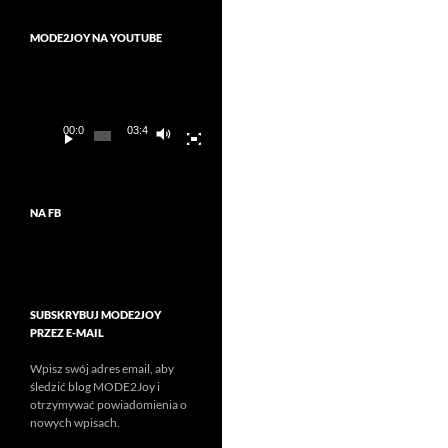
MODE2JOY NA YOUTUBE
Odtwarzacz
video
00:00
03:45
NA FB
SUBSKRYBUJ MODE2JOY
PRZEZ E-MAIL
Wpisz swój adres email, aby
śledzić blog MODE2Joy i
otrzymywać powiadomienia o
nowych wpisach.