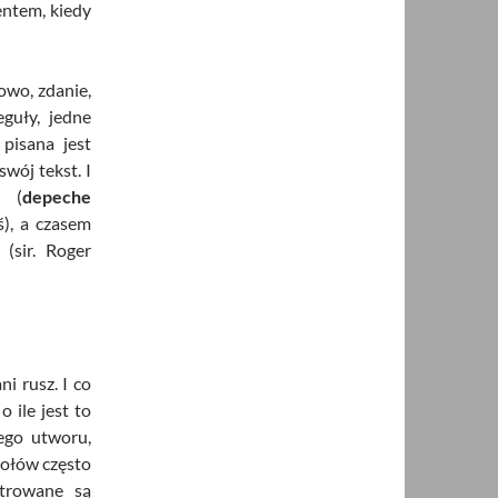
entem, kiedy
owo, zdanie,
guły, jedne
pisana jest
wój tekst. I
e (
depeche
), a czasem
(sir. Roger
i rusz. I co
o ile jest to
ego utworu,
połów często
strowane są