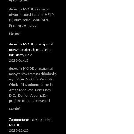
2026-01-22
depeche MODE z nowym
utworem na składance HELP
(2) dla fundacji WarChild.
Premiera 6 marca
Martini
depeche MODE pracują nad
nowym materiałem… ale nie
tak jak myślicie
2026-01-13
depeche MODE pracują nad
nowym utworem na składankę
wytwórni WarChildRecords.
Obok dM wiadomo, że będą
Arctic Monkeys, Fontaines
D.C. i Damon Albarn. Za
projektem stoi James Ford
Martini
Zapomniane trasy depeche
MODE
2025-12-25