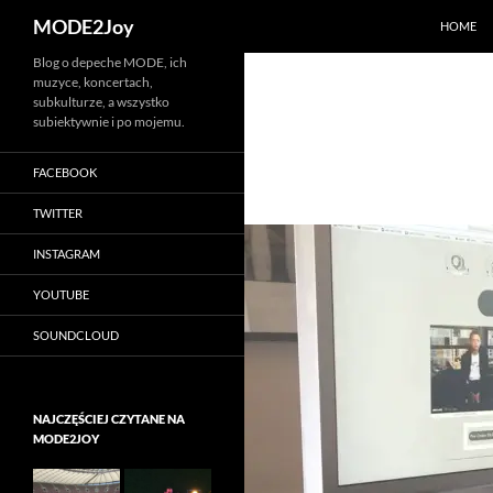
Szukaj
MODE2Joy
HOME
Przejdź
Blog o depeche MODE, ich
muzyce, koncertach,
do
subkulturze, a wszystko
treści
subiektywnie i po mojemu.
FACEBOOK
TWITTER
INSTAGRAM
YOUTUBE
SOUNDCLOUD
NAJCZĘŚCIEJ CZYTANE NA
MODE2JOY