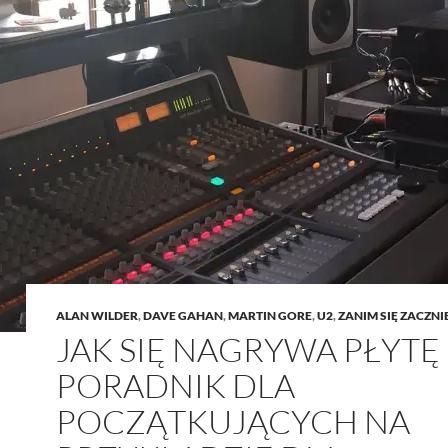
ALAN WILDER
,
DAVE GAHAN
,
MARTIN GORE
,
U2
,
ZANIM SIĘ ZACZNI
JAK SIĘ NAGRYWA PŁYTĘ 
PORADNIK DLA
POCZĄTKUJĄCYCH NA