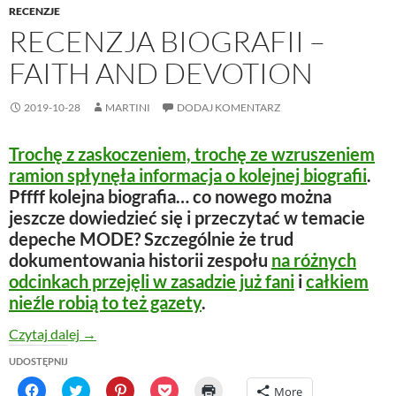
RECENZJE
RECENZJA BIOGRAFII –
FAITH AND DEVOTION
2019-10-28
MARTINI
DODAJ KOMENTARZ
Trochę z zaskoczeniem, trochę ze wzruszeniem
ramion spłynęła informacja o kolejnej biografii
.
Pffff kolejna biografia… co nowego można
jeszcze dowiedzieć się i przeczytać w temacie
depeche MODE? Szczególnie że trud
dokumentowania historii zespołu
na różnych
odcinkach przejęli w zasadzie już fani
i
całkiem
nieźle robią to też gazety
.
Recenzja biografii – Faith And Devotion
Czytaj dalej
→
UDOSTĘPNIJ
C
C
C
C
C
More