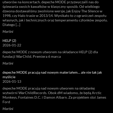
utworów na koncertach. depeche MODE przyzwyczaili nas do
śpiewania swoich kawałków w klasyczny sposób. Od wielkiego
dzwona dostawaliśmy zwolnione wersje, jak Enjoy The Silence w
1998, czy Halo trasie w 2013/14. Wynikało to z ograniczeń zespołu
własnych, jak i technicznych oraz temperamentu członków zespołu.
Dlatego […]
Martini
HELP (2)
2026-01-22
depeche MODE z nowym utworem na składance HELP (2) dla
fundacji WarChild. Premiera 6 marca
Martini
depeche MODE pracują nad nowym materiałem… ale nie tak jak
myślicie
2026-01-13
depeche MODE pracują nad nowym utworem na składankę
wytwórni WarChildRecords. Obok dM wiadomo, że będą Arctic
Monkeys, Fontaines D.C. i Damon Albarn. Za projektem stoi James
Ford
Martini