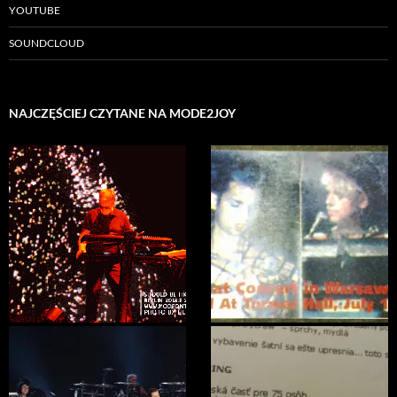
d
o
n
w
YOUTUBE
o
w
d
)
w
)
o
SOUNDCLOUD
)
w
)
NAJCZĘŚCIEJ CZYTANE NA MODE2JOY