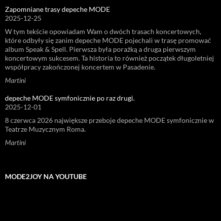
Zapomniane trasy depeche MODE
2025-12-25
W tym tekście opowiadam Wam o dwóch trasach koncertowych,
które odbyły się zanim depeche MODE pojechali w trasę promować
album Speak & Spell. Pierwsza była porażką a druga pierwszym
koncertowym sukcesem. Ta historia to również początek długoletniej
współpracy zakończonej koncertem w Pasadenie.
Martini
depeche MODE symfonicznie po raz drugi.
2025-12-01
8 czerwca 2026 największe przeboje depeche MODE symfonicznie w
Teatrze Muzycznym Roma.
Martini
MODE2JOY NA YOUTUBE
Odtwarzacz
video