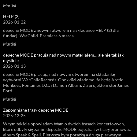
Martini
HELP (2)
2026-01-22
depeche MODE z nowym utworem na składance HELP (2) dla
fundacji WarChild. Premiera 6 marca
Martini
depeche MODE pracują nad nowym materiałem… ale nie tak jak
myślicie
2026-01-13
depeche MODE pracują nad nowym utworem na składankę
wytwórni WarChildRecords. Obok dM wiadomo, że będą Arctic
Monkeys, Fontaines D.C. i Damon Albarn. Za projektem stoi James
Ford
Martini
Zapomniane trasy depeche MODE
2025-12-25
W tym tekście opowiadam Wam o dwóch trasach koncertowych,
które odbyły się zanim depeche MODE pojechali w trasę promować
album Speak & Spell. Pierwsza była porażką a druga pierwszym