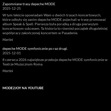
Zapomniane trasy depeche MODE
2025-12-25
W tym tekście opowiadam Wam o dwóch trasach koncertowych,
które odbyły się zanim depeche MODE pojechali w trasę promować
album Speak & Spell. Pierwsza była porażką a druga pierwszym
koncertowym sukcesem. Ta historia to również początek długoletniej
współpracy zakończonej koncertem w Pasadenie.
Martini
depeche MODE symfonicznie po raz drugi.
2025-12-01
8 czerwca 2026 największe przeboje depeche MODE symfonicznie w
Teatrze Muzycznym Roma.
Martini
MODE2JOY NA YOUTUBE
Odtwarzacz
video