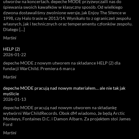
utworów na koncertach. depeche MODE przyzwyczaili nas do
śpiewania swoich kawałków w klasyczny sposób. Od wielkiego
dzwona dostawaliśmy zwolnione wersje, jak Enjoy The Silence w
1998, czy Halo trasie w 2013/14. Wynikało to z ograniczeń zespołu
własnych, jak i technicznych oraz temperamentu członków zespołu.
Dlatego […]
Martini
HELP (2)
2026-01-22
depeche MODE z nowym utworem na składance HELP (2) dla
fundacji WarChild. Premiera 6 marca
Martini
depeche MODE pracują nad nowym materiałem… ale nie tak jak
myślicie
2026-01-13
depeche MODE pracują nad nowym utworem na składankę
wytwórni WarChildRecords. Obok dM wiadomo, że będą Arctic
Monkeys, Fontaines D.C. i Damon Albarn. Za projektem stoi James
Ford
Martini