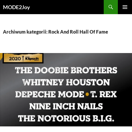
Przejdź
Szukaj
MODE2Joy
do
MENU
treści
GŁÓWN
Archiwum kategorii: Rock And Roll Hall Of Fame