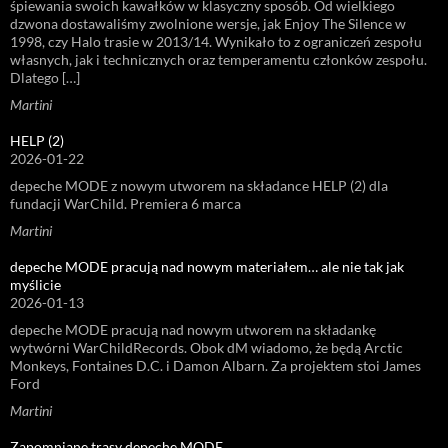
śpiewania swoich kawałków w klasyczny sposób. Od wielkiego
dzwona dostawaliśmy zwolnione wersje, jak Enjoy The Silence w
1998, czy Halo trasie w 2013/14. Wynikało to z ograniczeń zespołu
własnych, jak i technicznych oraz temperamentu członków zespołu.
Dlatego […]
Martini
HELP (2)
2026-01-22
depeche MODE z nowym utworem na składance HELP (2) dla
fundacji WarChild. Premiera 6 marca
Martini
depeche MODE pracują nad nowym materiałem… ale nie tak jak
myślicie
2026-01-13
depeche MODE pracują nad nowym utworem na składankę
wytwórni WarChildRecords. Obok dM wiadomo, że będą Arctic
Monkeys, Fontaines D.C. i Damon Albarn. Za projektem stoi James
Ford
Martini
Zapomniane trasy depeche MODE