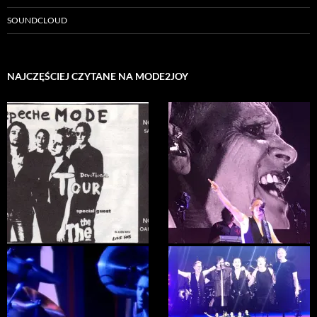
)
w
)
SOUNDCLOUD
NAJCZĘŚCIEJ CZYTANE NA MODE2JOY