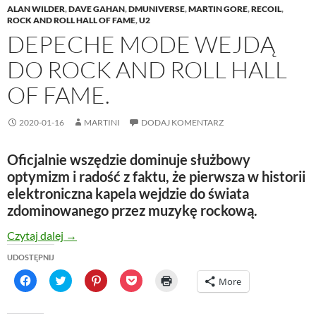
ALAN WILDER
,
DAVE GAHAN
,
DMUNIVERSE
,
MARTIN GORE
,
RECOIL
,
ROCK AND ROLL HALL OF FAME
,
U2
DEPECHE MODE WEJDĄ
DO ROCK AND ROLL HALL
OF FAME.
2020-01-16
MARTINI
DODAJ KOMENTARZ
Oficjalnie wszędzie dominuje służbowy
optymizm i radość z faktu, że pierwsza w historii
elektroniczna kapela wejdzie do świata
zdominowanego przez muzykę rockową.
depeche MODE wejdą do Rock And Roll Hall Of Fam
Czytaj dalej
→
UDOSTĘPNIJ
C
C
C
C
C
More
l
l
l
l
l
i
i
i
i
i
c
c
c
c
c
k
k
k
k
k