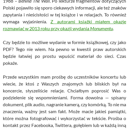
1988 –
Behind
The Wall
. Po lekturze fragmentów dotyczących
Polski pojawiło się sporo ciekawych informacji, ale też znaków
zapytania i nieścisłości w tej książce i w relacjach. To również
wymaga wyjaśnienia.
Z autorami książki miałem okazje
rozmawiać w 2013 roku przy okazji wydania
Monumentu
.
Czy będzie to możliwe wydanie w formie książkowej, czy jako
PDF? Tego nie wiem. Na pewno w kwestii praw autorskich
będzie łatwiej po prostu wpuścić materiał do sieci. Czas
pokaże.
Przede wszystkim mam prośbę do uczestników koncertu lub
wiecie, że ktoś z Waszych znajomych lub bliskich był na
koncercie, słyszeliście relacje. Chciałbym poprosić Was o
podzielenie się wspomnieniami. Forma dowolna — spisany
dokument, plik audio, nagranie kamerą, czy komórką. To nie ma
znaczenia, ważny jest sam fakt. Może macie jakieś pamiątki,
które można fotografować i wykorzystać w tekście. Prośba o
kontakt przez Facebooka, Twittera, gołębiem lub w każdą inną