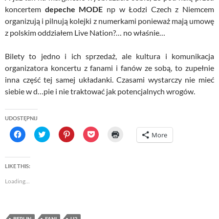
koncertem
depeche MODE
np w Łodzi Czech z Niemcem
organizują i pilnują kolejki z numerkami ponieważ mają umowę
z polskim oddziałem Live Nation?… no właśnie…
Bilety to jedno i ich sprzedaż, ale kultura i komunikacja
organizatora koncertu z fanami i fanów ze sobą, to zupełnie
inna część tej samej układanki. Czasami wystarczy nie mieć
siebie w d…pie i nie traktować jak potencjalnych wrogów.
UDOSTĘPNIJ
C
C
C
C
C
More
l
l
l
l
l
i
i
i
i
i
c
c
c
c
c
k
k
k
k
k
t
t
t
t
t
LIKE THIS:
o
o
o
o
o
s
s
s
s
p
Loading...
h
h
h
h
r
a
a
a
a
i
r
r
r
r
n
e
e
e
e
t
o
o
o
o
(
n
n
n
n
O
BERLIN
FANI
U2