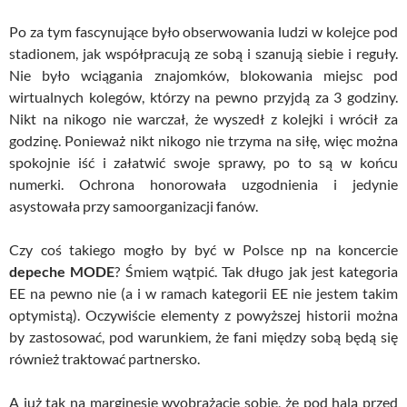
Po za tym fascynujące było obserwowania ludzi w kolejce pod
stadionem, jak współpracują ze sobą i szanują siebie i reguły.
Nie było wciągania znajomków, blokowania miejsc pod
wirtualnych kolegów, którzy na pewno przyjdą za 3 godziny.
Nikt na nikogo nie warczał, że wyszedł z kolejki i wrócił za
godzinę. Ponieważ nikt nikogo nie trzyma na siłę, więc można
spokojnie iść i załatwić swoje sprawy, po to są w końcu
numerki. Ochrona honorowała uzgodnienia i jedynie
asystowała przy samoorganizacji fanów.
Czy coś takiego mogło by być w Polsce np na koncercie
depeche MODE
? Śmiem wątpić. Tak długo jak jest kategoria
EE na pewno nie (a i w ramach kategorii EE nie jestem takim
optymistą). Oczywiście elementy z powyższej historii można
by zastosować, pod warunkiem, że fani między sobą będą się
również traktować partnersko.
A już tak na marginesie wyobrażacie sobie, że pod halą przed