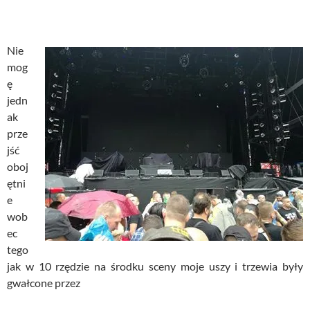
Nie
mog
ę
jedn
ak
prze
jść
oboj
ętni
e
wob
ec
tego
jak w 10 rzędzie na środku sceny moje uszy i trzewia były
gwałcone przez