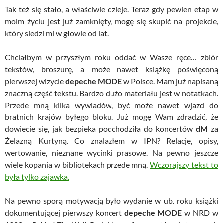
Tak też się stało, a właściwie dzieje. Teraz gdy pewien etap w
moim życiu jest już zamknięty, mogę się skupić na projekcie,
który siedzi mi w głowie od lat.
Chciałbym w przyszłym roku oddać w Wasze ręce… zbiór
tekstów, broszurę, a może nawet książkę poświęconą
pierwszej wizycie
depeche MODE
w Polsce. Mam już napisaną
znaczną część tekstu. Bardzo dużo materiału jest w notatkach.
Przede mną kilka wywiadów, być może nawet wjazd do
bratnich krajów byłego bloku. Już mogę Wam zdradzić, że
dowiecie się, jak bezpieka podchodziła do koncertów
dM
za
Żelazną Kurtyną. Co znalazłem w IPN? Relacje, opisy,
wertowanie, nieznane wycinki prasowe. Na pewno jeszcze
wiele kopania w bibliotekach przede mną.
Wczorajszy tekst to
była tylko zajawka.
Na pewno sporą motywacją było wydanie w ub. roku książki
dokumentującej pierwszy koncert
depeche MODE
w NRD w