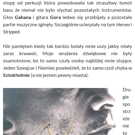
stopę od perkusji która powodowała tak straszliwy łomot
basu że niemal nie było słychać pozostałych instrumentów.
Głos
Gahana
i gitara
Gora
ledwo się przebijały a pozostałe
partie muzyczne zginęły. Szczególnie ucierpiały na tym
Heroes
i
Stripped
.
Nie pamiętam kiedy tak bardzo bolały mnie uszy jakby miały
zaraz krwawić. Moje wrażenia dźwiękowe nie były
osamotnione, bo to samo czuły osoby najbliżej mnie stojące.
Jeden Szwajcar i Niemiec powiedzieli, że to samo czuli chyba w
Sztokholmie
(a nie jestem pewny miasta).
Dru
gie
spo
strz
eże
nie
to