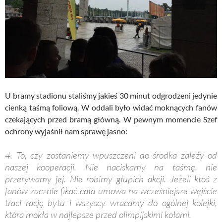
U bramy stadionu staliśmy jakieś 30 minut odgrodzeni jedynie
cienką taśmą foliową. W oddali było widać moknących fanów
czekających przed bramą główną. W pewnym momencie Szef
ochrony wyjaśnił nam sprawę jasno:
4. To, czy zostaniemy wpuszczeni do środka zależy od
naszej kooperacji. Nie naciskamy na taśmę, nie
przerywamy jej. Nie robimy głupich akcji. Jeżeli ktoś z
fanów zacznie fikać cała umowa na wcześniejsze wejście
traci rację bytu i wszyscy wracamy do ogólnej kolejki,
która mokła w najlepsze przed olimpijskimi kołami.