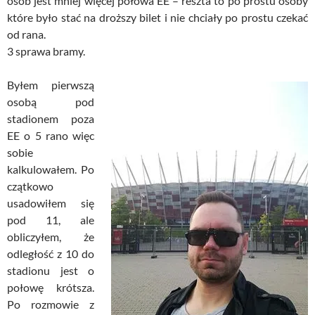
osób jest mniej więcej połowa EE – reszta to po prostu osoby
które było stać na droższy bilet i nie chciały po prostu czekać
od rana.
3 sprawa bramy.
Byłem pierwszą
osobą pod
stadionem poza
EE o 5 rano więc
sobie
kalkulowałem. Po
czątkowo
usadowiłem się
pod 11, ale
obliczyłem, że
odległość z 10 do
stadionu jest o
połowę krótsza.
Po rozmowie z