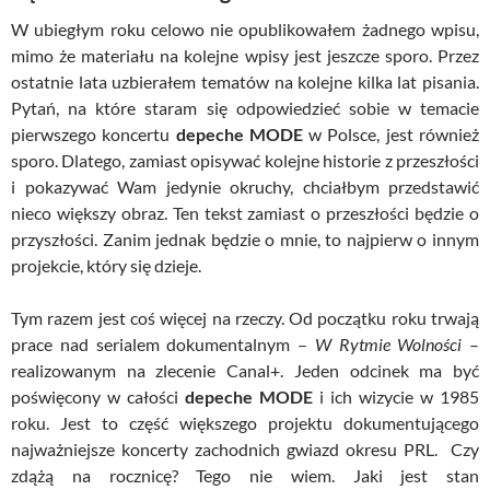
W ubiegłym roku celowo nie opublikowałem żadnego wpisu,
mimo że materiału na kolejne wpisy jest jeszcze sporo. Przez
ostatnie lata uzbierałem tematów na kolejne kilka lat pisania.
Pytań, na które staram się odpowiedzieć sobie w temacie
pierwszego koncertu
depeche MODE
w Polsce, jest również
sporo. Dlatego, zamiast opisywać kolejne historie z przeszłości
i pokazywać Wam jedynie okruchy, chciałbym przedstawić
nieco większy obraz. Ten tekst zamiast o przeszłości będzie o
przyszłości. Zanim jednak będzie o mnie, to najpierw o innym
projekcie, który się dzieje.
Tym razem jest coś więcej na rzeczy. Od początku roku trwają
prace nad serialem dokumentalnym –
W Rytmie Wolności
–
realizowanym na zlecenie Canal+. Jeden odcinek ma być
poświęcony w całości
depeche MODE
i ich wizycie w 1985
roku. Jest to część większego projektu dokumentującego
najważniejsze koncerty zachodnich gwiazd okresu PRL. Czy
zdążą na rocznicę? Tego nie wiem. Jaki jest stan