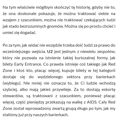
Na tym właściwie mógłbym skończyć tę historię, gdyby nie to,
że ona doskonale pokazuje, że można traktować siebie na
wzajem z szacunkiem, można nie traktować czekających ludzi
jak stado bezrozumnych gnomów. Można się po prostu chcieć i
umieć się dogadać.
Po za tym, jak widać nie wszędzie trzeba doić ludzi za prawo do
wcześniejszego wejścia.
U2
jest jednym z niewielu zespołów,
który nie pozwala na istnienie takiej kuriozalnej formy, jak
bilety Early Entrance. Co prawda istnieje coś takiego jak Red
Zone i ktoś kto, płacąc więcej, kupuje bilety w tej kategorii
dostaje się do wydzielonego sektora przy barierkach
(wybiegu). Nie mniej nie oznacza to, że Ci ludzie wchodzą
szybciej, albo mają jakieś przywileje. Za to dostają eskortę
stewardów, są traktowani z szacunkiem, ponieważ płacąc
więcej, część pieniędzy przekazują na walkę z AIDS. Cały Red
Zone został wprowadzony zwartą grupą długo po tym, jak my
staliśmy już przy naszych barierkach.