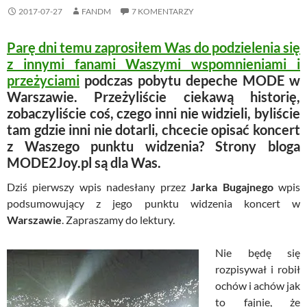
2017-07-27
FANDM
7 KOMENTARZY
Parę dni temu zaprosiłem Was do podzielenia się
z innymi fanami Waszymi wspomnieniami i
przeżyciami
podczas pobytu depeche MODE w
Warszawie. Przeżyliście ciekawą historię,
zobaczyliście coś, czego inni nie widzieli, byliście
tam gdzie inni nie dotarli, chcecie opisać koncert
z Waszego punktu widzenia? Strony bloga
MODE2Joy.pl są dla Was.
Dziś pierwszy wpis nadesłany przez
Jarka Bugajnego
wpis
podsumowujący z jego punktu widzenia koncert w
Warszawie
. Zapraszamy do lektury.
Nie będę się
rozpisywał i robił
ochów i achów jak
to fajnie, że