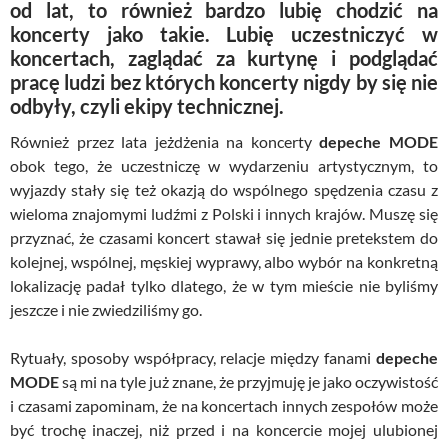
od lat, to również bardzo lubię chodzić na
koncerty jako takie. Lubię uczestniczyć w
koncertach, zaglądać za kurtynę i podglądać
pracę ludzi bez których koncerty nigdy by się nie
odbyły, czyli ekipy technicznej.
Również przez lata jeżdżenia na koncerty
depeche MODE
obok tego, że uczestniczę w wydarzeniu artystycznym, to
wyjazdy stały się też okazją do wspólnego spędzenia czasu z
wieloma znajomymi ludźmi z Polski i innych krajów. Muszę się
przyznać, że czasami koncert stawał się jednie pretekstem do
kolejnej, wspólnej, męskiej wyprawy, albo wybór na konkretną
lokalizację padał tylko dlatego, że w tym mieście nie byliśmy
jeszcze i nie zwiedziliśmy go.
Rytuały, sposoby współpracy, relacje między fanami
depeche
MODE
są mi na tyle już znane, że przyjmuję je jako oczywistość
i czasami zapominam, że na koncertach innych zespołów może
być trochę inaczej, niż przed i na koncercie mojej ulubionej