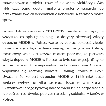
zaawansowania projektu, również nie wiem. Niektórzy z Was
jakiś czas temu dostali mejle z prośbą o wsparcie lub
przekazanie swoich wspomnień o koncercie. A teraz do moich
spraw…
Gdzieś tak w okolicach 2011-2012 naszła mnie myśl, że
wszystko, co opisuję na blogu, a dotyczy pierwszej wizyty
depeche MODE
w Polsce, warto by zebrać, pokopać głębiej
może coś się z tego uzbiera więcej, niż jedynie na kolejny
rocznicowy wpis. Od zawsze miałem poczucie, że pierwsza
wizyta
depeche MODE
w Polsce, to było coś więcej, niż tylko
koncert w kraju trzeciego wyboru w tamtym czasie. Co roku
wspomina się rocznicę koncertu Rolling Stones z 1967.
Uważam, że koncert
depeche MODE
z 1985 miał dużo
większy wpływ na kilka generacji ludzi w tym kraju i
ukształtował drogę życiową bardzo wielu z nich bezpośrednio
lub pośrednio, również poprzez narodziny subkultury fanów w
Polsce.