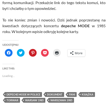
formą komunikacji. Przekażcie link do tego tekstu komuś, kto
był i chciałby o tym opowiedzieć.
To nie koniec zmian i nowości. Dziś jednak poprzestanę na
kwestiach dotyczących koncertu
depeche MODE
w 1985
roku. W kolejnym wpisie odkryję kolejne karty.
UDOSTĘPNIJ
C
C
C
C
C
More
l
l
l
l
l
i
i
i
i
i
c
c
c
c
c
k
k
k
k
k
t
t
t
t
t
LIKE THIS:
o
o
o
o
o
s
s
s
s
p
Loading...
h
h
h
h
r
a
a
a
a
i
r
r
r
r
n
e
e
e
e
t
o
o
o
o
(
n
n
n
n
O
DEPECHE MODE W POLSCE
DOKUMENT
FANI
KSIĄŻKA
F
T
P
P
p
a
w
i
o
e
TORWAR
WARSAW 1985
WARSZAWA 1985
c
i
n
c
n
e
t
t
k
s