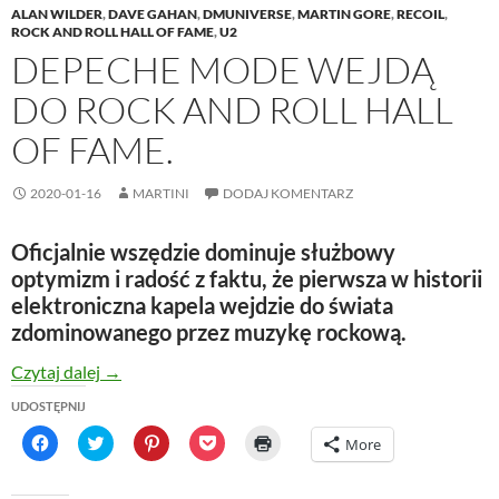
ALAN WILDER
,
DAVE GAHAN
,
DMUNIVERSE
,
MARTIN GORE
,
RECOIL
,
ROCK AND ROLL HALL OF FAME
,
U2
DEPECHE MODE WEJDĄ
DO ROCK AND ROLL HALL
OF FAME.
2020-01-16
MARTINI
DODAJ KOMENTARZ
Oficjalnie wszędzie dominuje służbowy
optymizm i radość z faktu, że pierwsza w historii
elektroniczna kapela wejdzie do świata
zdominowanego przez muzykę rockową.
depeche MODE wejdą do Rock And Roll Hall Of Fam
Czytaj dalej
→
UDOSTĘPNIJ
C
C
C
C
C
More
l
l
l
l
l
i
i
i
i
i
c
c
c
c
c
k
k
k
k
k