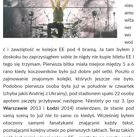
nies
amo
wita
ner
wo
woś
ć i zawziętość w kolejce EE pod 4 bramą. Ja tam byłem z
doskoku bo zaprzysiągłem sobie że nigdy nie kupie biletu EE i
tego się trzymam. Pierwsza bitka miała miejsce między 5 a 6
rano kiedy koczowników było już dobre pół setki. Poszło o
zajmowanie znajomym kolejki, których jeszcze nie było.
Podobno pierwsza osoba była już w południe w czwartek
(chyba jakiś Andriej z Ukrainy), pod stadionem spało 22 osoby
apotem zaczęły przybywać następne. Niestety po raz 3. (po
Warszawie
2013 i
Łodzi
2014) stwierdzam, że stanie pod
samą sceną to już nie to samo co kiedyś. Wcześniej byłem
otoczony samymi fanatykami znającymi każdy tekst,
poznającymi kolejny utwór po pierwszych taktach. Teraz takich