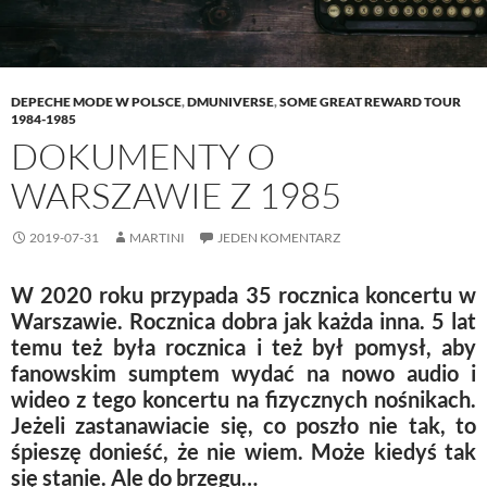
)
w
)
DEPECHE MODE W POLSCE
,
DMUNIVERSE
,
SOME GREAT REWARD TOUR
1984-1985
DOKUMENTY O
WARSZAWIE Z 1985
2019-07-31
MARTINI
JEDEN KOMENTARZ
W 2020 roku przypada 35 rocznica koncertu w
Warszawie. Rocznica dobra jak każda inna. 5 lat
temu też była rocznica i też był pomysł, aby
fanowskim sumptem wydać na nowo audio i
wideo z tego koncertu na fizycznych nośnikach.
Jeżeli zastanawiacie się, co poszło nie tak, to
śpieszę donieść, że nie wiem. Może kiedyś tak
się stanie. Ale do brzegu…