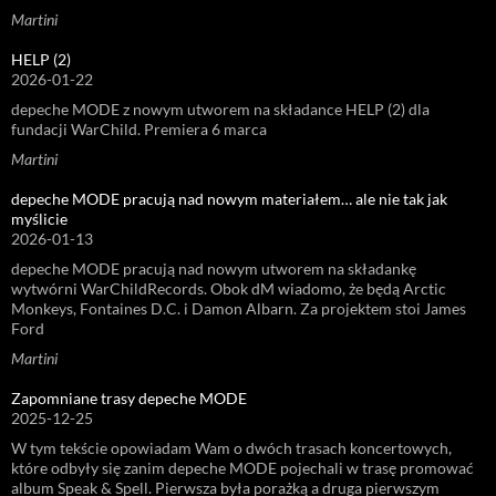
Martini
HELP (2)
2026-01-22
depeche MODE z nowym utworem na składance HELP (2) dla
fundacji WarChild. Premiera 6 marca
Martini
depeche MODE pracują nad nowym materiałem… ale nie tak jak
myślicie
2026-01-13
depeche MODE pracują nad nowym utworem na składankę
wytwórni WarChildRecords. Obok dM wiadomo, że będą Arctic
Monkeys, Fontaines D.C. i Damon Albarn. Za projektem stoi James
Ford
Martini
Zapomniane trasy depeche MODE
2025-12-25
W tym tekście opowiadam Wam o dwóch trasach koncertowych,
które odbyły się zanim depeche MODE pojechali w trasę promować
album Speak & Spell. Pierwsza była porażką a druga pierwszym