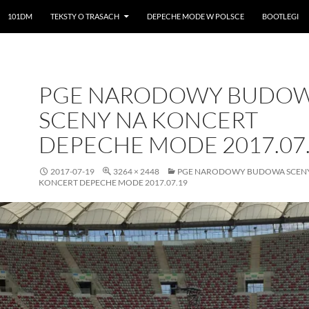
101DM
TEKSTY O TRASACH
DEPECHE MODE W POLSCE
BOOTLEGI
PGE NARODOWY BUDO
SCENY NA KONCERT
DEPECHE MODE 2017.07
2017-07-19
3264 × 2448
PGE NARODOWY BUDOWA SCEN
KONCERT DEPECHE MODE 2017.07.19