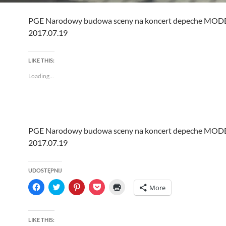
PGE Narodowy budowa sceny na koncert depeche MOD
2017.07.19
LIKE THIS:
Loading...
PGE Narodowy budowa sceny na koncert depeche MOD
2017.07.19
UDOSTĘPNIJ
C
C
C
C
C
More
l
l
l
l
l
i
i
i
i
i
c
c
c
c
c
k
k
k
k
k
t
t
t
t
t
LIKE THIS:
o
o
o
o
o