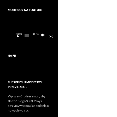
MODE2JOY NA YOUTUBE
Odtwarzacz
video
00:00
03:45
NA FB
SUBSKRYBUJ MODE2JOY
PRZEZ E-MAIL
Wpisz swój adres email, aby
śledzić blog MODE2Joy i
otrzymywać powiadomienia o
nowych wpisach.