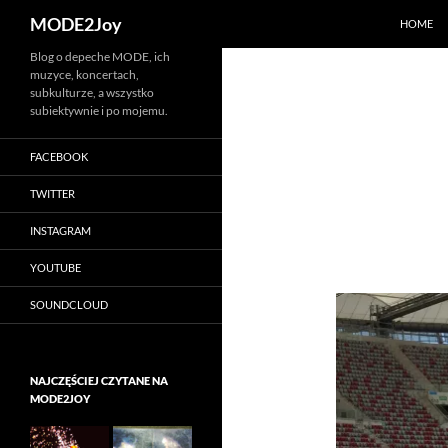
Szukaj
MODE2Joy
HOME
Przejdź
Blog o depeche MODE, ich
muzyce, koncertach,
do
subkulturze, a wszystko
treści
subiektywnie i po mojemu.
FACEBOOK
TWITTER
INSTAGRAM
YOUTUBE
SOUNDCLOUD
NAJCZĘŚCIEJ CZYTANE NA
MODE2JOY