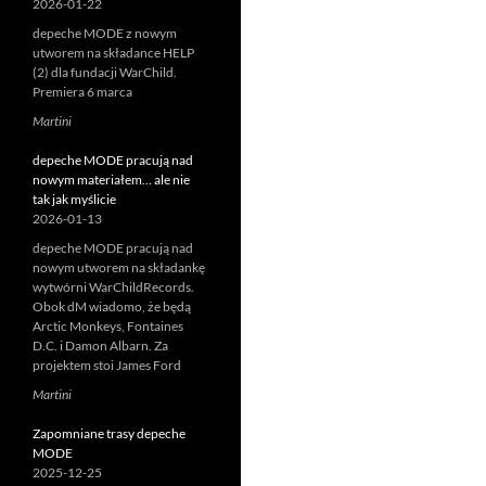
2026-01-22
depeche MODE z nowym
utworem na składance HELP
(2) dla fundacji WarChild.
Premiera 6 marca
Martini
depeche MODE pracują nad
nowym materiałem… ale nie
tak jak myślicie
2026-01-13
depeche MODE pracują nad
nowym utworem na składankę
wytwórni WarChildRecords.
Obok dM wiadomo, że będą
Arctic Monkeys, Fontaines
D.C. i Damon Albarn. Za
projektem stoi James Ford
Martini
Zapomniane trasy depeche
MODE
2025-12-25