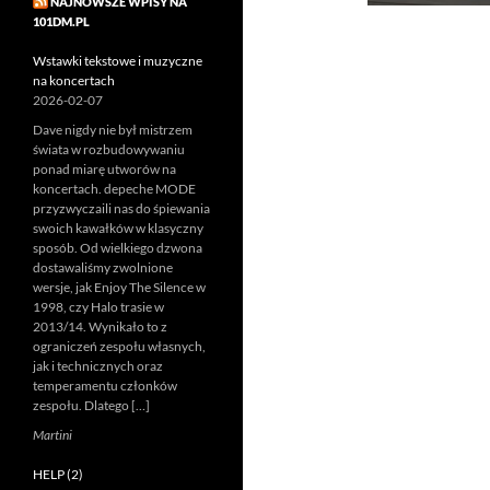
NAJNOWSZE WPISY NA
101DM.PL
Wstawki tekstowe i muzyczne
na koncertach
2026-02-07
Dave nigdy nie był mistrzem
świata w rozbudowywaniu
ponad miarę utworów na
koncertach. depeche MODE
przyzwyczaili nas do śpiewania
swoich kawałków w klasyczny
sposób. Od wielkiego dzwona
dostawaliśmy zwolnione
wersje, jak Enjoy The Silence w
1998, czy Halo trasie w
2013/14. Wynikało to z
ograniczeń zespołu własnych,
jak i technicznych oraz
temperamentu członków
zespołu. Dlatego […]
Martini
HELP (2)