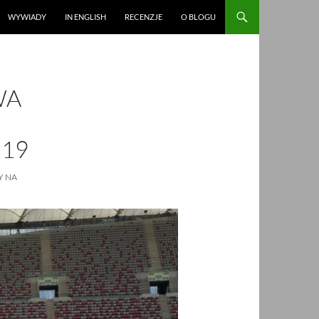
WYWIADY
IN ENGLISH
RECENZJE
O BLOGU
WA
.19
Y NA