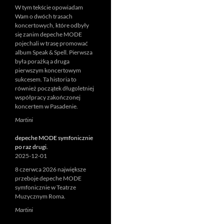
W tym tekście opowiadam
Wam o dwóch trasach
koncertowych, które odbyły
się zanim depeche MODE
pojechali w trasę promować
album Speak & Spell. Pierwsza
była porażką a druga
pierwszym koncertowym
sukcesem. Ta historia to
również początek długoletniej
współpracy zakończonej
koncertem w Pasadenie.
Martini
depeche MODE symfonicznie
po raz drugi.
2025-12-01
8 czerwca 2026 największe
przeboje depeche MODE
symfonicznie w Teatrze
Muzycznym Roma.
Martini