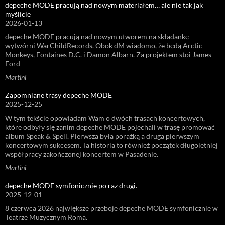
depeche MODE pracują nad nowym materiałem… ale nie tak jak
myślicie
2026-01-13
depeche MODE pracują nad nowym utworem na składankę
wytwórni WarChildRecords. Obok dM wiadomo, że będą Arctic
Monkeys, Fontaines D.C. i Damon Albarn. Za projektem stoi James
Ford
Martini
Zapomniane trasy depeche MODE
2025-12-25
W tym tekście opowiadam Wam o dwóch trasach koncertowych,
które odbyły się zanim depeche MODE pojechali w trasę promować
album Speak & Spell. Pierwsza była porażką a druga pierwszym
koncertowym sukcesem. Ta historia to również początek długoletniej
współpracy zakończonej koncertem w Pasadenie.
Martini
depeche MODE symfonicznie po raz drugi.
2025-12-01
8 czerwca 2026 największe przeboje depeche MODE symfonicznie w
Teatrze Muzycznym Roma.