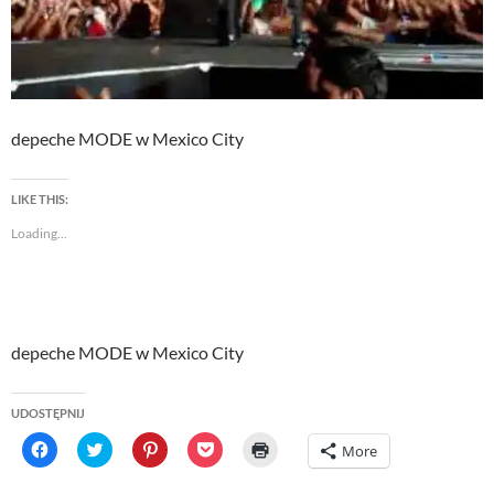
depeche MODE w Mexico City
LIKE THIS:
Loading...
depeche MODE w Mexico City
UDOSTĘPNIJ
C
C
C
C
C
More
l
l
l
l
l
i
i
i
i
i
c
c
c
c
c