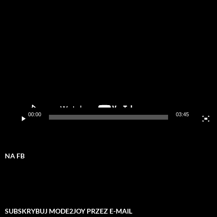
Odtwarzacz
video
00:00
03:45
NA FB
SUBSKRYBUJ MODE2JOY PRZEZ E-MAIL