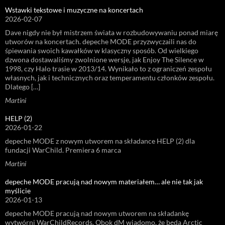
Wstawki tekstowe i muzyczne na koncertach
2026-02-07
Dave nigdy nie był mistrzem świata w rozbudowywaniu ponad miarę
utworów na koncertach. depeche MODE przyzwyczaili nas do
śpiewania swoich kawałków w klasyczny sposób. Od wielkiego
dzwona dostawaliśmy zwolnione wersje, jak Enjoy The Silence w
1998, czy Halo trasie w 2013/14. Wynikało to z ograniczeń zespołu
własnych, jak i technicznych oraz temperamentu członków zespołu.
Dlatego […]
Martini
HELP (2)
2026-01-22
depeche MODE z nowym utworem na składance HELP (2) dla
fundacji WarChild. Premiera 6 marca
Martini
depeche MODE pracują nad nowym materiałem… ale nie tak jak
myślicie
2026-01-13
depeche MODE pracują nad nowym utworem na składankę
wytwórni WarChildRecords. Obok dM wiadomo, że będą Arctic