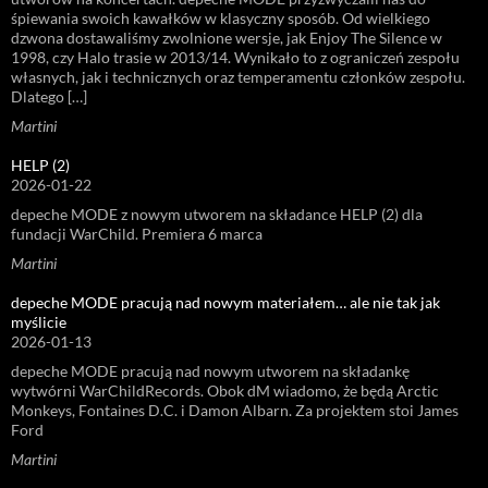
śpiewania swoich kawałków w klasyczny sposób. Od wielkiego
dzwona dostawaliśmy zwolnione wersje, jak Enjoy The Silence w
1998, czy Halo trasie w 2013/14. Wynikało to z ograniczeń zespołu
własnych, jak i technicznych oraz temperamentu członków zespołu.
Dlatego […]
Martini
HELP (2)
2026-01-22
depeche MODE z nowym utworem na składance HELP (2) dla
fundacji WarChild. Premiera 6 marca
Martini
depeche MODE pracują nad nowym materiałem… ale nie tak jak
myślicie
2026-01-13
depeche MODE pracują nad nowym utworem na składankę
wytwórni WarChildRecords. Obok dM wiadomo, że będą Arctic
Monkeys, Fontaines D.C. i Damon Albarn. Za projektem stoi James
Ford
Martini