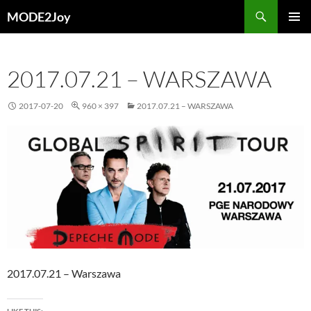
Przejdź
Szukaj
MODE2Joy
do
MENU
treści
GŁÓWN
2017.07.21 – WARSZAWA
2017-07-20
960 × 397
2017.07.21 – WARSZAWA
2017.07.21 – Warszawa