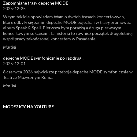
Zapomniane trasy depeche MODE
2025-12-25
W tym tekście opowiadam Wam o dwóch trasach koncertowych,
które odbyły się zanim depeche MODE pojechali w trasę promować
album Speak & Spell. Pierwsza była porażką a druga pierwszym
koncertowym sukcesem. Ta historia to również początek długoletniej
współpracy zakończonej koncertem w Pasadenie.
Martini
depeche MODE symfonicznie po raz drugi.
2025-12-01
8 czerwca 2026 największe przeboje depeche MODE symfonicznie w
Teatrze Muzycznym Roma.
Martini
MODE2JOY NA YOUTUBE
Odtwarzacz
video