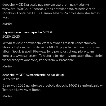
depeche MODE pracują nad nowym utworem na składankę
wytwórni WarChildRecords. Obok dM wiadomo, że będą Arctic
Monkeys, Fontaines D.C. i Damon Albarn. Za projektem stoi James
Ford
Martini
Zapomniane trasy depeche MODE
2025-12-25
W tym tekście opowiadam Wam o dwóch trasach koncertowych,
które odbyły się zanim depeche MODE pojechali w trasę promować
album Speak & Spell. Pierwsza była porażką a druga pierwszym
koncertowym sukcesem. Ta historia to również początek długoletniej
współpracy zakończonej koncertem w Pasadenie.
Martini
depeche MODE symfonicznie po raz drugi.
2025-12-01
8 czerwca 2026 największe przeboje depeche MODE symfonicznie w
Teatrze Muzycznym Roma.
Martini