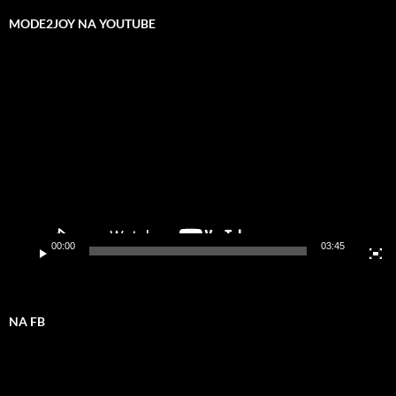
MODE2JOY NA YOUTUBE
Odtwarzacz
video
00:00
03:45
NA FB