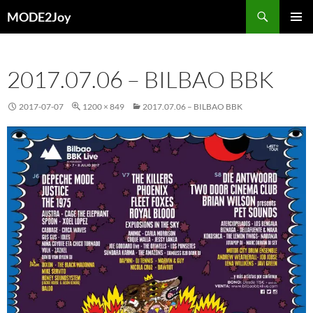
Przejdź
Szukaj
MODE2Joy
do
MENU
treści
GŁÓWN
2017.07.06 – BILBAO BBK
2017-07-07
1200 × 849
2017.07.06 – BILBAO BBK