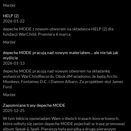
Martini
HELP (2)
2026-01-22
depeche MODE z nowym utworem na składance HELP (2) dla
fundacji WarChild. Premiera 6 marca
Martini
depeche MODE pracują nad nowym materiałem… ale nie tak jak
myślicie
2026-01-13
depeche MODE pracują nad nowym utworem na składankę
wytwórni WarChildRecords. Obok dM wiadomo, że będą Arctic
Monkeys, Fontaines D.C. i Damon Albarn. Za projektem stoi James
Ford
Martini
Zapomniane trasy depeche MODE
2025-12-25
W tym tekście opowiadam Wam o dwóch trasach koncertowych,
które odbyły się zanim depeche MODE pojechali w trasę promować
album Speak & Spell. Pierwsza była porażką a druga pierwszym