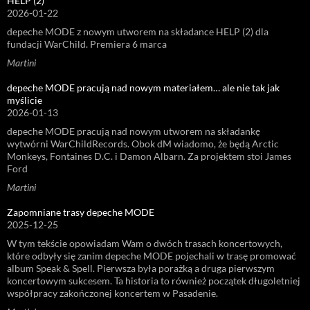
HELP (2)
2026-01-22
depeche MODE z nowym utworem na składance HELP (2) dla
fundacji WarChild. Premiera 6 marca
Martini
depeche MODE pracują nad nowym materiałem… ale nie tak jak
myślicie
2026-01-13
depeche MODE pracują nad nowym utworem na składankę
wytwórni WarChildRecords. Obok dM wiadomo, że będą Arctic
Monkeys, Fontaines D.C. i Damon Albarn. Za projektem stoi James
Ford
Martini
Zapomniane trasy depeche MODE
2025-12-25
W tym tekście opowiadam Wam o dwóch trasach koncertowych,
które odbyły się zanim depeche MODE pojechali w trasę promować
album Speak & Spell. Pierwsza była porażką a druga pierwszym
koncertowym sukcesem. Ta historia to również początek długoletniej
współpracy zakończonej koncertem w Pasadenie.