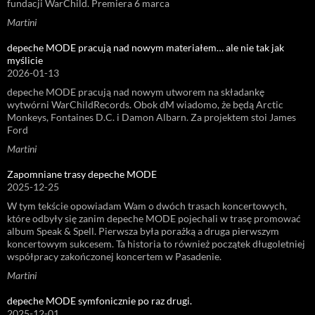
fundacji WarChild. Premiera 6 marca
Martini
depeche MODE pracują nad nowym materiałem… ale nie tak jak
myślicie
2026-01-13
depeche MODE pracują nad nowym utworem na składankę
wytwórni WarChildRecords. Obok dM wiadomo, że będą Arctic
Monkeys, Fontaines D.C. i Damon Albarn. Za projektem stoi James
Ford
Martini
Zapomniane trasy depeche MODE
2025-12-25
W tym tekście opowiadam Wam o dwóch trasach koncertowych,
które odbyły się zanim depeche MODE pojechali w trasę promować
album Speak & Spell. Pierwsza była porażką a druga pierwszym
koncertowym sukcesem. Ta historia to również początek długoletniej
współpracy zakończonej koncertem w Pasadenie.
Martini
depeche MODE symfonicznie po raz drugi.
2025-12-01