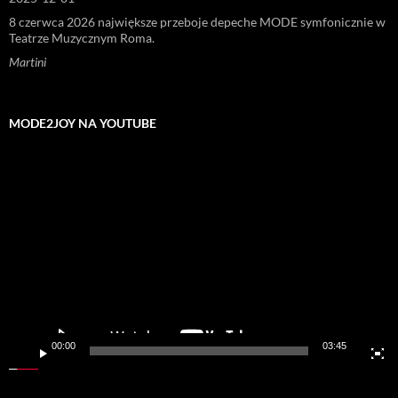
8 czerwca 2026 największe przeboje depeche MODE symfonicznie w
Teatrze Muzycznym Roma.
Martini
MODE2JOY NA YOUTUBE
Odtwarzacz
video
00:00
03:45