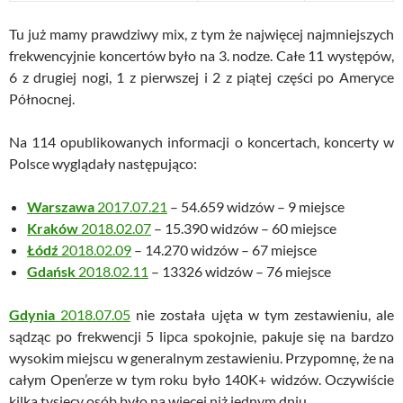
Tu już mamy prawdziwy mix, z tym że najwięcej najmniejszych
frekwencyjnie koncertów było na 3. nodze. Całe 11 występów,
6 z drugiej nogi, 1 z pierwszej i 2 z piątej części po Ameryce
Północnej.
Na 114 opublikowanych informacji o koncertach, koncerty w
Polsce wyglądały następująco:
Warszawa
2017.07.21
– 54.659 widzów – 9 miejsce
Kraków
2018.02.07
– 15.390 widzów – 60 miejsce
Łódź
2018.02.09
– 14.270 widzów – 67 miejsce
Gdańsk
2018.02.11
– 13326 widzów – 76 miejsce
Gdynia
2018.07.05
nie została ujęta w tym zestawieniu, ale
sądząc po frekwencji 5 lipca spokojnie, pakuje się na bardzo
wysokim miejscu w generalnym zestawieniu. Przypomnę, że na
całym Open’erze w tym roku było
140K
+ widzów. Oczywiście
kilka tysięcy osób było na więcej niż jednym dniu…