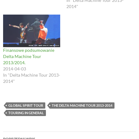
In "Delta Machine Tour 2013-
i
n
w
d
n
d
i
o
2014"
d
o
n
w
o
w
d
)
w
)
o
)
w
)
Finansowe podsumowanie
Delta Machine Tour
2013/2014.
2014-04-03
In "Delta Machine Tour 2013-
2014"
GLOBAL SPIRIT TOUR
THE DELTA MACHINE TOUR 2013-2014
TOURING IN GENERAL
Nawigacja
POPRZEDNI WPIS