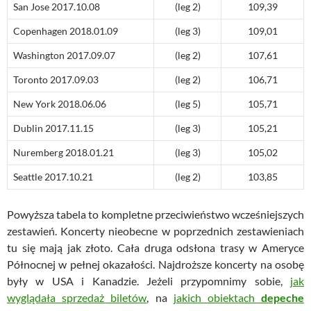
San Jose 2017.10.08
(leg 2)
109,39
Copenhagen 2018.01.09
(leg 3)
109,01
Washington 2017.09.07
(leg 2)
107,61
Toronto 2017.09.03
(leg 2)
106,71
New York 2018.06.06
(leg 5)
105,71
Dublin 2017.11.15
(leg 3)
105,21
Nuremberg 2018.01.21
(leg 3)
105,02
Seattle 2017.10.21
(leg 2)
103,85
Powyższa tabela to kompletne przeciwieństwo wcześniejszych
zestawień. Koncerty nieobecne w poprzednich zestawieniach
tu się mają jak złoto. Cała druga odsłona trasy w Ameryce
Północnej w pełnej okazałości. Najdroższe koncerty na osobę
były w USA i Kanadzie. Jeżeli przypomnimy sobie,
jak
wyglądała sprzedaż biletów
, na
jakich obiektach
depeche