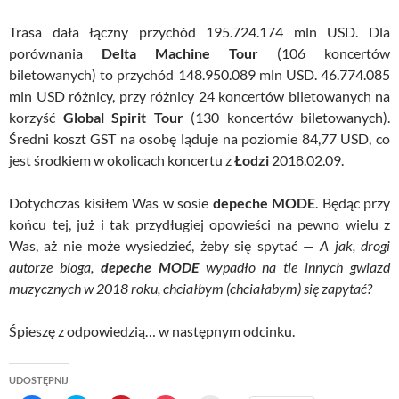
Trasa dała łączny przychód 195.724.174 mln USD. Dla
porównania
Delta Machine Tour
(106 koncertów
biletowanych) to przychód 148.950.089 mln USD. 46.774.085
mln USD różnicy, przy różnicy 24 koncertów biletowanych na
korzyść
Global Spirit Tour
(130 koncertów biletowanych).
Średni koszt GST na osobę ląduje na poziomie 84,77 USD, co
jest środkiem w okolicach koncertu z
Łodzi
2018.02.09.
Dotychczas kisiłem Was w sosie
depeche MODE
. Będąc przy
końcu tej, już i tak przydługiej opowieści na pewno wielu z
Was, aż nie może wysiedzieć, żeby się spytać —
A jak, drogi
autorze bloga,
depeche MODE
wypadło na tle innych gwiazd
muzycznych w 2018 roku, chciałbym (chciałabym) się zapytać?
Śpieszę z odpowiedzią… w następnym odcinku.
UDOSTĘPNIJ