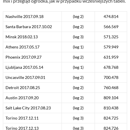
mix i przegląd ogródka, jak w przypadku wcześniejszych tabeli.
Nashville
2017.09.18
(leg 2)
474.814
Santa Barbara
2017.10.02
(leg 2)
566.569
Minsk 2018.02.13
(leg 3)
571.325
Athens 2017.05.17
(leg 1)
579.949
Phoenix
2017.09.27
(leg 2)
631.959
Ljubljana 2017.05.14
(leg 1)
678.768
Uncasville
2017.09.01
(leg 2)
700.478
Detroit
2017.08.25
(leg 2)
760.468
Austin 2017.09.20
(leg 2)
809.104
Salt Lake City 2017.08.23
(leg 2)
810.438
Torino 2017.12.11
(leg 3)
824.725
Torino 2017.12.13
(leg 3)
824.726