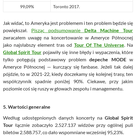
99,09%
Toronto 2017.
Jak widać, to Ameryka jest problemem i ten problem będzie się
powiększał.
Pisząc podsumowanie
Delta Machine Tour
zwracałem uwagę na koncertowanie w Ameryce Północnej
jako najsłabszy element tras od
Tour Of The Universe
. Na
Global Spirit Tour
pojawiły się inne błędy i wypaczenia, które
tylko potęgują podstawowy problem
depeche MODE
w
Ameryce Północnej — kurczący się fanbase. Jeżeli tak dalej
pójdzie, to w 2021-22, kiedy doczekamy się kolejnej trasy, ten
współczynnik spadnie poniżej 90%. Ciekawe, przy jakim
poziomie coś się ruszy w głowach zespołu i managementu.
5. Wartości generalne
Według udostępnionych danych koncerty na
Global Spirit
Tour
łącznie zobaczyło 2.527.137 widzów przy ogólnej puli
biletów 2.588.757, co dało wspomniane wcześniej 95,23%.