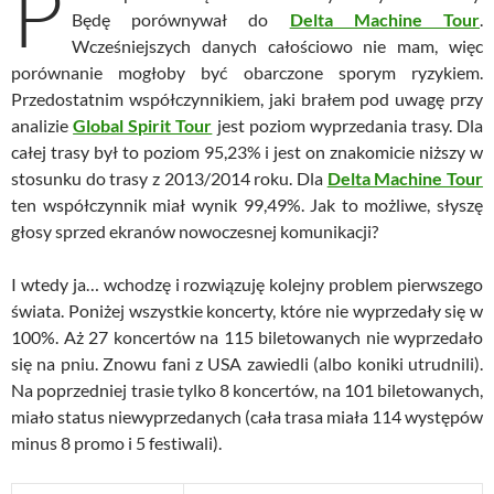
P
Będę porównywał do
Delta Machine Tour
.
Wcześniejszych danych całościowo nie mam, więc
porównanie mogłoby być obarczone sporym ryzykiem.
Przedostatnim współczynnikiem, jaki brałem pod uwagę przy
analizie
Global Spirit Tour
jest poziom wyprzedania trasy. Dla
całej trasy był to poziom 95,23% i jest on znakomicie niższy w
stosunku do trasy z 2013/2014 roku. Dla
Delta Machine Tour
ten współczynnik miał wynik 99,49%. Jak to możliwe, słyszę
głosy sprzed ekranów nowoczesnej komunikacji?
I wtedy ja… wchodzę i rozwiązuję kolejny problem pierwszego
świata. Poniżej wszystkie koncerty, które nie wyprzedały się w
100%. Aż 27 koncertów na 115 biletowanych nie wyprzedało
się na pniu. Znowu fani z USA zawiedli (albo koniki utrudnili).
Na poprzedniej trasie tylko 8 koncertów, na 101 biletowanych,
miało status niewyprzedanych (cała trasa miała 114 występów
minus 8 promo i 5 festiwali).