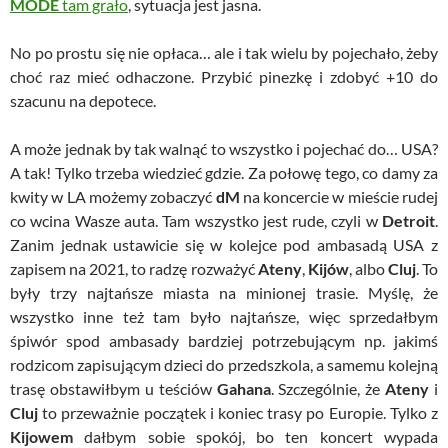
MODE
tam grało
, sytuacja jest jasna.
No po prostu się nie opłaca… ale i tak wielu by pojechało, żeby
choć raz mieć odhaczone. Przybić pinezkę i zdobyć +10 do
szacunu na depotece.
A może jednak by tak walnąć to wszystko i pojechać do… USA?
A tak! Tylko trzeba wiedzieć gdzie. Za połowę tego, co damy za
kwity w LA możemy zobaczyć
dM
na koncercie w mieście rudej
co wcina Wasze auta. Tam wszystko jest rude, czyli w
Detroit
.
Zanim jednak ustawicie się w kolejce pod ambasadą USA z
zapisem na 2021, to radzę rozważyć
Ateny
,
Kijów
, albo
Cluj
. To
były trzy najtańsze miasta na minionej trasie. Myślę, że
wszystko inne też tam było najtańsze, więc sprzedałbym
śpiwór spod ambasady bardziej potrzebującym np. jakimś
rodzicom zapisującym dzieci do przedszkola, a samemu kolejną
trasę obstawiłbym u teściów
Gahana
. Szczególnie, że
Ateny
i
Cluj
to przeważnie początek i koniec trasy po Europie. Tylko z
Kijowem
dałbym sobie spokój, bo ten koncert wypada