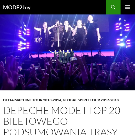
Przejdź
Szukaj
MODE2Joy
do
MENU
treści
GŁÓWN
DELTA MACHINE TOUR 2013-2014
,
GLOBAL SPIRIT TOUR 2017-2018
DEPECHE MODE I TOP 20
BILETOWEGO
PODSUMOWANIA TRASY.