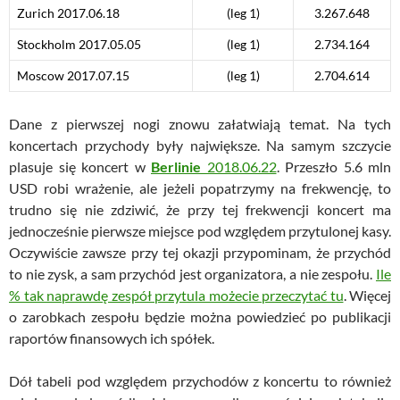
Zurich
2017.06.18
(leg 1)
3.267.648
Stockholm
2017.05.05
(leg 1)
2.734.164
Moscow
2017.07.15
(leg 1)
2.704.614
Dane z pierwszej nogi znowu załatwiają temat. Na tych
koncertach przychody były największe. Na samym szczycie
plasuje się koncert w
Berlinie
2018.06.22
. Przeszło 5.6 mln
USD robi wrażenie, ale jeżeli popatrzymy na frekwencję, to
trudno się nie zdziwić, że przy tej frekwencji koncert ma
jednocześnie pierwsze miejsce pod względem przytulonej kasy.
Oczywiście zawsze przy tej okazji przypominam, że przychód
to nie zysk, a sam przychód jest organizatora, a nie zespołu.
Ile
% tak naprawdę zespół przytula możecie przeczytać tu
. Więcej
o zarobkach zespołu będzie można powiedzieć po publikacji
raportów finansowych ich spółek.
Dół tabeli pod względem przychodów z koncertu to również