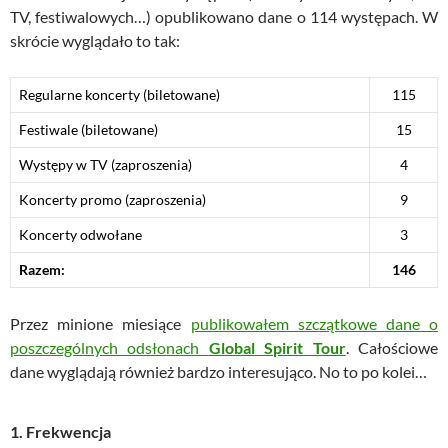
TV, festiwalowych…) opublikowano dane o 114 występach. W
skrócie wyglądało to tak:
Regularne koncerty (biletowane)
115
Festiwale (biletowane)
15
Występy w TV (zaproszenia)
4
Koncerty promo (zaproszenia)
9
Koncerty odwołane
3
Razem:
146
Przez minione miesiące
publikowałem szczątkowe dane o
poszczególnych odsłonach
Global Spirit Tour
. Całościowe
dane wyglądają również bardzo interesująco. No to po kolei…
1. Frekwencja