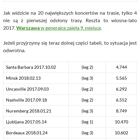
Jak widzicie na 20 największych koncertów na trasie, tylko 4
nie są z pierwszej odsłony trasy. Reszta to wiosna-lato
2017.
Warszawa
w generalce zajęła 9. miejsce
.
Jeżeli przyjrzymy się teraz dolnej części tabeli, to sytuacja jest
odwrotna.
Santa Barbara 2017.10.02
(leg 2)
4.744
Minsk 2018.02.13
(leg 3)
5.565
Uncasville 2017.09.03
(leg 2)
6.292
Nashville 2017.09.18
(leg 2)
6.552
Nuremberg 2018.01.21
(leg 3)
8.749
Ljubljana 2017.05.14
(leg 1)
10.470
Bordeaux 2018.01.24
(leg 3)
10.602