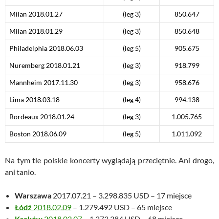
Milan 2018.01.27
(leg 3)
850.647
Milan 2018.01.29
(leg 3)
850.648
Philadelphia 2018.06.03
(leg 5)
905.675
Nuremberg 2018.01.21
(leg 3)
918.799
Mannheim 2017.11.30
(leg 3)
958.676
Lima 2018.03.18
(leg 4)
994.138
Bordeaux 2018.01.24
(leg 3)
1.005.765
Boston 2018.06.09
(leg 5)
1.011.092
Na tym tle polskie koncerty wyglądają przeciętnie. Ani drogo,
ani tanio.
Warszawa
2017.07.21 – 3.298.835 USD – 17 miejsce
Łódź
2018.02.09
– 1.279.492 USD – 65 miejsce
Kraków
2018.02.07
– 1.273.384 USD – 68 miejsce