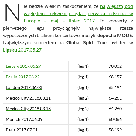
N
ie będzie wielkim zaskoczeniem, że
największą pod
względem frekwencji była pierwsza odsłona w
Europie – maj – lipiec 2017
. To koncerty z
pierwszego legu przyciągnęły największe rzesze
wyposzczonych brakiem koncertowej muzyki
depeche MODE
.
Największym koncertem na
Global Spirit Tour
był ten w
Lipsku
2017.05.27
.
Leipzig 2017.05.27
(leg 1)
70.002
Berlin 2017.06.22
(leg 1)
68.157
London 2017.06.03
(leg 1)
65.191
Mexico City 2018.03.11
(leg 2)
64.261
Mexico City 2018.03.13
(leg 2)
64.260
Munich 2017.06.09
(leg 1)
60.066
Paris 2017.07.01
(leg 1)
58.199