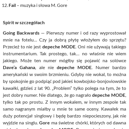
Fail
– muzyka i słowa M. Gore
Spirit w szczegółach
Going Backwards
— Pierwszy numer i od razy wyprostował
mnie na fotelu… Czy ja dobrą płytę włożyłem do sprzętu?
Przecież to nie jest
depeche MODE
. Oni nie używają takiego
instrumentarium. Tak prostego, tak… no właśnie nie wiem
jakiego. Może ten numer mógłby się pojawić na solówce
Dave’a Gahana
, ale nie
depeche MODE
. Numer bardzo
amerykański w swoim brzmieniu. Gdyby nie wokal, to można
by spokojnie go podpiąć pod jakieś kowbojsko-bonjoviowskie
kawałki, gdzieś z lat 90. „Problem” tylko polega na tym, że to
jest dobry numer. Nie dlatego, że go nagrało
depeche MODE
,
tylko tak po prostu. Z innym wokalem, w innym zespole tak
samo nagranym miałby u mnie te same oceny. Kawałek ma
duży potencjał singlowy i będę bardzo niepocieszony, jak nie
wyjdzie na singlu.
Gore
ma świetne chórki, których od dawna