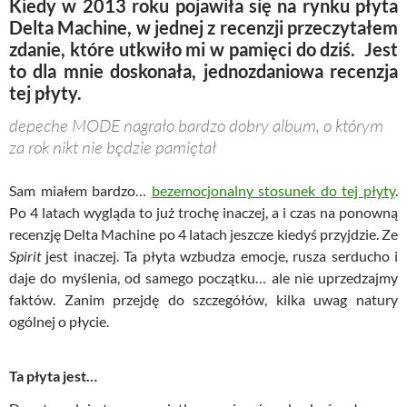
Kiedy w 2013 roku pojawiła się na rynku płyta
Delta Machine, w jednej z recenzji przeczytałem
zdanie, które utkwiło mi w pamięci do dziś. Jest
to dla mnie doskonała, jednozdaniowa recenzja
tej płyty.
depeche MODE nagrało bardzo dobry album, o którym
za rok nikt nie będzie pamiętał
Sam miałem bardzo…
bezemocjonalny stosunek do tej płyty
.
Po 4 latach wygląda to już trochę inaczej, a i czas na ponowną
recenzję Delta Machine po 4 latach jeszcze kiedyś przyjdzie. Ze
Spirit
jest inaczej. Ta płyta wzbudza emocje, rusza serducho i
daje do myślenia, od samego początku… ale nie uprzedzajmy
faktów. Zanim przejdę do szczegółów, kilka uwag natury
ogólnej o płycie.
Ta płyta jest…