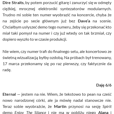
Dire Straits
, by potem porzucić gitarę i zanurzyć się w odmęty
ciężkiej, mrocznej elektroniki syntezatorów modularnych.
Trudno mi sobie ten numer wyobrazić na koncercie, chyba że
na zejście po secie głównym już bez
Dave’a
na scenie.
Chciałbym usłyszeć demo tego numeru, żeby się przekonać kto
miał taki pomysł na numer i czy już wtedy on tak brzmiał, czy
dopiero wyszło to w czasie produkcji.
Nie wiem, czy numer trafi do finalnego setu, ale koncertowo ze
świetną wizualizacją byłby ozdobą. Na próbach był trenowany,
17 marca przekonamy się po raz pierwszy, czy faktycznie da
radę.
Daję 6/6
Eternal
— jestem na nie. Wiem, że tekstowo to pean na cześć
nowo narodzonej córki, ale ja mówię nadal stanowcze nie.
Teraz sobie wyobraźcie, że
Martin
przynosi na sesję
Spirit
demo
Enjoy The Silance
i nie ma w pobliżu niego
Alana
i