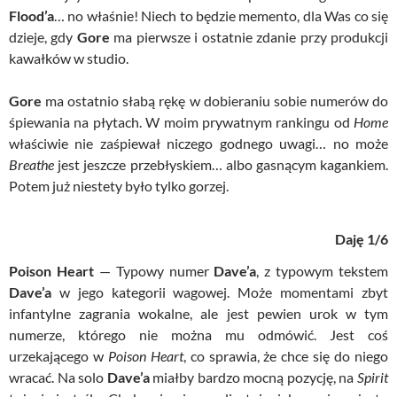
Flood’a
… no właśnie! Niech to będzie memento, dla Was co się
dzieje, gdy
Gore
ma pierwsze i ostatnie zdanie przy produkcji
kawałków w studio.
Gore
ma ostatnio słabą rękę w dobieraniu sobie numerów do
śpiewania na płytach. W moim prywatnym rankingu od
Home
właściwie nie zaśpiewał niczego godnego uwagi… no może
Breathe
jest jeszcze przebłyskiem… albo gasnącym kagankiem.
Potem już niestety było tylko gorzej.
Daję 1/6
Poison Heart
— Typowy numer
Dave’a
, z typowym tekstem
Dave’a
w jego kategorii wagowej. Może momentami zbyt
infantylne zagrania wokalne, ale jest pewien urok w tym
numerze, którego nie można mu odmówić. Jest coś
urzekającego w
Poison Heart
, co sprawia, że chce się do niego
wracać. Na solo
Dave’a
miałby bardzo mocną pozycję, na
Spirit