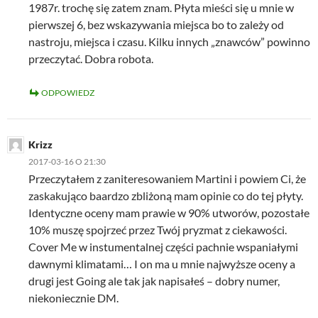
1987r. trochę się zatem znam. Płyta mieści się u mnie w
pierwszej 6, bez wskazywania miejsca bo to zależy od
nastroju, miejsca i czasu. Kilku innych „znawców” powinno
przeczytać. Dobra robota.
ODPOWIEDZ
Krizz
2017-03-16 O 21:30
Przeczytałem z zaniteresowaniem Martini i powiem Ci, że
zaskakująco baardzo zbliżoną mam opinie co do tej płyty.
Identyczne oceny mam prawie w 90% utworów, pozostałe
10% muszę spojrzeć przez Twój pryzmat z ciekawości.
Cover Me w instumentalnej części pachnie wspaniałymi
dawnymi klimatami… I on ma u mnie najwyższe oceny a
drugi jest Going ale tak jak napisałeś – dobry numer,
niekoniecznie DM.