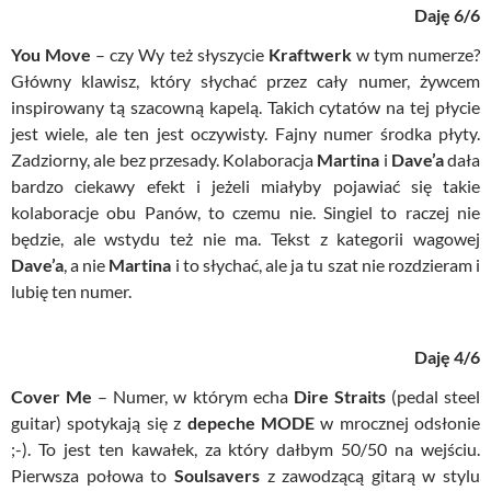
Daję 6/6
You Move
– czy Wy też słyszycie
Kraftwerk
w tym numerze?
Główny klawisz, który słychać przez cały numer, żywcem
inspirowany tą szacowną kapelą. Takich cytatów na tej płycie
jest wiele, ale ten jest oczywisty. Fajny numer środka płyty.
Zadziorny, ale bez przesady. Kolaboracja
Martina
i
Dave’a
dała
bardzo ciekawy efekt i jeżeli miałyby pojawiać się takie
kolaboracje obu Panów, to czemu nie. Singiel to raczej nie
będzie, ale wstydu też nie ma. Tekst z kategorii wagowej
Dave’a
, a nie
Martina
i to słychać, ale ja tu szat nie rozdzieram i
lubię ten numer.
Daję 4/6
Cover Me
– Numer, w którym echa
Dire Straits
(pedal steel
guitar) spotykają się z
depeche MODE
w mrocznej odsłonie
;-). To jest ten kawałek, za który dałbym 50/50 na wejściu.
Pierwsza połowa to
Soulsavers
z zawodzącą gitarą w stylu