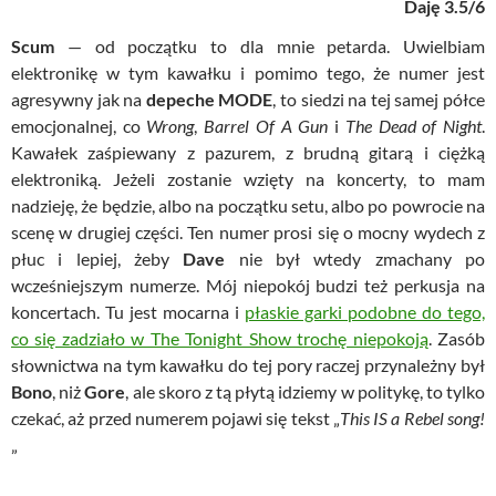
Daję 3.5/6
Scum
— od początku to dla mnie petarda. Uwielbiam
elektronikę w tym kawałku i pomimo tego, że numer jest
agresywny jak na
depeche MODE
, to siedzi na tej samej półce
emocjonalnej, co
Wrong
,
Barrel Of A Gun
i
The Dead of Night
.
Kawałek zaśpiewany z pazurem, z brudną gitarą i ciężką
elektroniką. Jeżeli zostanie wzięty na koncerty, to mam
nadzieję, że będzie, albo na początku setu, albo po powrocie na
scenę w drugiej części. Ten numer prosi się o mocny wydech z
płuc i lepiej, żeby
Dave
nie był wtedy zmachany po
wcześniejszym numerze. Mój niepokój budzi też perkusja na
koncertach. Tu jest mocarna i
płaskie garki podobne do tego,
co się zadziało w The Tonight Show trochę niepokoją
. Zasób
słownictwa na tym kawałku do tej pory raczej przynależny był
Bono
, niż
Gore
, ale skoro z tą płytą idziemy w politykę, to tylko
czekać, aż przed numerem pojawi się tekst „
This IS a Rebel song!
„