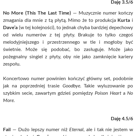
Daję 3.5/6
No More (
This
The Last Time)
— Muzycznie numer kończy
zmagania dla mnie z tą płytą. Mimo że to produkcja
Kurta
i
Dave’a
(w tej kolejności), to jednak chyba bardziej
depechowy
od wielu numerów z tej płyty. Brakuje to tylko czegoś
melodyjniejszego i przestrzennego w tle i mogłoby być
świetnie. Może się podobać, bo zasługuje. Może jako
pożegnalny singiel z płyty, oby nie jako zamknięcie kariery
zespołu.
Koncertowo numer powinien kończyć główny set, podobnie
jak na poprzedniej trasie
Goodbye
. Takie wyluzowanie po
szybkim secie, zawartym gdzieś pomiędzy
Poison Heart
a
No
More
.
Daję 4.5/6
Fail
— Dużo lepszy numer niż
Eternal
, ale i tak nie jestem w