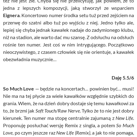
też nie jest źle. Chyba się nie przelicytuję, jak powiem, że to
jedna z lepszych kompozycji, jaką stworzył ze wsparciem
Eignera
. Koncertowo numer środka setu tuż przed zejściem na
przerwę do szatni albo tuż po wyjściu z niej. Jedno tylko ale,
lepiej się chyba jednak kawałek nadaje do zadymionego klubu,
niż na stadion, ale warto dać mu szansę. Z odsłuchu na odsłuch
rośnie ten numer. Jest coś w nim intrygującego. Początkowo
nieoczywistego, z czasem człowiek się nie orientuje, a kawałek
obezwładnia muzycznie…
Daję 5.5/6
So Much Love
— będzie na koncertach… powinien być… musi!
Nie ma na tej płycie za wiele kawałków względnie szybkich do
grania. Wiem, że na dzień dobry dostaje się temu kawałkowi za
to, że brzmi jak
Soft Touch/Raw Nerve
. Tylko że to nie jest dobry
kierunek. Ten numer ma stopę centralnie zajumaną z
New Life
.
Proponuję posłuchać wersję Remix z singla, a potem
So Much
Love
, po czym jeszcze raz
New Life (Remix)
, a jak to nie pomaga,