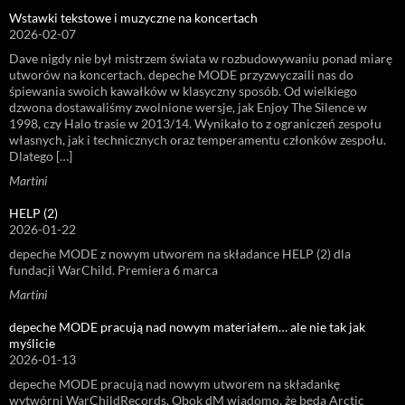
Wstawki tekstowe i muzyczne na koncertach
2026-02-07
Dave nigdy nie był mistrzem świata w rozbudowywaniu ponad miarę
utworów na koncertach. depeche MODE przyzwyczaili nas do
śpiewania swoich kawałków w klasyczny sposób. Od wielkiego
dzwona dostawaliśmy zwolnione wersje, jak Enjoy The Silence w
1998, czy Halo trasie w 2013/14. Wynikało to z ograniczeń zespołu
własnych, jak i technicznych oraz temperamentu członków zespołu.
Dlatego […]
Martini
HELP (2)
2026-01-22
depeche MODE z nowym utworem na składance HELP (2) dla
fundacji WarChild. Premiera 6 marca
Martini
depeche MODE pracują nad nowym materiałem… ale nie tak jak
myślicie
2026-01-13
depeche MODE pracują nad nowym utworem na składankę
wytwórni WarChildRecords. Obok dM wiadomo, że będą Arctic