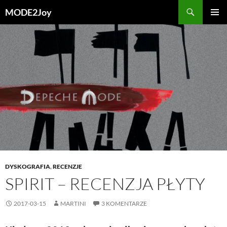
Przejdź
Szukaj
MODE2Joy
do
MENU
treści
GŁÓWN
DYSKOGRAFIA
,
RECENZJE
SPIRIT – RECENZJA PŁYTY
2017-03-15
MARTINI
3 KOMENTARZE