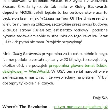
mi brakowało w
depeche MODE
. Bez wycia i zawodzenia.
Szacun. Szkoda tylko, że tak mało w
Going Backwards
depeche MODE
. Jeżeli będzie to koncertowy otwieracz, to
będzie on brzmiał jak
In Chains
na
Tour Of The Universe.
Dla
wielu te numery są zbliżone, szczególnie przez swoją budowę.
Z drugiej strony
Useless
też jest bardzo rockowy i podobne
pytania zadawałem sobie w stosunku do tego kawałka. Teraz
już takich pytań nie mam. Przyjdzie przywyknąć.
Mnie
Going Backwards
przypomina za to coś zupełnie innego.
Numer podobno został napisany w 2015, więc to raczej zbieg
okoliczności, ale początek
przypomina główny temat ścieżki
dźwiękowej — WestWorld
. W USA ten serial narobił wiele
zamieszania, u nas z racji, że wyświetlany na płatnej TV był
dostępny tylko dla nielicznych.
Daję 5/6
Where’s The Revolution
—
o tym numerze napisałem już