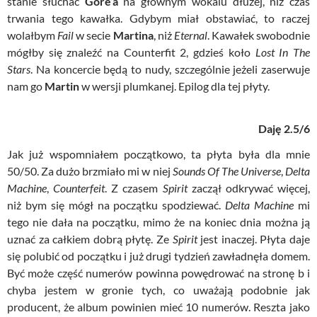
stanie słuchać
Gore’a
na głównym wokalu dłużej, niż czas
trwania tego kawałka. Gdybym miał obstawiać, to raczej
wolałbym
Fail
w secie
Martina
, niż
Eternal
. Kawałek swobodnie
mógłby się znaleźć na Counterfit 2, gdzieś koło
Lost In The
Stars
. Na koncercie będą to nudy, szczególnie jeżeli zaserwuje
nam go
Martin
w wersji plumkanej. Epilog dla tej płyty.
Daję 2.5/6
Jak już wspomniałem początkowo, ta płyta była dla mnie
50/50. Za dużo brzmiało mi w niej
Sounds Of The Universe
,
Delta
Machine
,
Counterfeit
. Z czasem
Spirit
zaczął odkrywać więcej,
niż bym się mógł na początku spodziewać.
Delta Machine
mi
tego nie dała na początku, mimo że na koniec dnia można ją
uznać za całkiem dobrą płytę. Ze
Spirit
jest inaczej. Płyta daje
się polubić od początku i już drugi tydzień zawładnęła domem.
Być może część numerów powinna powędrować na stronę b i
chyba jestem w gronie tych, co uważają podobnie jak
producent, że album powinien mieć 10 numerów. Reszta jako