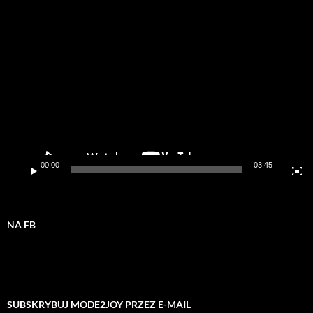
Odtwarzacz
video
00:00
03:45
NA FB
SUBSKRYBUJ MODE2JOY PRZEZ E-MAIL