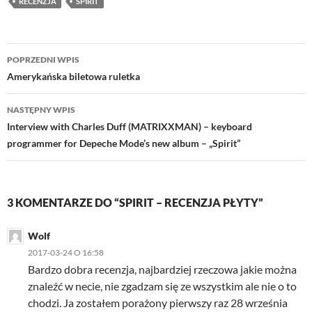
RECENZJA
SPIRIT
Nawigacja
POPRZEDNI WPIS
wpisu
Amerykańska biletowa ruletka
NASTĘPNY WPIS
Interview with Charles Duff (MATRIXXMAN) – keyboard
programmer for Depeche Mode’s new album – „Spirit”
3 KOMENTARZE DO “SPIRIT – RECENZJA PŁYTY”
Wolf
2017-03-24 O 16:58
Bardzo dobra recenzja, najbardziej rzeczowa jakie można
znaleźć w necie, nie zgadzam się ze wszystkim ale nie o to
chodzi. Ja zostałem porażony pierwszy raz 28 września