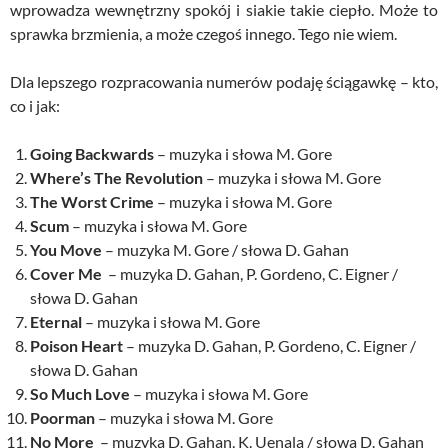
wprowadza wewnętrzny spokój i siakie takie ciepło. Może to
sprawka brzmienia, a może czegoś innego. Tego nie wiem.
Dla lepszego rozpracowania numerów podaję ściągawkę – kto,
co i jak:
Going Backwards
– muzyka i słowa M. Gore
Where’s The Revolution
– muzyka i słowa M. Gore
The Worst Crime
– muzyka i słowa M. Gore
Scum
– muzyka i słowa M. Gore
You Move
– muzyka M. Gore / słowa D. Gahan
Cover Me
– muzyka D. Gahan, P. Gordeno, C. Eigner /
słowa D. Gahan
Eternal
– muzyka i słowa M. Gore
Poison Heart
– muzyka D. Gahan, P. Gordeno, C. Eigner /
słowa D. Gahan
So Much Love
– muzyka i słowa M. Gore
Poorman
– muzyka i słowa M. Gore
No More
– muzyka D. Gahan, K. Uenala / słowa D. Gahan