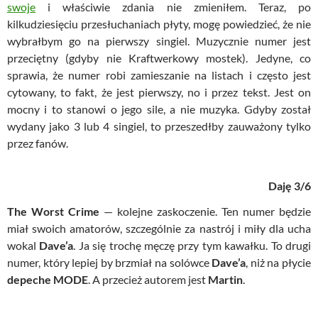
swoje
i właściwie zdania nie zmieniłem. Teraz, po
kilkudziesięciu przesłuchaniach płyty, mogę powiedzieć, że nie
wybrałbym go na pierwszy singiel. Muzycznie numer jest
przeciętny (gdyby nie Kraftwerkowy mostek). Jedyne, co
sprawia, że numer robi zamieszanie na listach i często jest
cytowany, to fakt, że jest pierwszy, no i przez tekst. Jest on
mocny i to stanowi o jego sile, a nie muzyka. Gdyby został
wydany jako 3 lub 4 singiel, to przeszedłby zauważony tylko
przez fanów.
Daję 3/6
The Worst Crime
— kolejne zaskoczenie. Ten numer będzie
miał swoich amatorów, szczególnie za nastrój i miły dla ucha
wokal
Dave’a
. Ja się trochę męczę przy tym kawałku. To drugi
numer, który lepiej by brzmiał na solówce
Dave’a
, niż na płycie
depeche MODE
. A przecież autorem jest
Martin
.