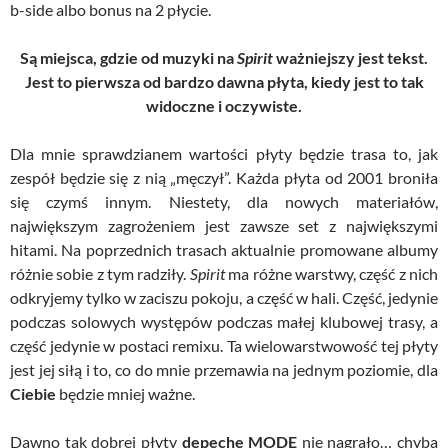
b-side albo bonus na 2 płycie.
Są miejsca, gdzie od muzyki na
Spirit
ważniejszy jest tekst.
Jest to pierwsza od bardzo dawna płyta, kiedy jest to tak
widoczne i oczywiste.
Dla mnie sprawdzianem wartości płyty będzie trasa to, jak
zespół będzie się z nią „męczył”. Każda płyta od 2001 broniła
się czymś innym. Niestety, dla nowych materiałów,
największym zagrożeniem jest zawsze set z największymi
hitami. Na poprzednich trasach aktualnie promowane albumy
różnie sobie z tym radziły.
Spirit
ma różne warstwy, część z nich
odkryjemy tylko w zaciszu pokoju, a część w hali. Część, jedynie
podczas solowych występów podczas małej klubowej trasy, a
część jedynie w postaci remixu. Ta wielowarstwowość tej płyty
jest jej siłą i to, co do mnie przemawia na jednym poziomie, dla
Ciebie
będzie mniej ważne.
Dawno tak dobrej płyty
depeche MODE
nie nagrało… chyba