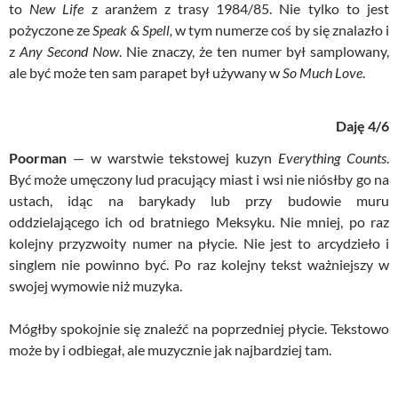
to
New Life
z aranżem z trasy 1984/85. Nie tylko to jest
pożyczone ze
Speak & Spell,
w tym numerze coś by się znalazło i
z
Any Second Now
. Nie znaczy, że ten numer był samplowany,
ale być może ten sam parapet był używany w
So Much Love
.
Daję 4/6
Poorman
— w warstwie tekstowej kuzyn
Everything Counts
.
Być może umęczony lud pracujący miast i wsi nie niósłby go na
ustach, idąc na barykady lub przy budowie muru
oddzielającego ich od bratniego Meksyku. Nie mniej, po raz
kolejny przyzwoity numer na płycie. Nie jest to arcydzieło i
singlem nie powinno być. Po raz kolejny tekst ważniejszy w
swojej wymowie niż muzyka.
Mógłby spokojnie się znaleźć na poprzedniej płycie. Tekstowo
może by i odbiegał, ale muzycznie jak najbardziej tam.