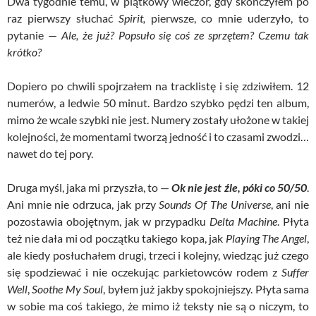
Dwa tygodnie temu, w piątkowy wieczór, gdy skończyłem po
raz pierwszy słuchać
Spirit,
pierwsze, co mnie uderzyło, to
pytanie —
Ale, że już? Popsuło się coś ze sprzętem? Czemu tak
krótko?
Dopiero po chwili spojrzałem na tracklistę i się zdziwiłem. 12
numerów, a ledwie 50 minut. Bardzo szybko pędzi ten album,
mimo że wcale szybki nie jest. Numery zostały ułożone w takiej
kolejności, że momentami tworzą jedność i to czasami zwodzi…
nawet do tej pory.
Druga myśl, jaka mi przyszła, to —
Ok nie jest źle, póki co 50/50
.
Ani mnie nie odrzuca, jak przy
Sounds Of The Universe
, ani nie
pozostawia obojętnym, jak w przypadku
Delta Machine
. Płyta
też nie dała mi od początku takiego kopa, jak
Playing The Angel
,
ale kiedy posłuchałem drugi, trzeci i kolejny, wiedząc już czego
się spodziewać i nie oczekując parkietowców rodem z
Suffer
Well
,
Soothe My Soul
, byłem już jakby spokojniejszy. Płyta sama
w sobie ma coś takiego, że mimo iż teksty nie są o niczym, to