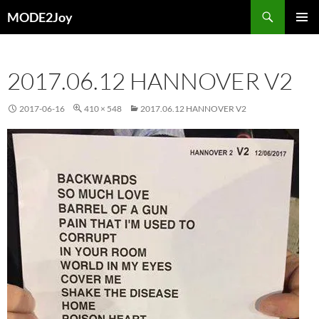
Przejdź
Szukaj
MODE2Joy
do
MENU
treści
GŁÓWN
2017.06.12 HANNOVER V2
2017-06-16
410 × 548
2017.06.12 HANNOVER V2