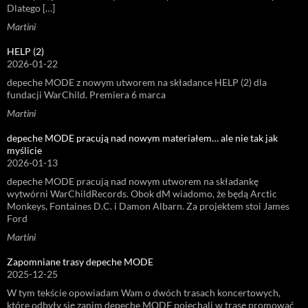
Dlatego […]
Martini
HELP (2)
2026-01-22
depeche MODE z nowym utworem na składance HELP (2) dla
fundacji WarChild. Premiera 6 marca
Martini
depeche MODE pracują nad nowym materiałem… ale nie tak jak
myślicie
2026-01-13
depeche MODE pracują nad nowym utworem na składankę
wytwórni WarChildRecords. Obok dM wiadomo, że będą Arctic
Monkeys, Fontaines D.C. i Damon Albarn. Za projektem stoi James
Ford
Martini
Zapomniane trasy depeche MODE
2025-12-25
W tym tekście opowiadam Wam o dwóch trasach koncertowych,
które odbyły się zanim depeche MODE pojechali w trasę promować