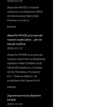
2026-01-22
depeche MODE z nowym
utworem na składance HELP
(2) dla fundacji WarChild.
Premiera 6 marca
Martini
depeche MODE pracują nad
nowym materiałem… ale nie
tak jak myślicie
2026-01-13
depeche MODE pracują nad
nowym utworem na składankę
wytwórni WarChildRecords.
Obok dM wiadomo, że będą
Arctic Monkeys, Fontaines
D.C. i Damon Albarn. Za
projektem stoi James Ford
Martini
Zapomniane trasy depeche
MODE
2025-12-25