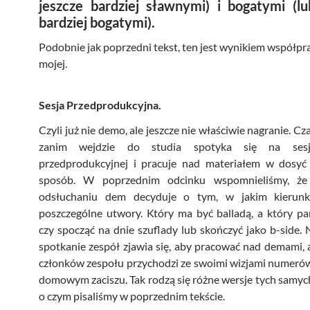
jeszcze bardziej sławnymi) i bogatymi (lu
bardziej bogatymi).
Podobnie jak poprzedni tekst, ten jest wynikiem współpra
mojej.
Sesja Przedprodukcyjna.
Czyli już nie demo, ale jeszcze nie właściwie nagranie. C
zanim wejdzie do studia spotyka się na sesji
przedprodukcyjnej i pracuje nad materiałem w dosyć 
sposób. W poprzednim odcinku wspomnieliśmy, że
odsłuchaniu dem decyduje o tym, w jakim kierunk
poszczególne utwory. Który ma być balladą, a który p
czy spocząć na dnie szuflady lub skończyć jako b-side.
spotkanie zespół zjawia się, aby pracować nad demami, 
członków zespołu przychodzi ze swoimi wizjami numeró
domowym zaciszu. Tak rodzą się różne wersje tych samy
o czym pisaliśmy w poprzednim tekście.