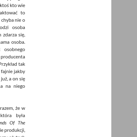
 ktoś kto wie
raktować to
e chyba nie o
odzi osoba
 zdarza się,
 sama osoba.
ć osobnego
m producenta
Przykład tak
fajnie jakby
już, a on się
da na niego
 razem, że w
która była
nds Of The
e produkcji,