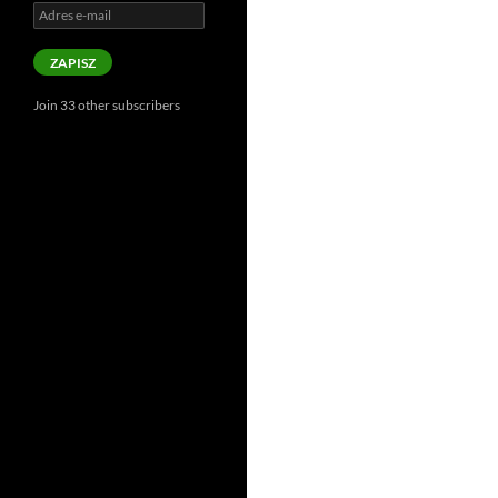
Adres
e-
mail
ZAPISZ
Join 33 other subscribers