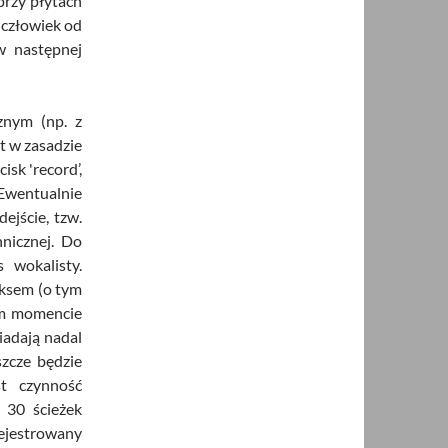
przy płytach
 człowiek od
w następnej
znym (np. z
t w zasadzie
sk 'record’,
 Ewentualnie
dejście, tzw.
nicznej. Do
 wokalisty.
iksem (o tym
ym momencie
iadają nadal
szcze będzie
st czynność
 30 ścieżek
jestrowany