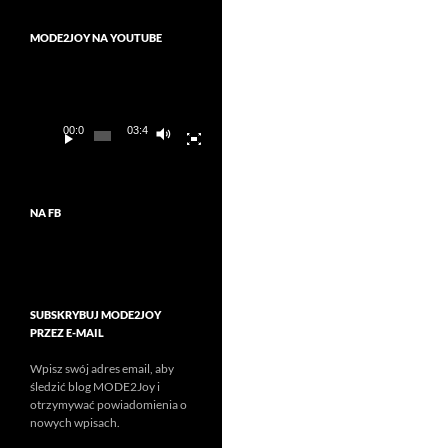
MODE2JOY NA YOUTUBE
Odtwarzacz
video
00:00
03:45
NA FB
SUBSKRYBUJ MODE2JOY
PRZEZ E-MAIL
Wpisz swój adres email, aby
śledzić blog MODE2Joy i
otrzymywać powiadomienia o
nowych wpisach.