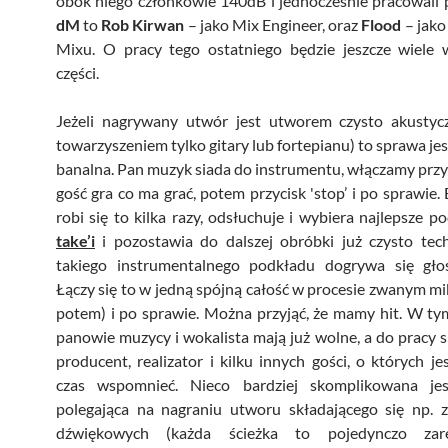
obok niego członkowie 140dB i jednocześnie pracowali 
dM
to
Rob Kirwan
– jako Mix Engineer, oraz
Flood
– jako
Mixu. O pracy tego ostatniego będzie jeszcze wiele 
części.
Jeżeli nagrywany utwór jest utworem czysto akustyc
towarzyszeniem tylko gitary lub fortepianu) to sprawa jes
banalna. Pan muzyk siada do instrumentu, włączamy przyci
gość gra co ma grać, potem przycisk 'stop’ i po sprawie.
robi się to kilka razy, odsłuchuje i wybiera najlepsze po
take’i
i pozostawia do dalszej obróbki już czysto tech
takiego instrumentalnego podkładu dogrywa się głos
Łączy się to w jedną spójną całość w procesie zwanym m
potem) i po sprawie. Można przyjąć, że mamy hit. W t
panowie muzycy i wokalista mają już wolne, a do pracy s
producent, realizator i kilku innych gości, o których je
czas wspomnieć. Nieco bardziej skomplikowana je
polegająca na nagraniu utworu składającego się np. z
dźwiękowych (każda ścieżka to pojedynczo zare