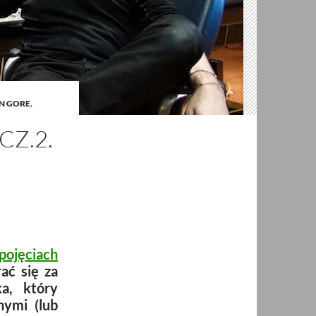
N GORE
,
CZ.2.
pojęciach
rać się za
a, który
nymi (lub