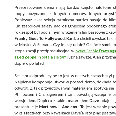
Przepracowane dema mają bardzo często nałożone st
loopy pożyczone z innych numerów innych artyst
Ponieważ jakaś sekcja rytmiczna bardzo pasuje do kli
lub zespołowi zależy nad osiągnięciem podobnego efe
rok zespół był pod silnym wrażeniem lini bassowej z ka
Franky Goes To Hollywood
. Bardzo chcieli uzyskać tak 
w Master & Servant. Czy im się udało? Oceńcie sami. I
stopa z sesji przedprodukcyjnej w
Never Let Me Down Aga
z
Led Zeppelin
ostała się tam
już na zawsze.
Alan
przyznał
dopiero po latach.
Sesje przedprodukcyjne to jest w naszych czasach styl 
Najpierw komponuje utwór w postaci demo, dokłada tek
odwrót. Z tak przygotowanym materiałem spotyka się n
Phillpotem i Ch. Eignerem i tam powstają wstępnie p
wersje dem. Dopiero z takim materiałem
Dave
udaje się
prezentuje je
Martinowi
i
Andiemu
. To jest właśnie po
w książeczkach przy kawałkach
Dave’a
lista płac jest za