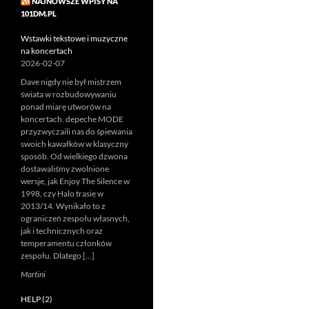
NAJNOWSZE WPISY NA
101DM.PL
Wstawki tekstowe i muzyczne
na koncertach
2026-02-07
Dave nigdy nie był mistrzem
świata w rozbudowywaniu
ponad miarę utworów na
koncertach. depeche MODE
przyzwyczaili nas do śpiewania
swoich kawałków w klasyczny
sposób. Od wielkiego dzwona
dostawaliśmy zwolnione
wersje, jak Enjoy The Silence w
1998, czy Halo trasie w
2013/14. Wynikało to z
ograniczeń zespołu własnych,
jak i technicznych oraz
temperamentu członków
zespołu. Dlatego […]
Martini
HELP (2)