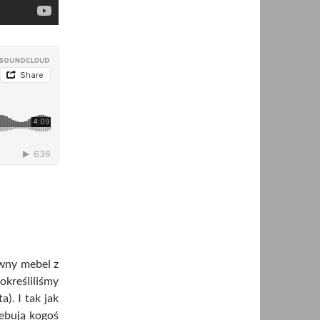
iwny mebel z
określiliśmy
). I tak jak
zebują kogoś