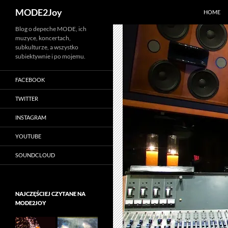
Szukaj
MODE2Joy
HOME
Przejdź
Blog o depeche MODE, ich
muzyce, koncertach,
do
subkulturze, a wszystko
treści
subiektywnie i po mojemu.
FACEBOOK
TWITTER
INSTAGRAM
YOUTUBE
SOUNDCLOUD
NAJCZĘŚCIEJ CZYTANE NA
MODE2JOY