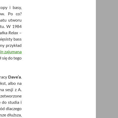
opy i basy,
ów. Po co?
matu utworu
ktu. W 1984
wałka
Relax
–
mięsisty bass
nny przykład
in
zajumana
 się do tego
pracy
Dave’a
.
st, albo na
a sesji z A.
rzetworzone
 do studia i
wód dlaczego
wsze dłuższa,