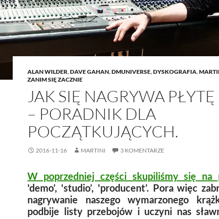
ALAN WILDER
,
DAVE GAHAN
,
DMUNIVERSE
,
DYSKOGRAFIA
,
MARTI
ZANIM SIĘ ZACZNIE
JAK SIĘ NAGRYWA PŁYTĘ 
– PORADNIK DLA
POCZĄTKUJĄCYCH.
2016-11-16
MARTINI
3 KOMENTARZE
W poprzedniej części skupiliśmy się na 
'demo’, 'studio’, 'producent’. Pora więc zab
nagrywanie naszego wymarzonego krążk
podbije listy przebojów i uczyni nas sław