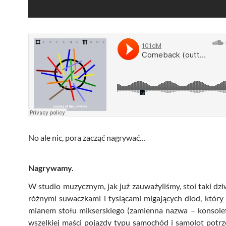
No ale nic, pora zacząć nagrywać…
Nagrywamy.
W studio muzycznym, jak już zauważyliśmy, stoi taki dz
różnymi suwaczkami i tysiącami migających diod, który 
mianem stołu mikserskiego (zamienna nazwa – konsoleta
wszelkiej maści pojazdy typu samochód i samolot potr