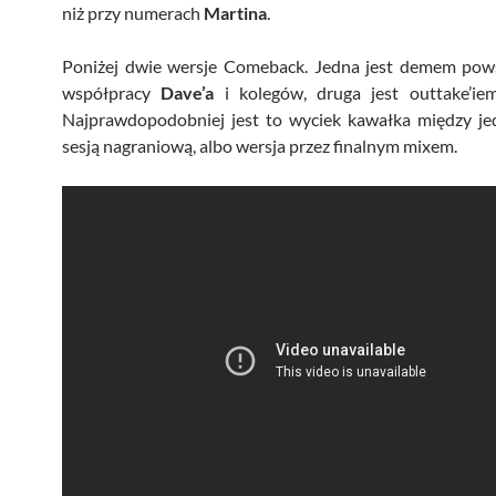
niż przy numerach
Martina
.
Poniżej dwie wersje Comeback. Jedna jest demem pow
współpracy
Dave’a
i kolegów, druga jest outtake’iem
Najprawdopodobniej jest to wyciek kawałka między je
sesją nagraniową, albo wersja przez finalnym mixem.