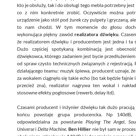
kto je obsłuży, tak i do obsługi tego mebla potrzebny jest
co z nim konkretnie zrobić. Oczywiście można pot
urządzenie jako stół pod żurek czy pulpety i gryczaną, al
to nam chodzi. W tym momencie do głosu doch
wykonująca piękny zawód
realizatora dźwięku
. Czasem
że realizatorem dźwięku i producentem jest jedna i ta
Dużo częściej spotykaną kombinacją jest obecnoś
dźwiękowca, którego zadaniem jest bycie przedłużenie
od spraw czysto technicznych związanych z rejestracją. 
działającego teamu: muzyk śpiewa, producent uznaje, że 
za wokalem ciągnęło się takie echo (bo tak będzie fajnie i 
przecież zna), realizator nagrywa ten wokal i nakła
stosowne efekty pogłosowe (rewerb, delay itd).
Czasami producent i inżynier dźwięku tak dużo pracują
końcu powstaje grupa producencka. Np 140dB, 
odpowiedzialna za powstanie
Playing The Angel
,
Sou
Universe
i
Delta Machine
.
Ben Hillier
nie był sam w procesi