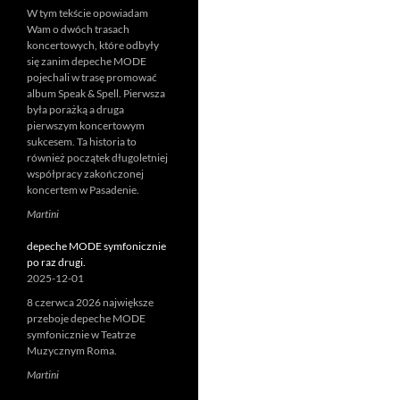
W tym tekście opowiadam
Wam o dwóch trasach
koncertowych, które odbyły
się zanim depeche MODE
pojechali w trasę promować
album Speak & Spell. Pierwsza
była porażką a druga
pierwszym koncertowym
sukcesem. Ta historia to
również początek długoletniej
współpracy zakończonej
koncertem w Pasadenie.
Martini
depeche MODE symfonicznie
po raz drugi.
2025-12-01
8 czerwca 2026 największe
przeboje depeche MODE
symfonicznie w Teatrze
Muzycznym Roma.
Martini